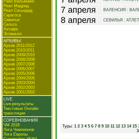
Райо Вальекано
Реал Мадрид
7 апреля
ВАЛЕНСИЯ
:
ВАЛ
Реал Сосьедад
Сарагоса
8 апреля
Севилья
СЕВИЛЬЯ
:
АТЛЕ
Сельта
Хетафе
Эспаньол
АРХИВЫ:
Архив 2011/2012
Архив 2010/2011
Архив 2009/2010
Архив 2008/2009
Архив 2007/2008
Архив 2006/2007
Архив 2005/2006
Архив 2004/2005
Архив 2003/2004
Архив 2002/2003
Архив 2001/2002
LIVE:
Live-результаты
Текстовые Онлайн
трансляции
СОРЕВНОВАНИЯ:
ЧМ 2018
Туры:
1
2
3
4
5
6
7
8
9
10
11
12
13
14
15
Лига Чемпионов
3
Лига Европы
Суперкубок УЕФА