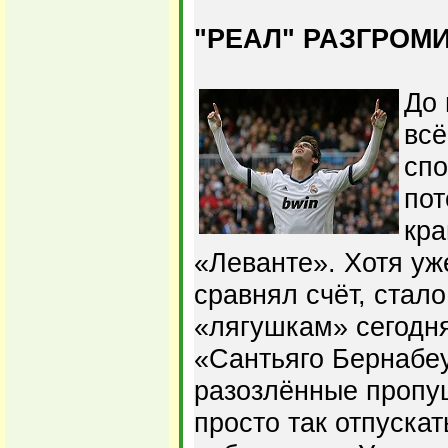
"РЕАЛ" РАЗГРОМИ
До 
всё
спо
пот
кра
«Леванте». Хотя уж
сравнял счёт, стало
«лягушкам» сегодня 
«Сантьяго Бернабеу
разозлённые пропу
просто так отпускат