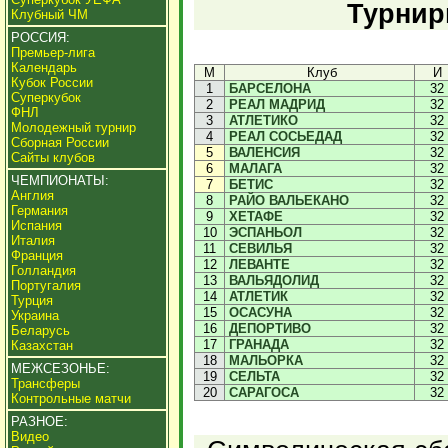
Турнир
Клубный ЧМ
РОССИЯ:
Премьер-лига
Календарь
М
Клуб
И
Кубок России
1
БАРСЕЛОНА
32
Суперкубок
2
РЕАЛ МАДРИД
32
ФНЛ
3
АТЛЕТИКО
32
Молодежный турнир
4
РЕАЛ СОСЬЕДАД
32
Сборная России
5
ВАЛЕНСИЯ
32
Сайты клубов
6
МАЛАГА
32
ЧЕМПИОНАТЫ:
7
БЕТИС
32
Англия
8
РАЙО ВАЛЬЕКАНО
32
Германия
9
ХЕТАФЕ
32
Испания
10
ЭСПАНЬОЛ
32
Италия
11
СЕВИЛЬЯ
32
Франция
12
ЛЕВАНТЕ
32
Голландия
13
ВАЛЬЯДОЛИД
32
Португалия
14
АТЛЕТИК
32
Турция
15
ОСАСУНА
32
Украина
16
ДЕПОРТИВО
32
Беларусь
17
ГРАНАДА
32
Казахстан
18
МАЛЬОРКА
32
МЕЖСЕЗОНЬЕ:
19
СЕЛЬТА
32
Трансферы
20
САРАГОСА
32
Контрольные матчи
РАЗНОЕ:
Видео