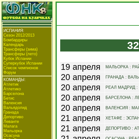
ИСПАНИЯ:
Сезон 2012/2013
Бомбардиры
32
Календарь
Трансферы (зима)
Трансферы (лето)
Кубок Испании
Суперкубок Испании
19 апреля
МАЛЬОРКА
:
РА
Список чемпионов
Форум
20 апреля
ГРАНАДА
:
ВАЛЬ
КОМАНДЫ:
Атлетик
20 апреля
РЕАЛ МАДРИД
:
Атлетико
Барселона
20 апреля
БАРСЕЛОНА
:
Л
Бетис
Валенсия
20 апреля
Вальядолид
ВАЛЕНСИЯ
:
МА
Гранада
21 апреля
Депортиво
ХЕТАФЕ
:
ЭСПА
Леванте
21 апреля
Малага
ДЕПОРТИВО
:
А
Мальорка
Осасуна
21 апреля
ОСАСУНА
:
РЕА