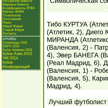
Символическая сбо
Российские новости
Мировые Новости
Коэффициенты УЕФА
Рейтинг ФИФА
Тотализатор
Голосование
Тибо КУРТУА (Атлет
Поиск
Новый Форум
Старый Форум
(Атлетик, 2), Диего
Контакты
МИРАНДА (Атлетик
АРХИВЫ:
Олимпиада 2016
(Валенсия, 2) - Па
ЕВРО 2016
Кубок Америки 2016
4), Эвер БАНЕГА (В
Кубок Азии 2015
ЧМ 2014
(Реал Мадрид, 6),
Кубок
Конфедераций
(Валенсия, 1) - Р
(Валенсия, 5), Ка
Мадрид, 4).
Лучший футболист 