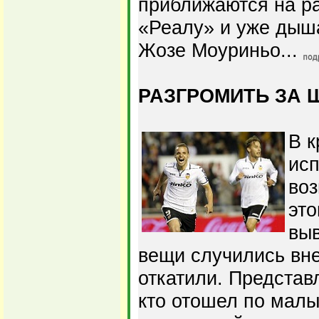
приближаются на ра
«Реалу» и уже дыш
Жозе Моуриньо...
РАЗГРОМИТЬ ЗА 
В к
ис
воз
это
вы
вещи случились вне
откатили. Представ
кто отошел по мал