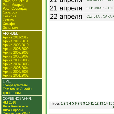
Райо Вальекано
Реал Мадрид
21 апреля
СЕВИЛЬЯ
:
АТЛ
Реал Сосьедад
Сарагоса
22 апреля
Севилья
СЕЛЬТА
:
САРАГ
Сельта
Хетафе
Эспаньол
АРХИВЫ:
Архив 2011/2012
Архив 2010/2011
Архив 2009/2010
Архив 2008/2009
Архив 2007/2008
Архив 2006/2007
Архив 2005/2006
Архив 2004/2005
Архив 2003/2004
Архив 2002/2003
Архив 2001/2002
LIVE:
Live-результаты
Текстовые Онлайн
трансляции
СОРЕВНОВАНИЯ:
ЧМ 2018
Туры:
1
2
3
4
5
6
7
8
9
10
11
12
13
14
15
Лига Чемпионов
3
Лига Европы
Суперкубок УЕФА