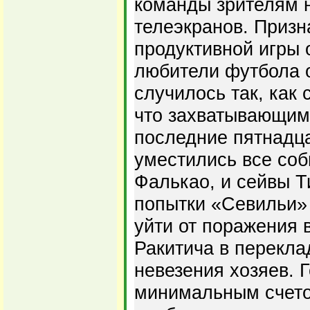
команды зрителям н
телеэкранов. Призн
продуктивной игры 
любители футбола о
случилось так, как 
что захватывающим
последние пятнадца
уместились все соб
Фалькао, и сейвы Т
попытки «Севильи»
уйти от поражения в
Ракитича в перекл
невезения хозяев. 
минимальным счето