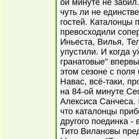
ой минуте не забил
чуть ли не единств
гостей. Каталонцы 
превосходили сопер
Иньеста, Вилья, Т
упустили. И когда у
гранатовые" впервы
этом сезоне с поля 
Навас, всё-таки, пр
на 84-ой минуте Се
Алексиса Санчеса. 
что каталонцы приб
другого поединка -
Тито Вилановы пре