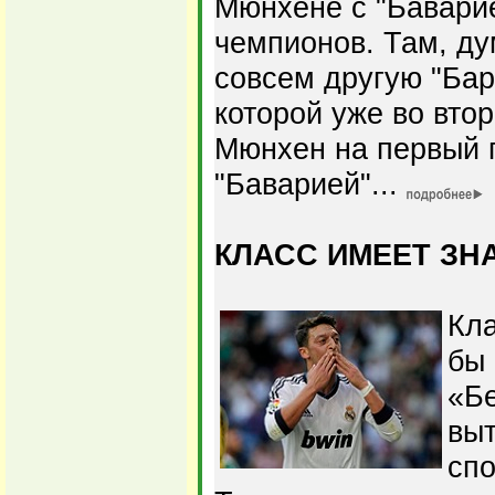
Мюнхене с "Бавари
чемпионов. Там, ду
совсем другую "Бар
которой уже во вто
Мюнхен на первый 
"Баварией"...
КЛАСС ИМЕЕТ ЗН
Кла
бы 
«Бе
вы
спо