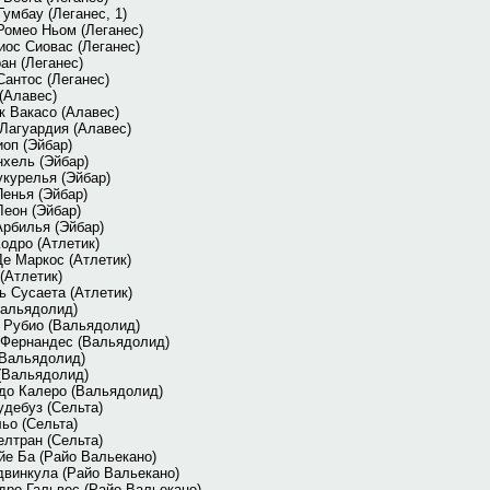
умбау (Леганес, 1)
Ромео Ньом (Леганес)
иос Сиовас (Леганес)
ан (Леганес)
антос (Леганес)
(Алавес)
к Вакасо (Алавес)
Лагуардия (Алавес)
оп (Эйбар)
нхель (Эйбар)
укурелья (Эйбар)
енья (Эйбар)
Леон (Эйбар)
Арбилья (Эйбар)
одро (Атлетик)
е Маркос (Атлетик)
(Атлетик)
ь Сусаета (Атлетик)
Вальядолид)
 Рубио (Вальядолид)
 Фернандес (Вальядолид)
(Вальядолид)
(Вальядолид)
до Калеро (Вальядолид)
дебуз (Сельта)
ьо (Сельта)
лтран (Сельта)
йе Ба (Райо Вальекано)
двинкула (Райо Вальекано)
дро Гальвес (Райо Вальекано)