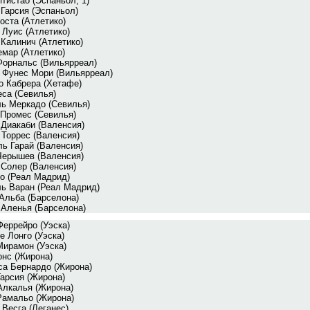
тистао (Эспаньол, 1)
Гарсия (Эспаньол)
оста (Атлетико)
 Луис (Атлетико)
Калинич (Атлетико)
мар (Атлетико)
Форнальс (Вильярреал)
 Фунес Мори (Вильярреал)
о Кабрера (Хетафе)
еса (Севилья)
ль Меркадо (Севилья)
 Промес (Севилья)
 Диакаби (Валенсия)
 Торрес (Валенсия)
ь Гарай (Валенсия)
Черышев (Валенсия)
 Солер (Валенсия)
о (Реал Мадрид)
ь Варан (Реал Мадрид)
Альба (Барселона)
 Аленья (Барселона)
Феррейро (Уэска)
 Лонго (Уэска)
Мирамон (Уэска)
онс (Жирона)
са Бернардо (Жирона)
арсия (Жирона)
Алкалья (Жирона)
Рамальо (Жирона)
Весга (Леганес)