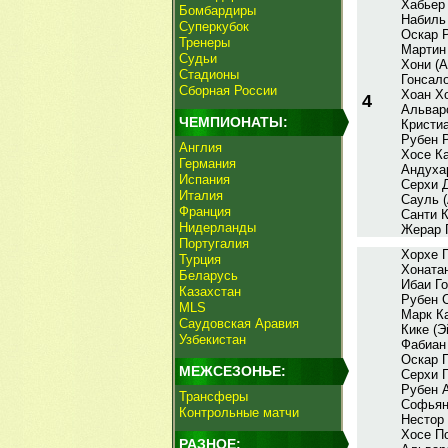
Хабьер 
Бомбардиры
Набиль 
Суперкубок
Оскар Р
Тренеры
Мартин 
Судьи
Хони (А
Стадионы
Гонсало
Сборная России
Хоан Х
4
Альваро
ЧЕМПИОНАТЫ:
Кристиа
Рубен Р
Англия
Хосе К
Германия
Андухар
Испания
Серхи 
Италия
Сауль (
Франция
Санти К
Нидерланды
Жерар 
Португалия
Хорхе П
Турция
Хонатан
Беларусь
Ибаи Го
Казахстан
Рубен 
MLS
Марк К
Саудовская Аравия
Кике (Э
Узбекистан
Фабиан 
Оскар 
МЕЖСЕЗОНЬЕ:
Серхи 
Рубен 
Трансферы
Софьян
Контрольные матчи
Нестор 
Хосе П
РАЗНОЕ: