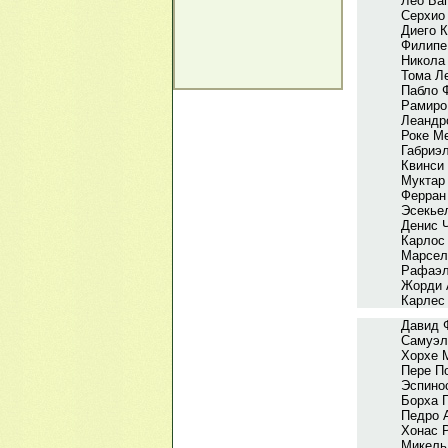
Лео Бап
Серхио 
Диего К
Филипе
Никола 
Тома Ле
Пабло 
Рамиро
Леандр
Роке М
Габриэ
Квинси
Муктар
Ферран
Эсекьел
Денис 
Карлос
Марсел
Рафаэл
Жорди 
Карлес
Давид 
Самуэле
Хорхе 
Пере П
Эспино
Борха Г
Педро 
Хонас 
Микель 