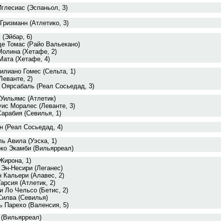
глесиас (Эспаньол, 3)
Гризманн (Атлетико, 3)
(Эйбар, 6)
де Томас (Райо Вальекано)
Молина (Хетафе, 2)
Мата (Хетафе, 4)
лиано Гомес (Сельта, 1)
Леванте, 2)
 Оярсабаль (Реал Сосьедад, 3)
Уильямс (Атлетик)
ис Моралес (Леванте, 3)
арабия (Севилья, 1)
 (Реал Сосьедад, 4)
ь Авила (Уэска, 1)
око Экамби (Вильярреал)
Жирона, 1)
Эн-Несири (Леганес)
 Кальери (Алавес, 2)
арсия (Атлетик, 2)
 Ло Чельсо (Бетис, 2)
Силва (Севилья)
 Парехо (Валенсия, 5)
 (Вильярреал)