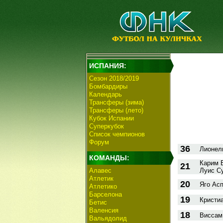
ИСПАНИЯ:
Сезон 2018/2019
Бомбардиры
Календарь
Трансферы (зима)
Трансферы (лето)
Кубок Испании
Суперкубок
Список чемпионов
Форум
36
Лионель
КОМАНДЫ:
Карим 
21
Алавес
Луис Су
Атлетик
20
Яго Асп
Атлетико
Барселона
19
Кристиа
Бетис
Валенсия
18
Виссам
Вальядолид