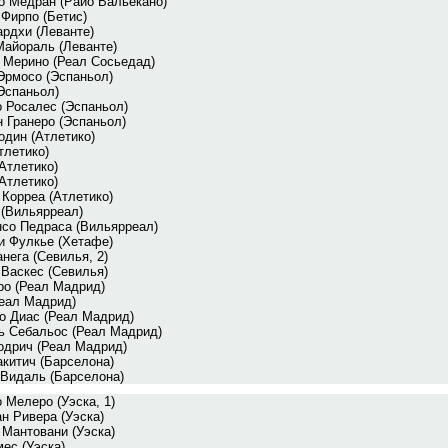
о Медран (Райо Вальекано)
Фирпо (Бетис)
рдхи (Леванте)
Майораль (Леванте)
 Мерино (Реал Сосьедад)
Эрмосо (Эспаньол)
Эспаньол)
о Росалес (Эспаньол)
 Гранеро (Эспаньол)
один (Атлетико)
тлетико)
Атлетико)
Атлетико)
Корреа (Атлетико)
 (Вильярреал)
со Педраса (Вильярреал)
и Фулкье (Хетафе)
нега (Севилья, 2)
 Васкес (Севилья)
ро (Реал Мадрид)
Реал Мадрид)
о Диас (Реал Мадрид)
ь Себальос (Реал Мадрид)
одрич (Реал Мадрид)
китич (Барселона)
 Видаль (Барселона)
 Мелеро (Уэска, 1)
н Ривера (Уэска)
 Мантовани (Уэска)
ес (Уэска)