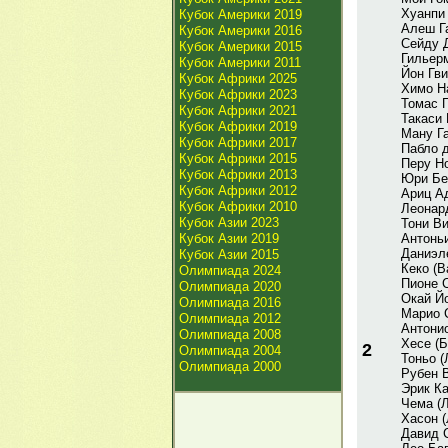
Хуанпи 
Кубок Америки 2019
Алеш Г
Кубок Америки 2016
Сейду 
Кубок Америки 2015
Гильер
Кубок Америки 2011
Йон Гви
Кубок Африки 2025
Химо Н
Кубок Африки 2023
Томас 
Кубок Африки 2021
Такаси 
Кубок Африки 2019
Ману Га
Кубок Африки 2017
Пабло д
Кубок Африки 2015
Перу Но
Кубок Африки 2013
Юри Бе
Кубок Африки 2012
Ариц Ад
Кубок Африки 2010
Леонар
Кубок Азии 2023
Тони В
Кубок Азии 2019
Антонь
Даниэл
Кубок Азии 2015
Кеко (
Олимпиада 2024
Пионе С
Олимпиада 2020
Окай Й
Олимпиада 2016
Марио 
Олимпиада 2012
Антонио
Олимпиада 2008
Хесе (Б
2
Олимпиада 2004
Тоньо (
Олимпиада 2000
Рубен В
Эрик Ка
Чема (Л
Хасон (
Давид 