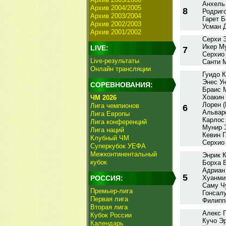
Анхель
Архив 2004/2005
8
Родриго
Архив 2003/2004
Гарет Б
Архив 2002/2003
Усман 
Архив 2001/2002
Серхи Э
Икер Му
LIVE:
7
Серхио 
Live-результаты
Санти 
Онлайн трансляции
Гуидо К
Энес Ун
СОРЕВНОВАНИЯ:
Браис М
Хоакин 
ЧМ 2026
Лорен (
Лига чемпионов
6
Альвар
Лига Европы
Карлос 
Лига конференций
Мунир 
Лига наций
Кевин Г
Клубный ЧМ
Серхио
Суперкубок УЕФА
Межконтинентальный
Энрик К
кубок
Борха Б
Адриан 
5
РОССИЯ:
Хуанми
Саму Ч
Премьер-лига
Гонсал
Первая лига
Филипп
Вторая лига
Алекс Г
Кубок России
Кучо Эр
Календарь