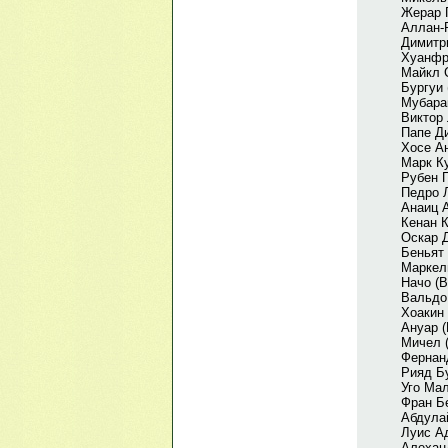
Жерар Г
Аллан-
Димитр
Хуанфр
Майкл С
Бургуи 
Мубара
Виктор 
Папе Ди
Хосе А
Марк К
Рубен П
Педро 
Анаиц 
Кенан К
Оскар Д
Беньят 
Маркел
Начо (
Вальдо
Хоакин
Ануар 
Мичел 
Фернан
Рияд Бу
Уго Мал
Фран Бе
Абдула
Луис А
Алехан