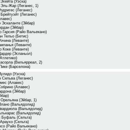
Эхейта (Уэска)
Эль-Жар (Леганес, 1)
одригес (Леганес)
Брейтуэйт (Леганес)
лавес)
 Эскаланте (Эйбар)
ордан (Эйбар)
 Гарсия (Райо Вальекано)
н Тельо (Бетис)
очина (Леванте)
ампанья (Леванте)
 Коке (Леванте)
Дардер (Эспаньол)
Атлетико)
асорла (Вильярреал, 2)
Пике (Барселона)
улидо (Уэска)
 Сильва (Леганес)
мес (Алавес)
Собрино (Алавес)
ардона (Эйбар)
йбар)
Орельяна (Эйбар, 1)
Плано (Вальядолид)
Гвардиола (Вальядолид)
Алькарас (Вальядолид)
 Буфаль (Сельта)
Араухо (Сельта)
осо (Райо Вальекано)