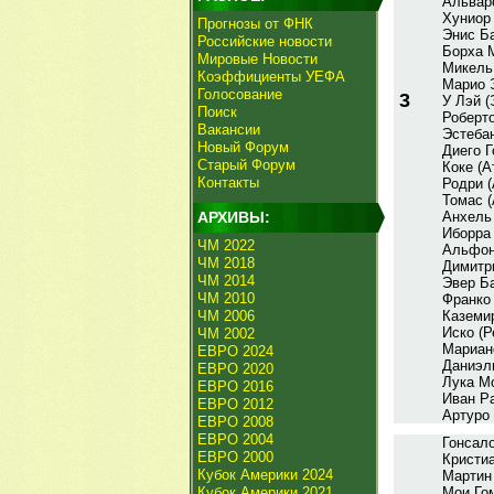
Альвар
Хуниор 
Прогнозы от ФНК
Энис Ба
Российские новости
Борха 
Мировые Новости
Микель
Коэффициенты УЕФА
Марио 
Голосование
3
У Лэй (
Поиск
Роберт
Вакансии
Эстебан
Новый Форум
Диего Г
Старый Форум
Коке (А
Контакты
Родри (
Томас (
АРХИВЫ:
Анхель 
Иборра
ЧМ 2022
Альфон
ЧМ 2018
Димитр
ЧМ 2014
Эвер Ба
ЧМ 2010
Франко
ЧМ 2006
Каземи
Иско (
ЧМ 2002
Мариан
ЕВРО 2024
Даниэл
ЕВРО 2020
Лука М
ЕВРО 2016
Иван Ра
ЕВРО 2012
Артуро
ЕВРО 2008
ЕВРО 2004
Гонсало
ЕВРО 2000
Кристиа
Кубок Америки 2024
Мартин
Кубок Америки 2021
Мои Гом