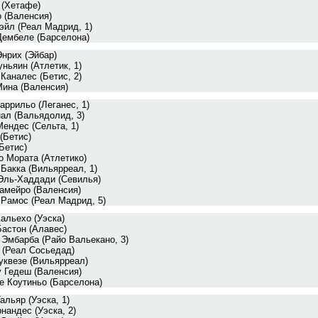
 (Хетафе)
 (Валенсия)
эйл (Реал Мадрид, 1)
Дембеле (Барселона)
нрих (Эйбар)
ньяин (Атлетик, 1)
Каналес (Бетис, 2)
Мина (Валенсия)
аррильо (Леганес, 1)
ал (Вальядолид, 3)
ендес (Сельта, 1)
(Бетис)
Бетис)
о Мората (Атлетико)
Бакка (Вильярреал, 1)
Эль-Хаддади (Севилья)
амейро (Валенсия)
 Рамос (Реал Мадрид, 5)
альехо (Уэска)
астон (Алавес)
Эмбарба (Райо Вальекано, 3)
 (Реал Сосьедад)
уквезе (Вильярреал)
у Гедеш (Валенсия)
е Коутиньо (Барселона)
альяр (Уэска, 1)
нандес (Уэска, 2)