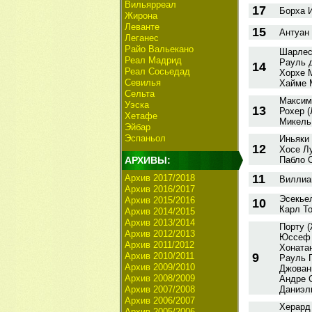
Вильярреал
17
Борха И
Жирона
Леванте
15
Антуан 
Леганес
Райо Вальекано
Шарлес 
Реал Мадрид
Рауль 
14
Реал Сосьедад
Хорхе 
Севилья
Хайме 
Сельта
Максими
Уэска
13
Рохер (
Хетафе
Микель
Эйбар
Эспаньол
Иньяки 
12
Хосе Лу
АРХИВЫ:
Пабло С
11
Архив 2017/2018
Виллиан
Архив 2016/2017
Эсекьел
Архив 2015/2016
10
Карл Т
Архив 2014/2015
Архив 2013/2014
Порту (
Архив 2012/2013
Юссеф 
Архив 2011/2012
Хонатан
Архив 2010/2011
9
Рауль Г
Архив 2009/2010
Джовани
Архив 2008/2009
Андре 
Архив 2007/2008
Даниэль
Архив 2006/2007
Херард
Архив 2005/2006