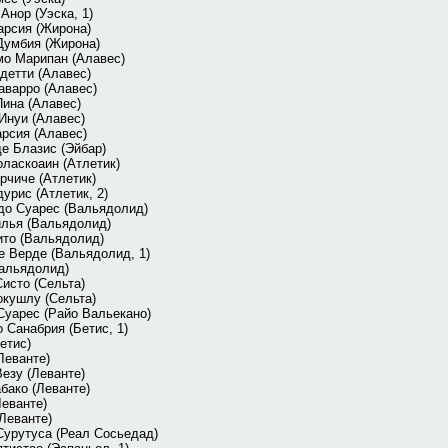
Анор (Уэска, 1)
арсия (Жирона)
Думбия (Жирона)
мо Марипан (Алавес)
детти (Алавес)
аварро (Алавес)
Пина (Алавес)
Инуи (Алавес)
рсия (Алавес)
е Блазис (Эйбар)
ласкоаин (Атлетик)
рчиче (Атлетик)
урис (Атлетик, 2)
до Суарес (Вальядолид)
илья (Вальядолид)
ито (Вальядолид)
е Верде (Вальядолид, 1)
Вальядолид)
исто (Сельта)
окушлу (Сельта)
Суарес (Райо Вальекано)
 Санабрия (Бетис, 1)
етис)
Леванте)
езу (Леванте)
бако (Леванте)
еванте)
Леванте)
Сурутуса (Реал Сосьедад)