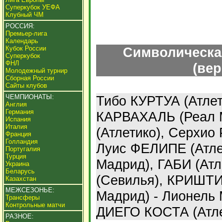
Суперкубок УЕФА
Клубный ЧМ
РОССИЯ:
Премьер-лига
Календарь
Кубок России
Символическа
Суперкубок
ФНЛ
(вер
Молодежный турнир
Сборная России
Сайты клубов
ЧЕМПИОНАТЫ:
Тибо КУРТУА (Атлет
Англия
Германия
КАРВАХАЛЬ (Реал 
Испания
Италия
(Атлетико), Серхио
Франция
Голландия
Луис ФЕЛИПЕ (Атлет
Португалия
Турция
Мадрид), ГАБИ (Ат
Украина
Беларусь
(Севилья), КРИШТ
Казахстан
МЕЖСЕЗОНЬЕ:
Мадрид) - Лионель
Трансферы
Контрольные матчи
ДИЕГО КОСТА (Атле
РАЗНОЕ: