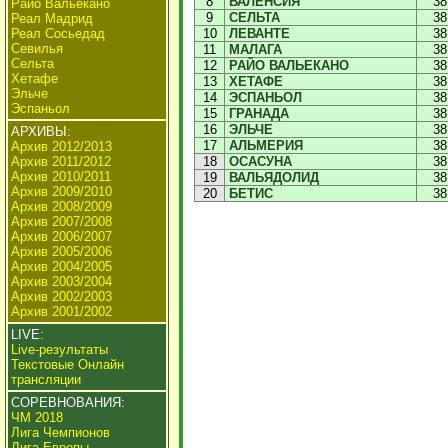
8
ВАЛЕНСИЯ
38
Райо Вальекано
9
СЕЛЬТА
38
Реал Мадрид
Реал Сосьедад
10
ЛЕВАНТЕ
38
Севилья
11
МАЛАГА
38
Сельта
12
РАЙО ВАЛЬЕКАНО
38
Хетафе
13
ХЕТАФЕ
38
Эльче
14
ЭСПАНЬОЛ
38
Эспаньол
15
ГРАНАДА
38
16
ЭЛЬЧЕ
38
АРХИВЫ:
17
АЛЬМЕРИЯ
38
Архив 2012/2013
Архив 2011/2012
18
ОСАСУНА
38
Архив 2010/2011
19
ВАЛЬЯДОЛИД
38
Архив 2009/2010
20
БЕТИС
38
Архив 2008/2009
Архив 2007/2008
Архив 2006/2007
Архив 2005/2006
Архив 2004/2005
Архив 2003/2004
Архив 2002/2003
Архив 2001/2002
LIVE:
Live-результаты
Текстовые Онлайн
трансляции
СОРЕВНОВАНИЯ:
ЧМ 2018
Лига Чемпионов
Лига Европы