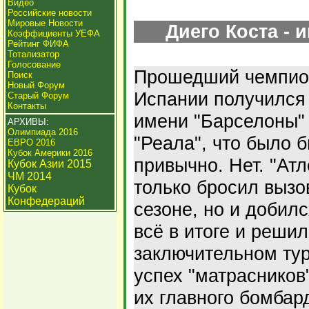
Видео
Российские новости
Мировые Новости
Диего Коста - 
Коэффициенты УЕФА
Рейтинг ФИФА
Тотализатор
Голосование
Прошедший чемпио
Поиск
Новый Форум
Испании получился
Старый Форум
Контакты
имени "Барселоны"
АРХИВЫ:
Олимпиада 2016
"Реала", что было 
ЕВРО 2016
Кубок Америки 2016
привычно. Нет. "Атл
Кубок Азии 2015
ЧМ 2014
только бросил вызо
Кубок
Конфедераций
сезоне, но и добилс
всё в итоге и решил
заключительном туре
успех "матрасников
их главного бомбар