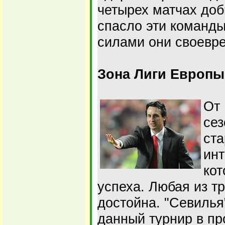
четырех матчах доб
спасло эти команды
силами они своевр
Зона Лиги Европы
От
сез
ста
инт
кот
успеха. Любая из тр
достойна. "Севилья
данный турнир в пр