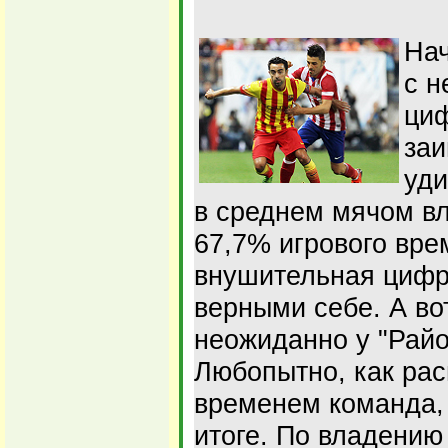
Нач
с н
циф
заи
уди
в среднем мячом вл
67,7% игрового вре
внушительная цифр
верными себе. А во
неожиданно у "Райо
Любопытно, как ра
временем команда,
итоге. По владению