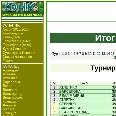
ИСПАНИЯ:
Сезон 2013/2014
Бомбардиры
Итог
Календарь
Трансферы (зима)
Трансферы (лето)
Кубок Испании
Суперкубок Испании
Туры:
1
2
3
4
5
6
7
8
9
10
11
12
13
14
15
Список чемпионов
3
Форум
Турнир
КОМАНДЫ:
Альмерия
Атлетик
Атлетико
Барселона
М
Клуб
И
Бетис
1
АТЛЕТИКО
38
Валенсия
2
БАРСЕЛОНА
38
Вальядолид
3
РЕАЛ МАДРИД
38
Вильярреал
4
АТЛЕТИК
38
Гранада
5
СЕВИЛЬЯ
38
Леванте
6
ВИЛЬЯРРЕАЛ
38
Малага
7
РЕАЛ СОСЬЕДАД
38
Осасуна