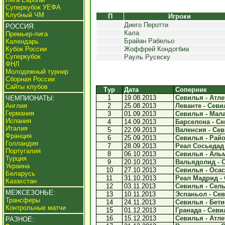
Суперкубок УЕФА
Клубный ЧМ
П
Игроки
Диего Перотти
РОССИЯ:
Кала
Премьер-лига
Брайан Рабельо
Календарь
Кубок России
Жоффрей Кондогбиа
Суперкубок
Рауль Русеску
ФНЛ
Молодежный турнир
Сборная России
Сайты клубов
Тур
Дата
Соперник
1
19.08.2013
Севилья - Атлет
ЧЕМПИОНАТЫ:
Англия
2
25.08.2013
Леванте - Севил
Германия
3
01.09.2013
Севилья - Малаг
Испания
4
14.09.2013
Барселона - Се
Италия
5
22.09.2013
Валенсия - Сев
Франция
6
25.09.2013
Севилья - Райо
Голландия
7
28.09.2013
Реал Сосьедад 
Португалия
8
06.10.2013
Севилья - Альм
Турция
9
20.10.2013
Вальядолид - С
Украина
10
27.10.2013
Севилья - Осасу
Беларусь
11
31.10.2013
Реал Мадрид - 
Казахстан
12
03.11.2013
Севилья - Сельт
МЕЖСЕЗОНЬЕ:
13
10.11.2013
Эспаньол - Сев
Трансферы
14
24.11.2013
Севилья - Бетис
Контрольные матчи
15
01.12.2013
Гранада - Севил
16
15.12.2013
Севилья - Атлет
РАЗНОЕ: