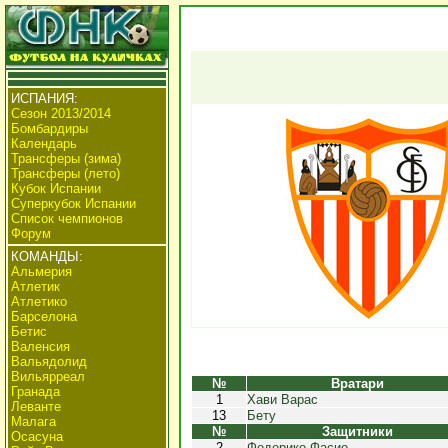
ИСПАНИЯ:
Сезон 2013/2014
Бомбардиры
Календарь
Трансферы (зима)
Трансферы (лето)
Кубок Испании
Суперкубок Испании
Список чемпионов
Форум
КОМАНДЫ:
Альмерия
Атлетик
Атлетико
Барселона
Бетис
Валенсия
Вальядолид
Вильярреал
№
Вратари
Гранада
1
Хави Варас
Леванте
13
Бету
Малага
№
Защитники
Осасуна
2
Федерико Фасио