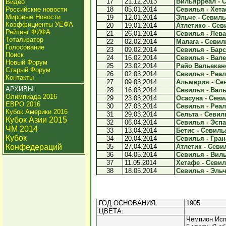
17
21.12.2013
Вильярреал - С
Видео
Российские новости
18
05.01.2014
Севилья - Хетаф
Мировые Новости
19
12.01.2014
Эльче - Севилья
Коэффициенты УЕФА
20
19.01.2014
Атлетико - Севи
Рейтинг ФИФА
21
26.01.2014
Севилья - Леван
Тотализатор
22
02.02.2014
Малага - Севиль
Голосование
23
09.02.2014
Севилья - Барс
Поиск
24
16.02.2014
Севилья - Вале
Новый Форум
25
23.02.2014
Райо Вальекано
Старый Форум
26
02.03.2014
Севилья - Реал
Контакты
27
09.03.2014
Альмерия - Сев
АРХИВЫ:
28
16.03.2014
Севилья - Валь
Олимпиада 2016
29
23.03.2014
Осасуна - Севил
ЕВРО 2016
30
27.03.2014
Севилья - Реал
Кубок Америки 2016
31
29.03.2014
Сельта - Севиль
Кубок Азии 2015
32
06.04.2014
Севилья - Эспа
ЧМ 2014
33
13.04.2014
Бетис - Севилья
Кубок
34
20.04.2014
Севилья - Грана
Конфедераций
35
27.04.2014
Атлетик - Севил
36
04.05.2014
Севилья - Виль
37
11.05.2014
Хетафе - Севиль
38
18.05.2014
Севилья - Эльче
ГОД ОСНОВАНИЯ:
1905.
ЦВЕТА:
Чемпион Исп