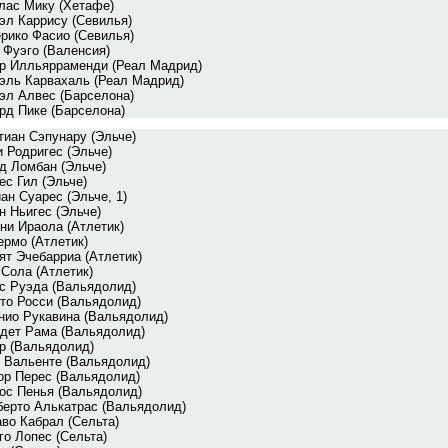
лас Мику (Хетафе)
эл Каррису (Севилья)
рико Фасио (Севилья)
 Фуэго (Валенсия)
р Илльярраменди (Реал Мадрид)
эль Карвахаль (Реал Мадрид)
эл Алвес (Барселона)
рд Пике (Барселона)
тиан Сэпунару (Эльче)
и Родригес (Эльче)
д Ломбан (Эльче)
ес Гил (Эльче)
ан Суарес (Эльче, 1)
н Ньигес (Эльче)
ни Ираола (Атлетик)
ермо (Атлетик)
ят Эчебарриа (Атлетик)
 Сола (Атлетик)
с Руэда (Вальядолид)
то Росси (Вальядолид)
нио Рукавина (Вальядолид)
дет Рама (Вальядолид)
р (Вальядолид)
 Вальенте (Вальядолид)
ор Перес (Вальядолид)
ос Пенья (Вальядолид)
ерто Алькатрас (Вальядолид)
аво Кабрал (Сельта)
го Лопес (Сельта)