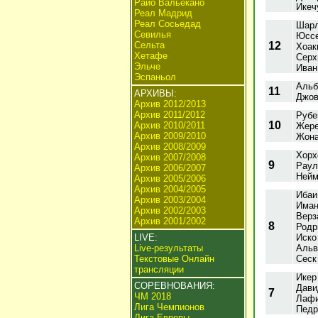
Райо Вальекано
Икеч
Реал Мадрид
Реал Сосьедад
Шарл
Севилья
Юссе
Сельта
12
Хоак
Хетафе
Серх
Эльче
Иван
Эспаньол
Альб
11
АРХИВЫ:
Джов
Архив 2012/2013
Архив 2011/2012
Рубе
10
Архив 2010/2011
Жере
Архив 2009/2010
Жона
Архив 2008/2009
Хорх
Архив 2007/2008
9
Раул
Архив 2006/2007
Нейм
Архив 2005/2006
Архив 2004/2005
Ибаи
Архив 2003/2004
Иман
Архив 2002/2003
Верз
Архив 2001/2002
8
Родр
LIVE:
Иско
Live-результаты
Альв
Текстовые Онлайн
Сеск
трансляции
Икер
СОРЕВНОВАНИЯ:
Дави
7
ЧМ 2018
Лафи
Лига Чемпионов
Педр
Лига Европы