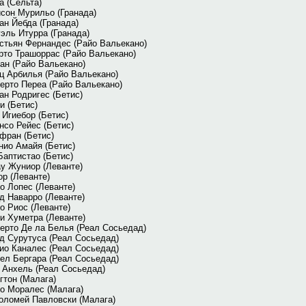
а (Сельта)
сон Мурильо (Гранада)
ан Йебда (Гранада)
эль Итурра (Гранада)
стьян Фернандес (Райо Вальекано)
рто Трашоррас (Райо Вальекано)
ан (Райо Вальекано)
ц Арбилья (Райо Вальекано)
ерто Переа (Райо Вальекано)
ан Родригес (Бетис)
и (Бетис)
 Игиебор (Бетис)
нсо Рейес (Бетис)
фран (Бетис)
нио Амайя (Бетис)
Баптистао (Бетис)
у Жуниор (Леванте)
ор (Леванте)
о Лопес (Леванте)
д Наварро (Леванте)
о Риос (Леванте)
и Хуметра (Леванте)
ерто Де ла Белья (Реал Сосьедад)
д Сурутуса (Реал Сосьедад)
ио Каналес (Реал Сосьедад)
ел Бергара (Реал Сосьедад)
 Анхель (Реал Сосьедад)
гтон (Малага)
о Моралес (Малага)
оломей Павловски (Малага)