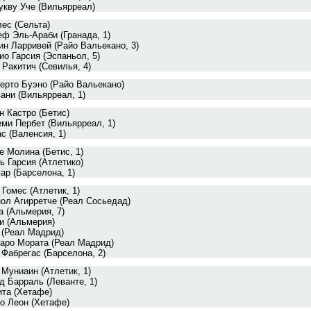
укву Уче (Вильярреал)
ес (Сельта)
ф Эль-Араби (Гранада, 1)
ин Ларривей (Райо Вальекано, 3)
ио Гарсия (Эспаньол, 5)
 Ракитич (Севилья, 4)
ерто Буэно (Райо Вальекано)
ани (Вильярреал, 1)
н Кастро (Бетис)
ми Пербет (Вильярреал, 1)
с (Валенсия, 1)
е Молина (Бетис, 1)
ь Гарсия (Атлетико)
ар (Барселона, 1)
 Гомес (Атлетик, 1)
ол Агирретче (Реал Сосьедад)
а (Альмерия, 7)
и (Альмерия)
 (Реал Мадрид)
аро Мората (Реал Мадрид)
 Фабрегас (Барселона, 2)
 Муниаин (Атлетик, 1)
д Барраль (Леванте, 1)
та (Хетафе)
о Леон (Хетафе)