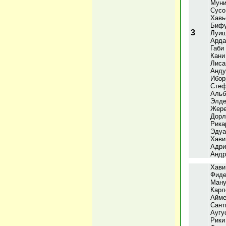
Муни
Сусо
Хавь
Бифу
3
Луиш
Арда
Габи
Кани
Лиса
Анду
Ибор
Стеф
Альб
Элде
Жере
Дорл
Рика
Эдуа
Хави
Адри
Андр
Хави
Фиде
Ману
Карл
Айме
Сант
Аугу
Рики