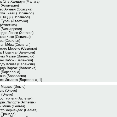
р Эль Хамдауи (Малага)
 (Альмерия)
ер Акунья (Осасуна)
ма Тьеви (Эспаньол)
 Пицци (Эспаньол)
 Туран (Атлетико)
 (Атлетико)
 (Вильярреал)
ндро Лопес (Хетафе)
хар Коке (Севилья)
ра (Севилья)
ан Мбиа (Севилья)
ерто Морено (Севилья)
р Поштига (Валенсия)
ми Матье (Валенсия)
ан Пабон (Валенсия)
рду Кошта (Валенсия)
рдо Варгас (Валенсия)
 (Барселона)
ано (Барселона)
ес Иньеста (Барселона, 1)
 Маркес (Эльче)
ль (Эльче)
 (Эльче)
ос Гурпеги (Атлетик)
рик Лапорте (Атлетик)
и Мина (Сельта)
сто Фернандес (Сельта)
 (Гранада)