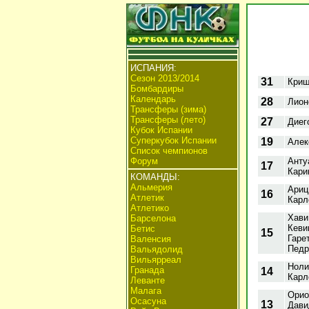
ИСПАНИЯ:
Сезон 2013/2014
31
Криш
Бомбардиры
Календарь
28
Лион
Трансферы (зима)
Трансферы (лето)
27
Диег
Кубок Испании
Суперкубок Испании
19
Алек
Список чемпионов
Форум
Анту
17
Кари
КОМАНДЫ:
Альмерия
Ариц
16
Атлетик
Карл
Атлетико
Хави
Барселона
Кеви
Бетис
15
Гаре
Валенсия
Педр
Вальядолид
Вильярреал
Ноли
Гранада
14
Карл
Леванте
Малага
Орио
Осасуна
13
Дави