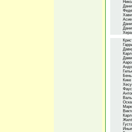
Нико
Дани
Феде
Хави
Асие
Дани
Дани
Хера
Крис
Гарр
Дави
Карл
Дами
Ааро
Андо
Гиль
Бень
Кике
Хесу
Фаус
Анто
Валь
Оска
Марк
Викт
Карл
Жилб
Густ
Иньи