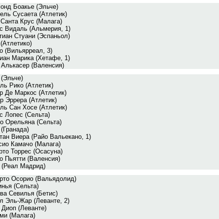
онд Боакье (Эльче)
ель Сусаета (Атлетик)
 Санта Крус (Малага)
с Видаль (Альмерия, 1)
тиан Стуани (Эспаньол)
 (Атлетико)
о (Вильярреал, 3)
иан Марика (Хетафе, 1)
 Алькасер (Валенсия)
 (Эльче)
ль Рико (Атлетик)
р Де Маркос (Атлетик)
р Эррера (Атлетик)
ль Сан Хосе (Атлетик)
с Лопес (Сельта)
о Орельяна (Сельта)
 (Гранада)
тан Виера (Райо Вальекано, 1)
сио Камачо (Малага)
рто Торрес (Осасуна)
о Пьятти (Валенсия)
 (Реал Мадрид)
рто Осорио (Вальядолид)
нья (Сельта)
ва Севилья (Бетис)
л Эль-Жар (Леванте, 2)
 Диоп (Леванте)
ми (Малага)