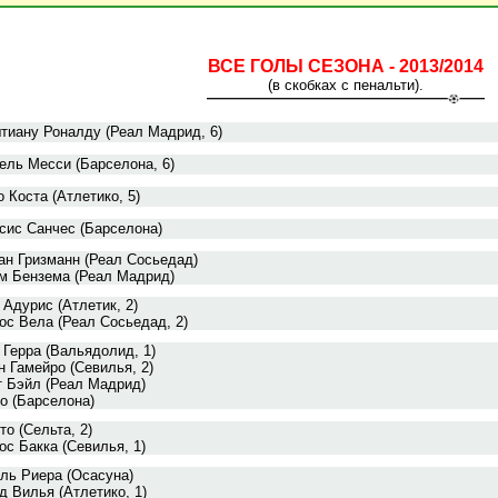
ВСЕ ГОЛЫ СЕЗОНА - 2013/2014
(в скобках с пенальти).
тиану Роналду (Реал Мадрид, 6)
ель Месси (Барселона, 6)
о Коста (Атлетико, 5)
сис Санчес (Барселона)
ан Гризманн (Реал Сосьедад)
м Бензема (Реал Мадрид)
 Адурис (Атлетик, 2)
ос Вела (Реал Сосьедад, 2)
 Герра (Вальядолид, 1)
н Гамейро (Севилья, 2)
т Бэйл (Реал Мадрид)
о (Барселона)
то (Сельта, 2)
ос Бакка (Севилья, 1)
ль Риера (Осасуна)
д Вилья (Атлетико, 1)