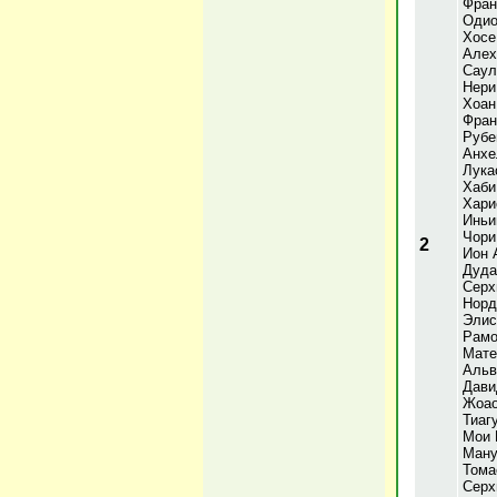
Фран
Одио
Хосе
Алех
Саул
Нери
Хоан
Фран
Рубе
Анхе
Лука
Хаби
Хари
Иньи
Чори
2
Ион 
Дуда
Серх
Норд
Элис
Рамо
Мате
Альв
Дави
Жоао
Тиаг
Мои 
Ману
Тома
Серх