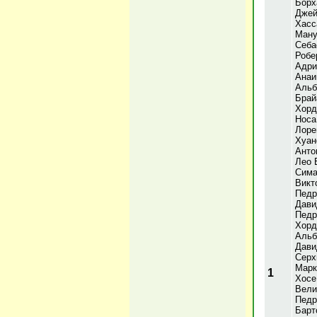
Борх
Джей
Хасс
Ману
Себа
Робе
Адри
Анаи
Альб
Брай
Хорд
Носа
Лоре
Хуан
Анто
Лео 
Сима
Викт
Педр
Дави
Педр
Хорд
Альб
Дави
Серх
Марк
1
Хосе
Вели
Педр
Барт