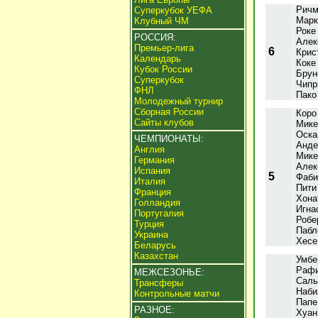
Ричм
Суперкубок УЕФА
Марк
Клубный ЧМ
Роке
РОССИЯ:
Алек
Премьер-лига
6
Крис
Календарь
Коке
Кубок России
Брун
Суперкубок
Чипр
ФНЛ
Пако
Молодежный турнир
Сборная России
Коро
Сайты клубов
Мике
Оска
ЧЕМПИОНАТЫ:
Анде
Англия
Мике
Германия
Алек
Испания
5
Фаби
Италия
Пити
Франция
Хона
Голландия
Игна
Португалия
Робе
Турция
Пабл
Украина
Хесе
Беларусь
Казахстан
Умбе
Рафи
МЕЖСЕЗОНЬЕ:
Саль
Трансферы
Наби
Контрольные матчи
Папе
РАЗНОЕ:
Хуан