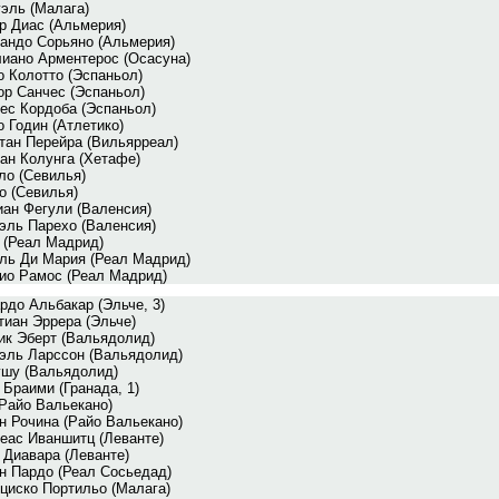
эль (Малага)
р Диас (Альмерия)
андо Сорьяно (Альмерия)
иано Арментерос (Осасуна)
о Колотто (Эспаньол)
ор Санчес (Эспаньол)
ес Кордоба (Эспаньол)
о Годин (Атлетико)
тан Перейра (Вильярреал)
ан Колунга (Хетафе)
ло (Севилья)
о (Севилья)
ан Фегули (Валенсия)
эль Парехо (Валенсия)
 (Реал Мадрид)
ль Ди Мария (Реал Мадрид)
ио Рамос (Реал Мадрид)
рдо Альбакар (Эльче, 3)
тиан Эррера (Эльче)
ик Эберт (Вальядолид)
эль Ларссон (Вальядолид)
шу (Вальядолид)
 Браими (Гранада, 1)
(Райо Вальекано)
н Рочина (Райо Вальекано)
еас Иваншитц (Леванте)
 Диавара (Леванте)
н Пардо (Реал Сосьедад)
циско Портильо (Малага)