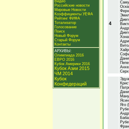
Видео
Саму
Российские новости
Оска
Мировые Новости
Ферн
Коэффициенты УЕФА
Эмил
Рейтинг ФИФА
Диег
Тотализатор
4
Викт
Голосование
Андр
Поиск
Диег
Новый Форум
Хона
Старый Форум
Адри
Контакты
Вито
Хайр
АРХИВЫ:
Софи
Олимпиада 2016
Дани
ЕВРО 2016
Пепе
Кубок Америки 2016
Анхе
Кубок Азии 2015
Серх
ЧМ 2014
Кубок
Эдуа
Крис
Конфедераций
Патр
Дани
Ману
Ясин
Яго 
Рубе
Андр
Баба
Рубе
Фран