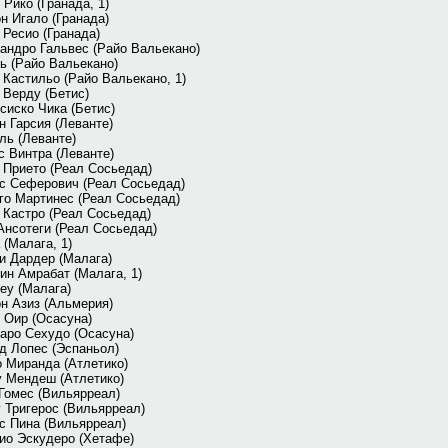
 Рико (Гранада, 1)
н Игало (Гранада)
 Ресио (Гранада)
андро Гальвес (Райо Вальекано)
ь (Райо Вальекано)
 Кастильо (Райо Вальекано, 1)
 Верду (Бетис)
сиско Чика (Бетис)
н Гарсия (Леванте)
ль (Леванте)
с Винтра (Леванте)
 Прието (Реал Сосьедад)
с Сеферович (Реал Сосьедад)
го Мартинес (Реал Сосьедад)
 Кастро (Реал Сосьедад)
Ансотеги (Реал Сосьедад)
 (Малага, 1)
и Дардер (Малага)
ин Амрабат (Малага, 1)
еу (Малага)
н Азиз (Альмерия)
 Оир (Осасуна)
аро Сехудо (Осасуна)
д Лопес (Эспаньол)
 Миранда (Атлетико)
у Мендеш (Атлетико)
Гомес (Вильярреал)
 Тригерос (Вильярреал)
с Пина (Вильярреал)
ио Эскудеро (Хетафе)