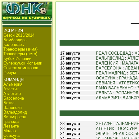
ИСПАНИЯ:
Сезон 2013/2014
Бомбардиры
Календарь
Трансферы (зима)
17 августа
РЕАЛ СОСЬЕДАД
:
Х
Трансферы (лето)
17 августа
ВАЛЬЯДОЛИД
:
АТЛЕ
Кубок Испании
Суперкубок Испании
18 августа
ВАЛЕНСИЯ
:
МАЛАГА
Список чемпионов
18 августа
БАРСЕЛОНА
:
ЛЕВАН
Форум
18 августа
РЕАЛ МАДРИД
:
БЕТ
18 августа
ОСАСУНА
:
ГРАНАДА
КОМАНДЫ:
19 августа
СЕВИЛЬЯ
:
АТЛЕТИК
Альмерия
19 августа
РАЙО ВАЛЬЕКАНО
:
Атлетик
19 августа
СЕЛЬТА
:
ЭСПАНЬОЛ
Атлетико
19 августа
АЛЬМЕРИЯ
:
ВИЛЬЯ
Барселона
Бетис
Валенсия
Вальядолид
Вильярреал
Гранада
23 августа
ХЕТАФЕ
:
АЛЬМЕРИ
Леванте
23 августа
АТЛЕТИК
:
ОСАСУНА
Малага
24 августа
ЭЛЬЧЕ
:
РЕАЛ СОСЬ
Осасуна
24 августа
ЭСПАНЬОЛ
:
ВАЛЕНС