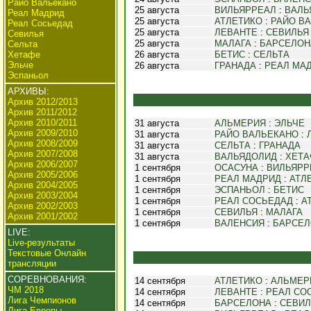
Райо Вальекано
25 августа
ВИЛЬЯРРЕАЛ
:
ВАЛЬ
Реал Мадрид
25 августа
АТЛЕТИКО
:
РАЙО В
Реал Сосьедад
25 августа
ЛЕВАНТЕ
:
СЕВИЛЬЯ
Севилья
25 августа
МАЛАГА
:
БАРСЕЛОН
Сельта
Хетафе
26 августа
БЕТИС
:
СЕЛЬТА
Эльче
26 августа
ГРАНАДА
:
РЕАЛ МА
Эспаньол
АРХИВЫ:
Архив 2012/2013
Архив 2011/2012
Архив 2010/2011
31 августа
АЛЬМЕРИЯ
:
ЭЛЬЧЕ
Архив 2009/2010
31 августа
РАЙО ВАЛЬЕКАНО
:
Архив 2008/2009
31 августа
СЕЛЬТА
:
ГРАНАДА
Архив 2007/2008
31 августа
ВАЛЬЯДОЛИД
:
ХЕТА
Архив 2006/2007
1 сентября
ОСАСУНА
:
ВИЛЬЯРР
Архив 2005/2006
1 сентября
РЕАЛ МАДРИД
:
АТЛ
Архив 2004/2005
1 сентября
ЭСПАНЬОЛ
:
БЕТИС
Архив 2003/2004
1 сентября
РЕАЛ СОСЬЕДАД
:
А
Архив 2002/2003
1 сентября
СЕВИЛЬЯ
:
МАЛАГА
Архив 2001/2002
1 сентября
ВАЛЕНСИЯ
:
БАРСЕЛ
LIVE:
Live-результаты
Текстовые Онлайн
трансляции
СОРЕВНОВАНИЯ:
14 сентября
АТЛЕТИКО
:
АЛЬМЕР
ЧМ 2018
14 сентября
ЛЕВАНТЕ
:
РЕАЛ СО
Лига Чемпионов
14 сентября
БАРСЕЛОНА
:
СЕВИЛ
Лига Европы