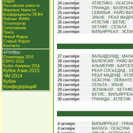
Видео
24 сентября
АТЛЕТИКО
:
ОСАСУН
Российские новости
25 сентября
ГРАНАДА
:
ВАЛЕНСИ
Мировые Новости
25 сентября
СЕВИЛЬЯ
:
РАЙО ВА
Коэффициенты УЕФА
25 сентября
ЭЛЬЧЕ
:
РЕАЛ МАДР
Рейтинг ФИФА
26 сентября
АТЛЕТИК
:
БЕТИС
Тотализатор
26 сентября
ХЕТАФЕ
:
СЕЛЬТА
Голосование
26 сентября
ВИЛЬЯРРЕАЛ
:
ЭСПА
Поиск
Новый Форум
Старый Форум
Контакты
АРХИВЫ:
27 сентября
ВАЛЬЯДОЛИД
:
МАЛА
Олимпиада 2016
28 сентября
ВАЛЕНСИЯ
:
РАЙО В
ЕВРО 2016
Кубок Америки 2016
28 сентября
АЛЬМЕРИЯ
:
БАРСЕ
Кубок Азии 2015
28 сентября
РЕАЛ СОСЬЕДАД
:
С
28 сентября
РЕАЛ МАДРИД
:
АТЛ
ЧМ 2014
29 сентября
ОСАСУНА
:
ЛЕВАНТЕ
Кубок
29 сентября
СЕЛЬТА
:
ЭЛЬЧЕ
Конфедераций
29 сентября
ЭСПАНЬОЛ
:
ХЕТАФЕ
29 сентября
БЕТИС
:
ВИЛЬЯРРЕА
30 сентября
ГРАНАДА
:
АТЛЕТИК
4 октября
ВИЛЬЯРРЕАЛ
:
ГРАН
4 октября
МАЛАГА
:
ОСАСУНА