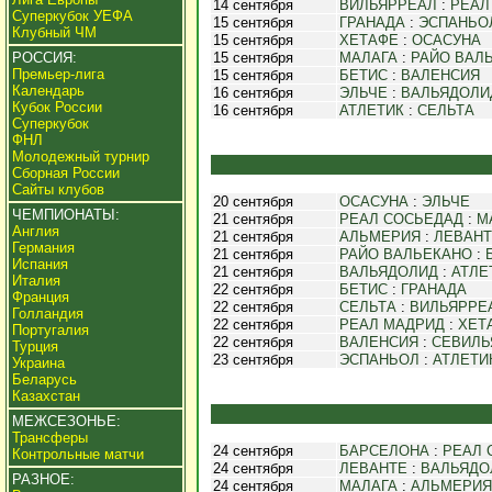
14 сентября
ВИЛЬЯРРЕАЛ
:
РЕАЛ
Суперкубок УЕФА
15 сентября
ГРАНАДА
:
ЭСПАНЬО
Клубный ЧМ
15 сентября
ХЕТАФЕ
:
ОСАСУНА
РОССИЯ:
15 сентября
МАЛАГА
:
РАЙО ВАЛ
Премьер-лига
15 сентября
БЕТИС
:
ВАЛЕНСИЯ
Календарь
16 сентября
ЭЛЬЧЕ
:
ВАЛЬЯДОЛИ
Кубок России
16 сентября
АТЛЕТИК
:
СЕЛЬТА
Суперкубок
ФНЛ
Молодежный турнир
Сборная России
Сайты клубов
20 сентября
ОСАСУНА
:
ЭЛЬЧЕ
ЧЕМПИОНАТЫ:
21 сентября
РЕАЛ СОСЬЕДАД
:
М
Англия
21 сентября
АЛЬМЕРИЯ
:
ЛЕВАН
Германия
21 сентября
РАЙО ВАЛЬЕКАНО
:
Испания
21 сентября
ВАЛЬЯДОЛИД
:
АТЛЕ
Италия
22 сентября
БЕТИС
:
ГРАНАДА
Франция
22 сентября
СЕЛЬТА
:
ВИЛЬЯРРЕ
Голландия
22 сентября
РЕАЛ МАДРИД
:
ХЕТ
Португалия
22 сентября
ВАЛЕНСИЯ
:
СЕВИЛЬ
Турция
23 сентября
ЭСПАНЬОЛ
:
АТЛЕТИ
Украина
Беларусь
Казахстан
МЕЖСЕЗОНЬЕ:
Трансферы
24 сентября
БАРСЕЛОНА
:
РЕАЛ 
Контрольные матчи
24 сентября
ЛЕВАНТЕ
:
ВАЛЬЯДО
РАЗНОЕ:
24 сентября
МАЛАГА
:
АЛЬМЕРИЯ