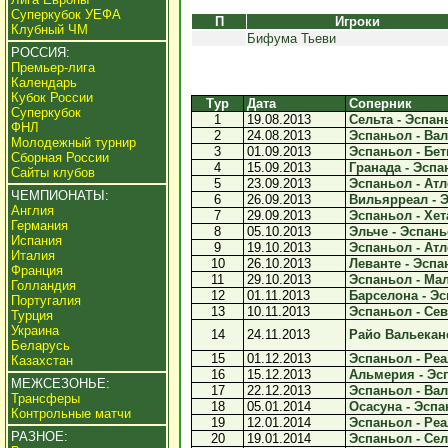
Суперкубок УЕФА
П
Игроки
Клубный ЧМ
Бифума Тьеви
РОССИЯ:
Премьер-лига
Календарь
Кубок России
Тур
Дата
Соперник
Суперкубок
1
19.08.2013
Сельта - Эспань
ФНЛ
2
24.08.2013
Эспаньол - Вал
Молодежный турнир
3
01.09.2013
Эспаньол - Бети
Сборная России
4
15.09.2013
Гранада - Эспан
Сайты клубов
5
23.09.2013
Эспаньол - Атле
ЧЕМПИОНАТЫ:
6
26.09.2013
Вильярреал - Э
Англия
7
29.09.2013
Эспаньол - Хет
Германия
8
05.10.2013
Эльче - Эспаньо
Испания
9
19.10.2013
Эспаньол - Атле
Италия
10
26.10.2013
Леванте - Эспан
Франция
11
29.10.2013
Эспаньол - Мала
Голландия
12
01.11.2013
Барселона - Эс
Португалия
13
10.11.2013
Эспаньол - Сев
Турция
Украина
14
24.11.2013
Райо Вальекано
Беларусь
15
01.12.2013
Эспаньол - Реа
Казахстан
16
15.12.2013
Альмерия - Эсп
МЕЖСЕЗОНЬЕ:
17
22.12.2013
Эспаньол - Вал
Трансферы
18
05.01.2014
Осасуна - Эспан
Контрольные матчи
19
12.01.2014
Эспаньол - Реа
РАЗНОЕ:
20
19.01.2014
Эспаньол - Сель