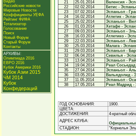
Видео
21
25.01.2014
Валенсия - Эсп
Российские новости
22
02.02.2014
Бетис - Эспаньо
Мировые Новости
23
07.02.2014
Эспаньол - Гран
Коэффициенты УЕФА
24
16.02.2014
Атлетик - Эспан
Рейтинг ФИФА
25
25.02.2014
Эспаньол - Вил
Тотализатор
26
01.03.2014
Хетафе - Эспан
Голосование
27
09.03.2014
Эспаньол - Эльч
Поиск
28
16.03.2014
Атлетико - Эспа
Новый Форум
29
22.03.2014
Эспаньол - Лева
Старый Форум
30
25.03.2014
Малага - Эспань
Контакты
31
29.03.2014
Эспаньол - Бар
АРХИВЫ:
32
06.04.2014
Севилья - Эспа
Олимпиада 2016
33
13.04.2014
Эспаньол - Рай
ЕВРО 2016
34
19.04.2014
Реал Сосьедад 
Кубок Америки 2016
35
27.04.2014
Эспаньол - Аль
Кубок Азии 2015
36
03.05.2014
Вальядолид - Э
ЧМ 2014
37
11.05.2014
Эспаньол - Осас
Кубок
38
17.05.2014
Реал Мадрид - 
Конфедераций
ГОД ОСНОВАНИЯ:
1900.
ЦВЕТА:
ДОСТИЖЕНИЯ:
4-кратный обла
АДРЕС КЛУБА:
Официальный 
СТАДИОН:
"Корнелья Эль