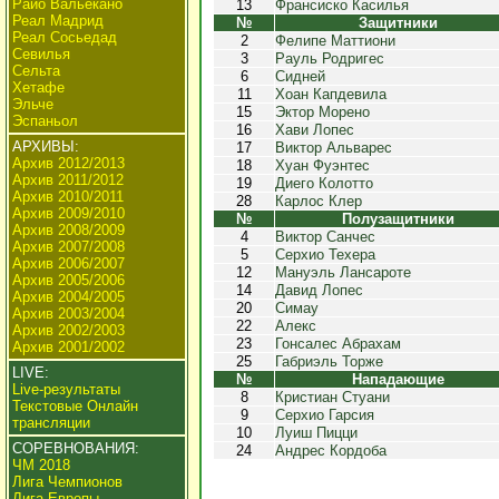
Райо Вальекано
13
Франсиско Касилья
Реал Мадрид
№
Защитники
Реал Сосьедад
2
Фелипе Маттиони
Севилья
3
Рауль Родригес
Сельта
6
Сидней
Хетафе
11
Хоан Капдевила
Эльче
15
Эктор Морено
Эспаньол
16
Хави Лопес
АРХИВЫ:
17
Виктор Альварес
Архив 2012/2013
18
Хуан Фуэнтес
Архив 2011/2012
19
Диего Колотто
Архив 2010/2011
28
Карлос Клер
Архив 2009/2010
№
Полузащитники
Архив 2008/2009
4
Виктор Санчес
Архив 2007/2008
5
Серхио Техера
Архив 2006/2007
12
Мануэль Лансароте
Архив 2005/2006
14
Давид Лопес
Архив 2004/2005
20
Симау
Архив 2003/2004
22
Алекс
Архив 2002/2003
23
Гонсалес Абрахам
Архив 2001/2002
25
Габриэль Торже
LIVE:
№
Нападающие
Live-результаты
8
Кристиан Стуани
Текстовые Онлайн
9
Серхио Гарсия
трансляции
10
Луиш Пицци
СОРЕВНОВАНИЯ:
24
Андрес Кордоба
ЧМ 2018
Лига Чемпионов
Лига Европы