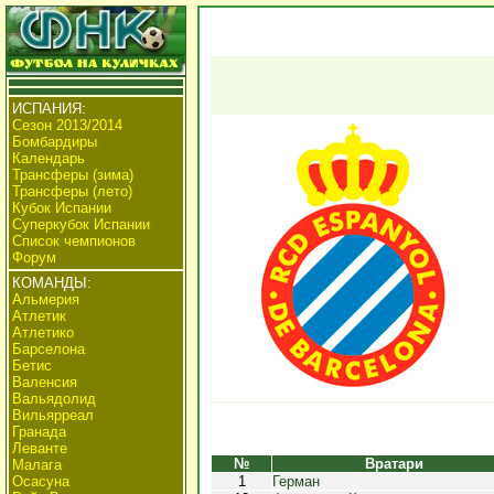
ИСПАНИЯ:
Сезон 2013/2014
Бомбардиры
Календарь
Трансферы (зима)
Трансферы (лето)
Кубок Испании
Суперкубок Испании
Список чемпионов
Форум
КОМАНДЫ:
Альмерия
Атлетик
Атлетико
Барселона
Бетис
Валенсия
Вальядолид
Вильярреал
Гранада
Леванте
№
Вратари
Малага
Осасуна
1
Герман