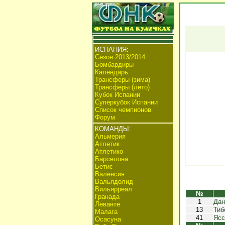
ИСПАНИЯ:
Сезон 2013/2014
Бомбардиры
Календарь
Трансферы (зима)
Трансферы (лето)
Кубок Испании
Суперкубок Испании
Список чемпионов
Форум
КОМАНДЫ:
Альмерия
Атлетик
Атлетико
Барселона
Бетис
Валенсия
Вальядолид
Вильярреал
№
Гранада
1
Дан
Леванте
13
Тиб
Малага
41
Ясс
Осасуна