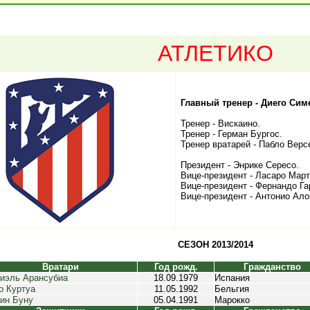
АТЛЕТИКО
Главный тренер - Диего Сим
Тренер - Вискаино.
Тренер - Герман Бургос.
Тренер вратарей - Пабло Верс
Президент - Энрике Сересо.
Вице-президент - Ласаро Март
Вице-президент - Фернандо Га
Вице-президент - Антонио Ало
СЕЗОН 2013/2014
Вратари
Год рожд.
Гражданство
иэль Арансубиа
18.09.1979
Испания
о Куртуа
11.05.1992
Бельгия
ин Буну
05.04.1991
Марокко