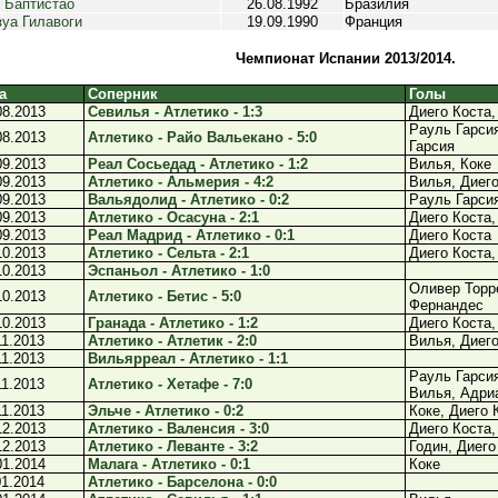
 Баптистао
26.08.1992
Бразилия
уа Гилавоги
19.09.1990
Франция
Чемпионат Испании 2013/2014.
а
Соперник
Голы
08.2013
Севилья - Атлетико - 1:3
Диего Коста,
Рауль Гарсия
08.2013
Атлетико - Райо Вальекано - 5:0
Гарсия
09.2013
Реал Сосьедад - Атлетико - 1:2
Вилья, Коке
09.2013
Атлетико - Альмерия - 4:2
Вилья, Диего
09.2013
Вальядолид - Атлетико - 0:2
Рауль Гарсия
09.2013
Атлетико - Осасуна - 2:1
Диего Коста,
09.2013
Реал Мадрид - Атлетико - 0:1
Диего Коста
10.2013
Атлетико - Сельта - 2:1
Диего Коста,
10.2013
Эспаньол - Атлетико - 1:0
Оливер Торре
10.2013
Атлетико - Бетис - 5:0
Фернандес
10.2013
Гранада - Атлетико - 1:2
Диего Коста,
11.2013
Атлетико - Атлетик - 2:0
Вилья, Диего
11.2013
Вильярреал - Атлетико - 1:1
Рауль Гарсия
11.2013
Атлетико - Хетафе - 7:0
Вилья, Адри
11.2013
Эльче - Атлетико - 0:2
Коке, Диего 
12.2013
Атлетико - Валенсия - 3:0
Диего Коста,
12.2013
Атлетико - Леванте - 3:2
Годин, Диего
01.2014
Малага - Атлетико - 0:1
Коке
01.2014
Атлетико - Барселона - 0:0