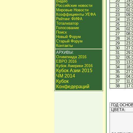
20
19.
Видео
21
26.
Российские новости
Мировые Новости
22
02.
Коэффициенты УЕФА
23
09.
Рейтинг ФИФА
24
15.
Тотализатор
25
23.
Голосование
26
02.
Поиск
27
08.
Новый Форум
28
16.
Старый Форум
29
23.
Контакты
30
27.
АРХИВЫ:
31
29.
Олимпиада 2016
32
05.
ЕВРО 2016
33
13.
Кубок Америки 2016
34
18.
Кубок Азии 2015
35
27.
ЧМ 2014
36
04.
Кубок
37
11.
38
17.
Конфедераций
ГОД ОСНОВ
ЦВЕТА: