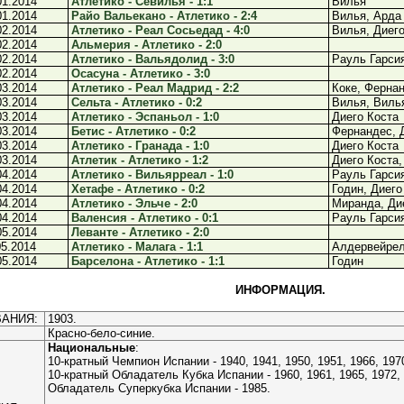
01.2014
Атлетико - Севилья - 1:1
Вилья
01.2014
Райо Вальекано - Атлетико - 2:4
Вилья, Арда
02.2014
Атлетико - Реал Сосьедад - 4:0
Вилья, Диего
02.2014
Альмерия - Атлетико - 2:0
02.2014
Атлетико - Вальядолид - 3:0
Рауль Гарсия
02.2014
Осасуна - Атлетико - 3:0
03.2014
Атлетико - Реал Мадрид - 2:2
Коке, Ферна
03.2014
Сельта - Атлетико - 0:2
Вилья, Виль
03.2014
Атлетико - Эспаньол - 1:0
Диего Коста
03.2014
Бетис - Атлетико - 0:2
Фернандес, 
03.2014
Атлетико - Гранада - 1:0
Диего Коста
03.2014
Атлетик - Атлетико - 1:2
Диего Коста,
04.2014
Атлетико - Вильярреал - 1:0
Рауль Гарси
04.2014
Хетафе - Атлетико - 0:2
Годин, Диего
04.2014
Атлетико - Эльче - 2:0
Миранда, Ди
04.2014
Валенсия - Атлетико - 0:1
Рауль Гарси
05.2014
Леванте - Атлетико - 2:0
05.2014
Атлетико - Малага - 1:1
Алдервейре
05.2014
Барселона - Атлетико - 1:1
Годин
ИНФОРМАЦИЯ.
АНИЯ:
1903.
Красно-бело-синие.
Национальные
:
10-кратный Чемпион Испании - 1940, 1941, 1950, 1951, 1966, 1970
10-кратный Обладатель Кубка Испании - 1960, 1961, 1965, 1972, 1
Обладатель Суперкубка Испании - 1985.