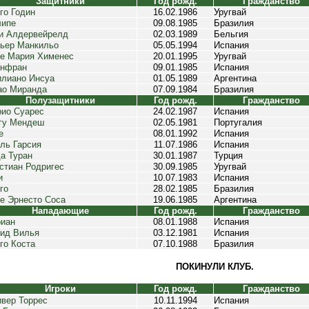
Защитники
Год рожд.
Гражданство
го Годин
16.02.1986
Уругвай
ипе
09.08.1985
Бразилия
и Алдервейрелд
02.03.1989
Бельгия
ьер Манкильо
05.05.1994
Испания
е Мария Хименес
20.01.1995
Уругвай
анфран
09.01.1985
Испания
лиано Инсуа
01.05.1989
Аргентина
о Миранда
07.09.1984
Бразилия
Полузащитники
Год рожд.
Гражданство
ио Суарес
24.02.1987
Испания
гу Мендеш
02.05.1981
Португалия
е
08.01.1992
Испания
ль Гарсия
11.07.1986
Испания
а Туран
30.01.1987
Турция
стиан Родригес
30.09.1985
Уругвай
и
10.07.1983
Испания
го
28.02.1985
Бразилия
е Эрнесто Соса
19.06.1985
Аргентина
Нападающие
Год рожд.
Гражданство
иан
08.01.1988
Испания
ид Вилья
03.12.1981
Испания
го Коста
07.10.1988
Бразилия
ПОКИНУЛИ КЛУБ.
Игроки
Год рожд.
Гражданство
вер Торрес
10.11.1994
Испания