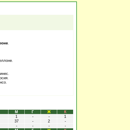
еоне
.
еллоне.
инес.
рсия.
нсо.
М
Г
Ж
К
1
-
-
1
37
-
2
-
-
-
-
-