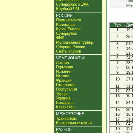
Лео
Суперкубок УЕФА
Жоз
Клубный ЧМ
РОССИЯ:
Премьер-лига
Календарь
Тур
Дат
Кубок России
1
19.
Суперкубок
2
25.
ФНЛ
Молодежный турнир
3
01.
Сборная России
4
14.
Сайты клубов
5
21.
ЧЕМПИОНАТЫ:
6
24.
Англия
7
28.
Германия
8
06.
Испания
9
19.
Италия
10
27.
Франция
Голландия
11
31.
Португалия
12
03.
Турция
13
10.
Украина
Беларусь
14
24.
Казахстан
15
30.
МЕЖСЕЗОНЬЕ:
16
15.
Трансферы
17
21.
Контрольные матчи
18
04.
19
11.
РАЗНОЕ: