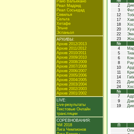
№
Райо Вальекано
2
Дие
Реал Мадрид
Реал Сосьедад
3
Фел
Севилья
12
Тоб
Сельта
17
Хав
Хетафе
18
Хос
Эльче
20
Ху
Эспаньол
22
Эми
23
Жоа
АРХИВЫ:
№
Архив 2012/2013
Архив 2011/2012
4
Мар
Архив 2010/2011
5
Тиа
Архив 2009/2010
6
Кок
Архив 2008/2009
8
Рау
Архив 2007/2008
10
Ард
Архив 2006/2007
11
Кри
Архив 2005/2006
14
Габ
Архив 2004/2005
21
Дие
Архив 2003/2004
24
Хос
Архив 2002/2003
№
Архив 2001/2002
7
Адр
LIVE:
9
Дав
Live-результаты
19
Дие
Текстовые Онлайн
трансляции
СОРЕВНОВАНИЯ:
ЧМ 2018
П
Лига Чемпионов
Оли
Лига Европы