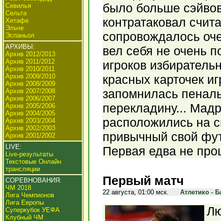
было больше сэйвов,
Севилья
Сельта
контратаковал счита
Хетафе
Эльче
сопровождалось очен
Эспаньол
АРХИВЫ:
вел себя не очень 
Архив 2012/2013
Архив 2011/2012
игроков избирательн
Архив 2010/2011
Архив 2009/2010
красных карточек иг
Архив 2008/2009
запомнилась пеналь
Архив 2007/2008
Архив 2006/2007
перекладину... Мад
Архив 2005/2006
Архив 2004/2005
расположились на с
Архив 2003/2004
Архив 2002/2003
привычный свой фут
Архив 2001/2002
LIVE:
Первая едва не про
Live-результаты
Текстовые Онлайн
трансляции
Первый матч
СОРЕВНОВАНИЯ:
ЧМ 2018
22 августа, 01:00 мск.
Атлетико - Б
Лига Чемпионов
Лига Европы
Лю
Суперкубок УЕФА
Клубный ЧМ