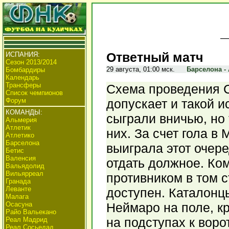
Ответный матч
ИСПАНИЯ:
Сезон 2013/2014
29 августа, 01:00 мск.
Барселона - 
Бомбардиры
Календарь
Трансферы
Схема проведения 
Список чемпионов
Форум
допускает и такой 
КОМАНДЫ:
сыграли вничью, но
Альмерия
Атлетик
них. За счет гола в
Атлетико
Барселона
выиграла этот очер
Бетис
Валенсия
отдать должное. Ко
Вальядолид
Вильярреал
противником в том с
Гранада
Леванте
доступен. Каталонцы
Малага
Осасуна
Неймаро на поле, к
Райо Вальекано
на подступах к воро
Реал Мадрид
Реал Сосьедад