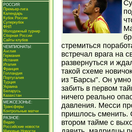
Су
РОССИЯ:
Премьер-лига
по
Календарь
Кубок России
чт
Суперкубок
Ма
ФНЛ
Молодежный турнир
бр
Сборная России
Сайты клубов
стремиться поработа
ЧЕМПИОНАТЫ:
Англия
встречал врага на с
Германия
Испания
развернуться и жда
Италия
Франция
такой схеме новичо
Голландия
Португалия
из "Барсы". Он умно
Турция
забить в первом тай
Украина
Беларусь
ничего реально опас
Казахстан
МЕЖСЕЗОНЬЕ:
давления. Месси пр
Трансферы
Контрольные матчи
пришлось сменить. 
РАЗНОЕ:
втором тайме с вых
Видео
Российские новости
давить, мадридцы п
Мировые Новости