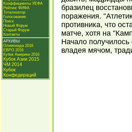
Коэффициенты УЕФА
бразилец восстанов
Рейтинг ФИФА
Тотализатор
поражения. "Атлетик
Голосование
Поиск
противника, что ост
Новый Форум
Старый Форум
матче, хотя на "Кам
Контакты
Начало получилось 
АРХИВЫ:
Олимпиада 2016
владея мячом, трад
ЕВРО 2016
Кубок Америки 2016
Кубок Азии 2015
ЧМ 2014
Кубок
Конфедераций