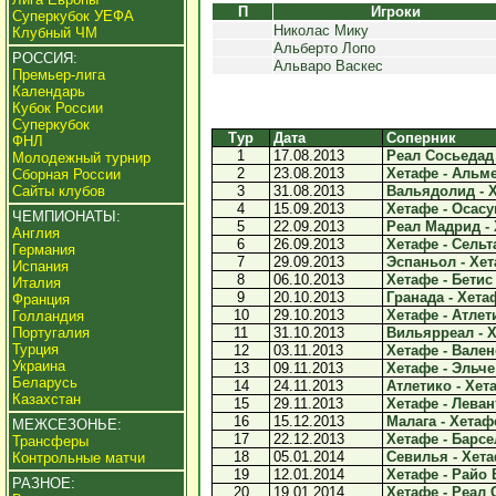
П
Игроки
Суперкубок УЕФА
Николас Мику
Клубный ЧМ
Альберто Лопо
РОССИЯ:
Альваро Васкес
Премьер-лига
Календарь
Кубок России
Суперкубок
Тур
Дата
Соперник
ФНЛ
1
17.08.2013
Реал Сосьедад 
Молодежный турнир
2
23.08.2013
Хетафе - Альме
Сборная России
Сайты клубов
3
31.08.2013
Вальядолид - Х
4
15.09.2013
Хетафе - Осасун
ЧЕМПИОНАТЫ:
5
22.09.2013
Реал Мадрид - 
Англия
6
26.09.2013
Хетафе - Сельта
Германия
7
29.09.2013
Эспаньол - Хет
Испания
8
06.10.2013
Хетафе - Бетис 
Италия
9
20.10.2013
Гранада - Хетаф
Франция
10
29.10.2013
Хетафе - Атлети
Голландия
Португалия
11
31.10.2013
Вильярреал - Х
Турция
12
03.11.2013
Хетафе - Валенс
Украина
13
09.11.2013
Хетафе - Эльче 
Беларусь
14
24.11.2013
Атлетико - Хета
Казахстан
15
29.11.2013
Хетафе - Левант
16
15.12.2013
Малага - Хетафе
МЕЖСЕЗОНЬЕ:
17
22.12.2013
Хетафе - Барсел
Трансферы
18
05.01.2014
Севилья - Хетаф
Контрольные матчи
19
12.01.2014
Хетафе - Райо 
РАЗНОЕ:
20
19.01.2014
Хетафе - Реал 