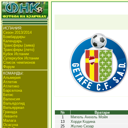
ИСПАНИЯ:
Сезон 2013/2014
Бомбардиры
Календарь
Трансферы (зима)
Трансферы (лето)
Кубок Испании
Суперкубок Испании
Список чемпионов
Форум
КОМАНДЫ:
Альмерия
Атлетик
Атлетико
Барселона
Бетис
Валенсия
Вальядолид
Вильярреал
Гранада
№
Вратари
Леванте
1
Мигель Анхель Мойя
Малага
13
Хорди Кодина
Осасуна
25
Жулио Сезар