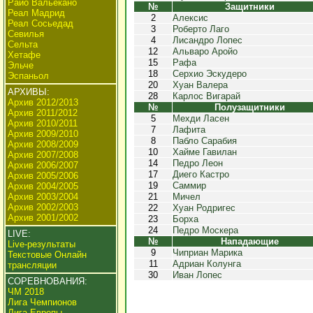
Райо Вальекано
№
Защитники
Реал Мадрид
2
Алексис
Реал Сосьедад
3
Роберто Лаго
Севилья
4
Лисандро Лопес
Сельта
12
Альваро Аройо
Хетафе
15
Рафа
Эльче
18
Серхио Эскудеро
Эспаньол
20
Хуан Валера
АРХИВЫ:
28
Карлос Вигарай
Архив 2012/2013
№
Полузащитники
Архив 2011/2012
5
Мехди Ласен
Архив 2010/2011
7
Лафита
Архив 2009/2010
8
Пабло Сарабия
Архив 2008/2009
10
Хайме Гавилан
Архив 2007/2008
14
Педро Леон
Архив 2006/2007
17
Диего Кастро
Архив 2005/2006
19
Саммир
Архив 2004/2005
Архив 2003/2004
21
Мичел
Архив 2002/2003
22
Хуан Родригес
Архив 2001/2002
23
Борха
24
Педро Москера
LIVE:
№
Нападающие
Live-результаты
9
Чиприан Марика
Текстовые Онлайн
11
Адриан Колунга
трансляции
30
Иван Лопес
СОРЕВНОВАНИЯ:
ЧМ 2018
Лига Чемпионов
Лига Европы