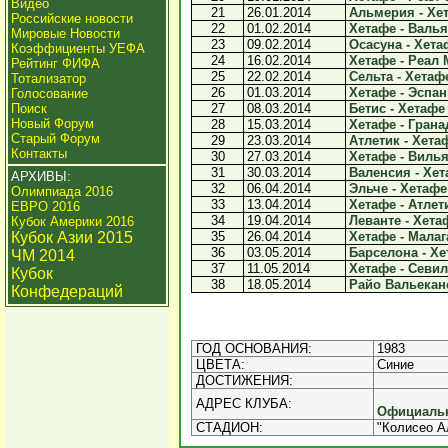
Видео
21
26.01.2014
Альмерия - Хет
Российские новости
22
01.02.2014
Хетафе - Валья
Мировые Новости
23
09.02.2014
Осасуна - Хетаф
Коэффициенты УЕФА
24
16.02.2014
Хетафе - Реал 
Рейтинг ФИФА
25
22.02.2014
Сельта - Хетафе
Тотализатор
26
01.03.2014
Хетафе - Эспан
Голосование
Поиск
27
08.03.2014
Бетис - Хетафе 
Новый Форум
28
15.03.2014
Хетафе - Гранад
Старый Форум
29
23.03.2014
Атлетик - Хетаф
Контакты
30
27.03.2014
Хетафе - Вилья
31
30.03.2014
Валенсия - Хета
АРХИВЫ:
32
06.04.2014
Эльче - Хетафе 
Олимпиада 2016
33
13.04.2014
Хетафе - Атлети
ЕВРО 2016
34
19.04.2014
Леванте - Хетаф
Кубок Америки 2016
Кубок Азии 2015
35
26.04.2014
Хетафе - Малага
36
03.05.2014
Барселона - Хет
ЧМ 2014
37
11.05.2014
Хетафе - Севиль
Кубок
38
18.05.2014
Райо Вальекано
Конфедераций
ГОД ОСНОВАНИЯ:
1983
ЦВЕТА:
Синие
ДОСТИЖЕНИЯ:
АДРЕС КЛУБА:
Официальн
СТАДИОН:
"Колисео А