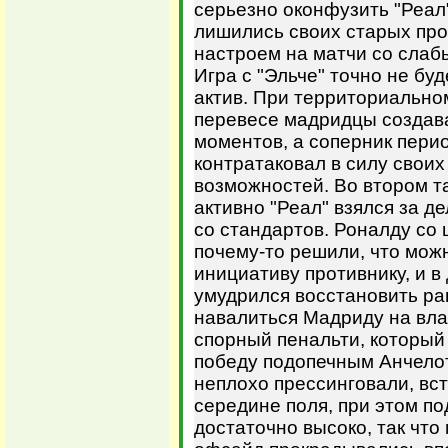
серьезно оконфузить "Реал
лишились своих старых про
настроем на матчи со слаб
Игра с "Эльче" точно не буд
актив. При территориально
перевесе мадридцы создав
моментов, а соперник пери
контратаковал в силу свои
возможностей. Во втором т
активно "Реал" взялся за д
со стандартов. Роналду со 
почему-то решили, что мож
инициативу противнику, и в
умудрился восстановить ра
навалиться Мадриду на вла
спорный пенальти, который
победу подопечным Анчелотт
неплохо прессинговали, вст
середине поля, при этом п
достаточно высоко, так что