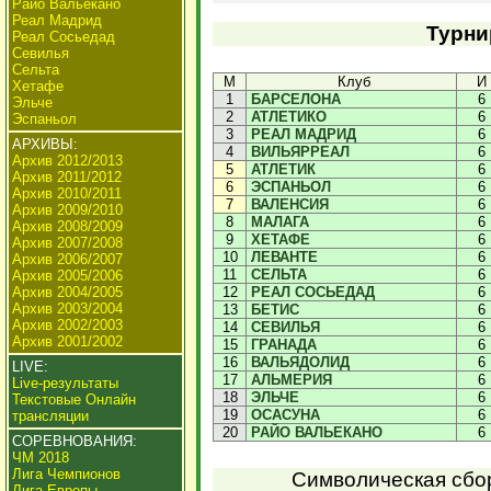
Райо Вальекано
Реал Мадрид
Турни
Реал Сосьедад
Севилья
Сельта
М
Клуб
И
Хетафе
1
БАРСЕЛОНА
6
Эльче
2
АТЛЕТИКО
6
Эспаньол
3
РЕАЛ МАДРИД
6
АРХИВЫ:
4
ВИЛЬЯРРЕАЛ
6
Архив 2012/2013
5
АТЛЕТИК
6
Архив 2011/2012
6
ЭСПАНЬОЛ
6
Архив 2010/2011
7
ВАЛЕНСИЯ
6
Архив 2009/2010
8
МАЛАГА
6
Архив 2008/2009
9
ХЕТАФЕ
6
Архив 2007/2008
10
ЛЕВАНТЕ
6
Архив 2006/2007
11
СЕЛЬТА
6
Архив 2005/2006
Архив 2004/2005
12
РЕАЛ СОСЬЕДАД
6
Архив 2003/2004
13
БЕТИС
6
Архив 2002/2003
14
СЕВИЛЬЯ
6
Архив 2001/2002
15
ГРАНАДА
6
16
ВАЛЬЯДОЛИД
6
LIVE:
17
АЛЬМЕРИЯ
6
Live-результаты
18
ЭЛЬЧЕ
6
Текстовые Онлайн
19
ОСАСУНА
6
трансляции
20
РАЙО ВАЛЬЕКАНО
6
СОРЕВНОВАНИЯ:
ЧМ 2018
Лига Чемпионов
Символическая сбор
Лига Европы