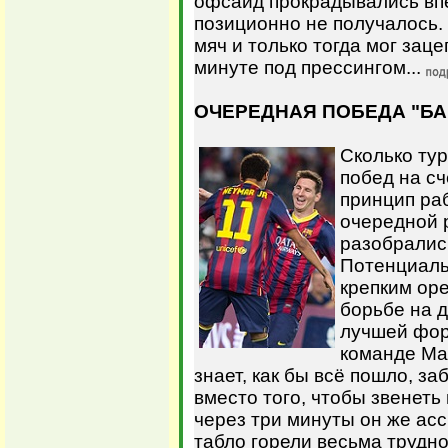
офсайд прокрадывались впе
позиционно не получалось.
мяч и только тогда мог заце
минуте под прессингом...
ОЧЕРЕДНАЯ ПОБЕДА "БА
Сколько тур
побед на сч
принцип раб
очередной 
разобралис
Потенциаль
крепким оре
борьбе на д
лучшей фор
команде Мар
знает, как бы всё пошло, з
вместо того, чтобы звенеть
через три минуты он же асс
табло горели весьма трудн