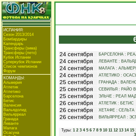
ИСПАНИЯ:
Сезон 2013/2014
Бомбардиры
Календарь
Трансферы (зима)
Трансферы (лето)
24 сентября
БАРСЕЛОНА
:
РЕА
Кубок Испании
24 сентября
ЛЕВАНТЕ
:
ВАЛЬЯ
Суперкубок Испании
Список чемпионов
24 сентября
МАЛАГА
:
АЛЬМЕР
Форум
24 сентября
АТЛЕТИКО
:
ОСАС
КОМАНДЫ:
25 сентября
ГРАНАДА
:
ВАЛЕН
Альмерия
Атлетик
25 сентября
СЕВИЛЬЯ
:
РАЙО 
Атлетико
25 сентября
Барселона
ЭЛЬЧЕ
:
РЕАЛ МА
Бетис
26 сентября
АТЛЕТИК
:
БЕТИС
Валенсия
26 сентября
Вальядолид
ХЕТАФЕ
:
СЕЛЬТА
Вильярреал
26 сентября
ВИЛЬЯРРЕАЛ
:
ЭС
Гранада
Леванте
Малага
Туры:
1
2
3
4
5
6
7
8
9
10
11
12
13
14
15
Осасуна
3