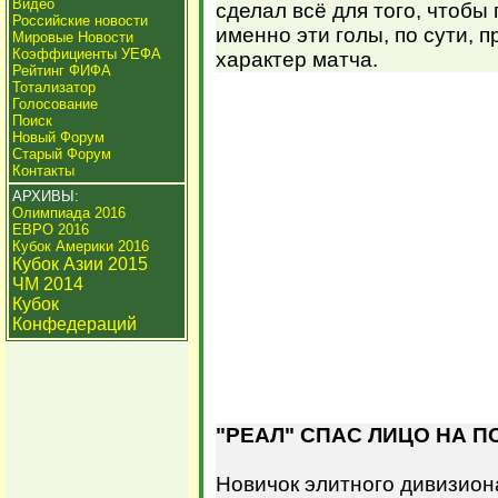
Видео
сделал всё для того, чтобы
Российские новости
именно эти голы, по сути,
Мировые Новости
Коэффициенты УЕФА
характер матча.
Рейтинг ФИФА
Тотализатор
Голосование
Поиск
Новый Форум
Старый Форум
Контакты
АРХИВЫ:
Олимпиада 2016
ЕВРО 2016
Кубок Америки 2016
Кубок Азии 2015
ЧМ 2014
Кубок
Конфедераций
"РЕАЛ" СПАС ЛИЦО НА П
Новичок элитного дивизион