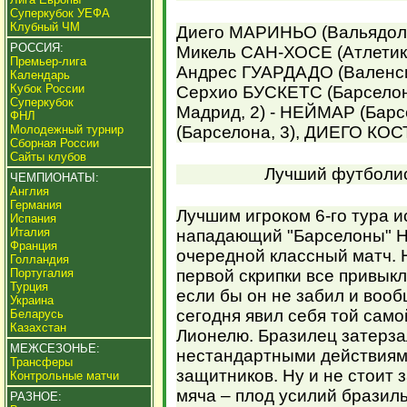
Суперкубок УЕФА
Клубный ЧМ
Диего МАРИНЬО (Вальядоли
РОССИЯ:
Микель САН-ХОСЕ (Атлетик
Премьер-лига
Андрес ГУАРДАДО (Валенси
Календарь
Кубок России
Серхио БУСКЕТС (Барсело
Суперкубок
Мадрид, 2) - НЕЙМАР (Бар
ФНЛ
Молодежный турнир
(Барселона, 3), ДИЕГО КОСТ
Сборная России
Сайты клубов
Лучший футболист
ЧЕМПИОНАТЫ:
Англия
Германия
Лучшим игроком 6-го тура 
Испания
Италия
нападающий "Барселоны" Н
Франция
очередной классный матч. Н
Голландия
Португалия
первой скрипки все привыкл
Турция
если бы он не забил и воо
Украина
сегодня явил себя той сам
Беларусь
Казахстан
Лионелю. Бразилец затерза
МЕЖСЕЗОНЬЕ:
нестандартными действиям
Трансферы
защитников. Ну и не стоит 
Контрольные матчи
мяча – плод усилий бразиль
РАЗНОЕ: