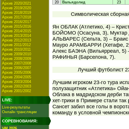
20
Вальядолид
23
Архив 2020/2021
Архив 2019/2020
Архив 2018/2019
Символическая сборная 
Архив 2017/2018
Архив 2016/2017
Ян ОБЛАК (Атлетико, 4) – Кри
Архив 2015/2016
Архив 2014/2015
БОЙОМО (Осасуна, 3), Муктар
Архив 2013/2014
АЛЬВАРЕС (Сельта, 3) – Браи
Архив 2012/2013
Мауро АРАМБАРРИ (Хетафе, 2),
Архив 2011/2012
Архив 2010/2011
Алекс БАЭНА (Вильярреал, 5) 
Архив 2009/2010
РАФИНЬЯ (Барселона, 7).
Архив 2008/2009
Архив 2007/2008
Архив 2006/2007
Лучший футболист 23
Архив 2005/2006
Архив 2004/2005
Архив 2003/2004
Лучшим игроком 23-го тура ис
Архив 2002/2003
полузащитник «Атлетика» Ойан
Архив 2001/2002
Облака в мадридском дерби та
LIVE:
хет-трики в Примере стали так р
Сансет забил все голы в ворот
Live-результаты
Онлайн трансляции
команду в условной чемпионско
СОРЕВНОВАНИЯ:
ЧМ 2026