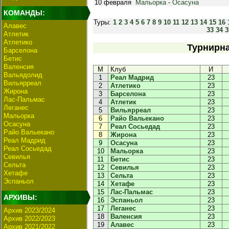
10 февраля
Мальорка
-
Осасуна
КОМАНДЫ:
Туры:
1
2
3
4
5
6
7
8
9
10
11
12
13
14
15
16
Алавес
33
34
3
Атлетик
Атлетико
Турнирна
Барселона
Бетис
Валенсия
М
Клуб
И
Вальядолид
1
Реал Мадрид
23
Вильярреал
2
Атлетико
23
Жирона
3
Барселона
23
Лас-Пальмас
4
Атлетик
23
Леганес
5
Вильярреал
23
Мальорка
6
Райо Вальекано
23
Осасуна
7
Реал Сосьедад
23
Райо Вальекано
8
Жирона
23
Реал Мадрид
9
Осасуна
23
Реал Сосьедад
10
Мальорка
23
Севилья
11
Бетис
23
Сельта
12
Севилья
23
Хетафе
13
Сельта
23
Эспаньол
14
Хетафе
23
15
Лас-Пальмас
23
АРХИВЫ:
16
Эспаньол
23
17
Леганес
23
Архив 2023/2024
18
Валенсия
23
Архив 2022/2023
19
Алавес
23
Архив 2021/2022