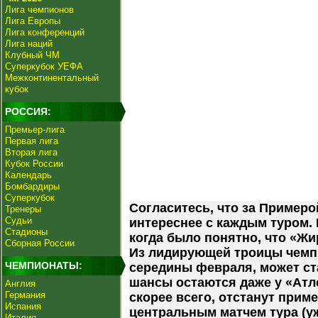
Лига чемпионов
Лига Европы
Лига конференций
Лига наций
Клубный ЧМ
Суперкубок УЕФА
Межконтинентальный
кубок
РОССИЯ:
Премьер-лига
Первая лига
Вторая лига
Кубок России
Календарь
Бомбардиры
Суперкубок
Согласитесь, что за Примеро
Тренеры
Судьи
интереснее с каждым туром. 
Стадионы
когда было понятно, что «Жир
Сборная России
Из лидирующей троицы чемпи
ЧЕМПИОНАТЫ:
середины февраля, может ст
шансы остаются даже у «Атле
Англия
Германия
скорее всего, отстанут приме
Испания
центральным матчем тура (уж
Италия