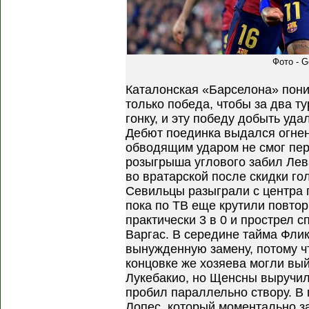
Фото - G
Каталонская «Барселона» пони
только победа, чтобы за два т
гонку, и эту победу добыть уда
Дебют поединка выдался огнен
обводящим ударом не смог пер
розыгрыша углового забил Лев
во вратарской после скидки го
Севильцы разыграли с центра п
пока по ТВ еще крутили повто
практически 3 в 0 и прострел 
Варгас. В середине тайма Фли
вынужденную замену, потому ч
концовке же хозяева могли вы
Лукебакио, но Щенсны выручил,
пробил параллельно створу. В
Лопес, который моментально за