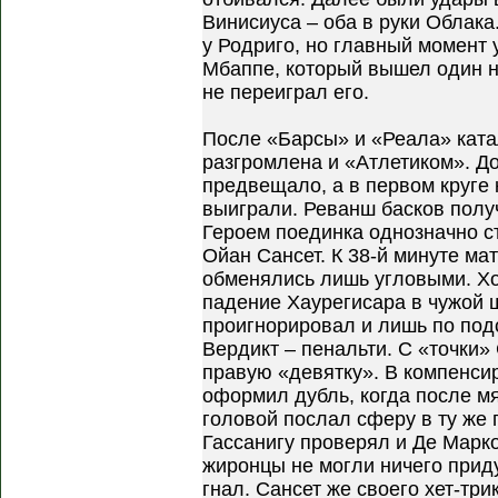
Винисиуса – оба в руки Облак
у Родриго, но главный момент 
Мбаппе, который вышел один н
не переиграл его.
После «Барсы» и «Реала» кат
разгромлена и «Атлетиком». До
предвещало, а в первом круге
выиграли. Реванш басков полу
Героем поединка однозначно с
Ойан Сансет. К 38-й минуте ма
обменялись лишь угловыми. Хо
падение Хаурегисара в чужой 
проигнорировал и лишь по подс
Вердикт – пенальти. С «точки»
правую «девятку». В компенси
оформил дубль, когда после мя
головой послал сферу в ту же 
Гассанигу проверял и Де Марк
жиронцы не могли ничего приду
гнал. Сансет же своего хет-тр