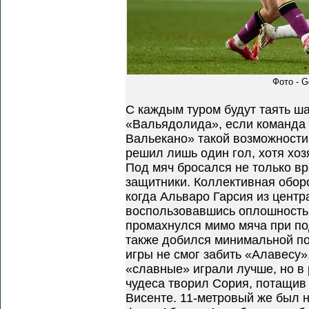
Фото - G
С каждым туром будут таять ш
«Вальядолида», если команда н
Вальекано» такой возможности
решил лишь один гол, хотя хоз
Под мяч бросался не только вр
защитники. Коллективная оборо
когда Альваро Гарсия из цент
воспользовавшись оплошность
промахнулся мимо мяча при по
также добился минимальной по
игры не смог забить «Алавесу»,
«славные» играли лучше, но в 
чудеса творил Сория, потащив
Висенте. 11-метровый же был н