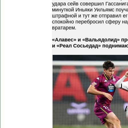
удара сейв совершил Гассаниг
минуткой Иньяки Уильямс поуча
штрафной и тут же отправил ег
спокойно перебросил сферу н
вратарем.
«Алавес» и «Вальядолид» пр
и «Реал Сосьедад» поднима