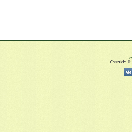
Ф
Copyright ©