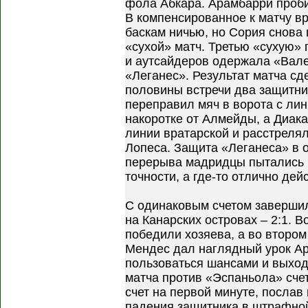
фола Абкара. Арамбарри проби
В компенсированное к матчу вр
баскам ничью, но Сория снова
«сухой» матч. Третью «сухую»
и аутсайдеров одержала «Вал
«Леганес». Результат матча сд
половины встречи два защитни
переправил мяч в ворота с лин
накоротке от Алмейды, а Диака
линии вратарской и расстрелял
Лопеса. Защита «Леганеса» в 
перерыва мадридцы пытались в
точности, а где-то отлично де
С одинаковым счетом завершил
на Канарских островах – 2:1. В
победили хозяева, а во втором
Мендес дал наглядный урок Ар
пользоваться шансами и выходи
матча против «Эспаньола» сче
счет на первой минуте, послав 
падения защитника в штрафной