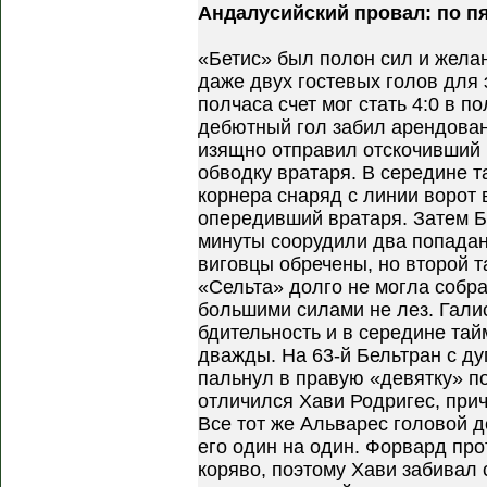
Андалусийский провал: по пя
«Бетис» был полон сил и желан
даже двух гостевых голов для 
полчаса счет мог стать 4:0 в п
дебютный гол забил арендова
изящно отправил отскочивший 
обводку вратаря. В середине т
корнера снаряд с линии ворот 
опередивший вратаря. Затем Б
минуты соорудили два попадани
виговцы обречены, но второй т
«Сельта» долго не могла собра
большими силами не лез. Гали
бдительность и в середине тай
дважды. На 63-й Бельтран с д
пальнул в правую «девятку» по
отличился Хави Родригес, при
Все тот же Альварес головой 
его один на один. Форвард про
коряво, поэтому Хави забивал 