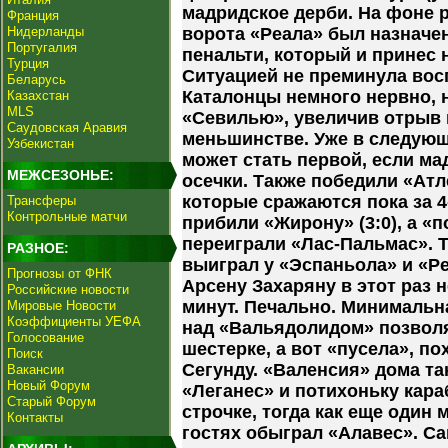
мадридское дерби. На фоне р
Франция
Нидерланды
ворота «Реала» был назначе
Португалия
пенальти, который и принес
Турция
Ситуацией не преминула вос
Беларусь
Каталонцы немного нервно, н
Казахстан
MLS
«Севилью», увеличив отрыв 
Саудовская Аравия
меньшинстве. Уже в следующ
Узбекистан
может стать первой, если м
МЕЖСЕЗОНЬЕ:
осечки. Также победили «Атл
которые сражаются пока за 4
Трансферы
Контрольные матчи
прибили «Жирону» (3:0), а «
переиграли «Лас-Пальмас». Т
РАЗНОЕ:
выиграл у «Эспаньола» и «Ре
Прогнозы от ФНК
Арсену Захаряну в этот раз 
Российские новости
минут. Печально. Минимальн
Мировые Новости
Коэффициенты УЕФА
над «Вальядолидом» позволя
Голосование
шестерке, а вот «пусела», по
Поиск
Сегунду. «Валенсия» дома т
Вакансии
Новый Форум
«Леганес» и потихоньку караб
Старый Форум
строчке, тогда как еще один 
Контакты
гостях обыграл «Алавес». С