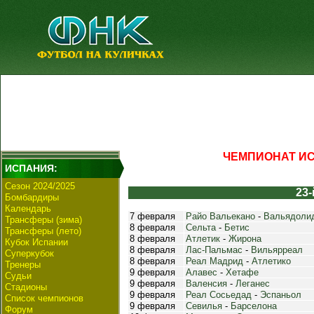
ЧЕМПИОНАТ ИСП
ИСПАНИЯ:
Сезон 2024/2025
23-
Бомбардиры
Календарь
7 февраля
Райо Вальекано
-
Вальядоли
Трансферы (зима)
8 февраля
Сельта
-
Бетис
Трансферы (лето)
8 февраля
Атлетик
-
Жирона
Кубок Испании
8 февраля
Лас-Пальмас
-
Вильярреал
Суперкубок
8 февраля
Реал Мадрид
-
Атлетико
Тренеры
9 февраля
Алавес
-
Хетафе
Судьи
9 февраля
Валенсия
-
Леганес
Стадионы
9 февраля
Реал Сосьедад
-
Эспаньол
Список чемпионов
9 февраля
Севилья
-
Барселона
Форум