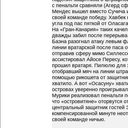
с пенальти сравняли (Агерд сф
Мендес вышел вместо Сучича и
своей команде победу. Хавбек 
угла под пас пяткой от Оласаг
На «Гран-Канария» таких каче
дважды забил после перерыва 
Баэна разогнал атаку левым ф
линии вратарской после паса о
отправив сферу мимо Силлессе
ассистировал Айосе Пересу, к
прошил вратаря. Пилюлю для х
отобравший мяч на линии штра
помощью рикошета от защитник
хватило. А вот «Осасуну» хва
островах уверенно проигрывали
Мурики реализовал пенальти п
что «островитяне» оторвутся о
центральный защитник гостей 
компенсированной минуте неот
своей команде ничью.