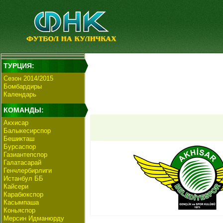
ТУРЦИЯ:
Сезон 2014/2015
Бомбардиры
Календарь
КОМАНДЫ:
Акхисар
Балыкесирспор
Бешикташ
Бурсаспор
Газиантепспор
Галатасарай
Генчлербирлиги
Истанбул ББ
Кайсери
Карабюкспор
Касымпаша
Коньяспор
Мерсин Идманюрду