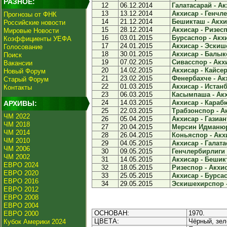
РАЗНОЕ:
12
06.12.2014
Галатасарай - Ак
13
13.12.2014
Акхисар - Генчле
Прогнозы от ФНК
14
21.12.2014
Бешикташ - Акхис
Российские новости
15
28.12.2014
Акхисар - Ризесп
Мировые Новости
16
03.01.2015
Бурсаспор - Акхи
Коэффициенты УЕФА
17
24.01.2015
Акхисар - Эскиш
Голосование
18
30.01.2015
Акхисар - Балык
Поиск
19
07.02.2015
Сивасспор - Акхи
Вакансии
20
14.02.2015
Акхисар - Кайсер
Новый Форум
21
23.02.2015
Фенербахче - Акх
Старый Форум
22
01.03.2015
Акхисар - Истанб
Контакты
23
06.03.2015
Касымпаша - Акх
24
14.03.2015
Акхисар - Карабю
АРХИВЫ:
25
22.03.2015
Трабзонспор - Ак
ЧМ 2022
26
05.04.2015
Акхисар - Газиан
ЧМ 2018
27
20.04.2015
Мерсин Идманюрд
ЧМ 2014
28
26.04.2015
Коньяспор - Акхи
ЧМ 2010
29
04.05.2015
Акхисар - Галата
ЧМ 2006
30
09.05.2015
Генчлербирлиги -
ЧМ 2002
31
14.05.2015
Акхисар - Бешикт
ЕВРО 2024
32
18.05.2015
Ризеспор - Акхис
ЕВРО 2020
33
25.05.2015
Акхисар - Бурсас
ЕВРО 2016
34
29.05.2015
Эскишехирспор -
ЕВРО 2012
ЕВРО 2008
ЕВРО 2004
ОСНОВАН:
1970.
ЕВРО 2000
ЦВЕТА:
Чёрный, зел
Кубок Америки 2024