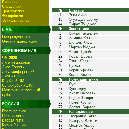
Ризеспор
Сивасспор
№
Вратари
Трабзонспор
1
Зеки Айваз
Фенербахче
18
Огуз Даглароглу
Эскишехирспор
44
Эмрах Тунджел
№
Защитники
LIVE:
2
Орхан Тасделен
Live-результаты
4
Исмаил Конюк
Онлайн трансляции
5
Билаль Киса
6
Мертер Йюдже
СОРЕВНОВАНИЯ:
20
Ахмет Джебе
22
Гюрал Вурал
ЧМ 2026
24
Толга Юнлю
Лига чемпионов
40
Дуглао
Лига Европы
51
Корай Арслан
Лига конференций
89
Кадир Келеш
Лига наций
№
Полузащитники
Клубный ЧМ
23
Луан
Суперкубок УЕФА
27
Куштодиу
Межконтинентальный
39
Йигит Гёкоглан
кубок
45
Дидье Зокора
58
Пекин Коснек
РОССИЯ:
77
Сертан Вардар
Премьер-лига
№
Нападающие
Первая лига
11
Теофанис Гекас
Вторая лига
14
Рикарду Важ Те
Кубок России
17
Мехмет Акьюз