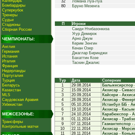
Календарь
32
Ломана Луа-Луа
Бомбардиры
80
Бруно Мезенга
Суперкубок
Тренеры
Судьи
П
Игроки
Стадионы
Саиди Нтибазонкиза
Сборная России
Угур Демирок
Арно Джум
ЧЕМПИОНАТЫ:
Керим Зенгин
Англия
Кенан Озер
Германия
Джаглар Биринджи
Испания
Бахаттин Козе
Италия
Таскин Джалис
Франция
Нидерланды
Португалия
Турция
Тур
Дата
Соперник
Беларусь
1
29.08.2014
Балыкесирспор -
Казахстан
2
15.09.2014
Акхисар - Сивасс
MLS
3
20.09.2014
Кайсери - Акхиса
Саудовская Аравия
4
28.09.2014
Акхисар - Фенерб
Узбекистан
5
05.10.2014
Истанбул ББ - Ак
6
19.10.2014
Акхисар - Касым
МЕЖСЕЗОНЬЕ:
7
24.10.2014
Карабюкспор - Ак
8
01.11.2014
Акхисар - Трабзо
Трансферы
9
07.11.2014
Газиантепспор - 
Контрольные матчи
10
22.11.2014
Акхисар - Мерси
11
28.11.2014
Акхисар - Коньяс