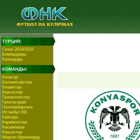
ТУРЦИЯ:
Сезон 2014/2015
Бомбардиры
Календарь
КОМАНДЫ:
Акхисар
Балыкесирспор
Бешикташ
Бурсаспор
Газиантепспор
Галатасарай
Генчлербирлиги
Истанбул ББ
Кайсери
Карабюкспор
Касымпаша
Коньяспор
Мерсин Идманюрду