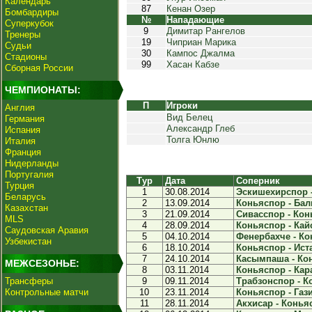
Календарь
87
Кенан Озер
Бомбардиры
№
Нападающие
Суперкубок
9
Димитар Рангелов
Тренеры
19
Чиприан Марика
Судьи
30
Кампос Джалма
Стадионы
99
Хасан Кабзе
Сборная России
ЧЕМПИОНАТЫ:
П
Игроки
Англия
Вид Белец
Германия
Александр Глеб
Испания
Толга Юнлю
Италия
Франция
Нидерланды
Португалия
Тур
Дата
Соперник
Турция
1
30.08.2014
Эскишехирспор -
Беларусь
2
13.09.2014
Коньяспор - Бал
Казахстан
3
21.09.2014
Сивасспор - Конь
MLS
4
28.09.2014
Коньяспор - Кайс
Саудовская Аравия
5
04.10.2014
Фенербахче - Ко
Узбекистан
6
18.10.2014
Коньяспор - Иста
7
24.10.2014
Касымпаша - Кон
МЕЖСЕЗОНЬЕ:
8
03.11.2014
Коньяспор - Кар
Трансферы
9
09.11.2014
Трабзонспор - Ко
Контрольные матчи
10
23.11.2014
Коньяспор - Гази
11
28.11.2014
Акхисар - Коньяс