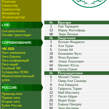
Ризеспор
Сивасспор
Трабзонспор
Фенербахче
Эскишехирспор
№
Вратари
LIVE:
1
Кая Таракджи
13
Мариу Фелгейраш
Live-результаты
98
Эмре Йилмаз
Онлайн трансляции
№
Защитники
2
Волкан Финдикли
СОРЕВНОВАНИЯ:
4
Али Туран
ЧМ 2026
5
Селим Ай
Лига чемпионов
18
Бенжамин Фухс
Лига Европы
26
Ягош Вукович
Лига конференций
44
Элвис Кокалович
Лига наций
54
Мехмет Юслу
Клубный ЧМ
88
Озгюр Озкая
Суперкубок УЕФА
№
Полузащитники
Межконтинентальный
6
Мехмет Гювен
кубок
7
Омер Али Сахинер
8
Али Камдали
РОССИЯ:
11
Габриэль Торже
12
Май Махлангу
Премьер-лига
17
Ресеп Айдин
Первая лига
20
Ведат Бора
Вторая лига
52
Барыш Орюджу
Кубок России
80
Унур Инсеман