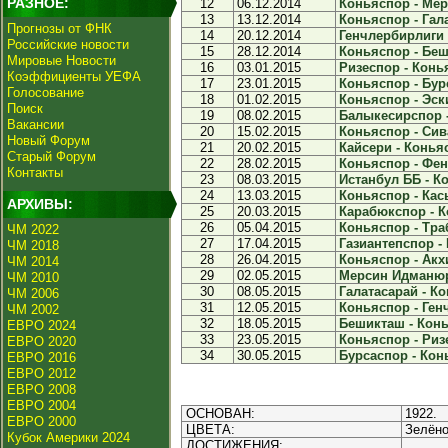
РАЗНОЕ:
12
06.12.2014
Коньяспор - Мер
13
13.12.2014
Коньяспор - Гала
Прогнозы от ФНК
14
20.12.2014
Генчлербирлиги -
Российские новости
15
28.12.2014
Коньяспор - Беш
Мировые Новости
16
03.01.2015
Ризеспор - Конья
Коэффициенты УЕФА
17
23.01.2015
Коньяспор - Бурс
Голосование
18
01.02.2015
Коньяспор - Эск
Поиск
19
08.02.2015
Балыкесирспор -
Вакансии
20
15.02.2015
Коньяспор - Сива
Новый Форум
21
20.02.2015
Кайсери - Коньяс
Старый Форум
22
28.02.2015
Коньяспор - Фен
Контакты
23
08.03.2015
Истанбул ББ - Ко
24
13.03.2015
Коньяспор - Кас
АРХИВЫ:
25
20.03.2015
Карабюкспор - К
26
05.04.2015
Коньяспор - Траб
ЧМ 2022
27
17.04.2015
Газиантепспор - 
ЧМ 2018
28
26.04.2015
Коньяспор - Акхи
ЧМ 2014
29
02.05.2015
Мерсин Идманюрд
ЧМ 2010
30
08.05.2015
Галатасарай - Ко
ЧМ 2006
31
12.05.2015
Коньяспор - Генч
ЧМ 2002
32
18.05.2015
Бешикташ - Конь
ЕВРО 2024
33
23.05.2015
Коньяспор - Ризе
ЕВРО 2020
34
30.05.2015
Бурсаспор - Конь
ЕВРО 2016
ЕВРО 2012
ЕВРО 2008
ЕВРО 2004
ОСНОВАН:
1922.
ЕВРО 2000
ЦВЕТА:
Зелёно
Кубок Америки 2024
ДОСТИЖЕНИЯ: