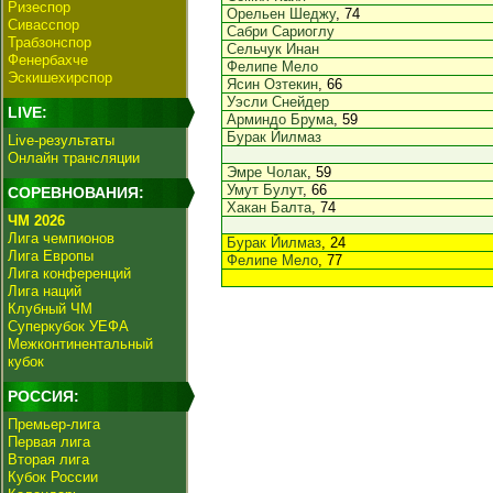
Ризеспор
Орельен Шеджу
, 74
Сивасспор
Сабри Сариоглу
Трабзонспор
Сельчук Инан
Фенербахче
Фелипе Мело
Эскишехирспор
Ясин Озтекин
, 66
Уэсли Снейдер
LIVE:
Арминдо Брума
, 59
Бурак Йилмаз
Live-результаты
Онлайн трансляции
Эмре Чолак
, 59
Умут Булут
, 66
СОРЕВНОВАНИЯ:
Хакан Балта
, 74
ЧМ 2026
Лига чемпионов
Бурак Йилмаз
, 24
Лига Европы
Фелипе Мело
, 77
Лига конференций
Лига наций
Клубный ЧМ
Суперкубок УЕФА
Межконтинентальный
кубок
РОССИЯ:
Премьер-лига
Первая лига
Вторая лига
Кубок России