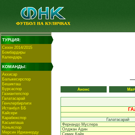
ТУРЦИЯ:
Сезон 2014/2015
Бомбардиры
Календарь
КОМАНДЫ:
Акхисар
Балыкесирспор
Бешикташ
Бурсаспор
Анонс
Мат
Газиантепспор
Галатасарай
Генчлербирлиги
Истанбул ББ
ГА
Кайсери
Карабюкспор
Галатасарай
Касымпаша
Фернандо Муслера
Коньяспор
Олджан Адин
Мерсин Идманюрду
Семих Кайя