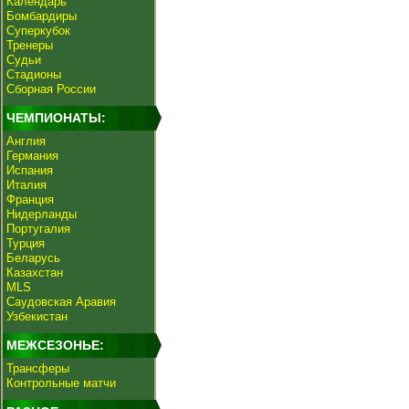
Календарь
Бомбардиры
Суперкубок
Тренеры
Судьи
Стадионы
Сборная России
ЧЕМПИОНАТЫ:
Англия
Германия
Испания
Италия
Франция
Нидерланды
Португалия
Турция
Беларусь
Казахстан
MLS
Саудовская Аравия
Узбекистан
МЕЖСЕЗОНЬЕ:
Трансферы
Контрольные матчи