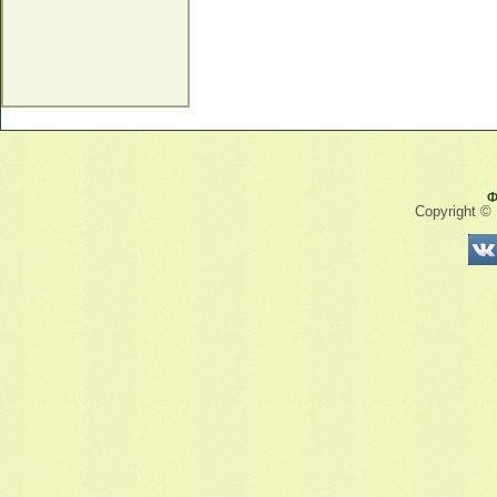
Ф
Copyright ©