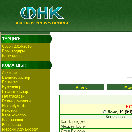
ТУРЦИЯ:
Сезон 2014/2015
Бомбардиры
Календарь
КОМАНДЫ:
Акхисар
Балыкесирспор
Бешикташ
Бурсаспор
Анонс
Мат
Газиантепспор
Галатасарай
Генчлербирлиги
Истанбул ББ
КО
Кайсери
Донк
, 19 (0:1
Карабюкспор
Коньяспор
Касымпаша
Кая Таракджи
Коньяспор
Мехмет Юслу
Мерсин Идманюрду
Ягош Вукович