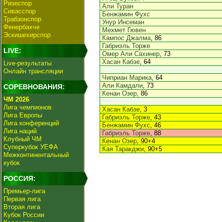
Ризеспор
Али Туран
Сивасспор
Бенжамин Фухс
Трабзонспор
Унур Инсеман
Фенербахче
Мехмет Гювен
Эскишехирспор
Кампос Джалма
, 86
Габриэль Торже
LIVE:
Омер Али Сахинер
, 73
Хасан Кабзе
, 64
Live-результаты
Онлайн трансляции
Чиприан Марика
, 64
Али Камдали
, 73
СОРЕВНОВАНИЯ:
Кенан Озер
, 86
ЧМ 2026
Лига чемпионов
Хасан Кабзе
, 3
Лига Европы
Габриэль Торже
, 43
Лига конференций
Бенжамин Фухс
, 46
Лига наций
Габриэль Торже
, 88
Клубный ЧМ
Кенан Озер
, 90+4
Суперкубок УЕФА
Кая Таракджи
, 90+5
Межконтинентальный
кубок
РОССИЯ:
Премьер-лига
Первая лига
Вторая лига
Кубок России