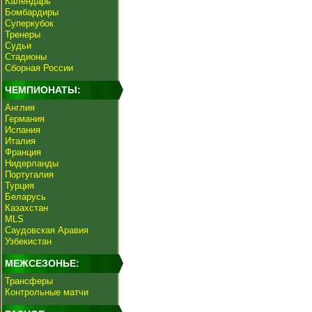
Календарь
Бомбардиры
Суперкубок
Тренеры
Судьи
Стадионы
Сборная России
ЧЕМПИОНАТЫ:
Англия
Германия
Испания
Италия
Франция
Нидерланды
Португалия
Турция
Беларусь
Казахстан
MLS
Саудовская Аравия
Узбекистан
МЕЖСЕЗОНЬЕ:
Трансферы
Контрольные матчи