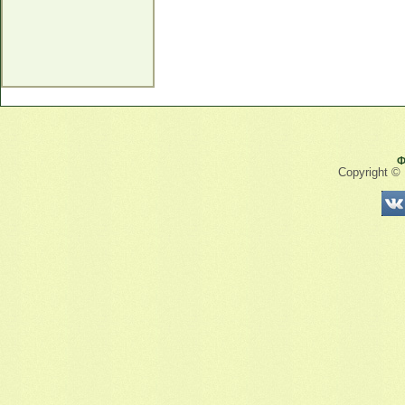
Ф
Copyright ©