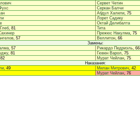
алович
Сервет Четин
Фухс
Серкан Балчи
ман
Абдул Халили
, 75
ли
Лорет Садику
е
Октай Делибалта
Глеб
, 81
Тита
Сахинер
Прежюс Накулма
, 75
ангелов
, 57
Веллитон
, 66
Замены:
алма
, 57
Рикардо Педриэль
, 66
юджу
, 81
Гювен Варол
, 75
 82
Мурат Чейлан
, 75
Наказания:
ли
, 49
Милан Митрович
, 42
Мурат Чейлан
, 76