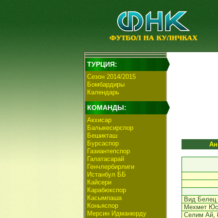
ТУРЦИЯ:
Сезон 2014/2015
Бомбардиры
Календарь
КОМАНДЫ:
Акхисар
Балыкесирспор
Бешикташ
Бурсаспор
Ан
Газиантепспор
Галатасарай
Генчлербирлиги
Истанбул ББ
Кайсери
Карабюкспор
Касымпаша
Вид Белец
Коньяспор
Мехмет Ю
Мерсин Идманюрду
Селим Ай
,