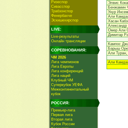
Ризеспор
Элвис Кок
Сивасспор
Бенжамин 
Трабзонспор
Унур Инсе
Фенербахче
Али Камда
Эскишехирспор
Хасан Кабз
Александр 
LIVE:
Омер Али 
Димитар Р
Live-результаты
Онлайн трансляции
Кампос Дж
Барыш Ор
СОРЕВНОВАНИЯ:
Али Туран
,
ЧМ 2026
Лига чемпионов
Али Камда
Лига Европы
Лига конференций
Лига наций
Клубный ЧМ
Суперкубок УЕФА
Межконтинентальный
кубок
РОССИЯ:
Премьер-лига
Первая лига
Вторая лига
Кубок России