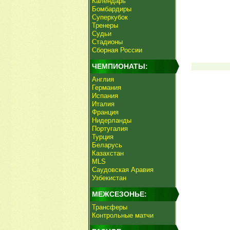
Календарь
Бомбардиры
Суперкубок
Тренеры
Судьи
Стадионы
Сборная России
ЧЕМПИОНАТЫ:
Англия
Германия
Испания
Италия
Франция
Нидерланды
Португалия
Турция
Беларусь
Казахстан
MLS
Саудовская Аравия
Узбекистан
МЕЖСЕЗОНЬЕ:
Трансферы
Контрольные матчи