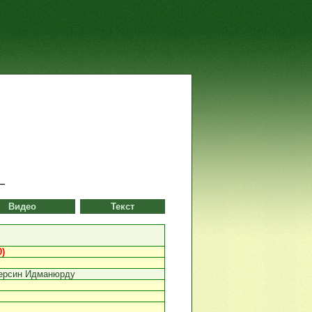
Видео
Текст
)
ерсин Идманюрду