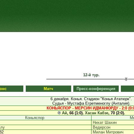
12-й тур.
онс
Матч
Пресс-конференция
6 декабря. Конья. Стадион "Конья Ататюрк".
Судья - Мустафа Егретменоглу (Анталия).
КОНЬЯСПОР - МЕРСИН ИДМАНЮРДУ - 2:0 (0:0
Ай
, 66 (1:0).
Хасан Кабзе
, 70 (2:0).
Коньяспор
М
Нихат Шахин
слу
Ведерсон
 82
Милан Митрович