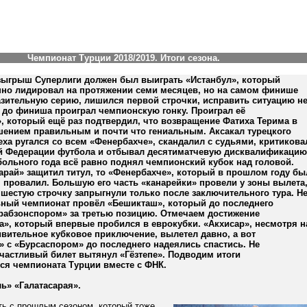
Чемпионат Турции 2018/2019. Итоги сезона.
ыгрыш Суперлиги должен был выиграть «Истанбул», который
нно лидировал на протяжении семи месяцев, но на самом финише
зительную серию, лишился первой строчки, исправить ситуацию н
р до финиша проиграл чемпионскую гонку. Проиграл её
, который ещё раз подтвердил, что возвращение Фатиха Терима в
шением правильным и почти что гениальным. Аксакал турецкого
еха ругался со всем «Фенербахче», скандалил с судьями, критикова
й Федерации футбола и отбывал десятиматчевую дисквалификацию
больного года всё равно поднял чемпионский кубок над головой.
арай» защитил титул, то «Фенербахче», который в прошлом году бы
 провалил. Большую его часть «канарейки» провели у зоны вылета
 шестую строчку запрыгнули только после заключительного тура. Н
ьный чемпионат провёл «Бешикташ», который до последнего
Трабзонспором» за третью позицию. Отмечаем достижение
», который впервые пробился в еврокубки. «Акхисар», несмотря н
вительное кубковое приключение, вылетел давно, а вот
 с «Бурсаспором» до последнего надеялись спастись. Не
частливый билет вытянул «Гёзтепе». Подводим итоги
ся чемпионата Турции вместе с ФНК.
ь» «Галатасарая».
ть с прошлым сезоном, который тоже