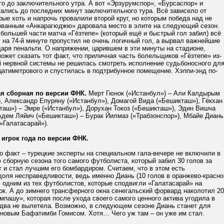
о до заключительного утра. А вот «Эрзурумспор», «Бурсаспор» и
ались до последних минут заключительного тура. Всё зависело от
рые хоть и напрочь провалили второй круг, но которым победа над не
ованным «Анкарагюджю» даровала место в элите на следующий сезон.
большей части матча «Гёзтепе» (который ещё и быстрый гол забил) всё
 на 74-й минуте пропустил не очень логичный гол, а вырвал важнейшие
даря пенальти. О напряжении, царившем в эти минуты на стадионе,
ожет сказать тот факт, что приличная часть болельщиков «Гёзтепе» из-
й нервной системы не решилась смотреть исполнение судьбоносного дл
атиметрового и спустилась в подтрибунное помещение. Хэппи-энд по-
я сборная по версии ФНК.
Мерт Гюнок («Истанбул») – Али Калдырым
, Александр Епуряну («Истанбул»), Домагой Вида («Бешикташ»), Гёкхан
таш») – Эмре («Истанбул»), Дорухан Токоз («Бешикташ»), Эдин Вишча
Адем Ляйич («Бешикташ») – Бурак Йилмаз («Трабзонспор»), Мбайе Диань
«Галатасарай»).
 игрок года по версии ФНК.
о факт – турецкие эксперты на специальном гала-вечере не включили в
сборную сезона того самого футболиста, который забил 30 голов за
 и стал лучшим его бомбардиром. Считаем, что в этом есть
оля несправедливости, ведь именно Диань (10 голов в оранжево-красно
 одним из тех футболистов, которые сподвигли «Галатасарай» на
к. А до зимнего трансферного окна сенегальский форвард наколотил 20
мпашу», которая после ухода своего самого ценного актива угодила в
едва не вылетела. Возможно, в следующем сезоне Диань станет для
 новым Бафатимби Гомисом. Хотя… Чего уж там – он уже им стал.