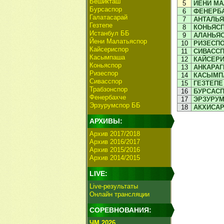
Бешикташ
5
ЙЕНИ М
Бурсаспор
6
ФЕНЕРБ
Галатасарай
7
АНТАЛЬ
Гезтепе
8
КОНЬЯС
Истанбул ББ
9
АЛАНЬЯ
Йени Малатьяспор
10
РИЗЕСП
Кайсериспор
11
СИВАСС
Касымпаша
12
КАЙСЕР
Коньяспор
13
АНКАРА
Ризеспор
14
КАСЫМП
Сивасспор
15
ГЕЗТЕПЕ
Трабзонспор
16
БУРСАС
Фенербахче
17
ЭРЗУРУМ
Эрзурумспор ББ
18
АКХИСА
АРХИВЫ:
Архив 2017/2018
Архив 2016/2017
Архив 2015/2016
Архив 2014/2015
LIVE:
Live-результаты
Онлайн трансляции
СОРЕВНОВАНИЯ:
ЧМ 2026