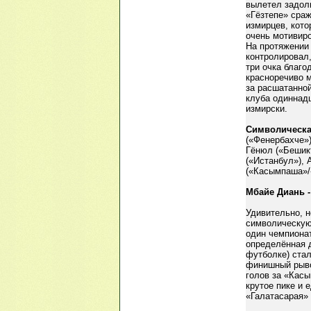
вылетел задолг
«Гёзтепе» сраж
измирцев, кото
очень мотивир
На протяжении 
контролировал,
три очка благо
красноречиво м
за расшатанно
клуба одиннадц
измирски.
Символическа
(«Фенербахче»)
Гёнюл («Бешик
(«Истанбул»), 
(«Касымпаша»/
Мбайе Диань -
Удивительно, н
символическую 
один чемпионат
определённая д
футболке) стал
финишный рыво
голов за «Касы
крутое пике и 
«Галатасарая»