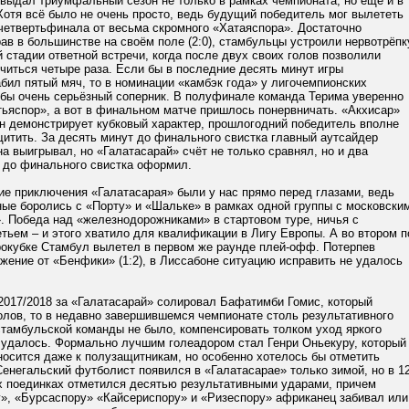
выдал триумфальный сезон не только в рамках чемпионата, но ещё и в
Хотя всё было не очень просто, ведь будущий победитель мог вылететь
четвертьфинала от весьма скромного «Хатаяспора». Достаточно
ав в большинстве на своём поле (2:0), стамбульцы устроили нервотрёпк
стадии ответной встречи, когда после двух своих голов позволили
читься четыре раза. Если бы в последние десять минут игры
бил пятый мяч, то в номинации «камбэк года» у лигочемпионских
 бы очень серьёзный соперник. В полуфинале команда Терима уверенно
ьяспор», а вот в финальном матче пришлось понервничать. «Акхисар»
он демонстрирует кубковый характер, прошлогодний победитель вполне
итить. За десять минут до финального свистка главный аутсайдер
на выигрывал, но «Галатасарай» счёт не только сравнял, но и два
 до финального свистка оформил.
ие приключения «Галатасарая» были у нас прямо перед глазами, ведь
ные боролись с «Порту» и «Шальке» в рамках одной группы с московски
. Победа над «железнодорожниками» в стартовом туре, ничья с
тьем – и этого хватило для квалификации в Лигу Европы. А во втором п
рокубке Стамбул вылетел в первом же раунде плей-офф. Потерпев
ение от «Бенфики» (1:2), в Лиссабоне ситуацию исправить не удалось
2017/2018 за «Галатасарай» солировал Бафатимби Гомис, который
олов, то в недавно завершившемся чемпионате столь результативного
стамбульской команды не было, компенсировать толком уход яркого
 удалось. Формально лучшим голеадором стал Генри Оньекуру, который
осится даже к полузащитникам, но особенно хотелось бы отметить
енегальский футболист появился в «Галатасарае» только зимой, но в 12
х поединках отметился десятью результативными ударами, причем
», «Бурсаспору» «Кайсериспору» и «Ризеспору» африканец забивал или