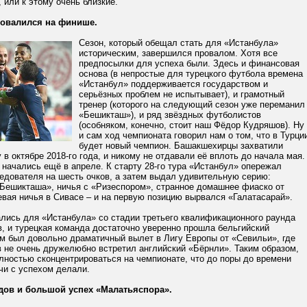
 или к этому очень близкие.
ровалился на финише.
Сезон, который обещал стать для «Истанбула»
историческим, завершился провалом. Хотя все
предпосылки для успеха были. Здесь и финансовая
основа (в непростые для турецкого футбола времена
«Истанбул» поддерживается государством и
серьёзных проблем не испытывает), и грамотный
тренер (которого на следующий сезон уже переманил
«Бешикташ»), и ряд звёздных футболистов
(особняком, конечно, стоит наш Фёдор Кудряшов). Ну
и сам ход чемпионата говорил нам о том, что в Турци
будет новый чемпион. Башакшехирцы захватили
 в октябре 2018-го года, и никому не отдавали её вплоть до начала мая.
начались ещё в апреле. К старту 28-го тура «Истанбул» опережал
едователя на шесть очков, а затем выдал удивительную серию:
«Бешикташа», ничья с «Ризеспором», странное домашнее фиаско от
евая ничья в Сивасе – и на первую позицию вырвался «Галатасарай».
ались для «Истанбула» со стадии третьего квалификационного раунда
, и турецкая команда достаточно уверенно прошла бельгийский
ем был довольно драматичный вылет в Лигу Европы от «Севильи», где
 не очень дружелюбно встретил английский «Бёрнли». Таким образом,
лностью сконцентрироваться на чемпионате, что до поры до времени
чи с успехом делали.
дов и большой успех «Малатьяспора».