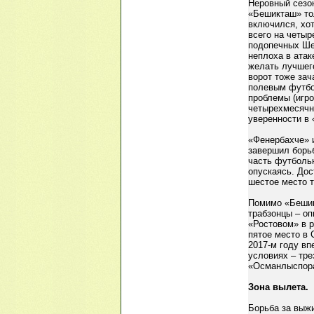
Неровный сезо
«Бешикташ» то
включился, хот
всего на четыр
подопечных Ше
неплоха в атак
желать лучшег
ворот тоже за
полевым футбо
проблемы (игро
четырехмесячн
уверенности в
«Фенербахче» 
завершил борь
часть футбольн
опускаясь. Дос
шестое место т
Помимо «Бешик
трабзонцы – о
«Ростовом» в р
пятое место в 
2017-м году вп
условиях – тре
«Османлыспора
Зона вылета.
Борьба за выж