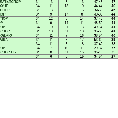
АЛАТЬЯСПОР
34
13
8
13
47-46
47
АХЧЕ
34
11
13
10
44-44
46
ЯСПОР
34
13
6
15
39-55
45
ПОР
34
9
17
8
40-38
44
СПОР
34
12
8
14
37-43
44
ОР
34
9
14
11
48-50
41
ПОР
34
10
11
13
49-54
41
ИСПОР
34
10
11
13
35-50
41
ГЮДЖЮ
34
11
7
16
38-54
40
АША
34
11
6
17
53-62
39
34
11
5
18
37-42
38
ПОР
34
7
16
11
29-37
37
СПОР ББ
34
8
11
15
36-43
35
Р
34
6
9
19
34-54
27