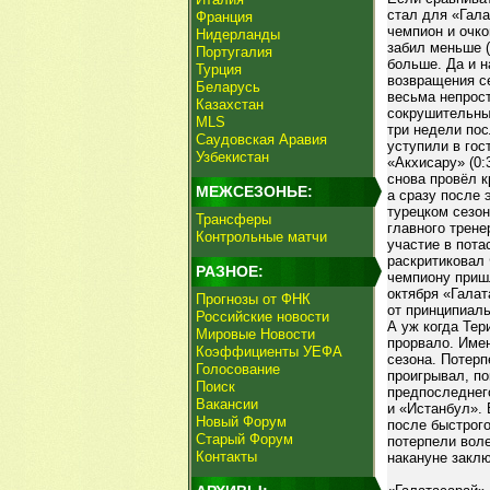
стал для «Гала
Франция
чемпион и очко
Нидерланды
забил меньше (
Португалия
больше. Да и 
Турция
возвращения с
Беларусь
весьма непрос
Казахстан
сокрушительным
MLS
три недели пос
Саудовская Аравия
уступили в гос
Узбекистан
«Акхисару» (0:
снова провёл к
МЕЖСЕЗОНЬЕ:
а сразу после 
турецком сезон
Трансферы
главного трене
Контрольные матчи
участие в пота
раскритиковал
РАЗНОЕ:
чемпиону пришл
октября «Гала
Прогнозы от ФНК
от принципиаль
Российские новости
А уж когда Тер
Мировые Новости
прорвало. Имен
Коэффициенты УЕФА
сезона. Потерп
Голосование
проигрывал, по
Поиск
предпоследнего
Вакансии
и «Истанбул».
Новый Форум
после быстрого
Старый Форум
потерпели воле
Контакты
накануне заклю