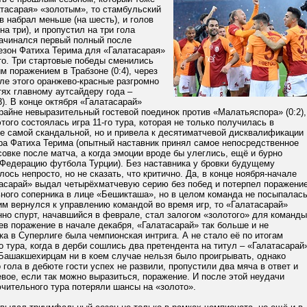
тасарая» «золотым», то стамбульский
в набрал меньше (на шесть), и голов
на три), и пропустил на три гола
начинался первый полный после
езон Фатиха Терима для «Галатасарая»
то. Три стартовые победы сменились
 поражением в Трабзоне (0:4), через
ле этого оранжево-красные разгромно
тях главному аутсайдеру года –
3). В конце октября «Галатасарай»
райне невыразительный гостевой поединок против «Малатьяспора» (0:2),
этого состоялась игра 11-го тура, которая не только получилась в
е самой скандальной, но и привела к десятиматчевой дисквалификации
ра Фатиха Терима (опытный наставник принял самое непосредственное
совке после матча, а когда эмоции вроде бы улеглись, ещё и бурно
 Федерацию футбола Турции). Без наставника у бровки будущему
ось непросто, но не сказать, что критично. Да, в конце ноября-начале
тасарай» выдал четырёхматчевую серию без побед и потерпел поражени
ного соперника в лице «Бешикташа», но в целом команда не посыпалась
им вернулся к управлению командой во время игр, то «Галатасарай»
но спурт, начавшийся в феврале, стал залогом «золотого» для команды
ев поражение в начале декабря, «Галатасарай» так больше и не
ка в Суперлиге была чемпионская интрига. А не стало её по итогам
 тура, когда в дерби сошлись два претендента на титул – «Галатасарай
 Башакшехирцам ни в коем случае нельзя было проигрывать, однако
 гола в дебюте гости успех не развили, пропустили два мяча в ответ и
вое, если так можно выразиться, поражение. И после этой неудачи
чительного тура потеряли шансы на «золото».