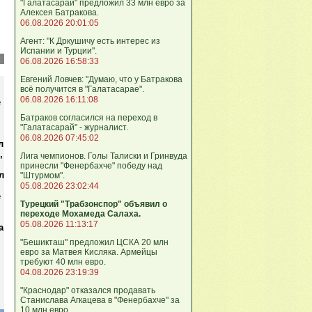
"Галатасарай" предложил 33 млн евро за
Алексея Батракова.
06.08.2026 20:01:05
Агент: "К Дркушичу есть интерес из
Испании и Турции".
06.08.2026 16:58:33
Евгений Ловчев: "Думаю, что у Батракова
всё получится в "Галатасарае".
06.08.2026 16:11:08
е
Батраков согласился на переход в
"Галатасарай" - журналист.
06.08.2026 07:45:02
л
,
Лига чемпионов. Голы Талиски и Гринвуда
принесли "Фенербахче" победу над
л
"Штурмом".
,
05.08.2026 23:02:44
е
Турецкий "Трабзонспор" объявил о
переходе Мохамеда Салаха.
05.08.2026 11:13:17
а
"Бешикташ" предложил ЦСКА 20 млн
евро за Матвея Кисляка. Армейцы
требуют 40 млн евро.
04.08.2026 23:19:39
"Краснодар" отказался продавать
Станислава Агкацева в "Фенербахче" за
10 млн евро.