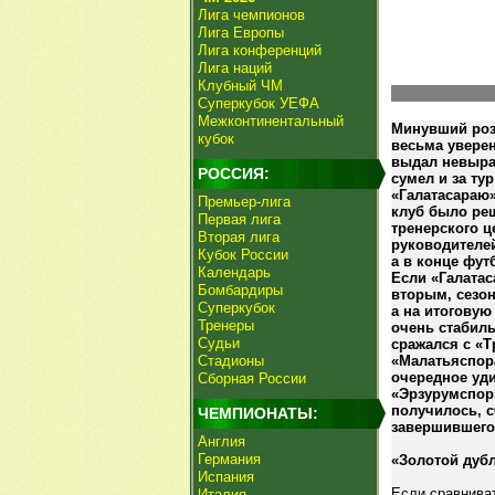
Лига чемпионов
Лига Европы
Лига конференций
Лига наций
Клубный ЧМ
Суперкубок УЕФА
Межконтинентальный
Минувший роз
кубок
весьма увере
выдал невыра
РОССИЯ:
сумел и за ту
«Галатасараю»
Премьер-лига
клуб было ре
Первая лига
тренерского ц
Вторая лига
руководителе
Кубок России
а в конце фут
Календарь
Если «Галатас
Бомбардиры
вторым, сезон
Суперкубок
а на итоговую
Тренеры
очень стабил
Судьи
сражался с «
Стадионы
«Малатьяспора
очередное уди
Сборная России
«Эрзурумспор»
получилось, с
ЧЕМПИОНАТЫ:
завершившего
Англия
Германия
«Золотой дубл
Испания
Если сравнива
Италия