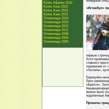
победные голы,
Кубок Африки 2010
Кубок Азии 2023
«Истанбул» п
Кубок Азии 2019
Кубок Азии 2015
Олимпиада 2024
Олимпиада 2020
Олимпиада 2016
Олимпиада 2012
Олимпиада 2008
Олимпиада 2004
Олимпиада 2000
первую строчку
Хотя проблемы 
главного пресл
поражение от 
«Гезтепе», нул
Еврокубки нач
Лиги чемпионов
«Брюгге». Зат
башакшехирцев
можно было по
подопечные Ав
Провалы гран