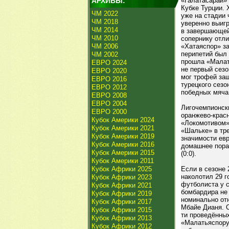
АРХИВЫ:
«Галатасарай» 
Кубке Турции. 
ЧМ 2022
уже на стадии 
ЧМ 2018
уверенно выигр
ЧМ 2014
в завершающей 
ЧМ 2010
сопернику отли
ЧМ 2006
«Хатаяспор» за
перипетий был
ЧМ 2002
прошла «Малат
ЕВРО 2024
не первый сез
ЕВРО 2020
мог трофей защ
ЕВРО 2016
турецкого сезо
ЕВРО 2012
победных мяча
ЕВРО 2008
ЕВРО 2004
Лигочемпионск
ЕВРО 2000
оранжево-крас
Кубок Америки 2024
«Локомотивом»
Кубок Америки 2021
«Шальке» в тре
Кубок Америки 2019
значимости ев
Кубок Америки 2016
домашнее пораж
Кубок Америки 2015
(0:0).
Кубок Америки 2011
Кубок Африки 2025
Если в сезоне 
наколотил 29 г
Кубок Африки 2023
футболиста у 
Кубок Африки 2021
бомбардира не
Кубок Африки 2019
номинально отн
Кубок Африки 2017
Мбайе Дианя. С
Кубок Африки 2015
ти проведённы
Кубок Африки 2013
«Малатьяспору
Кубок Африки 2012