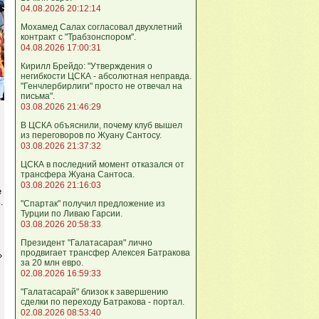
04.08.2026 20:12:14
Мохамед Салах согласовал двухлетний
контракт с "Трабзонспором".
04.08.2026 17:00:31
Кирилл Брейдо: "Утверждения о
негибкости ЦСКА - абсолютная неправда.
"Генчлербирлиги" просто не отвечал на
письма".
03.08.2026 21:46:29
В ЦСКА объяснили, почему клуб вышел
из переговоров по Жуану Сантосу.
03.08.2026 21:37:32
ЦСКА в последний момент отказался от
трансфера Жуана Сантоса.
03.08.2026 21:16:03
е
.
"Спартак" получил предложение из
Турции по Ливаю Гарсии.
03.08.2026 20:58:33
Президент "Галатасарая" лично
продвигает трансфер Алексея Батракова
»
за 20 млн евро.
02.08.2026 16:59:33
"Галатасарай" близок к завершению
сделки по переходу Батракова - портал.
02.08.2026 08:53:40