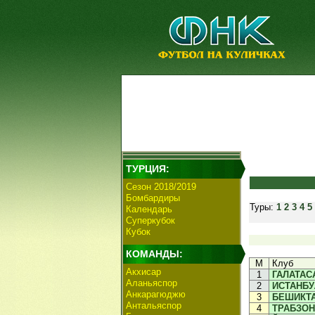
ТУРЦИЯ:
Сезон 2018/2019
Бомбардиры
Туры:
1
2
3
4
5
Календарь
Суперкубок
Кубок
КОМАНДЫ:
М
Клуб
Акхисар
1
ГАЛАТАС
Аланьяспор
2
ИСТАНБУ
Анкарагюджю
3
БЕШИКТ
Антальяспор
4
ТРАБЗО