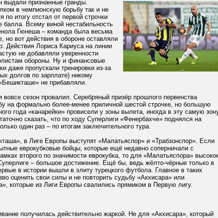
н выдали признанные гранды.
лком в чемпионскую борьбу так и не
я по итогу отстал от первой строчки
е балла. Всему виной нестабильность
нола Гюнеша – команда была весьма
е, но вот действия в обороне оставляли
о. Действия Лориса Кариуса на линии
частую не добавляли уверенности
листам обороны. Ну и финансовые
ки даже пропускали тренировки из-за
ых долгов по зарплате) никому
 «Бешикташе» не прибавляли.
и вовсе сезон провалил. Серебряный призёр прошлого первенства
бу на формально более-менее приличной шестой строчке, но большую
ого года «канарейки» провисели у зоны вылета, иногда в эту самую зон
таточно сказать, что по ходу Суперлиги «Фенербахче» поднялся на
олько один раз – по итогам заключительного тура.
таша», в Лиге Европы выступят «Малатьяспор» и «Трабзонспор». Если
пытные еврокубковые бойцы, которые ещё недавно соперничали с
амках второго по значимости еврокубка, то для «Малатьяспора» высоко
Суперлиге – большое достижение. Ещё бы, ведь жёлто-чёрные только в
ервые в истории вышли в элиту турецкого футбола. Главное в таких
зво оценить свои силы и не повторить судьбу «Акхисара» или
», которые из Лиги Европы свалились прямиком в Первую лигу.
ивание получилась действительно жаркой. Не для «Акхисара», который