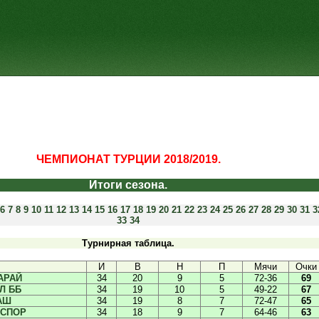
ЧЕМПИОНАТ ТУРЦИИ 2018/2019.
Итоги сезона.
6
7
8
9
10
11
12
13
14
15
16
17
18
19
20
21
22
23
24
25
26
27
28
29
30
31
3
33
34
Турнирная таблица.
И
В
Н
П
Мячи
Очки
АРАЙ
34
20
9
5
72-36
69
Л ББ
34
19
10
5
49-22
67
АШ
34
19
8
7
72-47
65
НСПОР
34
18
9
7
64-46
63