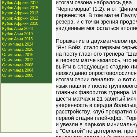
итогам сезона набралось два –
Кубок Африки 2017
Кубок Африки 2015
"Черноморца" (1:2), и от "Динам
Кубок Африки 2013
первенства. В том матче Паул
Кубок Африки 2012
резерв, и с точки зрения прод
Кубок Африки 2010
увиденным мог остаться вполн
Кубок Азии 2023
Кубок Азии 2019
Кубок Азии 2015
Поражение в двухматчевом пр
Олимпиада 2024
"Янг Бойз" стало первым серь
Олимпиада 2020
на посту главного тренера "Ша
Олимпиада 2016
в первом матче казалось, что 
Олимпиада 2012
Олимпиада 2008
выйти в следующую стадию Лиг
Олимпиада 2004
неожиданно опростоволосился
Олимпиада 2000
итогам серии пенальти. А вот 
язык нашли и после групповог
главных фаворитов турнира. И
шести матчах и 21 забитый мяч
уверенность в сердца болельщи
расстройству, клуб прекратил 
первой стадии плей-офф. "Горн
и увезли в Харьков минимальну
с "Сельтой" не дотерпели, про