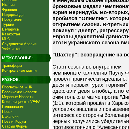
в минувшем сезоне произошл
Италия
бронзовые медали чемпионат
Франция
Юрия Вернидуба. Во-вторых,
Нидерланды
пробился "Олимпик", которы
Португалия
открытием сезона. В-третьих
Турция
Беларусь
покинул "Днепр", регрессир
Казахстан
Европы двухлетней давности
MLS
итоги украинского сезона вм
Саудовская Аравия
Узбекистан
"Шахтёр": возвращение на в
МЕЖСЕЗОНЬЕ:
Трансферы
Старт сезона во внутреннем
Контрольные матчи
чемпионате коллектив Паулу Ф
провёл практически идеально.
РАЗНОЕ:
десяти первых турах "горняки"
Прогнозы от ФНК
одержали девять побед, а пот
Российские новости
очки только в матче против "Д
Мировые Новости
Коэффициенты УЕФА
(1:1), который прошёл в Харько
Голосование
условиях аншлага и повышенн
Поиск
интереса со стороны болельщи
Вакансии
черных получились убедительны
Новый Форум
Старый Форум
противостояния с "Александрие