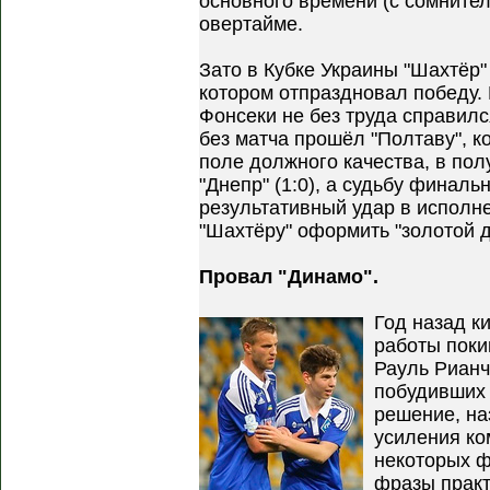
основного времени (с сомнитель
овертайме.
Зато в Кубке Украины "Шахтёр
котором отпраздновал победу.
Фонсеки не без труда справился
без матча прошёл "Полтаву", к
поле должного качества, в по
"Днепр" (1:0), а судьбу финаль
результативный удар в исполн
"Шахтёру" оформить "золотой д
Провал "Динамо".
Год назад к
работы поки
Рауль Рианч
побудивших 
решение, на
усиления ко
некоторых ф
фразы практ