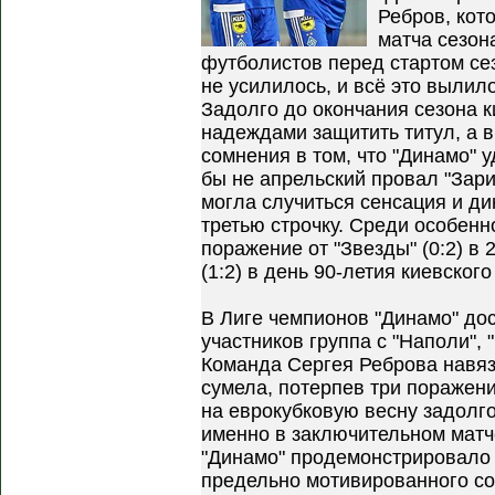
Ребров, кот
матча сезон
футболистов перед стартом се
не усилилось, и всё это вылил
Задолго до окончания сезона 
надеждами защитить титул, а в
сомнения в том, что "Динамо" 
бы не апрельский провал "Зар
могла случиться сенсация и д
третью строчку. Среди особенн
поражение от "Звезды" (0:2) в 
(1:2) в день 90-летия киевского
В Лиге чемпионов "Динамо" дос
участников группа с "Наполи",
Команда Сергея Реброва навяз
сумела, потерпев три поражен
на еврокубковую весну задолго
именно в заключительном матче
"Динамо" продемонстрировало 
предельно мотивированного соп