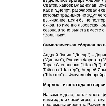
выделялись вратарь Андрей Лу
Сваток, хавбек Владислав Коч
Как и "Днепр", разочаровали с
которых традиционно ждут чего
выживание. Если бы не полтора
очков, то именно львовская ко
сезона в зоне вылета вместе с
"Волынью".
Символическая сборная по в
Андрей Лунин ("Днепр") – Дари
("Динамо"), Рафаэл Форстер ("З
Тарас Степаненко ("Шахтёр"), 
Тайсон ("Шахтёр"), Андрей Ярм
("Шахтёр") – Факундо Феррейра
Марлос - игрок года по верс
На самом деле, не так много ф
вами ждали яркой игры, в теку
продемонстрировать. Разумеет