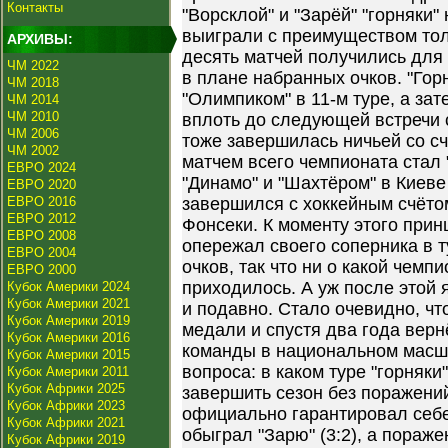
Контакты
"Ворсклой" и "Зарёй" "горняки"
выиграли с преимуществом то
АРХИВЫ:
десять матчей получились для
ЧМ 2022
в плане набранных очков. "Гор
ЧМ 2018
"Олимпиком" в 11-м туре, а за
ЧМ 2014
ЧМ 2010
вплоть до следующей встречи 
ЧМ 2006
тоже завершилась ничьей со с
ЧМ 2002
матчем всего чемпионата стал 
ЕВРО 2024
"Динамо" и "Шахтёром" в Киеве 
ЕВРО 2020
ЕВРО 2016
завершился с хоккейным счёто
ЕВРО 2012
Фонсеки. К моменту этого прин
ЕВРО 2008
опережал своего соперника в т
ЕВРО 2004
очков, так что ни о какой чемп
ЕВРО 2000
приходилось. А уж после этой
Кубок Америки 2024
Кубок Америки 2021
и подавно. Стало очевидно, чт
Кубок Америки 2019
медали и спустя два года вер
Кубок Америки 2016
команды в национальном масшт
Кубок Америки 2015
вопроса: в каком туре "горняки
Кубок Америки 2011
Кубок Африки 2025
завершить сезон без поражени
Кубок Африки 2023
официально гарантировал себе 
Кубок Африки 2021
обыграл "Зарю" (3:2), а пораж
Кубок Африки 2019