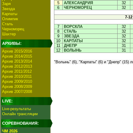
5
АЛЕКСАНДРИЯ
32
Заря
6
ЧЕРНОМОРЕЦ
32
Звезда
Карпаты
7-12
Олимпик
Сталь
7
ВОРСКЛА
32
Черноморец
8
СТАЛЬ
32
Шахтер
9
ЗВЕЗДА
32
10
КАРПАТЫ
32
АРХИВЫ:
11
ДНЕПР
31
12
ВОЛЫНЬ
31
Архив 2015/2016
Архив 2014/2015
Архив 2013/2014
"Волынь" (6), "Карпаты" (6) и "Днепр" (15
Архив 2012/2013
Архив 2011/2012
Архив 2010/2011
Архив 2009/2010
Архив 2008/2009
Архив 2007/2008
LIVE:
Live-результаты
Онлайн трансляции
СОРЕВНОВАНИЯ:
ЧМ 2026