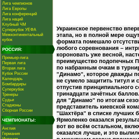
Лига чемпионов
Лига Европы
Лига конференций
Лига наций
Клубный ЧМ
Украинское первенство впер
Суперкубок УЕФА
этапа, но в полной мере ощу
Межконтинентальный
кубок
формата помешало отсутстви
любого соревнования – интр
РОССИЯ:
короновать уже весной, нас
Премьер-лига
преимущество подопечных Пау
Первая лига
по набранным очкам в турни
Вторая лига
Кубок России
"Динамо", которое дважды п
Календарь
не сумело защитить титул и 
Бомбардиры
отпустив принципиального с
Суперкубок
тринадцати зачётных балло
Тренеры
для "Динамо" по итогам сезо
Судьи
Стадионы
представитель киевской ко
Сборная России
"Шахтёра" в списке лучших 
Ярмоленко оказался результ
ЧЕМПИОНАТЫ:
вот во всём остальном, вклю
Англия
оказался лучше, и это вылил
Германия
Испания