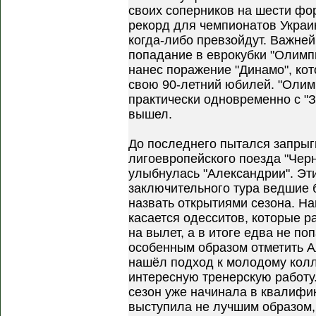
своих соперников на шести фо
рекорд для чемпионатов Украин
когда-либо превзойдут. Важне
попадание в еврокубки "Олимпи
нанес поражение "Динамо", кот
свою 90-летний юбилей. "Олимп
практически одновременно с "З
вышел.
До последнего пытался запрыг
лигоевропейского поезда "Черн
улыбнулась "Александрии". Эт
заключительного тура ведшие б
назвать открытиями сезона. На
касается одесситов, которые р
на вылет, а в итоге едва не по
особенным образом отметить А
нашёл подход к молодому колл
интересную тренерскую работу
сезон уже начинала в квалифи
выступила не лучшим образом,