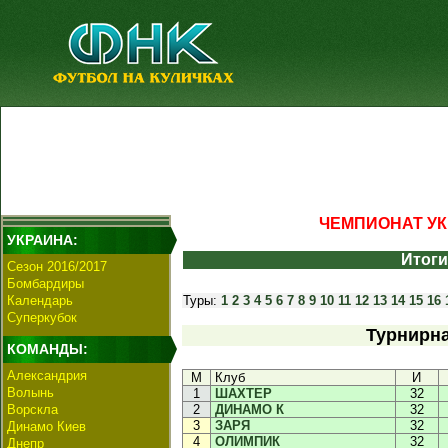
ЧЕМПИОНАТ УКР
УКРАИНА:
Итоги
Сезон 2016/2017
Бомбардиры
Календарь
Туры:
1
2
3
4
5
6
7
8
9
10
11
12
13
14
15
16
Суперкубок
Турнирна
КОМАНДЫ:
Александрия
М
Клуб
И
Волынь
1
ШАХТЕР
32
Ворскла
2
ДИНАМО К
32
3
ЗАРЯ
32
Динамо Киев
4
ОЛИМПИК
32
Днепр