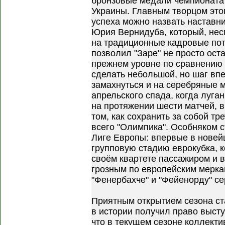
бронзовые медали чемпионата
Украины. Главным творцом это
успеха можно назвать наставн
Юрия Вернидуба, который, нес
на традиционные кадровые пот
позволил "Заре" не просто оста
прежнем уровне по сравнению 
сделать небольшой, но шаг вп
замахнуться и на серебряные 
апрельского спада, когда луга
на протяжении шести матчей, 
том, как сохранить за собой тр
всего "Олимпика". Особняком с
Лиге Европы: впервые в новей
групповую стадию еврокубка, 
своём квартете пассажиром и 
грозным по европейским мерка
"Фенербахче" и "Фейенорду" се
Приятным открытием сезона ст
в истории получил право выступ
что в текущем сезоне коллект