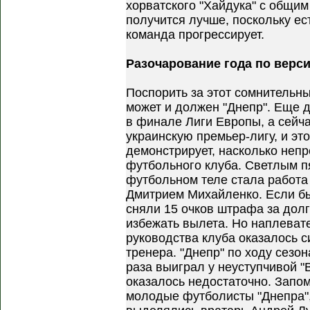
хорватского "Хайдука" с общим 
получится лучше, поскольку ес
команда прогрессирует.
Разочарование года по верс
Поспорить за этот сомнительны
может и должен "Днепр". Еще 
в финале Лиги Европы, а сейч
украинскую премьер-лигу, и эт
демонстрирует, насколько непр
футбольного клуба. Светлым п
футбольном теле стала работа 
Дмитрием Михайленко. Если бы
сняли 15 очков штрафа за долг
избежать вылета. Но наплеват
руководства клуба оказалось 
тренера. "Днепр" по ходу сезо
раза выиграл у неуступчивой "
оказалось недостаточно. Запо
молодые футболисты "Днепра",