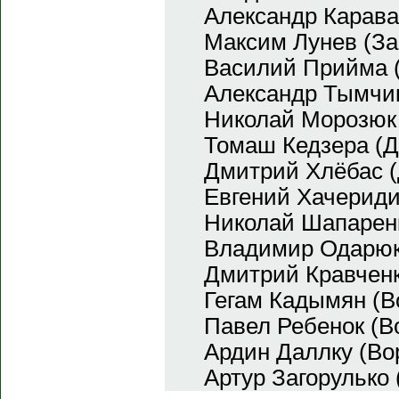
Александр Карава
Максим Лунев (За
Василий Прийма 
Александр Тымчик
Николай Морозюк
Томаш Кедзера (Д
Дмитрий Хлёбас (
Евгений Хачериди
Николай Шапаренк
Владимир Одарюк
Дмитрий Кравченк
Гегам Кадымян (В
Павел Ребенок (В
Ардин Даллку (Во
Артур Загорулько 