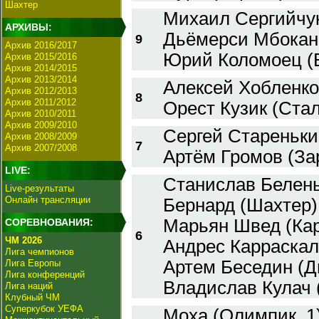
Шахтер
Михаил Сергийчук
АРХИВЫ:
Дьёмерси Мбокан
9
Архив 2016/2017
Юрий Коломоец (
Архив 2015/2016
Архив 2014/2015
Архив 2013/2014
Алексей Хобленко
Архив 2012/2013
8
Архив 2011/2012
Орест Кузик (Стал
Архив 2010/2011
Архив 2009/2010
Сергей Стареньки
Архив 2008/2009
7
Архив 2007/2008
Артём Громов (За
LIVE:
Станислав Белень
Live-результаты
Онлайн трансляции
Бернард (Шахтер)
Марьян Швед (Ка
СОРЕВНОВАНИЯ:
6
ЧМ 2026
Андрес Карраскал
Лига чемпионов
Артем Беседин (Д
Лига Европы
Лига конференций
Владислав Кулач (
Лига наций
Клубный ЧМ
Суперкубок УЕФА
Моха (Олимпик, 1