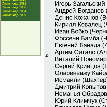
Игорь Загальский 
Олимпиада 2012
Олимпиада 2008
Андрей Богданов 
Олимпиада 2004
Олимпиада 2000
Денис Кожанов (В
Кирилл Ковалец 
Иван Бобко (Черн
Фоссени Бамба (
Евгений Банада (
Артем Ситало (Ал
2
Виталий Пономар
Сергей Кривцов (
Оларенважу Кайо
Исмаили (Шахтер
Дмитрий Копытов
Неманья Обрадов
Юрий Климчук (С