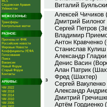
MLS
Виталий Буяльски
Саудовская Аравия
Узбекистан
Алексей Чичиков 
МЕЖСЕЗОНЬЕ:
Дмитрий Билоног 
Трансферы
Контрольные матчи
Сергей Петров (З
РАЗНОЕ:
Владимир Приемо
Прогнозы от ФНК
Антон Кравченко 
Российские новости
Мировые Новости
Станислав Кулиш 
Коэффициенты УЕФА
Александр Гладки
Голосование
Поиск
Денис Васин (Вор
Вакансии
Новый Форум
Алан Патрик (Шах
Старый Форум
Контакты
Фред (Шахтер)
3
АРХИВЫ:
Сергей Вакуленко
ЧМ 2022
Александр Андрие
ЧМ 2018
ЧМ 2014
Дмитрий Гречишки
ЧМ 2010
ЧМ 2006
Артём Гордиенко 
ЧМ 2002