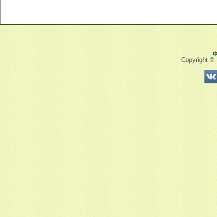
Ф
Copyright ©