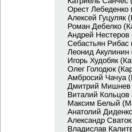
Катриель Санчес 
Орест Лебеденко 
Алексей Гуцуляк 
Роман Дебелко (К
Андрей Нестеров 
Себастьян Рибас 
Леонид Акулинин 
Игорь Худобяк (К
Олег Голодюк (Ка
Амбросий Чачуа (
Дмитрий Мишнев 
Виталий Кольцов 
Максим Белый (М
Анатолий Диденко
Александр Сваток
Владислав Калитв