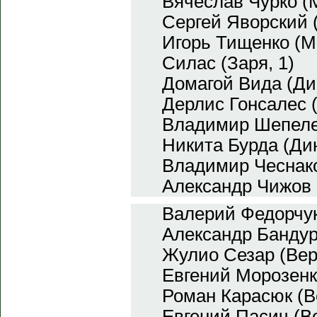
Вячеслав Чурко (
Сергей Яворский 
Игорь Тищенко (М
Силас (Заря, 1)
Домагой Вида (Ди
Дерлис Гонсалес 
Владимир Шепеле
Никита Бурда (Ди
Владимир Чеснако
Александр Чижов 
Валерий Федорчук
Александр Бандур
Жулио Сезар (Вер
Евгений Морозенк
Роман Карасюк (В
Евгений Пасич (В