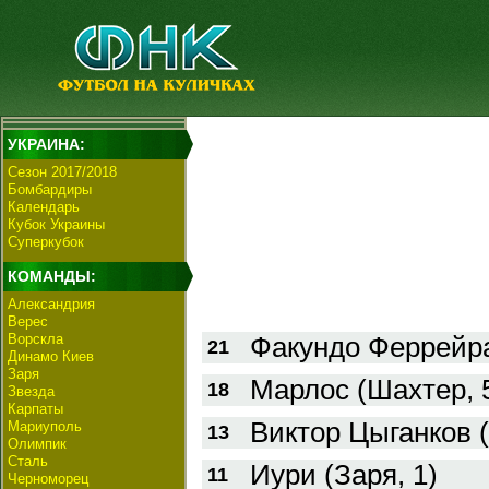
УКРАИНА:
Сезон 2017/2018
Бомбардиры
Календарь
Кубок Украины
Суперкубок
КОМАНДЫ:
Александрия
Верес
Ворскла
Факундо Феррейра
21
Динамо Киев
Заря
Марлос (Шахтер, 
18
Звезда
Карпаты
Виктор Цыганков (
Мариуполь
13
Олимпик
Сталь
Иури (Заря, 1)
11
Черноморец