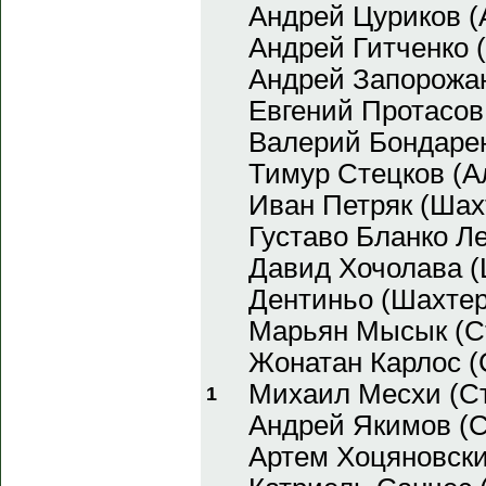
Андрей Цуриков (
Андрей Гитченко 
Андрей Запорожан
Евгений Протасов
Валерий Бондарен
Тимур Стецков (А
Иван Петряк (Шах
Густаво Бланко Л
Давид Хочолава (
Дентиньо (Шахтер
Марьян Мысык (Ст
Жонатан Карлос (
Михаил Месхи (С
1
Андрей Якимов (С
Артем Хоцяновски