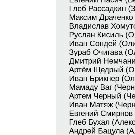
Глеб Рассадкин (
Максим Драченко 
Владислав Хомут
Руслан Кисиль (О
Иван Сондей (Ол
Зураб Очигава (О
Дмитрий Немчани
Артём Щедрый (О
Иван Брикнер (Ол
Мамаду Ваг (Чер
Артем Черный (Ч
Иван Матяж (Чер
Евгений Смирнов
Глеб Бухал (Алек
Андрей Бацула (А