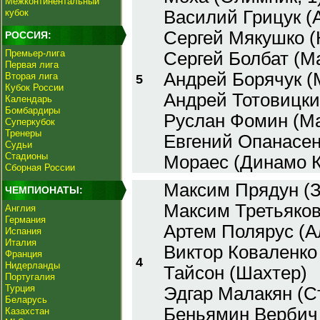
Межконтинентальный
кубок
Василий Грицук (
Сергей Мякушко (
РОССИЯ:
Премьер-лига
Сергей Болбат (М
Первая лига
Андрей Борячук (
Вторая лига
5
Кубок России
Андрей Тотовицки
Календарь
Бомбардиры
Руслан Фомин (М
Суперкубок
Тренеры
Евгений Опанасен
Судьи
Стадионы
Мораес (Динамо К
Сборная России
Максим Прядун (З
ЧЕМПИОНАТЫ:
Максим Третьяков
Англия
Германия
Артем Полярус (А
Испания
Италия
Виктор Коваленко
Франция
4
Нидерланды
Тайсон (Шахтер)
Португалия
Турция
Эдгар Малакян (Ст
Беларусь
Беньямин Вербич
Казахстан