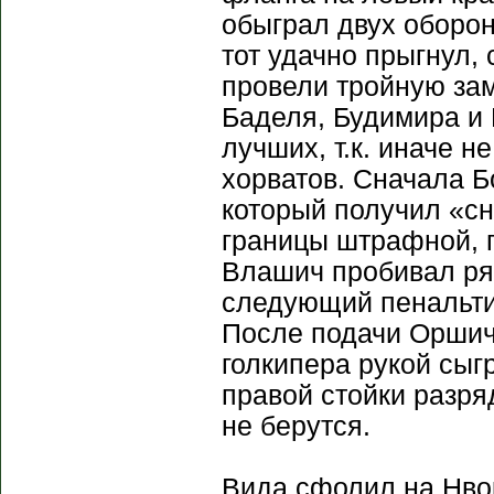
обыграл двух оборон
тот удачно прыгнул, 
провели тройную за
Баделя, Будимира и
лучших, т.к. иначе н
хорватов. Сначала Б
который получил «с
границы штрафной, п
Влашич пробивал ряд
следующий пенальти
После подачи Оршиче
голкипера рукой сыгр
правой стойки разряд
не берутся.
Вида сфолил на Нвок