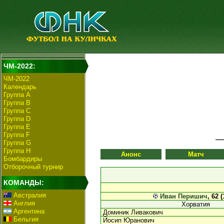
ЧМ-2022:
ЧМ-2022
Календарь
Группа А
Группа B
Группа C
Группа D
Группа E
Группа F
Группа G
Группа H
Анонс
Матч
Бомбардиры
Отборочный турнир
КОМАНДЫ:
Австралия
Иван Перишич
, 62 (
Англия
Хорватия
Аргентина
Доминик Ливакович
Бельгия
Йосип Юранович