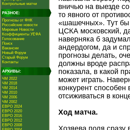
Контрольные матчи
вничью на выезде со
РАЗНОЕ:
то явного от противо
Прогнозы от ФНК
«шашечных». Тут бы
Российские новости
ЦСКА московский, да
Мировые Новости
Коэффициенты УЕФА
наверняка б задумал
Голосование
Поиск
андердогом, да и с
Вакансии
Новый Форум
прогнозы делать, оч
Старый Форум
должны вроде распр
Контакты
показала, в какой п
АРХИВЫ:
может играть. Наверн
ЧМ 2022
ЧМ 2018
конкурент способен 
ЧМ 2014
ЧМ 2010
отсиживаться в конц
ЧМ 2006
ЧМ 2002
ЕВРО 2024
Ход матча.
ЕВРО 2020
ЕВРО 2016
ЕВРО 2012
ЕВРО 2008
Хозяева поля сразу 
ЕВРО 2004