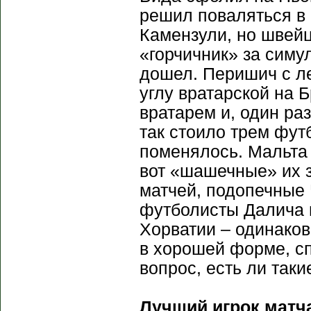
решил поваляться в
Камензули, но швейц
«горчичник» за симу
дошел. Перишич с л
углу вратарской на Б
вратарем и, один раз
так стоило трем фут
поменялось. Мальта
вот «шашечные» их з
матчей, подопечные 
футболисты Далича п
Хорватии – одинако
в хорошей форме, сп
вопрос, есть ли так
Лучший игрок матч