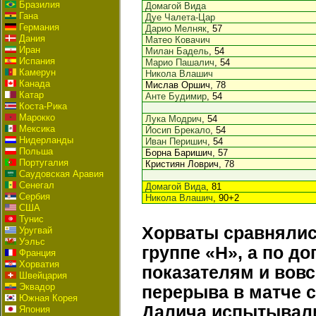
Бразилия
Домагой Вида
Гана
Дуе Чалета-Цар
Германия
Дарио Мелняк
, 57
Дания
Матео Ковачич
Иран
Милан Бадель
, 54
Испания
Марио Пашалич
, 54
Камерун
Никола Влашич
Канада
Мислав Оршич, 78
Катар
Анте Будимир
, 54
Коста-Рика
Марокко
Лука Модрич
, 54
Мексика
Йосип Брекало
, 54
Нидерланды
Иван Перишич
, 54
Польша
Борна Баришич, 57
Португалия
Кристиян Ловрич, 78
Саудовская Аравия
Сенегал
Домагой Вида
, 81
Сербия
Никола Влашич
, 90+2
США
Тунис
Хорваты сравнялис
Уругвай
Уэльс
группе «H», а по 
Франция
Хорватия
показателям и вовс
Швейцария
Эквадор
перерыва в матче 
Южная Корея
Далича испытывали
Япония