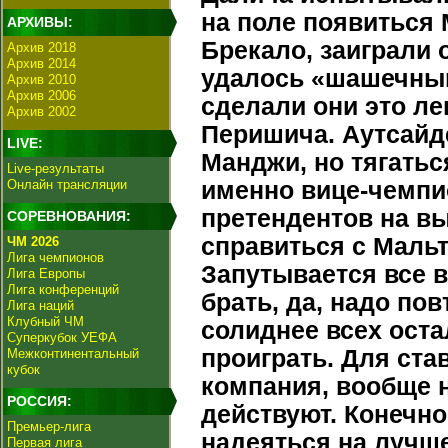
на поле появиться
АРХИВЫ:
Брекало, заиграли о
Архив 2018
Архив 2014
удалось «шашечным
Архив 2010
Архив 2006
сделали они это ле
Архив 2002
Перишича. Аутсайд
LIVE:
Манджи, но тягатьс
Live-результаты
Онлайн трансляции
именно вице-чемпи
претендентов на вы
СОРЕВНОВАНИЯ:
справиться с Маль
ЧМ 2026
Лига чемпионов
Запутывается все в
Лига Европы
Лига конференций
брать, да, надо по
Лига наций
Клубный ЧМ
солиднее всех оста
Суперкубок УЕФА
проиграть. Для став
Межконтинентальный
кубок
компания, вообще 
РОССИЯ:
действуют. Конечно
Премьер-лига
надеяться на лучше
Первая лига