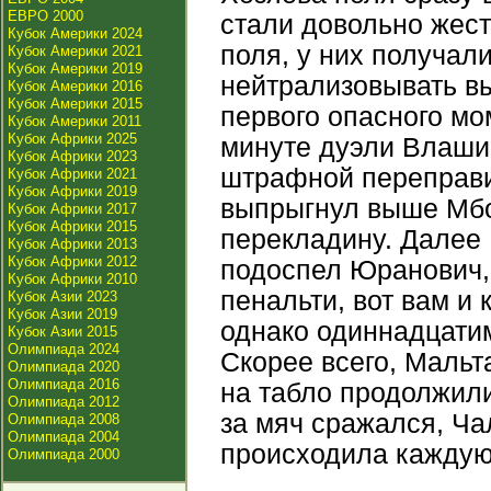
ЕВРО 2000
стали довольно жест
Кубок Америки 2024
поля, у них получал
Кубок Америки 2021
Кубок Америки 2019
нейтрализовывать в
Кубок Америки 2016
Кубок Америки 2015
первого опасного мо
Кубок Америки 2011
Кубок Африки 2025
минуте дуэли Влаши
Кубок Африки 2023
штрафной переправи
Кубок Африки 2021
Кубок Африки 2019
выпрыгнул выше Мбон
Кубок Африки 2017
Кубок Африки 2015
перекладину. Далее
Кубок Африки 2013
Кубок Африки 2012
подоспел Юранович,
Кубок Африки 2010
пенальти, вот вам и 
Кубок Азии 2023
Кубок Азии 2019
однако одиннадцатим
Кубок Азии 2015
Олимпиада 2024
Скорее всего, Мальта
Олимпиада 2020
Олимпиада 2016
на табло продолжил
Олимпиада 2012
за мяч сражался, Ча
Олимпиада 2008
Олимпиада 2004
происходила каждую
Олимпиада 2000