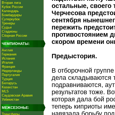
Вторая лига
остальные, своего
Кубок России
Календарь
Черчесова предсто
Бомбардиры
сентября нынешнего
Суперкубок
Тренеры
пережить предстоит
Судьи
Стадионы
противостоянием дв
Сборная России
скором времени они
ЧЕМПИОНАТЫ:
Англия
Германия
Предыстория.
Испания
Италия
Франция
В отборочной группе
Нидерланды
Португалия
дела складываются т
Турция
Беларусь
подравниваются, аут
Казахстан
результатов тоже. В
MLS
Саудовская Аравия
которая дала бой ро
Узбекистан
теперь киприоты име
МЕЖСЕЗОНЬЕ:
навязала борьбу под
Трансферы