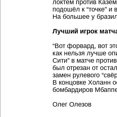
локтем против Казе
подошёл к “точке” и 
На большее у бразил
Лучший игрок матча
“Вот форвард, вот эт
как нельзя лучше о
Сити” в матче проти
был отрезан от оста
замен рулевого “свё
В концовке Холанн о
бомбардиров Мбаппе
Олег Олезов