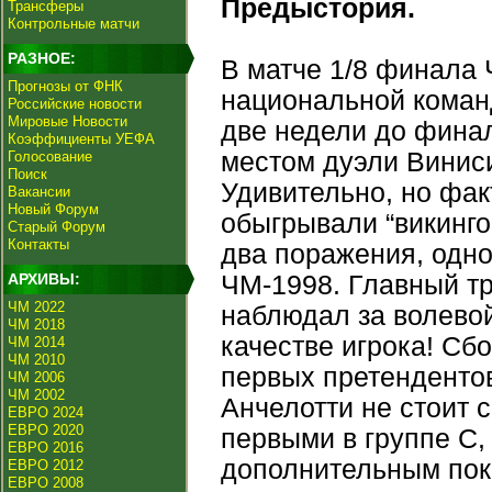
Предыстория.
Трансферы
Контрольные матчи
РАЗНОЕ:
В матче 1/8 финала 
Прогнозы от ФНК
национальной коман
Российские новости
Мировые Новости
две недели до финал
Коэффициенты УЕФА
местом дуэли Винис
Голосование
Поиск
Удивительно, но фак
Вакансии
Новый Форум
обыгрывали “викинго
Старый Форум
Контакты
два поражения, одно
АРХИВЫ:
ЧМ-1998. Главный т
ЧМ 2022
наблюдал за волевой
ЧМ 2018
качестве игрока! Сб
ЧМ 2014
ЧМ 2010
первых претендентов
ЧМ 2006
ЧМ 2002
Анчелотти не стоит 
ЕВРО 2024
ЕВРО 2020
первыми в группе C,
ЕВРО 2016
дополнительным пок
ЕВРО 2012
ЕВРО 2008