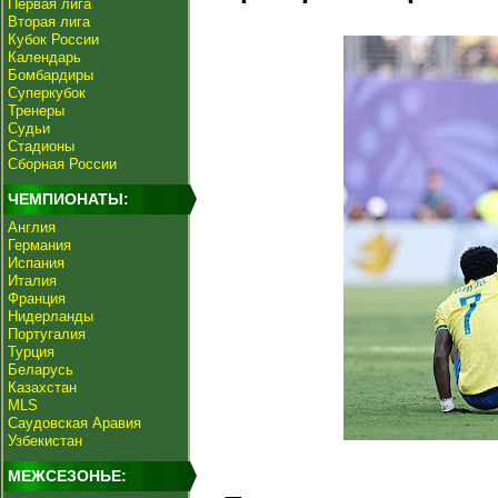
Первая лига
Вторая лига
Кубок России
Календарь
Бомбардиры
Суперкубок
Тренеры
Судьи
Стадионы
Сборная России
ЧЕМПИОНАТЫ:
Англия
Германия
Испания
Италия
Франция
Нидерланды
Португалия
Турция
Беларусь
Казахстан
MLS
Саудовская Аравия
Узбекистан
МЕЖСЕЗОНЬЕ: