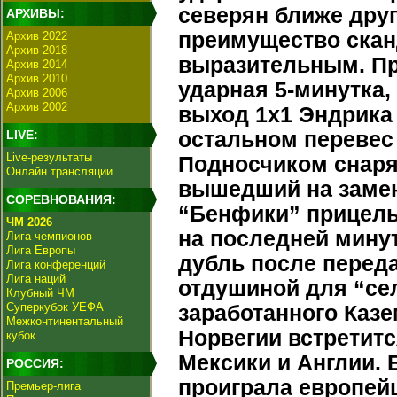
северян ближе друг
АРХИВЫ:
преимущество скан
Архив 2022
Архив 2018
выразительным. Пр
Архив 2014
Архив 2010
ударная 5-минутка
Архив 2006
Архив 2002
выход 1x1 Эндрика 
LIVE:
остальном перевес
Live-результаты
Подносчиком снаря
Онлайн трансляции
вышедший на замен
СОРЕВНОВАНИЯ:
“Бенфики” прицель
ЧМ 2026
на последней мину
Лига чемпионов
Лига Европы
дубль после перед
Лига конференций
Лига наций
отдушиной для “сел
Клубный ЧМ
Суперкубок УЕФА
заработанного Каз
Межконтинентальный
Норвегии встретит
кубок
Мексики и Англии. 
РОССИЯ:
проиграла европей
Премьер-лига