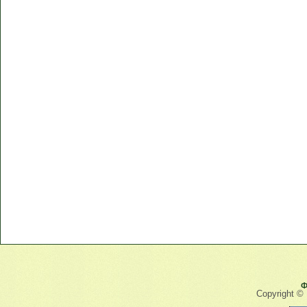
Ф
Copyright ©