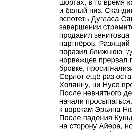
шортах, в то время 
и белый низ. Сканди
вспотеть Дугласа Са
завершении стремит
продавил зенитовца 
партнёров. Разящий 
поразил ближнюю “де
норвежцев прервал 
бровке, просигнализ
Серлот ещё раз оста
Холанну, ни Нусе пр
После невнятного д
начали просыпаться.
к воротам Эрьяна Ню
После падения Кунь
на сторону Айера, н