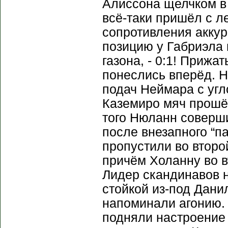
Алиссона щелчком в 
всё-таки пришёл с л
сопротивления аккур
позицию у Габриэла и
газона, - 0:1! Приж
понеслись вперёд. Н
подач Неймара с угл
Каземиро мяч прошёл
того Нюланн соверши
после внезапного “
пропустили во второ
причём Холанну во в
Лидер скандинавов 
стойкой из-под Дани
напоминали агонию. 
подняли настроение