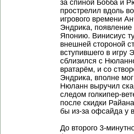
за спиной Бобба и Р
прострелил вдоль во
игрового времени Ан
Эндрика, появление 
Японию. Винисиус т
внешней стороной ст
вступившего в игру 
сблизился с Нюланно
вратарём, и со ство
Эндрика, вполне мог
Нюланн выручил скан
следом голкипер-вет
после скидки Райана
бы из-за офсайда у 
До второго 3-минутн