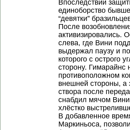
Впоследствии защит
единоборство бывше
“девятки” бразильце
После возобновления
активизировались. 
слева, где Вини под
выдержал паузу и по
которого с острого 
сторону. Гимарайнс 
противоположном кон
внешней стороны, а
створа после переда
снабдил мячом Вини
хлёстко выстреливше
В добавленное врем
Маркиньоса, позволи