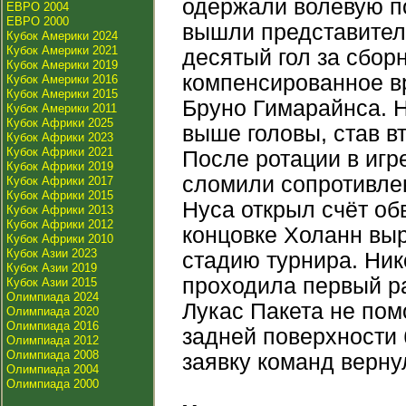
одержали волевую по
ЕВРО 2004
ЕВРО 2000
вышли представител
Кубок Америки 2024
Кубок Америки 2021
десятый гол за сбор
Кубок Америки 2019
компенсированное в
Кубок Америки 2016
Кубок Америки 2015
Бруно Гимарайнса. Н
Кубок Америки 2011
Кубок Африки 2025
выше головы, став вт
Кубок Африки 2023
Кубок Африки 2021
После ротации в игр
Кубок Африки 2019
сломили сопротивлен
Кубок Африки 2017
Кубок Африки 2015
Нуса открыл счёт об
Кубок Африки 2013
Кубок Африки 2012
концовке Холанн выр
Кубок Африки 2010
Кубок Азии 2023
стадию турнира. Ник
Кубок Азии 2019
проходила первый р
Кубок Азии 2015
Олимпиада 2024
Лукас Пакета не пом
Олимпиада 2020
Олимпиада 2016
задней поверхности 
Олимпиада 2012
Олимпиада 2008
заявку команд верн
Олимпиада 2004
Олимпиада 2000