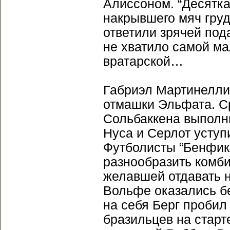
Алиссоном. “Десятка
накрывшего мяч груд
ответили зрячей под
не хватило самой ма
вратарской…
Габриэл Мартинелли 
отмашки Эльфата. С
Сольбаккена выполни
Нуса и Серлот уступ
Футболисты “Бенфик
разнообразить комби
желавшей отдавать н
Вольфе оказались б
на себя Берг пробил
бразильцев на старт