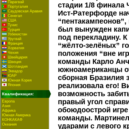
Парагвай
стадии 1/8 финала Ч
Португалия
Саудовская Аравия
Ист-Ратерфорде на
Сенегал
“пентакампеонов”, 
США
Тунис
был вынужден капи
Турция
Узбекистан
под перекладину. 
Уругвай
Франция
“жёлто-зелёных” г
Хорватия
положения “вне игр
Чехия
Швейцария
команды Карло Анч
Швеция
Шотландия
южноамериканцы от
Эквадор
ЮАР
сборная Бразилия з
Южная Корея
реализовала его! 
Япония
возможность забить
Квалификация:
правый угол справи
Европа
Азия
обоюдоострой игре
Африка
Южная Америка
команды. Мартинел
КОНКАКАФ
Океания
ударами с левого к