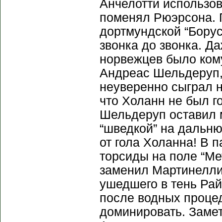
Анчелотти использов
поменял Рюэрсона. 
дортмундской “Борус
звонка до звонка. Д
норвежцев было кому
Андреас Шельдеруп,
неуверенно сыграл н
что Холанн не был г
Шельдеруп оставил 
“шведкой” на дальн
от гола Холанна! В 
торсиды на поле “М
заменил Мартинелли,
ушедшего в тень Ра
после водных процед
доминировать. Замет