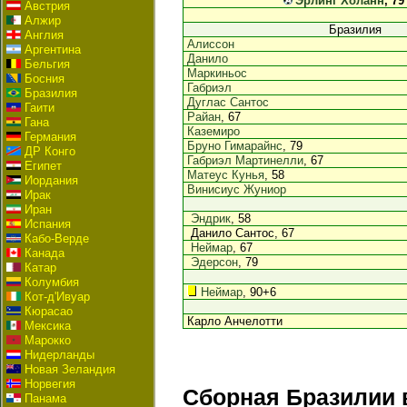
Эрлинг Холанн
, 79
Австрия
Алжир
Бразилия
Англия
Алиссон
Аргентина
Данило
Бельгия
Маркиньос
Босния
Габриэл
Бразилия
Дуглас Сантос
Гаити
Райан
, 67
Гана
Каземиро
Германия
Бруно Гимарайнс
, 79
ДР Конго
Габриэл Мартинелли
, 67
Египет
Матеус Кунья
, 58
Иордания
Винисиус Жуниор
Ирак
Иран
Эндрик
, 58
Испания
Данило Сантос, 67
Кабо-Верде
Неймар
, 67
Канада
Эдерсон
, 79
Катар
Колумбия
Неймар
, 90+6
Кот-д'Ивуар
Кюрасао
Карло Анчелотти
Мексика
Марокко
Нидерланды
Новая Зеландия
Норвегия
Сборная Бразилии 
Панама