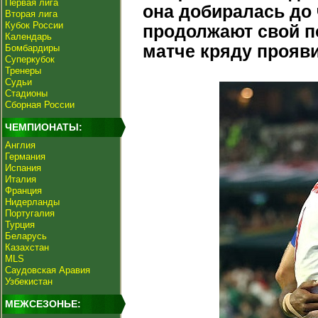
Первая лига
она добиралась до
Вторая лига
Кубок России
продолжают свой п
Календарь
матче кряду прояви
Бомбардиры
Суперкубок
Тренеры
Судьи
Стадионы
Сборная России
ЧЕМПИОНАТЫ:
Англия
Германия
Испания
Италия
Франция
Нидерланды
Португалия
Турция
Беларусь
Казахстан
MLS
Саудовская Аравия
Узбекистан
МЕЖСЕЗОНЬЕ: