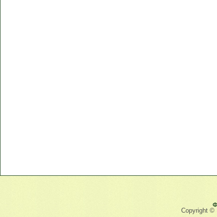
Ф
Copyright ©