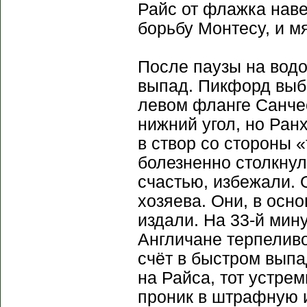
Райс от флажка наве
борьбу Монтесу, и мя
После паузы на вод
выпад. Пикфорд выби
левом фланге Санче
нижний угол, но Ран
в створ со стороны 
болезненно столкнул
счастью, избежали. 
хозяева. Они, в осн
издали. На 33-й мин
Англичане терпелив
счёт в быстром выпа
на Райса, тот устре
проник в штрафную и