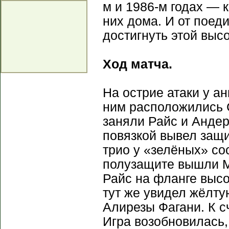
м и 1986-м годах — к
них дома. И от поед
достигнуть этой выс
Ход матча.
На острие атаки у а
ним расположились 
заняли Райс и Андер
повязкой вывел защ
трио у «зелёных» со
полузащите вышли М
Райс на фланге высо
тут же увидел жёлту
Алирезы Фагани. К с
Игра возобновилась,