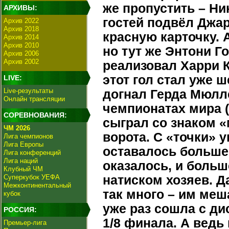
же пропустить – Ни
АРХИВЫ:
гостей подвёл Джа
Архив 2022
Архив 2018
красную карточку. 
Архив 2014
Архив 2010
но тут же Энтони Г
Архив 2006
Архив 2002
реализовал Харри К
этот гол стал уже 
LIVE:
Live-результаты
догнал Герда Мюлл
Онлайн трансляции
чемпионатах мира (
СОРЕВНОВАНИЯ:
сыграл со знаком «
ЧМ 2026
ворота. С «точки» 
Лига чемпионов
Лига Европы
оставалось больше 
Лига конференций
Лига наций
оказалось, и больш
Клубный ЧМ
Суперкубок УЕФА
натиском хозяев. Д
Межконтинентальный
так много – им меш
кубок
уже раз сошла с ди
РОССИЯ:
1/8 финала. А вед
Премьер-лига