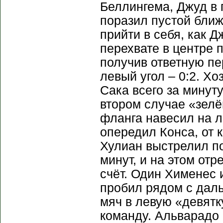
Беллингема, Джуд в 
поразил пустой ближ
прийти в себя, как 
перехвате в центре 
получив ответную пе
левый угол – 0:2. Х
Сака всего за минуту
втором случае «зелё
фланга навесил на л
опередил Конса, от 
Хулиан выстрелил по
минут, и на этом от
счёт. Один Хименес 
пробил рядом с даль
мяч в левую «девятк
команду. Альварадо 