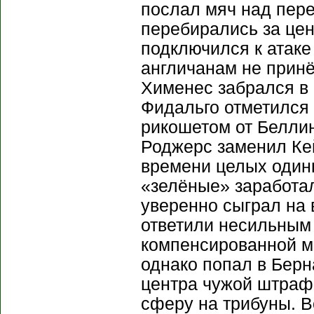
послал мяч над пере
перебирались за цен
подключился к атаке 
англичанам не принё
Хименес забрался в
Фидальго отметился 
рикошетом от Беллин
Роджерс заменил Кей
времени целых одинн
«зелёные» заработа
уверенно сыграл на 
ответили несильным
компенсированной м
однако попал в Берн
центра чужой штраф
сферу на трибуны. В