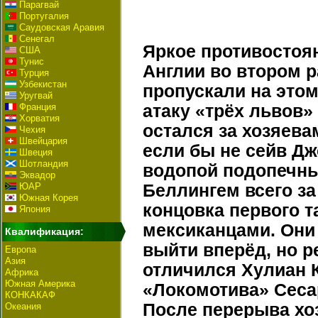
Парагвай
Португалия
Саудовская Аравия
Сенегал
Яркое противостоя
США
Тунис
Англии во втором 
Турция
Узбекистан
пропускали на это
Уругвай
Франция
атаку «трёх львов»
Хорватия
остался за хозяева
Чехия
Швейцария
если бы не сейв Д
Швеция
Шотландия
водопой подопечны
Эквадор
ЮАР
Беллингем всего з
Южная Корея
концовка первого т
Япония
мексиканцами. Они 
Квалификация:
выйти вперёд, но 
Европа
Азия
отличился Хулиан К
Африка
Южная Америка
«Локомотива» Сеса
КОНКАКАФ
После перерыва хоз
Океания