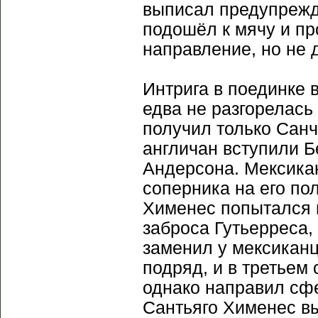
выписал предупрежд
подошёл к мячу и пр
направление, но не д
Интрига в поединке 
едва не разгорелась 
получил только Санч
англичан вступили Б
Андерсона. Мексикан
соперника на его по
Хименес попытался п
заброса Гутьерреса,
заменил у мексиканц
подряд, и в третьем
однако направил сфе
Сантьяго Хименес вы