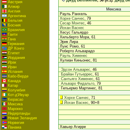
Джуд Беллингем
, 36 (0:1).
Джуд Б
Австрия
Алжир
Мексика
Англия
Рауль Ранхель
Аргентина
Хорхе Санчес
, 79
Бельгия
Сесар Монтес
, 46
Босния
Йохан Васкес
Бразилия
Хесус Гальярдо
Гаити
Хильберто Мора, 61
Гана
Эрик Лира
Германия
Луис Ромо, 61
ДР Конго
Роберто Альварадо
Египет
Рауль Хименес
Иордания
Хулиан Киньонес, 81
Ирак
Иран
Эдсон Альварес
, 46
Испания
Брайан Гутьеррес
, 61
Кабо-Верде
Сантьяго Хименес
, 61
Канада
Альваро Фидальго
, 79
Катар
Гильермо Мартинес, 81
Колумбия
Кот-д'Ивуар
Хорхе Санчес
, 71
Кюрасао
Йохан Васкес
, 90+8
Мексика
Марокко
Нидерланды
Новая Зеландия
Норвегия
Хавьер Агирре
Панама