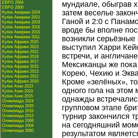
ЕВРО 2004
мундиале, обыграв хо
ЕВРО 2000
затем веселье закон
Кубок Америки 2024
Кубок Америки 2021
Ганой и 2:0 с Панам
Кубок Америки 2019
Кубок Америки 2016
вроде бы вполне пос
Кубок Америки 2015
Кубок Америки 2011
возникли серьёзные
Кубок Африки 2025
выступил Харри Кейн
Кубок Африки 2023
Кубок Африки 2021
встречи, и англичане
Кубок Африки 2019
Кубок Африки 2017
Мексиканцы же пока
Кубок Африки 2015
Кубок Африки 2013
Корею, Чехию и Эква
Кубок Африки 2012
Кроме «зелёных», то
Кубок Африки 2010
Кубок Азии 2023
одного гола на этом
Кубок Азии 2019
Кубок Азии 2015
однажды встречались
Олимпиада 2024
Олимпиада 2020
групповом этапе брит
Олимпиада 2016
турнир закончился 
Олимпиада 2012
Олимпиада 2008
на сегодняшний мом
Олимпиада 2004
Олимпиада 2000
результатом являетс