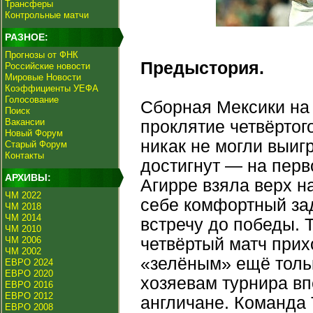
Трансферы
Контрольные матчи
РАЗНОЕ:
Прогнозы от ФНК
Предыстория.
Российские новости
Мировые Новости
Коэффициенты УЕФА
Голосование
Сборная Мексики на
Поиск
Вакансии
проклятие четвёртог
Новый Форум
никак не могли выигр
Старый Форум
Контакты
достигнут — на пер
АРХИВЫ:
Агирре взяла верх н
ЧМ 2022
себе комфортный зад
ЧМ 2018
ЧМ 2014
встречу до победы. Т
ЧМ 2010
ЧМ 2006
четвёртый матч прих
ЧМ 2002
«зелёным» ещё тольк
ЕВРО 2024
ЕВРО 2020
хозяевам турнира в
ЕВРО 2016
ЕВРО 2012
англичане. Команда 
ЕВРО 2008