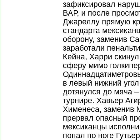
зафиксировал наруш
ВАР, и после просмо
Джареллу прямую кр
стандарта мексиканц
оборону, заменив Са
заработали пенальт
Кейна, Харри скинул
сферу мимо голкипер
Одиннадцатиметровы
в левый нижний угол
дотянулся до мяча –
турнире. Хавьер Аги
Хименеса, заменив М
прервал опасный про
мексиканцы исполнил
попал по ноге Гутьер