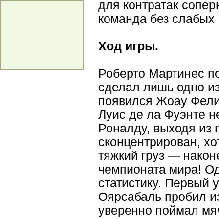
для контратак сопер
команда без слабых 
Ход игры.
Роберто Мартинес п
сделал лишь одно из
появился Жоау Фели
Луис де ла Фуэнте н
Роналду, выходя из 
сконцентрирован, хо
тяжкий груз — након
чемпионата мира! О
статистику. Первый 
Оярсабаль пробил и
уверенно поймал мя