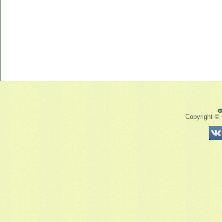
Ф
Copyright ©