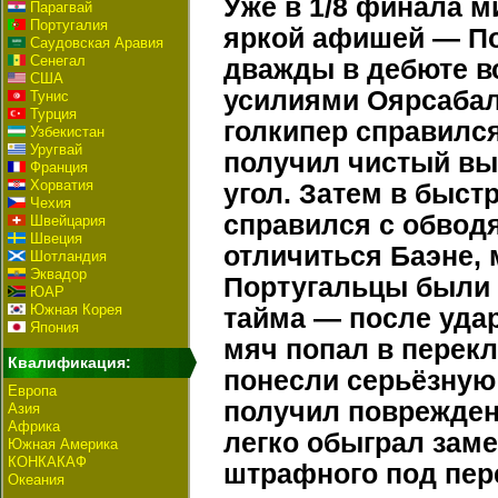
Уже в 1/8 финала м
Парагвай
Португалия
яркой афишей — По
Саудовская Аравия
Сенегал
дважды в дебюте в
США
усилиями Оярсабал
Тунис
Турция
голкипер справился
Узбекистан
Уругвай
получил чистый вых
Франция
Хорватия
угол. Затем в быст
Чехия
справился с обвод
Швейцария
Швеция
отличиться Баэне, 
Шотландия
Эквадор
Португальцы были б
ЮАР
Южная Корея
тайма — после уда
Япония
мяч попал в перекл
Квалификация:
понесли серьёзную
Европа
получил поврежден
Азия
Африка
легко обыграл зам
Южная Америка
КОНКАКАФ
штрафного под пер
Океания