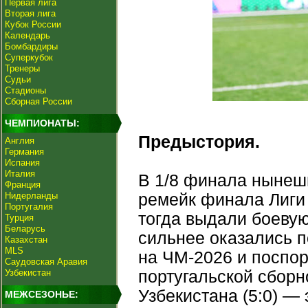
Первая лига
Вторая лига
Кубок России
Календарь
Бомбардиры
Суперкубок
Тренеры
Судьи
Стадионы
Сборная России
ЧЕМПИОНАТЫ:
Предыстория.
Англия
Германия
Испания
Италия
В 1/8 финала нынешн
Франция
Нидерланды
ремейк финала Лиги 
Португалия
тогда выдали боевую
Турция
Беларусь
сильнее оказались п
Казахстан
MLS
на ЧМ-2026 и поспор
Саудовская Аравия
Узбекистан
португальской сборн
Узбекистана (5:0) —
МЕЖСЕЗОНЬЕ: