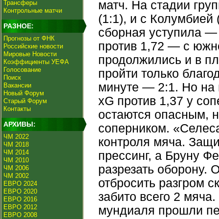
матч. На стадии гру
Трансферы
Контрольные матчи
(1:1), и с Колумбией
РАЗНОЕ:
сборная уступила — 
Прогнозы от ФНК
против 1,72 — с юж
Российские новости
Мировые Новости
продолжились и в пл
Коэффициенты УЕФА
Голосование
пройти только благо
Поиск
минуте — 2:1. Но на 
Вакансии
Новый Форум
xG против 1,37 у со
Старый Форум
Контакты
остаются опасным, н
АРХИВЫ:
соперником. «Селеса
ЧМ 2022
контроля мяча. Защи
ЧМ 2018
ЧМ 2014
прессинг, а Бруну 
ЧМ 2010
разрезать оборону. 
ЧМ 2006
ЧМ 2002
отбросить разгром ск
ЕВРО 2024
ЕВРО 2020
забито всего 2 мяча
ЕВРО 2016
ЕВРО 2012
мундиаля прошли пе
ЕВРО 2008