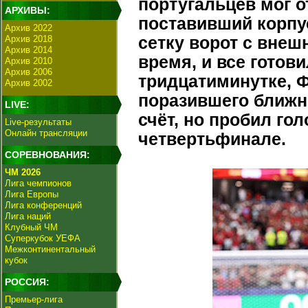
португальцев мог 
АРХИВЫ:
поставивший корпу
Архив 2022
Архив 2018
сетку ворот с внеш
Архив 2014
время, и все готов
Архив 2010
Архив 2006
тридцатиминутке, 
Архив 2002
поразившего ближн
LIVE:
счёт, но пробил го
Live-результаты
Онлайн трансляции
четвертьфинале.
СОРЕВНОВАНИЯ:
ЧМ 2026
Лига чемпионов
Лига Европы
Лига конференций
Лига наций
Клубный ЧМ
Суперкубок УЕФА
Межконтинентальный
кубок
РОССИЯ:
Премьер-лига