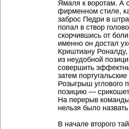
Ямаля к воротам. А 
фирменном стиле, ка
заброс Педри в штр
попал в створ голов
скорчившись от боли
именно он достал ух
Криштиану Роналду,
из неудобной позици
совершить эффектный
затем португальские
Розыгрыш углового 
позицию — срикошет
На перерыв команды 
нельзя было назвать
В начале второго та