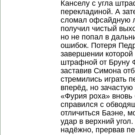
Канселу с угла штра
перекладиной. А зат
сломал офсайдную л
получил чистый выхо
но не попал в дальн
ошибок. Потеря Педр
завершении которой 
штрафной от Бруну Ф
заставив Симона отб
стремились играть 
вперёд, но зачастую
«Фурия роха» вновь 
справился с обводя
отличиться Баэне, м
удар в верхний угол.
надёжно, прервав п