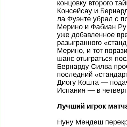
концовку второго та
Консейсау и Бернард
ла Фуэнте убрал с 
Мерино и Фабиан Руи
уже добавленное вре
разыгранного «станд
Мерино, и тот пораз
шанс отыграться пос
Бернарду Силва про
последний «стандар
Диогу Кошта — пода
Испания — в четвер
Лучший игрок матч
Нуну Мендеш перекр