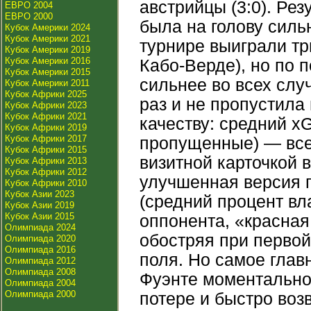
австрийцы (3:0). Ре
ЕВРО 2004
ЕВРО 2000
была на голову силь
Кубок Америки 2024
Кубок Америки 2021
турнире выиграли тр
Кубок Америки 2019
Кубок Америки 2016
Кабо-Верде), но по 
Кубок Америки 2015
сильнее во всех слу
Кубок Америки 2011
Кубок Африки 2025
раз и не пропустила 
Кубок Африки 2023
Кубок Африки 2021
качеству: средний x
Кубок Африки 2019
Кубок Африки 2017
пропущенные) — все
Кубок Африки 2015
визитной карточкой 
Кубок Африки 2013
Кубок Африки 2012
улучшенная версия п
Кубок Африки 2010
Кубок Азии 2023
(средний процент вл
Кубок Азии 2019
Кубок Азии 2015
оппонента, «красная
Олимпиада 2024
обостряя при первой
Олимпиада 2020
Олимпиада 2016
поля. Но самое глав
Олимпиада 2012
Олимпиада 2008
Фуэнте моментально
Олимпиада 2004
Олимпиада 2000
потере и быстро воз