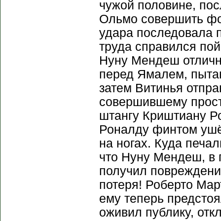
чужой половине, по
Ольмо совершить фо
удара последовала п
труда справился по
Нуну Мендеш отлично
перед Ямалем, пытав
затем Витинья отпра
совершившему прос
штангу Криштиану Ро
Роналду финтом ушёл
на ногах. Куда печа
что Нуну Мендеш, в 
получил повреждение
потеря! Роберто Ма
ему теперь предстоя
оживил публику, отк