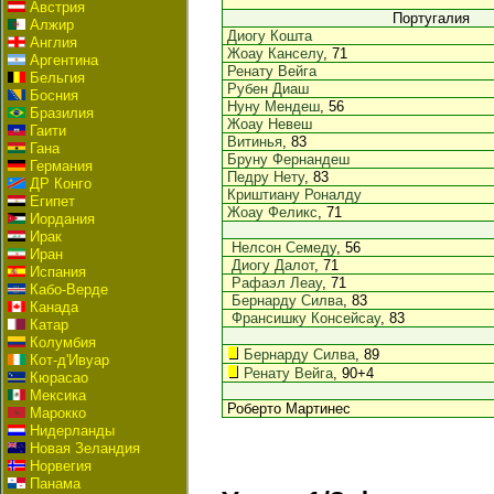
Австрия
Португалия
Алжир
Диогу Кошта
Англия
Жоау Канселу
, 71
Аргентина
Ренату Вейга
Бельгия
Рубен Диаш
Босния
Нуну Мендеш
, 56
Бразилия
Жоау Невеш
Гаити
Витинья
, 83
Гана
Бруну Фернандеш
Германия
Педру Нету
, 83
ДР Конго
Криштиану Роналду
Египет
Жоау Феликс
, 71
Иордания
Ирак
Нелсон Семеду
, 56
Иран
Диогу Далот
, 71
Испания
Рафаэл Леау
, 71
Кабо-Верде
Бернарду Силва
, 83
Канада
Франсишку Консейсау
, 83
Катар
Колумбия
Бернарду Силва
, 89
Кот-д'Ивуар
Ренату Вейга
, 90+4
Кюрасао
Мексика
Роберто Мартинес
Марокко
Нидерланды
Новая Зеландия
Норвегия
Панама