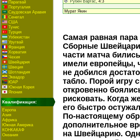
Рубен Варгас
, 4:3
Парагвай
Португалия
Мурат Якин
Саудовская Аравия
Сенегал
США
Тунис
Турция
Самая равная пара 
Узбекистан
Уругвай
Сборные Швейцарии
Франция
Хорватия
части матча билис
Чехия
имели европейцы, 
Швейцария
Швеция
не добился достато
Шотландия
Эквадор
табло. Порой игру 
ЮАР
Южная Корея
откровенно боялись
Япония
рисковать. Когда ж
Квалификация:
его быстро остужал
Европа
По-настоящему обре
Азия
Африка
дополнительное вр
Южная Америка
КОНКАКАФ
на Швейцарию. Одн
Океания