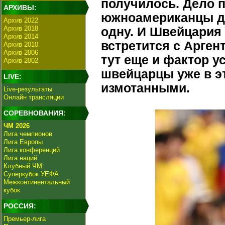
получилось. Дело п
АРХИВЫ:
южноамериканцы до
Архив 2022
Архив 2018
одну. И Швейцария
Архив 2014
встретится с Арген
Архив 2010
Архив 2006
тут еще и фактор у
Архив 2002
швейцарцы уже в э
LIVE:
измотанными.
Live-результаты
Онлайн трансляции
СОРЕВНОВАНИЯ:
ЧМ 2026
Лига чемпионов
Лига Европы
Лига конференций
Лига наций
Клубный ЧМ
Суперкубок УЕФА
Межконтинентальный
кубок
РОССИЯ:
Премьер-лига