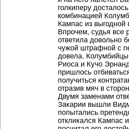
голкиперу досталось
комбинацией Колумби
Кампас из выгодной 
Впрочем, судья все
ответила довольно 
чужой штрафной с пе
довела. Колумбийцы
Риоса и Кучо Эрнан
пришлось отбиваться
получиться контрата
отразив мяч в сторо
Двумя заменами отв
Закарии вышли Видм
попытались претендо
откликался Кампас и
посчитал его достой