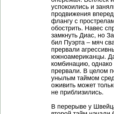
успокоились и занял
продвижения вперед
флангу с прострелам
обострить. Навес сп
замкнуть Диас, но За
бил Пуэрта – мяч св
прервали агрессивны
южноамериканцы. Да
комбинацию, однако 
прервали. В целом 
унылым таймом среди
оживить может тольк
не приблизились.
В перерыве у Швейц
второй тайм начали 