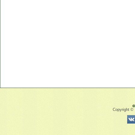
Ф
Copyright ©