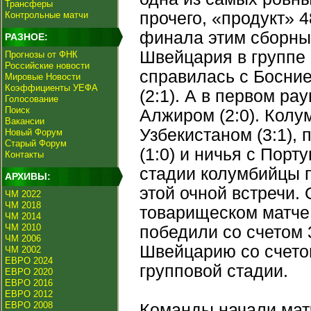
Трансферы
прочего, «продукт» 
Контрольные матчи
финала этим сборны
РАЗНОЕ:
Швейцария в группе 
Прогнозы от ФНК
Российские новости
справилась с Босние
Мировые Новости
Коэффициенты УЕФА
(2:1). А в первом р
Голосование
Поиск
Алжиром (2:0). Колу
Вакансии
Узбекистаном (3:1), 
Новый Форум
Старый Форум
(1:0) и ничья с Порт
Контакты
стадии колумбийцы п
АРХИВЫ:
этой очной встречи.
ЧМ 2022
ЧМ 2018
товарищеском матче 
ЧМ 2014
ЧМ 2010
победили со счетом 
ЧМ 2006
Швейцарию со счетом
ЧМ 2002
ЕВРО 2024
групповой стадии.
ЕВРО 2020
ЕВРО 2016
ЕВРО 2012
ЕВРО 2008
Команды начали мат