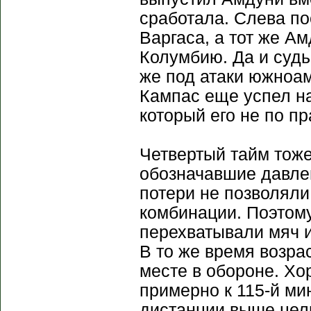
сработала. Слева по
Варгаса, а тот же Ам
Колумбию. Да и судь
же под атаки южноа
Кампас еще успел н
который его не по п
Четвертый тайм тож
обозначавшие давлен
потери не позволяли
комбинации. Поэтому
перехватывали мяч и
В то же время возра
месте в обороне. Х
примерно к 115-й ми
дистанции выше цели