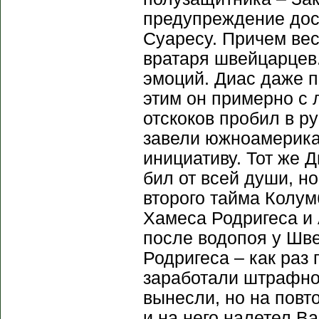
предупреждение дос
Суаресу. Причем вес
вратаря швейцарцев.
эмоций. Диас даже 
этим он примерно с 
отскоков пробил в р
завели южноамерика
инициативу. Тот же 
бил от всей души, н
второго тайма Колум
Хамеса Родригеса и
после водопоя у Шв
Родригеса – как раз
заработали штрафно
вынесли, но на повт
и на него налетел В