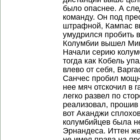
было опаснее. А сле
команду. Он под пре
штрафной, Кампас вы
умудрился пробить 
Колумбии вышел Мин
Начали серию колумб
тогда как Кобель упа
влево от себя, Варга
Санчес пробил мощно
нее мяч отскочил в 
легко развел по сто
реализовал, прошив 
вот Аканджи сплохов
колумбийцев была не
Эрнандеса. Иттен же
не имел права на пр