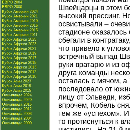
ЕВРО 2004
Швейцарцы в этом б
ЕВРО 2000
Кубок Америки 2024
высокий прессинг. Н
Кубок Америки 2021
Кубок Америки 2019
освистывали – очеви
Кубок Америки 2016
Кубок Америки 2015
стадионе оказалось
Кубок Америки 2011
сбегали в контратак
Кубок Африки 2025
Кубок Африки 2023
что привело к углово
Кубок Африки 2021
Кубок Африки 2019
встречный выпад Шве
Кубок Африки 2017
Кубок Африки 2015
руки вратарю и из о
Кубок Африки 2013
друга команды неско
Кубок Африки 2012
Кубок Африки 2010
осталась с мячом, а
Кубок Азии 2023
Кубок Азии 2019
последовало от южно
Кубок Азии 2015
Олимпиада 2024
лицу от Эльведи, из
Олимпиада 2020
впрочем, Кобель сня
Олимпиада 2016
Олимпиада 2012
тем же «успехом». И
Олимпиада 2008
Олимпиада 2004
то протиснуться к в
Олимпиада 2000
чистились. На 21-й