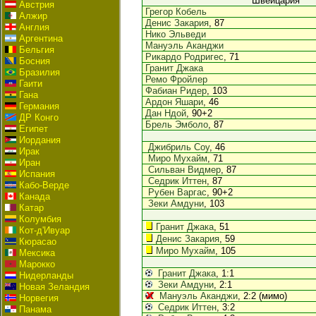
Швейцария
Австрия
Грегор Кобель
Алжир
Денис Закария
, 87
Англия
Нико Эльведи
Аргентина
Мануэль Аканджи
Бельгия
Рикардо Родригес
, 71
Босния
Гранит Джака
Бразилия
Ремо Фройлер
Гаити
Фабиан Ридер
, 103
Гана
Ардон Яшари
, 46
Германия
Дан Ндой
, 90+2
ДР Конго
Брель Эмболо
, 87
Египет
Иордания
Джибриль Соу
, 46
Ирак
Миро Мухайм
, 71
Иран
Сильван Видмер
, 87
Испания
Седрик Иттен
, 87
Кабо-Верде
Рубен Варгас
, 90+2
Канада
Зеки Амдуни
, 103
Катар
Колумбия
Гранит Джака
, 51
Кот-д'Ивуар
Денис Закария
, 59
Кюрасао
Миро Мухайм
, 105
Мексика
Марокко
Гранит Джака
, 1:1
Нидерланды
Зеки Амдуни
, 2:1
Новая Зеландия
Мануэль Аканджи
, 2:2 (мимо)
Норвегия
Седрик Иттен
, 3:2
Панама