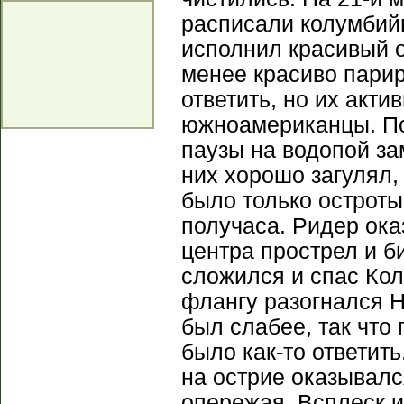
расписали колумбийц
исполнил красивый о
менее красиво пари
ответить, но их акт
южноамериканцы. По
паузы на водопой за
них хорошо загулял,
было только остроты
получаса. Ридер ока
центра прострел и б
сложился и спас Кол
флангу разогнался Н
был слабее, так что 
было как-то ответит
на острие оказывалс
опережая. Всплеск и