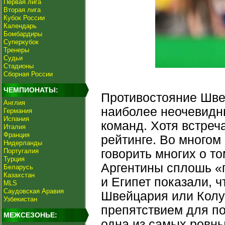
Первая лига
Вторая лига
Кубок России
Календарь
Бомбардиры
Суперкубок
Тренеры
Судьи
Стадионы
Сборная России
ЧЕМПИОНАТЫ:
Противостояние Шве
Англия
наиболее неочевидны
Германия
Испания
команд. Хотя встреч
Италия
Франция
рейтинге. Во многом 
Нидерланды
Португалия
говорить многих о то
Турция
Аргентины сплошь «
Беларусь
Казахстан
и Египет показали, ч
MLS
Саудовская Аравия
Швейцария или Колу
Узбекистан
препятствием для п
МЕЖСЕЗОНЬЕ:
одна из самых ровны