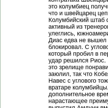
это колумбиец получ
что и швейцарец цеп
Колумбийский штаб с
активный из тренеро
улеглись, южноамер
Диас едва не вышел
блокировал. С углово
который пробил в пе
удар решился Риос. 
это зрелище понрави
заюлил, так что Коб
Навес с углового то
вратаре колумбийцы
дополнительное врем
нарастающее преиму
выпустил Амдуни вме