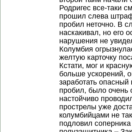
Родригес все-таки с
прошил слева штрафн
пробил неточно. В с
наскакивал, но его 
нарушения не увидел
Колумбия огрызнулас
желтую карточку пос
Кстати, мог и красн
больше ускорений, о
заработать опасный
пробил, было очень 
настойчиво проводил
прострелы уже дост
колумбийцами не так
подловил соперника 
полузащитника – Зак