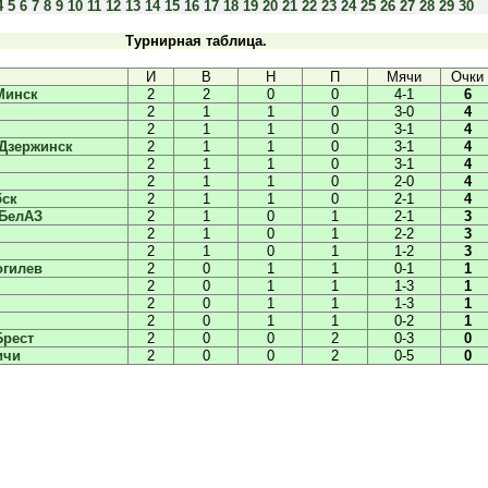
4
5
6
7
8
9
10
11
12
13
14
15
16
17
18
19
20
21
22
23
24
25
26
27
28
29
30
Турнирная таблица.
И
В
Н
П
Мячи
Очки
Минск
2
2
0
0
4-1
6
2
1
1
0
3-0
4
2
1
1
0
3-1
4
Дзержинск
2
1
1
0
3-1
4
2
1
1
0
3-1
4
2
1
1
0
2-0
4
бск
2
1
1
0
2-1
4
-БелАЗ
2
1
0
1
2-1
3
2
1
0
1
2-2
3
2
1
0
1
1-2
3
огилев
2
0
1
1
0-1
1
2
0
1
1
1-3
1
2
0
1
1
1-3
1
2
0
1
1
0-2
1
Брест
2
0
0
2
0-3
0
ичи
2
0
0
2
0-5
0