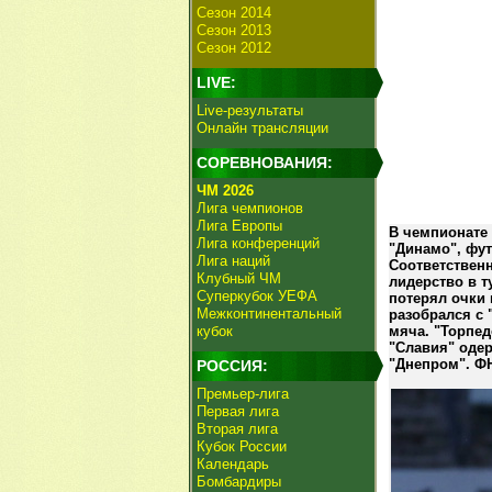
Сезон 2014
Сезон 2013
Сезон 2012
LIVE:
Live-результаты
Онлайн трансляции
СОРЕВНОВАНИЯ:
ЧМ 2026
Лига чемпионов
Лига Европы
В чемпионате 
Лига конференций
"Динамо", фут
Лига наций
Соответствен
Клубный ЧМ
лидерство в 
Суперкубок УЕФА
потерял очки 
Межконтинентальный
разобрался с 
кубок
мяча. "Торпед
"Славия" одер
"Днепром". ФН
РОССИЯ:
Премьер-лига
Первая лига
Вторая лига
Кубок России
Календарь
Бомбардиры