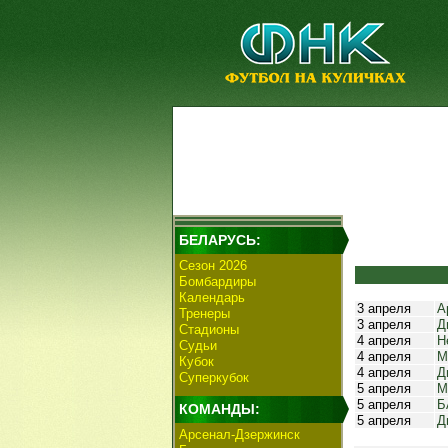
БЕЛАРУСЬ:
Сезон 2026
Бомбардиры
Календарь
3 апреля
А
Тренеры
3 апреля
Д
Стадионы
4 апреля
Н
Судьи
4 апреля
М
Кубок
4 апреля
Д
Суперкубок
5 апреля
М
5 апреля
Б
КОМАНДЫ:
5 апреля
Д
Арсенал-Дзержинск