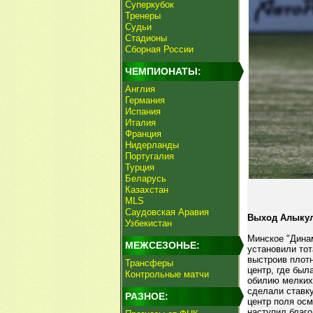
Суперкубок
Тренеры
Судьи
Стадионы
Сборная России
ЧЕМПИОНАТЫ:
Англия
Германия
Испания
Италия
Франция
Нидерланды
Португалия
Турция
Беларусь
Казахстан
MLS
Саудовская Аравия
Выход Алыкул
Узбекистан
Минское "Дина
МЕЖСЕЗОНЬЕ:
установили тот
выстроив плотн
Трансферы
центр, где был
Контрольные матчи
обилию мелких
сделали ставку
РАЗНОЕ:
центр поля ос
наступил благ