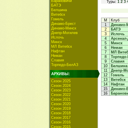
Барановичи
Туры:
1
2
3
БАТЭ
Белшина
Витебск
Гомель
М
Клуб
Динамо-Брест
1
Динамо-
Динамо-Минск
2
БАТЭ
Днепр-Могилев
3
Ислочь
Ислочь
4
Арсенал-
Минск
5
Минск
МЛ Витебск
6
Неман
Нафтан
7
МЛ Вите
Неман
8
Торпедо
Славия
9
Славия
Торпедо-БелАЗ
10
Белшина
11
Днепр-М
АРХИВЫ:
12
Гомель
13
Витебск
Сезон 2025
14
Нафтан
Сезон 2024
15
Динамо-
Сезон 2023
16
Баранов
Сезон 2022
Сезон 2021
Сезон 2020
Сезон 2019
Сезон 2018
Сезон 2017
Сезон 2016
Сезон 2015