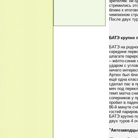
зрителям: ни о
стремились это
ближе к итогов
чемпионом стр
После двух тур
БАТЭ крупно 
БАТЭ на родно
середине перво
шпагате парир
– жёлто-синие
ударом с углов
ничего интерес
Артюх был близ
ещё одна класс
сделал пас в 
мяч под перек
темп матча сн
соперников у п
пробил в паден
86-й минуте сч
гостей париров
БАТЭ крупно п
двух туров 4 о
"Автозаводцы