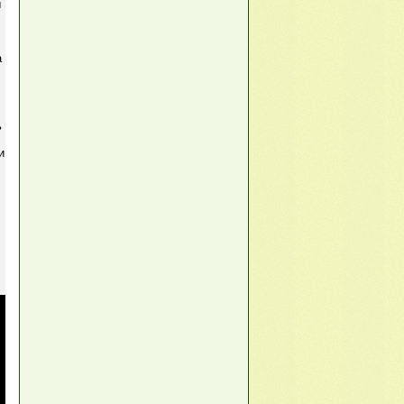
ы
а
ь
и