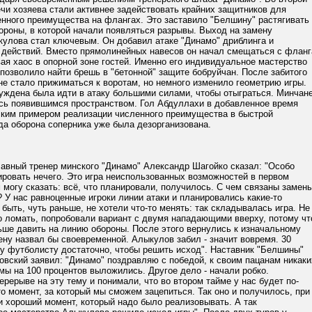
чи хозяева стали активнее задействовать крайних защитников для
енного преимущества на флангах. Это заставило "Белшину" растягивать
ороны, в которой начали появляться разрывы. Выход на замену
кулова стал ключевым. Он добавил атаке "Динамо" дриблинга и
 действий. Вместо прямолинейных навесов он начал смещаться с фланг
вая хаос в опорной зоне гостей. Именно его индивидуальное мастерство
 позволило найти брешь в "бетонной" защите бобруйчан. После забитого
не стало прижиматься к воротам, но немного изменило геометрию игры.
уждена была идти в атаку большими силами, чтобы отыграться. Минчан
сь появившимся пространством. Гол Абдуллахи в добавленное время
ским примером реализации численного преимущества в быстрой
гда оборона соперника уже была дезорганизована.
авный тренер минского "Динамо" Александр Шагойко сказал: "Особо
ровать нечего. Это игра неиспользованных возможностей в первом
 могу сказать: всё, что планировали, получилось. С чем связаны замен
? У нас равноценные игроки линии атаки и планировались какие-то
быть, чуть раньше, не хотели что-то менять: так складывалась игра. Не
о ломать, попробовали вариант с двумя нападающими вверху, потому чт
ьше давить на линию обороны. После этого вернулись к изначальному
ену назвал бы своевременной. Алыкулов забил - значит вовремя. 30
у футболисту достаточно, чтобы решить исход". Наставник "Белшины"
вский заявил: "Динамо" поздравляю с победой, к своим пацанам никаки
 мы на 100 процентов выложились. Другое дело - начали робко.
ерерыве на эту тему и понимали, что во втором тайме у нас будет по-
о момент, за который мы сможем зацепиться. Так оно и получилось, при
и хороший момент, который надо было реализовывать. А так