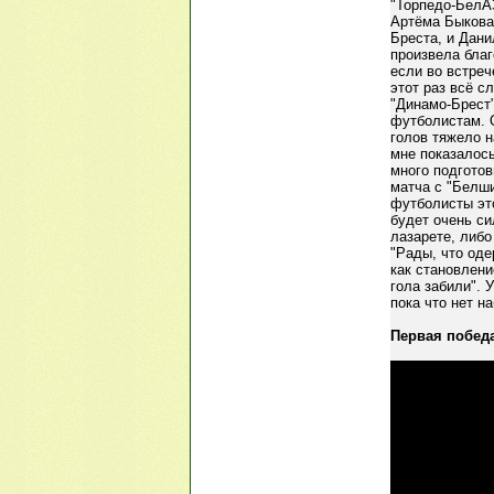
"Торпедо-БелАЗ
Артёма Быкова,
Бреста, и Дан
произвела благ
если во встреч
этот раз всё с
"Динамо-Брест"
футболистам. 
голов тяжело н
мне показалось
много подготов
матча с "Белши
футболисты это
будет очень си
лазарете, либо
"Рады, что оде
как становлен
гола забили". 
пока что нет н
Первая побед