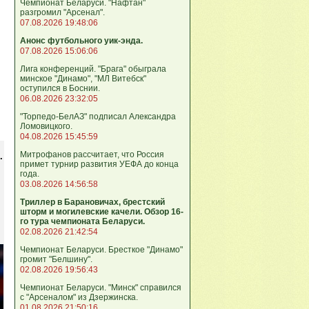
Чемпионат Беларуси. "Нафтан"
разгромил "Арсенал".
07.08.2026 19:48:06
Анонс футбольного уик-энда.
07.08.2026 15:06:06
Лига кoнференций. "Брага" обыграла
минское "Динамо", "МЛ Витебск"
оступился в Боснии.
06.08.2026 23:32:05
"Торпедо-БелАЗ" подписал Александра
Ломовицкого.
04.08.2026 15:45:59
Митрофанов рассчитает, что Россия
.
примет турнир развития УЕФА до конца
года.
03.08.2026 14:56:58
Триллер в Барановичах, брестский
шторм и могилевские качели. Обзор 16-
го тура чемпионата Беларуси.
02.08.2026 21:42:54
Чемпионат Беларуси. Бресткое "Динамо"
громит "Белшину".
02.08.2026 19:56:43
Чемпионат Беларуси. "Минск" справился
с "Арсеналом" из Дзержинска.
01.08.2026 21:50:16