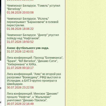
Чемпионат Беларуси. "Гомель" уступил
"Витебску".
01.08.2026 20:03:08
Чемпионат Беларуси. "Ислочь"
переигрывает "Барановичи" в голевой
перестрелке.
01.08.2026 18:06:22
Чемпионат Беларуси. "Днепр" упустил
победу над "Нафтаном".
31.07.2026 19:50:52
Анонс футбольного уик-энда.
31.07.2026 12:40:01
Лига конференций. Проход "Богемианса",
"Браги", "МЛ Витебск", "Динамо Сити",
"Хиберниана" и ХИКа.
31.07.2026 00:10:17
Лига конференций. "Аякс" во второй раз
разгромил "Воеводину", РФШ выстоял в
Исландии, а БАТЭ крупно проиграл в
Швейцарии.
30.07.2026 23:22:08
з
Лига кoнференций. Минское "Динамо"
прошло "Нефтчи", а "Жальгирис"
уничтожил "Динамо-Тбилиси".
м
30.07.2026 22:16:49