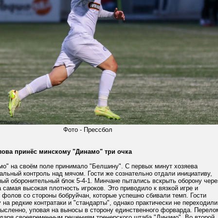
Фото - Прессбол
ова принёс минскому "Динамо" три очка
мо" на своём поле принимало "Белшину". С первых минут хозяева
альный контроль над мячом. Гости же сознательно отдали инициативу,
ый оборонительный блок 5-4-1. Минчане пытались вскрыть оборону чере
а самая высокая плотность игроков. Это приводило к вязкой игре и
 фолов со стороны бобруйчан, которые успешно сбивали темп. Гости
 на редкие контратаки и "стандарты", однако практически не переходили
мысленно, уповая на выносы в сторону единственного форварда. Перело
одаря своевременным решениям тренерского штаба "Динамо". Во второй