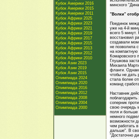
исполнительск
Кубок Америки 2016
минского "Дина
Кубок Америки 2015
Кубок Америки 2011
"Волки" отобр
Кубок Африки 2025
Кубок Африки 2023
Поединок межд
Кубок Африки 2021
уже на 4-й мин
всего 5 минут.
Кубок Африки 2019
восстановил ра
Кубок Африки 2017
создавали мом
Кубок Африки 2015
не позволила с
Кубок Африки 2013
на компактную 
Кубок Африки 2012
Комаровского п
Кубок Африки 2010
Глушкова заста
Кубок Азии 2023
Михаила Марти
Кубок Азии 2019
фланги. Однако
Кубок Азии 2015
чтобы не дать 
Олимпиада 2024
стала более от
Олимпиада 2020
команд сработа
Олимпиада 2016
Олимпиада 2012
Наставник дей
Олимпиада 2008
поблагодарить 
Олимпиада 2004
соперник проти
свою очередь м
Олимпиада 2000
поля и больше 
немного подвел
возможности дл
чем работать 
дальше". В сво
"Достаточно д