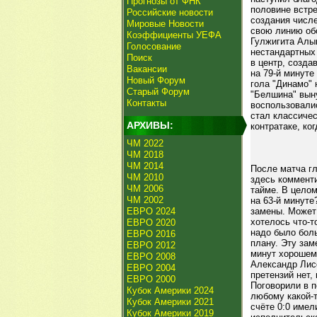
Прогнозы от ФНК
половине встре
Российские новости
создания числ
Мировые Новости
свою линию об
Коэффициенты УЕФА
Гулжигита Алы
Голосование
нестандартных
Поиск
в центр, созда
Вакансии
на 79-й минуте
Новый Форум
гола "Динамо" 
Старый Форум
"Белшина" вын
Контакты
воспользовали
стал классиче
АРХИВЫ:
контратаке, ко
ЧМ 2022
ЧМ 2018
ЧМ 2014
После матча гл
ЧМ 2010
здесь комменти
ЧМ 2006
тайме. В целом
ЧМ 2002
на 63-й минуте
ЕВРО 2024
замены. Может 
хотелось что-т
ЕВРО 2020
надо было бол
ЕВРО 2016
плану. Эту зам
ЕВРО 2012
минут хорошем
ЕВРО 2008
Александр Лисо
ЕВРО 2004
претензий нет,
ЕВРО 2000
Поговорили в п
Кубок Америки 2024
любому какой-т
Кубок Америки 2021
счёте 0:0 имел
Кубок Америки 2019