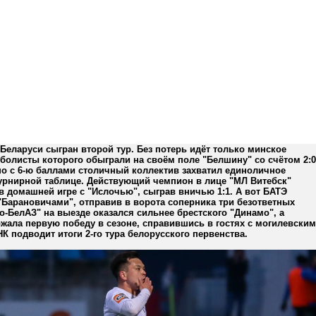
Беларуси сыгран второй тур. Без потерь идёт только минское
болисты которого обыграли на своём поле "Белшину" со счётом 2:0
но с 6-ю баллами столичный коллектив захватил единоличное
турнирной таблице. Действующий чемпион в лице "МЛ Витебск"
в домашней игре с "Ислочью", сыграв вничью 1:1. А вот БАТЭ
"Барановичами", отправив в ворота соперника три безответных
о-БелАЗ" на выезде оказался сильнее брестского "Динамо", а
жала первую победу в сезоне, справившись в гостях с могилевским
К подводит итоги 2-го тура белорусского первенства.