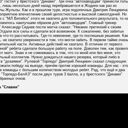
" гостил у брестского "Динамо". Три очка "автозаводцам" принесли гол
 лишь несколько дней назад перебравшегося в Жодино как раз из
илы Жульпы. Как и в прошлом туре, игра подопечных Дмитрия Ленцевича
оприятное впечатление своей целостностью и высокой самоотдачей. Но
е с "МЛ Витебск" этого не хватило для положительного результата, то н
ложилось наилучшим образом для "автозаводцев". Главный тренер
 Александр Седнев после матча сказал: "Никаких претензий к своим
Отдали все силы и сделали всё возможное. К сожалению, без забитых
а что-то рассчитывать. Где-то невезение, где-то поспешные решения. Как
, не хватило уверенности в том, что могли забить. В первом тайме очен
ительной части. Активных действий не хватало. В отличии от первого
ной" ребята сделали большую работу на поле. Доволен тем, как провел
т матч. Знаю и не сомневаюсь в том, что со мной или без меня, это
льный коллектив. Нужно дождаться нашего резерва, который либо в
 в "дозаявке". Рулевой "Торпедо" Дмитрий Ленцевич сказал следующее:
ржали победу на выезде, причём против хорошей команды. Для нас - это
ие команды с большим количеством молодых ребят. Рад, что ещё и два
У "Торпедо-БелАЗ" после двух туров 3 балла, а у брестского "Динамо"
абранных очков.
а "Славии"