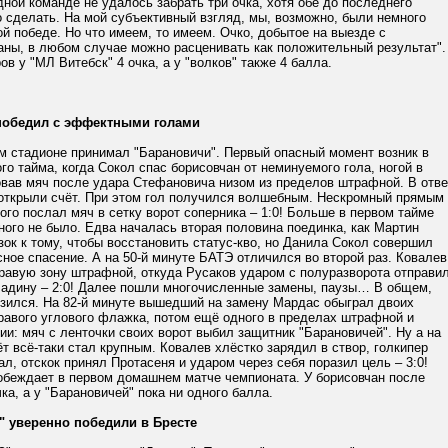
дной команде не удалось забрать три очка, хотя обе до последнего
 сделать. На мой субъективный взгляд, мы, возможно, были немного
ой победе. Но что имеем, то имеем. Очко, добытое на выезде с
аны, в любом случае можно расценивать как положительный результат".
ов у "МЛ Витебск" 4 очка, а у "волков" также 4 балла.
победил с эффектными голами
м стадионе принимал "Барановичи". Первый опасный момент возник в
го тайма, когда Сокол спас борисовчан от неминуемого гола, ногой в
овав мяч после удара Стефановича низом из пределов штрафной. В отве
 открыли счёт. При этом гол получился волшебным. Нескромный прямым
ого послал мяч в сетку ворот соперника – 1:0! Больше в первом тайме
ного не было. Едва началась вторая половина поединка, как Мартин
ок к тому, чтобы восстановить статус-кво, но Данила Сокол совершил
ное спасение. А на 50-й минуте БАТЭ отличился во второй раз. Ковалев
правую зону штрафной, откуда Русаков ударом с полуразворота отправи
ладину – 2:0! Далее пошли многочисленные замены, паузы… В общем,
изился. На 82-й минуте вышедший на замену Мардас обыграл двоих
равого углового флажка, потом ещё одного в пределах штрафной и
ии: мяч с ленточки своих ворот выбил защитник "Барановичей". Ну а на
ёт всё-таки стал крупным. Ковалев хлёстко зарядил в створ, голкипер
ал, отскок принял Протасеня и ударом через себя поразил цель – 3:0!
обеждает в первом домашнем матче чемпионата. У борисовчан после
чка, а у "Барановичей" пока ни одного балла.
" уверенно победили в Бресте