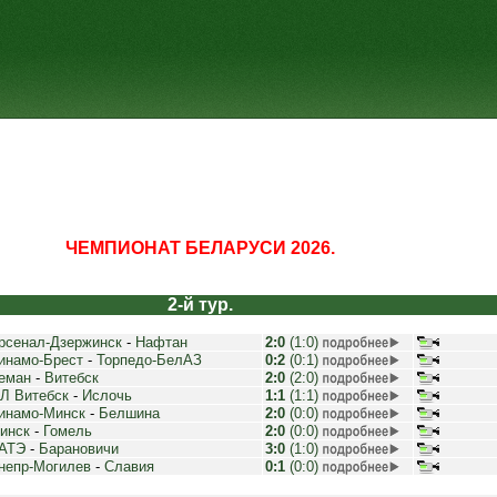
ЧЕМПИОНАТ БЕЛАРУСИ 2026.
2-й тур.
рсенал-Дзержинск
-
Нафтан
2:0
(1:0)
инамо-Брест
-
Торпедо-БелАЗ
0:2
(0:1)
еман
-
Витебск
2:0
(2:0)
Л Витебск
-
Ислочь
1:1
(1:1)
инамо-Минск
-
Белшина
2:0
(0:0)
инск
-
Гомель
2:0
(0:0)
АТЭ
-
Барановичи
3:0
(1:0)
непр-Могилев
-
Славия
0:1
(0:0)