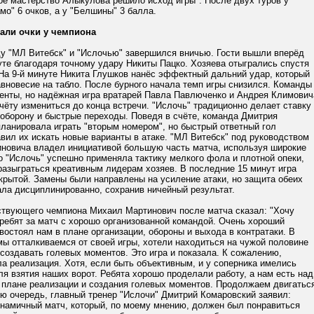
ое мастерство Алыкулова решило исход игры". После двух туров у
мо" 6 очков, а у "Белшины" 3 балла.
али очки у чемпиона
у "МЛ Витебск" и "Ислочью" завершился вничью. Гости вышли вперёд
уте благодаря точному удару Никиты Пацко. Хозяева отыгрались спустя
 На 9-й минуте Никита Глушков нанёс эффектный дальний удар, который
вновесие на табло. После бурного начала темп игры снизился. Команды
енты, но надёжная игра вратарей Павла Павлюченко и Андрея Климович
чёту измениться до конца встречи. "Ислочь" традиционно делает ставку
оборону и быстрые переходы. Поведя в счёте, команда Дмитрия
ланировала играть "вторым номером", но быстрый ответный гол
вил их искать новые варианты в атаке. "МЛ Витебск" под руководством
новича владел инициативой большую часть матча, используя широкие
 "Ислочь" успешно применяла тактику мелкого фола и плотной опеки,
разыграться креативным лидерам хозяев. В последние 15 минут игра
крытой. Замены были направлены на усиление атаки, но защита обеих
ла дисциплинированно, сохранив ничейный результат.
ствующего чемпиона Михаил Мартинович после матча сказал: "Хочу
ребят за матч с хорошо организованной командой. Очень хороший
востоял нам в плане организации, обороны и выхода в контратаки. В
ы отталкиваемся от своей игры, хотели находиться на чужой половине
создавать голевых моментов. Это игра и показала. К сожалению,
а реализация. Хотя, если быть объективным, и у соперника имелись
я взятия наших ворот. Ребята хорошо проделали работу, а нам есть над
в плане реализации и создания голевых моментов. Продолжаем двигатьс
ю очередь, главный тренер "Ислочи" Дмитрий Комаровский заявил:
инамичный матч, который, по моему мнению, должен был понравиться