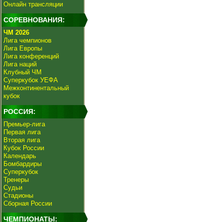
Онлайн трансляции
СОРЕВНОВАНИЯ:
ЧМ 2026
Лига чемпионов
Лига Европы
Лига конференций
Лига наций
Клубный ЧМ
Суперкубок УЕФА
Межконтинентальный
кубок
РОССИЯ:
Премьер-лига
Первая лига
Вторая лига
Кубок России
Календарь
Бомбардиры
Суперкубок
Тренеры
Судьи
Стадионы
Сборная России
ЧЕМПИОНАТЫ: