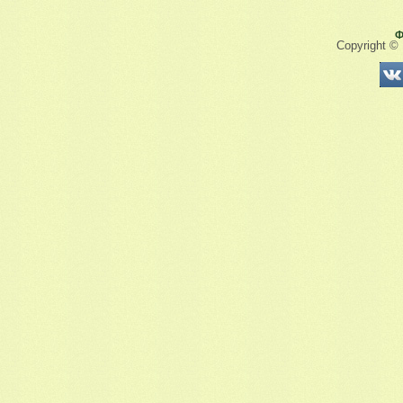
Ф
Copyright ©