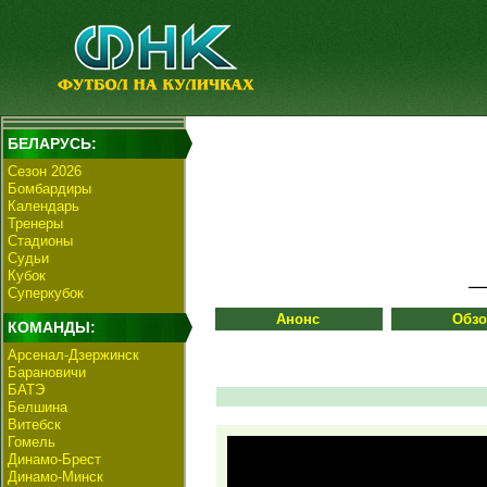
БЕЛАРУСЬ:
Сезон 2026
Бомбардиры
Календарь
Тренеры
Стадионы
Судьи
Кубок
Суперкубок
Анонс
Обз
КОМАНДЫ:
Арсенал-Дзержинск
Барановичи
БАТЭ
Белшина
Витебск
Гомель
Динамо-Брест
Динамо-Минск