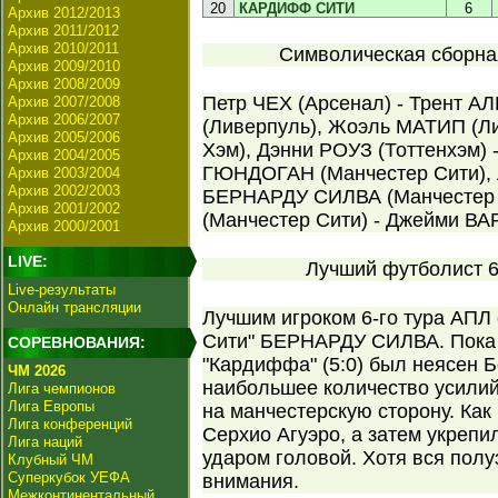
20
КАРДИФФ СИТИ
6
Архив 2012/2013
Архив 2011/2012
Архив 2010/2011
Символическая сборная
Архив 2009/2010
Архив 2008/2009
Петр ЧЕХ (Арсенал) - Трент
Архив 2007/2008
Архив 2006/2007
(Ливерпуль), Жоэль МАТИП (Ли
Архив 2005/2006
Хэм), Дэнни РОУЗ (Тоттенхэм)
Архив 2004/2005
ГЮНДОГАН (Манчестер Сити), 
Архив 2003/2004
Архив 2002/2003
БЕРНАРДУ СИЛВА (Манчестер 
Архив 2001/2002
(Манчестер Сити) - Джейми ВАР
Архив 2000/2001
LIVE:
Лучший футболист 6-
Live-результаты
Онлайн трансляции
Лучшим игроком 6-го тура АПЛ
Сити" БЕРНАРДУ СИЛВА. Пока 
СОРЕВНОВАНИЯ:
"Кардиффа" (5:0) был неясен 
ЧМ 2026
наибольшее количество усилий
Лига чемпионов
Лига Европы
на манчестерскую сторону. Ка
Лига конференций
Серхио Агуэро, а затем укреп
Лига наций
ударом головой. Хотя вся полу
Клубный ЧМ
Суперкубок УЕФА
внимания.
Межконтинентальный