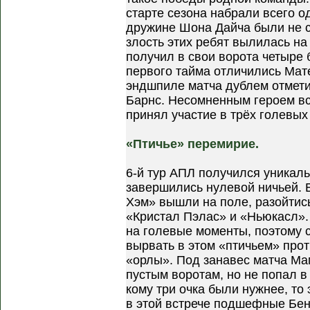
старте сезона набрали всего о
дружине Шона Дайча были не с
злость этих ребят вылилась на
получил в свои ворота четыре 
первого тайма отличились Мат
эндшпиле матча дублем отмет
Барнс. Несомненным героем вс
принял участие в трёх голевых
«Птичье» перемирие.
6-й тур АПЛ получился уникаль
завершились нулевой ничьей. Е
Хэм» вышли на поле, разойтис
«Кристал Пэлас» и «Ньюкасл».
на голевые моменты, поэтому сч
вырвать в этом «птичьем» прот
«орлы». Под занавес матча Ма
пустым воротам, но не попал в 
кому три очка были нужнее, то 
в этой встрече подшефные Бен