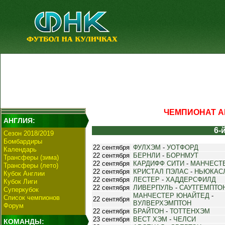
ЧЕМПИОНАТ АН
АНГЛИЯ:
6-
Сезон 2018/2019
Бомбардиры
22 сентября
ФУЛХЭМ
-
УОТФОРД
Календарь
22 сентября
БЕРНЛИ
-
БОРНМУТ
Трансферы (зима)
22 сентября
КАРДИФФ СИТИ
-
МАНЧЕСТ
Трансферы (лето)
22 сентября
КРИСТАЛ ПЭЛАС
-
НЬЮКАС
Кубок Англии
22 сентября
ЛЕСТЕР
-
ХАДДЕРСФИЛД
Кубок Лиги
22 сентября
ЛИВЕРПУЛЬ
-
САУТГЕМПТО
Суперкубок
МАНЧЕСТЕР ЮНАЙТЕД
-
Список чемпионов
22 сентября
ВУЛВЕРХЭМПТОН
Форум
22 сентября
БРАЙТОН
-
ТОТТЕНХЭМ
23 сентября
ВЕСТ ХЭМ
-
ЧЕЛСИ
КОМАНДЫ: