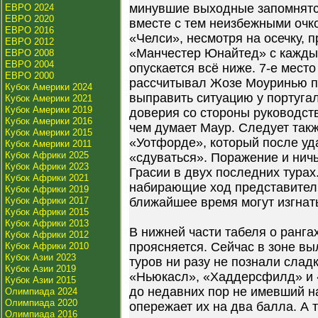
минувшие выходные запомнятс
ЕВРО 2024
ЕВРО 2020
вместе с тем неизбежными очк
ЕВРО 2016
«Челси», несмотря на осечку, п
ЕВРО 2012
«Манчестер Юнайтед» с кажды
ЕВРО 2008
ЕВРО 2004
опускается всё ниже. 7-е место 
ЕВРО 2000
рассчитывал Жозе Моуринью п
Кубок Америки 2024
выправить ситуацию у португал
Кубок Америки 2021
Кубок Америки 2019
доверия со стороны руководст
Кубок Америки 2016
чем думает Маур. Следует такж
Кубок Америки 2015
«Уотфорде», который после уд
Кубок Америки 2011
Кубок Африки 2025
«сдуваться». Поражение и ничь
Кубок Африки 2023
Грасии в двух последних турах
Кубок Африки 2021
набирающие ход представител
Кубок Африки 2019
Кубок Африки 2017
ближайшее время могут изгнать
Кубок Африки 2015
Кубок Африки 2013
В нижней части табеля о ранга
Кубок Африки 2012
проясняется. Сейчас в зоне вы
Кубок Африки 2010
Кубок Азии 2023
туров ни разу не познали слад
Кубок Азии 2019
«Ньюкасл», «Хаддерсфилд» и 
Кубок Азии 2015
до недавних пор не имевший на
Олимпиада 2024
Олимпиада 2020
опережает их на два балла. А 
Олимпиада 2016