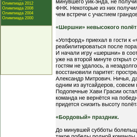
минувшего уик-энда, не получ
Олимпиада 2012
ФНК. Некоторые из них получи
Олимпиада 2008
Олимпиада 2004
чем встречи с участием грандо
Олимпиада 2000
«Шершни» невысокого полёт
«Уотфорд» приехал в гости к 
реабилитироваться после пор
И начали игру «шершни» в соот
уже на второй минуте открыл с
гостям не удалось, а незадолг
восстановили паритет: простре
Александр Митрович. Ничья, да
одним из аутсайдеров, совсем
Подопечные Хави Грасии остали
команда не вернётся на побед
придется снизить высоту полёт
«Бордовый» праздник.
До минувшей субботы болельщи
такое победы родной команды.