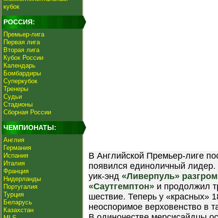
кубок
РОССИЯ:
Премьер-лига
Первая лига
Вторая лига
Кубок России
Календарь
Бомбардиры
Суперкубок
Тренеры
Судьи
Стадионы
Сборная России
ЧЕМПИОНАТЫ:
Англия
Германия
В Английской Премьер-лиге по
Испания
Италия
появился единоличный лидер.
Франция
уик-энд
«Ливерпуль» разгро
Нидерланды
«Саутгемптон»
и продолжил 
Португалия
Турция
шествие. Теперь у «красных» 1
Беларусь
неоспоримое верховенство в та
Казахстан
В одиночестве мерсисайдцы о
MLS