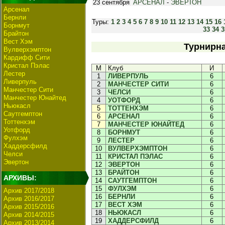
23 сентября
АРСЕНАЛ
-
ЭВЕРТОН
Арсенал
Бернли
Туры:
1
2
3
4
5
6
7
8
9
10
11
12
13
14
15
16
Борнмут
33
34
3
Брайтон
Вест Хэм
Турнирна
Вулверхэмптон
Кардифф Сити
Кристал Пэлас
М
Клуб
И
Лестер
1
ЛИВЕРПУЛЬ
6
Ливерпуль
2
МАНЧЕСТЕР СИТИ
6
Манчестер Сити
3
ЧЕЛСИ
6
Манчестер Юнайтед
4
УОТФОРД
6
Ньюкасл
5
ТОТТЕНХЭМ
6
Саутгемптон
6
АРСЕНАЛ
6
Тоттенхэм
7
МАНЧЕСТЕР ЮНАЙТЕД
6
Уотфорд
8
БОРНМУТ
6
Фулхэм
9
ЛЕСТЕР
6
Хаддерсфилд
10
ВУЛВЕРХЭМПТОН
6
Челси
11
КРИСТАЛ ПЭЛАС
6
Эвертон
12
ЭВЕРТОН
6
13
БРАЙТОН
6
АРХИВЫ:
14
САУТГЕМПТОН
6
15
ФУЛХЭМ
6
Архив 2017/2018
16
БЕРНЛИ
6
Архив 2016/2017
17
ВЕСТ ХЭМ
6
Архив 2015/2016
18
НЬЮКАСЛ
6
Архив 2014/2015
19
ХАДДЕРСФИЛД
6
Архив 2013/2014