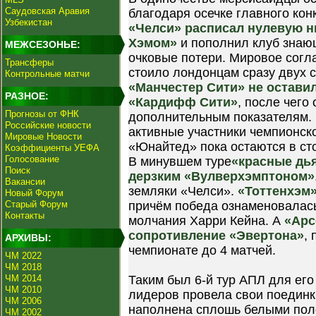
Саудовская Аравия
благодаря осечке главного кон
Узбекистан
«Челси» расписал нулевую н
Хэмом»
и пополнил клуб знающ
МЕЖСЕЗОНЬЕ:
очковые потери. Мировое сог
Трансферы
стоило лондонцам сразу двух с
Контрольные матчи
«Манчестер Сити» не остави
РАЗНОЕ:
«Кардифф Сити»
, после чего
Прогнозы от ФНК
дополнительным показателям. 
Российские новости
активные участники чемпионской
Мировые Новости
«Юнайтед» пока остаются в сто
Коэффициенты УЕФА
Голосование
В минувшем туре
«красные дь
Поиск
дерзким «Вулверхэмптоном»
Вакансии
земляки «Челси».
«Тоттенхэм»
Новый Форум
Старый Форум
причём победа ознаменовалас
Контакты
молчания Харри Кейна. А
«Арс
сопротивление «Эвертона»
,
АРХИВЫ:
чемпионате до 4 матчей.
ЧМ 2022
ЧМ 2018
ЧМ 2014
Таким был 6-й тур АПЛ для его
ЧМ 2010
лидеров провела свои поединки
ЧМ 2006
наполнена сплошь белыми пол
ЧМ 2002