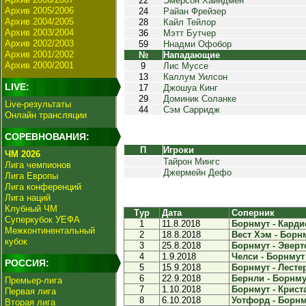
22
Эмерсон Хайндмен
Архив 2005/2006
24
Райан Фрейзер
Архив 2004/2005
28
Кайл Тейлор
Архив 2003/2004
36
Мэтт Бутчер
Архив 2002/2003
59
Ннадми Офобор
Архив 2001/2002
№
Нападающие
Архив 2000/2001
9
Лис Муссе
13
Каллум Уилсон
LIVE:
17
Джошуа Кинг
29
Доминик Соланке
Live-результаты
44
Сэм Сарридж
Онлайн трансляции
СОРЕВНОВАНИЯ:
П
Игроки
ЧМ 2026
Тайрон Мингс
Лига чемпионов
Джермейн Дефо
Лига Европы
Лига конференций
Лига наций
Клубный ЧМ
Тур
Дата
Соперник
Суперкубок УЕФА
1
11.8.2018
Борнмут - Карди
Межконтинентальный
2
18.8.2018
Вест Хэм - Борнм
кубок
3
25.8.2018
Борнмут - Эверто
4
1.9.2018
Челси - Борнмут 
РОССИЯ:
5
15.9.2018
Борнмут - Лестер
6
22.9.2018
Бернли - Борнмут
Премьер-лига
7
1.10.2018
Борнмут - Криста
Первая лига
8
6.10.2018
Уотфорд - Борнму
Вторая лига