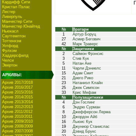
Кардифф Сити
Кристал Пэлас
Лестер
Ливерпуль
Манчестер Сити
Манчестер Юнайтед
№
Вратари
Ньюкасл
1
Артур Боруц
Саутгемптон
27
Асмир Бегович
Тоттенхэм
42
Марк Траверс
Уотфорд
№
Защитники
Фулхэм
2
Саймон Фрэнсис
Хаддерсфилд
3
Стив Кук
Челси
5
Натан Аке
Эвертон
11
Чарли Дэниелс
15
Адам Смит
АРХИВЫ:
21
Диего Рико
Архив 2017/2018
23
Натаниэл Клайн
Архив 2016/2017
25
Джек Симпсон
Архив 2015/2016
33
Крис Мефам
Архив 2014/2015
№
Полузащитники
Архив 2013/2014
4
Дэн Гослинг
Архив 2012/2013
6
Эндрю Сурман
Архив 2011/2012
8
Джефферсон Лерма
Архив 2010/2011
10
Джордон Айб
Архив 2009/2010
16
Льюис Кук
Архив 2008/2009
19
Джуниор Станислас
Архив 2007/2008
20
Дэвид Брукс
Архив 2006/2007