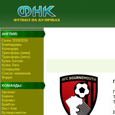
АНГЛИЯ:
Сезон 2018/2019
Бомбардиры
Календарь
Трансферы (зима)
Трансферы (лето)
Кубок Англии
Кубок Лиги
Суперкубок
Список чемпионов
Форум
КОМАНДЫ:
Арсенал
Бернли
Борнмут
Брайтон
Вест Хэм
Вулверхэмптон