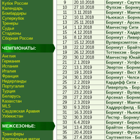
9
20.10.2018
Борнмут - Саутге
Кубок России
10
27.10.2018
Фулхэм - Борнмут
Календарь
11
3.11.2018
Борнмут - Манче
Бомбардиры
12
10.11.2018
Ньюкасл - Борнму
Суперкубок
13
25.11.2018
Борнмут - Арсена
Тренеры
14
1.12.2018
Манчестер Сити -
Судьи
15
4.12.2018
Борнмут - Хадде
Стадионы
16
8.12.2018
Борнмут - Ливерп
Сборная России
17
15.12.2018
Вулверхэмптон -
18
22.12.2018
Борнмут - Брайто
ЧЕМПИОНАТЫ:
19
26.12.2018
Тоттенхэм - Борн
Англия
20
30.12.2018
Манчестер Юнайт
Германия
21
2.1.2019
Борнмут - Уотфор
Испания
22
13.1.2019
Эвертон - Борнму
Италия
23
19.1.2019
Борнмут - Вест Х
Франция
24
30.1.2019
Борнмут - Челси 
Нидерланды
25
2.2.2019
Кардифф Сити - 
Португалия
26
9.2.2019
Ливерпуль - Борн
Турция
27
23.2.2019
Борнмут - Вулве
Беларусь
28
27.2.2019
Арсенал - Борнму
Казахстан
29
2.3.2019
Борнмут - Манчес
MLS
30
9.3.2019
Хаддерсфилд - Б
Саудовская Аравия
31
16.3.2019
Борнмут - Ньюкас
Узбекистан
32
30.3.2019
Лестер - Борнмут
33
6.4.2019
Борнмут - Бернли
МЕЖСЕЗОНЬЕ:
34
13.4.2019
Брайтон - Борнму
35
20.4.2019
Борнмут - Фулхэм
Трансферы
36
27.4.2019
Саутгемптон - Бо
Контрольные матчи