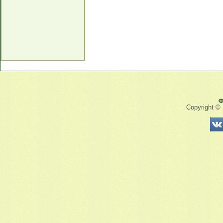
Ф
Copyright ©