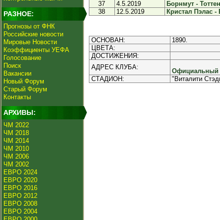
37
4.5.2019
Борнмут - Тоттен
38
12.5.2019
Кристал Пэлас - 
РАЗНОЕ:
Прогнозы от ФНК
Российские новости
ОСНОВАН:
1890.
Мировые Новости
ЦВЕТА:
Коэффициенты УЕФА
ДОСТИЖЕНИЯ:
Голосование
Поиск
АДРЕС КЛУБА:
Официальный и
Вакансии
СТАДИОН:
"Виталити Стэд
Новый Форум
Старый Форум
Контакты
АРХИВЫ:
ЧМ 2022
ЧМ 2018
ЧМ 2014
ЧМ 2010
ЧМ 2006
ЧМ 2002
ЕВРО 2024
ЕВРО 2020
ЕВРО 2016
ЕВРО 2012
ЕВРО 2008
ЕВРО 2004
ЕВРО 2000