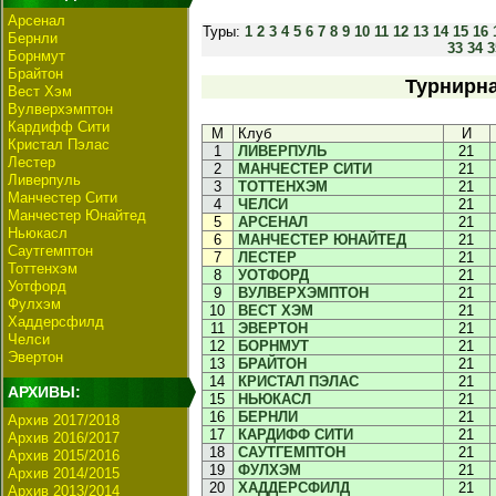
Арсенал
Туры:
1
2
3
4
5
6
7
8
9
10
11
12
13
14
15
16
Бернли
33
34
3
Борнмут
Брайтон
Турнирна
Вест Хэм
Вулверхэмптон
Кардифф Сити
М
Клуб
И
Кристал Пэлас
1
ЛИВЕРПУЛЬ
21
Лестер
2
МАНЧЕСТЕР СИТИ
21
Ливерпуль
3
ТОТТЕНХЭМ
21
Манчестер Сити
4
ЧЕЛСИ
21
Манчестер Юнайтед
5
АРСЕНАЛ
21
Ньюкасл
6
МАНЧЕСТЕР ЮНАЙТЕД
21
Саутгемптон
7
ЛЕСТЕР
21
Тоттенхэм
8
УОТФОРД
21
Уотфорд
9
ВУЛВЕРХЭМПТОН
21
Фулхэм
10
ВЕСТ ХЭМ
21
Хаддерсфилд
11
ЭВЕРТОН
21
Челси
12
БОРНМУТ
21
Эвертон
13
БРАЙТОН
21
14
КРИСТАЛ ПЭЛАС
21
АРХИВЫ:
15
НЬЮКАСЛ
21
16
БЕРНЛИ
21
Архив 2017/2018
17
КАРДИФФ СИТИ
21
Архив 2016/2017
18
САУТГЕМПТОН
21
Архив 2015/2016
19
ФУЛХЭМ
21
Архив 2014/2015
20
ХАДДЕРСФИЛД
21
Архив 2013/2014