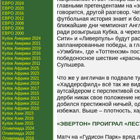
ЕВРО 2024
главными претендентами на «зо
ЕВРО 2020
говорится, другой разговор. Ч
ЕВРО 2016
футбольная история знает и б
ЕВРО 2012
ЕВРО 2008
ближайшие дни чемпионат Анг
ЕВРО 2004
ради розыгрыша Кубка, а через
ЕВРО 2000
Сити» и «Ливерпуль» будут ра
Кубок Америки 2024
Кубок Америки 2021
запланированные победы, а гл
Кубок Америки 2019
«Уэмбли», где «Тоттенхэм» пос
Кубок Америки 2016
победоносное шествие «красн
Кубок Америки 2015
Кубок Америки 2011
Сульшера.
Кубок Африки 2025
Кубок Африки 2023
Что же у англичан в подвале 
Кубок Африки 2021
Кубок Африки 2019
«Хаддерсфилд» всё так же ви
Кубок Африки 2017
аутсайдером с перспективой с
Кубок Африки 2015
дерби никак свое положение н
Кубок Африки 2013
Кубок Африки 2012
добился престижной ничьей, од
Кубок Африки 2010
избежал. Выше – плотность, х
Кубок Азии 2023
Кубок Азии 2019
«ЭВЕРТОН» ПРОИГРАЛ «ЛЕС
Кубок Азии 2015
Олимпиада 2024
Олимпиада 2020
Матч на «Гудисон Парк» вряд 
Олимпиада 2016