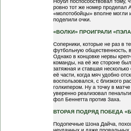
Ноубл поспособствовал тому, ч
ровно тот же номер проделал 
«молотобойцы» вполне могли и
поделили очки.
«ВОЛКИ» ПРОИГРАЛИ «ПЭЛА
Соперники, которые не раз в 
футбольную общественность, в
Однако в концовке нервы креп
команды, на её же стороне бы
затяжная и ставшая несколько
её части, когда мяч удобно отс
воспользовался, с близкого ра
голкипером. Ну а точку в матч
уверенно реализовал пенальти
фол Беннетта против Заха.
ВТОРАЯ ПОДРЯД ПОБЕДА «Б
Подопечные Шона Дайча, похож
неудачных и даже провальных