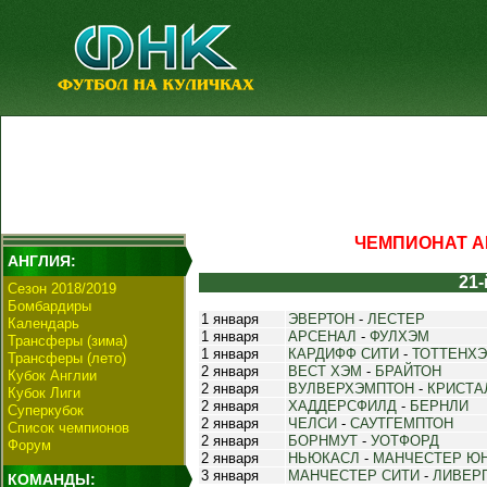
ЧЕМПИОНАТ АН
АНГЛИЯ:
21-
Сезон 2018/2019
Бомбардиры
1 января
ЭВЕРТОН
-
ЛЕСТЕР
Календарь
1 января
АРСЕНАЛ
-
ФУЛХЭМ
Трансферы (зима)
1 января
КАРДИФФ СИТИ
-
ТОТТЕНХ
Трансферы (лето)
2 января
ВЕСТ ХЭМ
-
БРАЙТОН
Кубок Англии
2 января
ВУЛВЕРХЭМПТОН
-
КРИСТА
Кубок Лиги
2 января
ХАДДЕРСФИЛД
-
БЕРНЛИ
Суперкубок
2 января
ЧЕЛСИ
-
САУТГЕМПТОН
Список чемпионов
2 января
БОРНМУТ
-
УОТФОРД
Форум
2 января
НЬЮКАСЛ
-
МАНЧЕСТЕР Ю
3 января
МАНЧЕСТЕР СИТИ
-
ЛИВЕР
КОМАНДЫ: