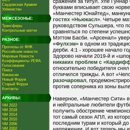
сражения за титул. Уле Гунна
Саудовская Аравия
буквами вписывает свою норв
Узбекистан
«Манчестер Юнайтед», манку
МЕЖСЕЗОНЬЕ:
гостях «Ньюкасл»
. Четыре ма
руководством Сульшера, что п
Трансферы
Контрольные матчи
сравняться по степени успешн
Мэттом Басби. «Арсенал» уве
РАЗНОЕ:
«Фулхэм»
в одном из традици
Прогнозы от ФНК
дерби. 4:1 - хорошее начало г
Российские новости
Здорово начали 2019-й и «шпо
Мировые Новости
Коэффициенты УЕФА
никаких проблем с «Кардиф
Голосование
относительно победителя снял 
Поиск
отличился трижды. А вот «Чел
Вакансии
Новый Форум
разочаровал
, продемонстриро
Старый Форум
против соперника из зоны выле
Контакты
АРХИВЫ:
Наверное, «Манчестер Сити» в
и нейтральные любители футбо
ЧМ 2022
ЧМ 2018
получить обострение чемпионск
ЧМ 2014
тот самый сезон АПЛ, из котор
ЧМ 2010
последним турам и который до
ЧМ 2006
ЧМ 2002
напряжении. И вот теперь мы 