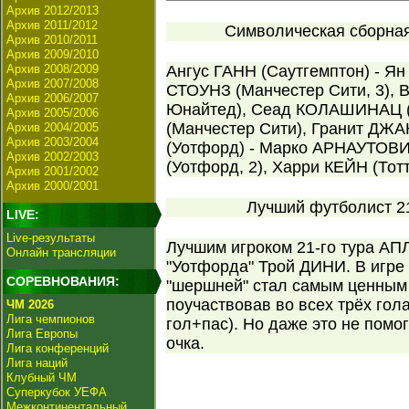
Архив 2012/2013
Архив 2011/2012
Символическая сборная 
Архив 2010/2011
Архив 2009/2010
Архив 2008/2009
Ангус ГАНН (Саутгемптон) - Я
Архив 2007/2008
СТОУНЗ (Манчестер Сити, 3),
Архив 2006/2007
Юнайтед), Сеад КОЛАШИНАЦ 
Архив 2005/2006
(Манчестер Сити), Гранит ДЖА
Архив 2004/2005
Архив 2003/2004
(Уотфорд) - Марко АРНАУТОВИЧ
Архив 2002/2003
(Уотфорд, 2), Харри КЕЙН (Тотт
Архив 2001/2002
Архив 2000/2001
Лучший футболист 21
LIVE:
Live-результаты
Лучшим игроком 21-го тура АП
Онлайн трансляции
"Уотфорда" Трой ДИНИ. В игре 
СОРЕВНОВАНИЯ:
"шершней" стал самым ценным 
поучаствовав во всех трёх гол
ЧМ 2026
Лига чемпионов
гол+пас). Но даже это не помо
Лига Европы
очка.
Лига конференций
Лига наций
Клубный ЧМ
Суперкубок УЕФА
Межконтинентальный