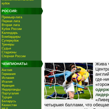
кубок
РОССИЯ:
Премьер-лига
Первая лига
Вторая лига
Кубок России
Календарь
Бомбардиры
Суперкубок
Тренеры
Судьи
Стадионы
Сборная России
Жива 
ЧЕМПИОНАТЫ:
Центр
Англия
англий
Германия
Испания
где-ни
Италия
«горо
Франция
одерж
Нидерланды
Португалия
лидер
Турция
«Ливе
Беларусь
четырьмя баллами, что обещае
Казахстан
MLS