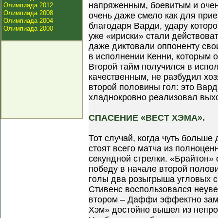
напряженным, боевитым и очен
Олимпиада 2012
Олимпиада 2008
очень даже смело как для при
Олимпиада 2004
благодаря Варди, удару которо
Олимпиада 2000
уже «ириски» стали действова
даже диктовали оппоненту сво
в исполнении Кенни, которым о
Второй тайм получился в испо
качественным, не разбудил хо
второй половины гол: это Вар
хладнокровно реализовал выхо
СПАСЕНИЕ «ВЕСТ ХЭМА».
Тот случай, когда чуть больше
стоят всего матча из полноцен
секундной стрелки. «Брайтон»
победу в начале второй полови
голы два розыгрыша угловых с
Стивенс воспользовался неуве
втором – Даффи эффектно зам
Хэм» достойно вышел из непро