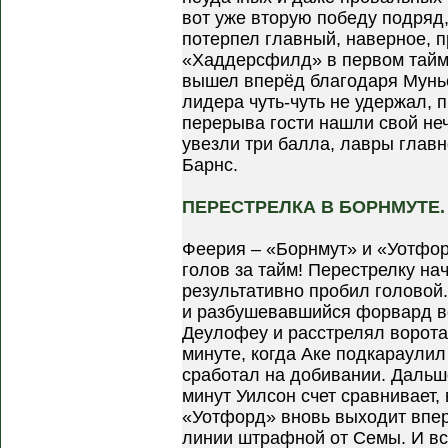
вот уже вторую победу подряд
потерпел главный, наверное, п
«Хаддерсфилд» в первом тайм
вышел вперёд благодаря Мунье
лидера чуть-чуть не удержал, п
перерыва гости нашли свой неч
увезли три балла, лавры главн
Барнс.
ПЕРЕСТРЕЛКА В БОРНМУТЕ.
Феерия – «Борнмут» и «Уотфор
голов за тайм! Перестрелку нач
результативно пробил головой.
и разбушевавшийся форвард в
Деулофеу и расстрелял ворота
минуте, когда Аке подкараули
сработал на добивании. Дальш
минут Уилсон счет сравнивает,
«Уотфорд» вновь выходит впер
линии штрафной от Семы. И вс