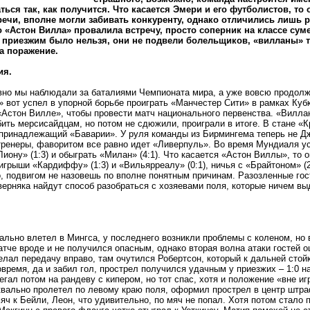
аться так, как получится. Что касается Эмери и его футболистов, т
речи, вполне могли забивать конкуренту, однако отличились лишь раз
то «Астон Вилла» провалила встречу, просто соперник на классе сум
 приезжим было нельзя, они не подвели болельщиков, «вилланы» т
а поражение.
ия.
вно мы наблюдали за баталиями Чемпионата мира, а уже вовсю продол
 вот успел в упорной борьбе проиграть «Манчестер Сити» в рамках Кубка
«Астон Вилле», чтобы провести матч национального первенства. «Вилл
ить мерсисайдцам, но потом не сдюжили, проиграли в итоге. В стане «
принадлежащий «Баварии». У руля команды из Бирмингема теперь не Дж
ренеры, фаворитом все равно идет «Ливерпуль». Во время Мундиаля у
Лиону» (1:3) и обыграть «Милан» (4:1). Что касается «Астон Виллы», то
игрыши «Кардиффу» (1:3) и «Вильярреалу» (0:1), ничья с «Брайтоном» (2:
о, подвигом не назовешь по вполне понятным причинам. Разозленные гос
верняка найдут способ разобраться с хозяевами поля, которые ничем 
ально влетел в Мингса, у последнего возникли проблемы с коленом, но 
атче вроде и не получился опасным, однако вторая волна атаки гостей 
лал передачу вправо, там очутился Робертсон, который к дальней стой
время, да и забил гол, прострел получился удачным у приезжих – 1:0 на
егал потом на рандеву с кипером, но тот спас, хотя и положение «вне 
вально пролетел по левому краю поля, оформил прострел в центр штраф
яч к Бейли, Леон, что удивительно, по мяч не попал. Хотя потом стало 