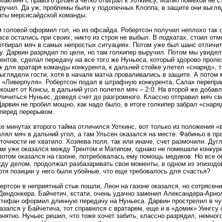
Макгинн с правого фланга четко отыграл к Уоткинсу, Матип помехой не с
ручил. Да уж, проблемы были у подопечных Клоппа, в защите они выгляд
аты мерсисайдской команды.
 головой оформил гол, но из офсайда. Робертсон получил неплохо так о
 все остались при своих, никто из строя не выбыл. В подкатах, стоил от
отбирал мяч в самых непростых ситуациях. Потом уже был шанс отличи
у. Дарвин разрядил по цели, но там голкипер выручил. Потом мы увиде
ентов, сделал передачу на все того же Нуньеса, который здорово прол
к для вратаря команды конкурента, к дальней стойке улетел «снаряд», 
ыглядели гости, хотя в начале матча проваливались в защите. А потом
 «Ливерпуля». Робертсон подал в штрафную конкурента, Салах переправи
кошет от Консы, в дальний угол полетел мяч – 2:0. На второй же добавл
тличиться Нуньес, доведя счет до разгромного. Классно отправил мяч с
Дарвин не пробил мощно, как надо было, в итоге голкипер забрал «снаря
 перед перерывом.
е минутах второго тайма отличился Уоткинс, вот только из положения «
влял мяч в дальний угол, а там Ульсен оказался на месте. Фабиньо в пр
 точности не хватило. Хозяева поля, так или иначе, счет размочили. Дуг
ам уже оказался между Трентом и Матипом, однако не помешали конкуре
потом оказался на газоне, потребовалась ему помощь медиков. Но все о
ду делом, продолжал разбазаривать свои моменты, в одном из эпизодов
отя позиции у него были убойные, что еще требовалось для счастья?
ертсон в неприятный стык пошли, Леон на газоне оказался, но сотрясени
Дендонкера. Байчетич, кстати, очень удачно заменил Александера-Арнол
 Стефан оформил длинную передачу на Нуньеса. Дарвин прострелил в ч
азался у Байчетича, тот справился с вратарем, еще и в «домик» Уингсу о
онятно. Нуньес решил, что тоже хочет забить, классно разрядил, немного