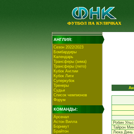
АНГЛИЯ:
Сезон 2022/2023
Бомбардиры
Календарь
Трансферы (зима)
Трансферы (лето)
Кубок Англии
Кубок Лиги
Суперкубок
Тренеры
Ан
Судьи
Список чемпионов
Форум
КОМАНДЫ:
Арсенал
Астон Вилла
Робин Ульс
Борнмут
Тайрон Мин
Брайтон
Люка Динь