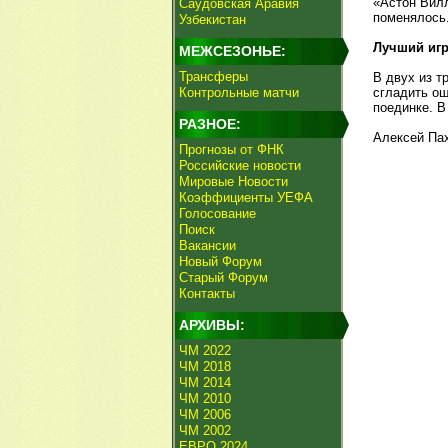
«Астон Вилл
Саудовская Аравия
поменялось.
Узбекистан
Лучший игр
МЕЖСЕЗОНЬЕ:
Трансферы
В двух из т
Контрольные матчи
сгладить ош
поединке. В
РАЗНОЕ:
Алексей Па
Прогнозы от ФНК
Российские новости
Мировые Новости
Коэффициенты УЕФА
Голосование
Поиск
Вакансии
Новый Форум
Старый Форум
Контакты
АРХИВЫ:
ЧМ 2022
ЧМ 2018
ЧМ 2014
ЧМ 2010
ЧМ 2006
ЧМ 2002
ЕВРО 2024