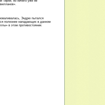
 Тирни, но ничего уже не
«вилланов».
проваливалась, Эндрю пытался
ался полезнее нападающих в данном
ллы» в этом противостоянии.