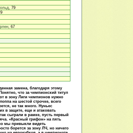
нольд
, 79
79
рлен
, 67
енная замена, благодаря этому
Понятно, что за чемпионский титул
от в зону Лиги чемпионов нужно
оппа на шестой строчке, всего
еется, не так много. Нуньес
х в защите, еще и атаковать
 так сыграли в рамке, пусть первый
яча. «Красный грифон» на пять
чно мы привыкли видеть
осто борется за зону ЛЧ, но ничего
нно на еврокубков, а в чемпионате