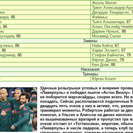
Жоэль Матип
Трент Александер-Ар
инн
Джордан Хендерсон
, 
амара
, 86
Фабиньо
с
Тьяго Алькантара
, 67
и
, 86
Алекс Окслейд-Чембе
нс
Дарвин Нуньес
, 88
Буэндиа
, 86
Мохамед Салах
Замены:
оутиньо
, 86
Наби Кейта
, 67
, 86
Харви Эллиотт
, 67
ендонкер
, 86
Стефан Байчетич
, 79
Кёртис Джонс
, 79
Бен Доак
, 88
Наказания:
Тренеры:
и
Юрген Клопп
Удачные розыгрыши угловых и вовремя провед
«Ливерпуль» и победил нынче «Астон Виллу». 
не поборются мерсисайдцы, скорее всего. Но в
попадать. Сейчас располагаются подопечные Кл
двадцать пять очков у них в активе, что, разум
транжирил моменты, Робертсон работал за двои
помогал, а Ульсен и Алиссон на двоих неплохо
из вышеназванных вратарей и пропустил три м
очков отстает от «Тоттенхэма», впрочем, обы
«Ливерпуль» в числе лидеров, а теперь клуб пр
страшного, возможно, команда настроится име