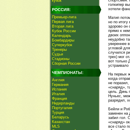
спортсмен. 
кубок
голкипер вы
хотели фан
РОССИЯ:
Премьер-лига
Матип потом
Первая лига
но по итогу
Вторая лига
здорово он 
прямо к нем
Кубок России
двоих оппон
Календарь
неудобно та
Бомбардиры
увереннее в
Суперкубок
угловой для
Тренеры
случился ри
Судьи
трех) мог о
Стадионы
вот только 
Сборная России
устраивало
ЧЕМПИОНАТЫ:
На первых ж
когда отпра
Англия
не поразил,
Германия
«снаряд», т
Испания
цель. Динь 
Италия
Нуньес, меж
Франция
разрядил, х
Нидерланды
Португалия
Бейли и Роб
Турция
заменен на 
Беларусь
забил гол.
Казахстан
«снаряд» ок
MLS
все стало п