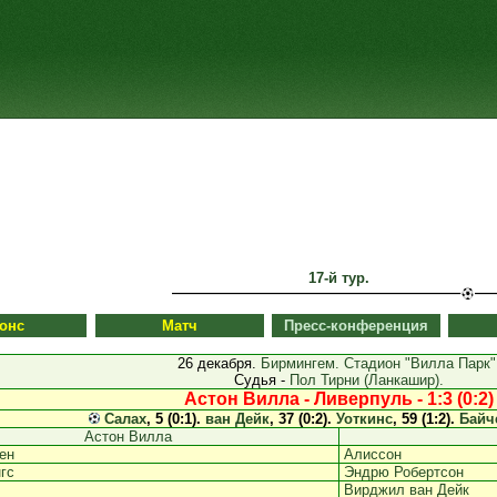
17-й тур.
онс
Матч
Пресс-конференция
26 декабря.
Бирмингем. Стадион "Вилла Парк"
Судья -
Пол Тирни (Ланкашир).
Астон Вилла - Ливерпуль - 1:3 (0:2)
Салах
, 5 (0:1).
ван Дейк
, 37 (0:2).
Уоткинс
, 59 (1:2).
Байч
Астон Вилла
ен
Алиссон
гс
Эндрю Робертсон
Вирджил ван Дейк