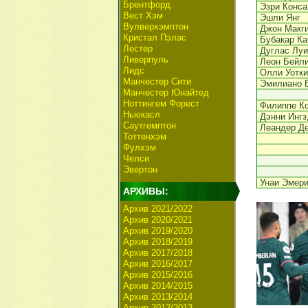
Брентфорд
Эзри Конса
Вест Хэм
Эшли Янг
Вулверхэмптон
Джон Макг
Кристал Пэлас
Бубакар К
Лестер
Дуглас Луи
Ливерпуль
Леон Бейл
Лидс
Олли Уотки
Манчестер Сити
Эмилиано 
Манчестер Юнайтед
Ноттингем Форест
Филиппе К
Ньюкасл
Дэнни Ингз
Саутгемптон
Леандер Д
Тоттенхэм
Фулхэм
Челси
Эвертон
Унаи Эмер
АРХИВЫ:
Архив 2021/2022
Архив 2020/2021
Архив 2019/2020
Архив 2018/2019
Архив 2017/2018
Архив 2016/2017
Архив 2015/2016
Архив 2014/2015
Архив 2013/2014
Архив 2012/2013