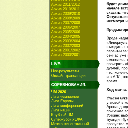
будет двиг
Архив 2011/2012
начале вст
Архив 2010/2011
сказать, ч
Архив 2009/2010
Оступаться
Архив 2008/2009
несмотря н
Архив 2007/2008
Архив 2006/2007
Предыстор
Архив 2005/2006
Архив 2004/2005
Вроде неда
Архив 2003/2004
«Ливерпуль»
Архив 2002/2003
съездить к 
Архив 2001/2002
первыми заб
Архив 2000/2001
сейчас уже 
сменялись т
LIVE:
проиграть «
дуэлей, про
Live-результаты
что, конечн
Онлайн трансляции
и в АПЛ, на
время.
СОРЕВНОВАНИЯ:
Ход матча.
ЧМ 2026
Лига чемпионов
Ульсен букв
Лига Европы
угловой в м
Лига конференций
Арнольд сде
Лига наций
прибежал во
Клубный ЧМ
Уоткинс выб
Суперкубок УЕФА
Буэндия бук
Межконтинентальный
пропустил м