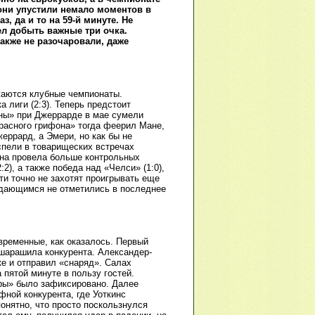
о они упустили немало моментов в
, да и то на 59-й минуте. Не
ел добыть важные три очка.
акже не разочаровали, даже
жаются клубные чемпионаты.
 лиги (2:3). Теперь предстоит
аны» при Джеррарде в мае сумели
Красного грифона» тогда феерил Мане,
еррард, а Эмери, но как бы не
спели в товарищеских встречах
 она провела больше контрольных
2), а также победа над «Челси» (1:0),
ти точно не захотят проигрывать еще
выдающимся не отметились в последнее
временные, как оказалось. Первый
ошарашила конкурента. Александер-
ке и отправил «снаряд». Салах
 пятой минуте в пользу гостей.
игры» было зафиксировано. Далее
ной конкурента, где Уоткинс
понятно, что просто поскользнулся