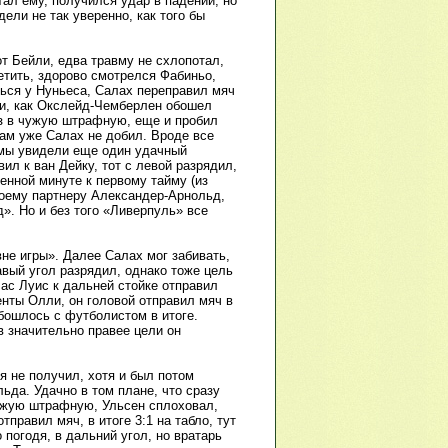
тал ему, получился удар в падении, но
ели не так уверенно, как того бы
т Бейли, едва травму не схлопотал,
метить, здорово смотрелся Фабиньо,
ться у Нуньеса, Салах переправил мяч
ли, как Окслейд-Чемберлен обошел
ез в чужую штрафную, еще и пробил
там уже Салах не добил. Вроде все
 мы увидели еще один удачный
л к ван Дейку, тот с левой разрядил,
енной минуте к первому тайму (из
воему партнеру Александер-Арнольд,
д». Но и без того «Ливерпуль» все
вне игры». Далее Салах мог забивать,
авый угол разрядил, однако тоже цель
лас Луис к дальней стойке отправил
нты Олли, он головой отправил мяч в
бошлось с футболистом в итоге.
 значительно правее цели он
я не получил, хотя и был потом
ьда. Удачно в том плане, что сразу
ужую штрафную, Ульсен сплоховал,
тправил мяч, в итоге 3:1 на табло, тут
 погодя, в дальний угол, но вратарь