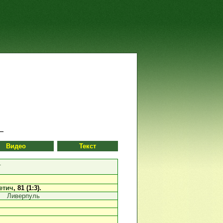
Видео
Текст
.
етич
, 81 (1:3).
Ливерпуль