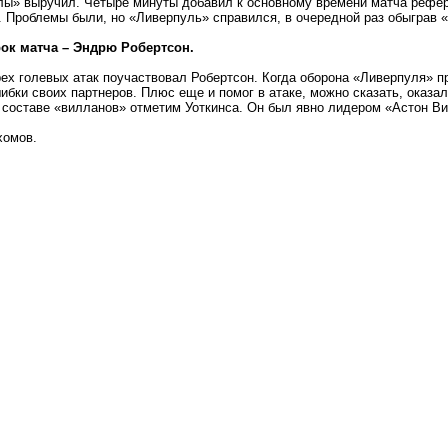
ы» выручил. Четыре минуты добавил к основному времени матча рефери
 Проблемы были, но «Ливерпуль» справился, в очередной раз обыграв 
ок матча – Эндрю Робертсон.
рех голевых атак поучаствовал Робертсон. Когда оборона «Ливерпуля» 
ибки своих партнеров. Плюс еще и помог в атаке, можно сказать, оказ
 составе «вилланов» отметим Уоткинса. Он был явно лидером «Астон Ви
хомов.