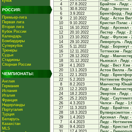
кубок
4
27.8.2022
Брайтон - Лидс - 
5
30.8.2022
Лидс - Эвертон - 
РОССИЯ:
6
3.9.2022
Брентфорд - Лидс
Премьер-лига
9
2.10.2022
Лидс - Астон Вил
Первая лига
10
9.10.2022
Кристал Пэлас - 
Вторая лига
11
16.10.2022
Лидс - Арсенал - 
Кубок России
12
20.10.2022
Лестер - Лидс - 2
Календарь
13
23.10.2022
Лидс - Фулхэм - 
Бомбардиры
14
29.10.2022
Ливерпуль - Лидс
Суперкубок
15
5.11.2022
Лидс - Борнмут -
Тренеры
16
12.11.2022
Тоттенхэм - Лидс 
Судьи
17
28.12.2022
Лидс - Манчестер
Стадионы
18
31.12.2022
Ньюкасл - Лидс -
Сборная России
19
4.1.2023
Лидс - Вест Хэм -
20
13.1.2023
Астон Вилла - Ли
ЧЕМПИОНАТЫ:
21
22.1.2023
Лидс - Брентфорд
22
5.2.2023
Ноттингем Форест
Англия
8
8.2.2023
Манчестер Юнайте
Германия
23
12.2.2023
Лидс - Манчестер
Испания
24
18.2.2023
Эвертон - Лидс - 
Италия
25
25.2.2023
Лидс - Саутгемпт
Франция
26
4.3.2023
Челси - Лидс - 1:
Нидерланды
27
11.3.2023
Лидс - Брайтон - 
Португалия
28
18.3.2023
Вулверхэмптон - 
Турция
29
1.4.2023
Арсенал - Лидс - 
Беларусь
7
4.4.2023
Лидс - Ноттингем
Казахстан
30
9.4.2023
Лидс - Кристал П
MLS
31
17.4.2023
Лидс - Ливерпуль