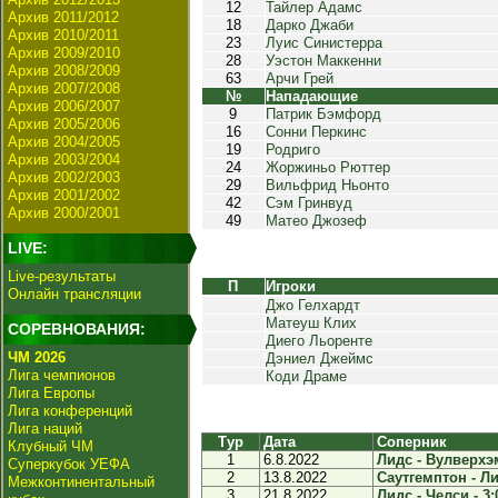
12
Тайлер Адамс
Архив 2011/2012
18
Дарко Джаби
Архив 2010/2011
23
Луис Синистерра
Архив 2009/2010
28
Уэстон Маккенни
Архив 2008/2009
63
Арчи Грей
Архив 2007/2008
№
Нападающие
Архив 2006/2007
9
Патрик Бэмфорд
Архив 2005/2006
16
Сонни Перкинс
Архив 2004/2005
19
Родриго
Архив 2003/2004
24
Жоржиньо Рюттер
Архив 2002/2003
29
Вильфрид Ньонто
Архив 2001/2002
42
Сэм Гринвуд
Архив 2000/2001
49
Матео Джозеф
LIVE:
Live-результаты
П
Игроки
Онлайн трансляции
Джо Гелхардт
Матеуш Клих
СОРЕВНОВАНИЯ:
Диего Льоренте
ЧМ 2026
Дэниел Джеймс
Лига чемпионов
Коди Драме
Лига Европы
Лига конференций
Лига наций
Тур
Дата
Соперник
Клубный ЧМ
1
6.8.2022
Лидс - Вулверхэм
Суперкубок УЕФА
2
13.8.2022
Саутгемптон - Ли
Межконтинентальный
3
21.8.2022
Лидс - Челси - 3: