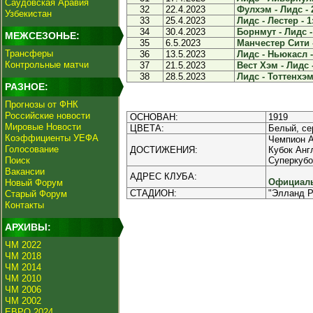
Саудовская Аравия
32
22.4.2023
Фулхэм - Лидс - 
Узбекистан
33
25.4.2023
Лидс - Лестер - 1
34
30.4.2023
Борнмут - Лидс -
МЕЖСЕЗОНЬЕ:
35
6.5.2023
Манчестер Сити -
Трансферы
36
13.5.2023
Лидс - Ньюкасл -
Контрольные матчи
37
21.5.2023
Вест Хэм - Лидс -
38
28.5.2023
Лидс - Тоттенхэм 
РАЗНОЕ:
Прогнозы от ФНК
Российские новости
ОСНОВАН:
1919
Мировые Новости
ЦВЕТА:
Белый, се
Коэффициенты УЕФА
Чемпион А
Голосование
ДОСТИЖЕНИЯ:
Кубок Анг
Поиск
Суперкубо
Вакансии
АДРЕС КЛУБА:
Официаль
Новый Форум
СТАДИОН:
"Элланд Р
Старый Форум
Контакты
АРХИВЫ:
ЧМ 2022
ЧМ 2018
ЧМ 2014
ЧМ 2010
ЧМ 2006
ЧМ 2002
ЕВРО 2024