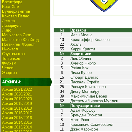
Брентфорд
Вест Хэм
Вулверхэмптон
Кристал Пэлас
Лестер
Ливерпуль
Лидс
№
Вратари
Манчестер Сити
1
Илян Мелье
Манчестер Юнайтед
13
Кристоффер Классон
Ноттингем Форест
22
Хоэль
Ньюкасл
55
Харри Кристи
Саутгемптон
№
Защитники
Тоттенхэм
2
Люк Эйлинг
Фулхэм
3
Хуниор Фирпо
Челси
5
Робин Кох
Эвертон
6
Лиам Купер
15
Стюарт Даллас
АРХИВЫ:
21
Паскаль Стрёйк
25
Расмус Кристенсен
Архив 2021/2022
34
Диогу Монтейру
Архив 2020/2021
39
Максимилиан Вебер
Архив 2019/2020
62
Джереми Чилокоа-Муллен
Архив 2018/2019
№
Полузащитники
Архив 2017/2018
4
Адам Форшоу
Архив 2016/2017
7
Бренден Эронсон
Архив 2015/2016
8
Марк Рока
Архив 2014/2015
10
Крисенсио Саммервилл
Архив 2013/2014
11
Джек Харрисон
Архив 2012/2013