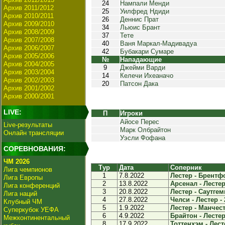
24
Нампали Менди
Архив 2011/2012
25
Уилфред Ндиди
Архив 2010/2011
26
Деннис Прат
Архив 2009/2010
34
Льюис Брант
Архив 2008/2009
37
Тете
Архив 2007/2008
40
Ваня Маркал-Мадивадуа
Архив 2006/2007
42
Бубакари Сумаре
Архив 2005/2006
№
Нападающие
Архив 2004/2005
9
Джейми Варди
Архив 2003/2004
14
Келечи Ихеаначо
Архив 2002/2003
20
Патсон Дака
Архив 2001/2002
Архив 2000/2001
LIVE:
П
Игроки
Айосе Перес
Live-результаты
Марк Олбрайтон
Онлайн трансляции
Уэсли Фофана
СОРЕВНОВАНИЯ:
ЧМ 2026
Тур
Дата
Соперник
Лига чемпионов
1
7.8.2022
Лестер - Брентфо
Лига Европы
2
13.8.2022
Арсенал - Лестер 
Лига конференций
3
20.8.2022
Лестер - Саутгем
Лига наций
4
27.8.2022
Челси - Лестер - 
Клубный ЧМ
5
1.9.2022
Лестер - Манчест
Суперкубок УЕФА
6
4.9.2022
Брайтон - Лестер 
Межконтинентальный
8
17.9.2022
Тоттенхэм - Лесте