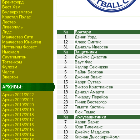
Брентфорд
Вест Хэм
Вулверхэмптон
Кристал Пэлас
Лестер
Ливерпуль
Лидс
№
Вратари
Манчестер Сити
1
Дэнни Уорд
Манчестер Юнайтед
12
Алекс Смитис
Ноттингем Форест
31
Даниэль Иверсен
Ньюкасл
№
Защитники
Саутгемптон
2
Джеймс Джастин
Тоттенхэм
3
Ваут Фас
Фулхэм
4
Чаглар Сеюнджю
Челси
5
Райан Бертран
Эвертон
6
Джонни Эванс
15
Харри Суттар
АРХИВЫ:
16
Виктор Кристиансен
18
Дэниэл Амарти
Архив 2021/2022
21
Рикарду Перейра
Архив 2020/2021
23
Янник Вестергор
Архив 2019/2020
27
Тимоти Кастань
Архив 2018/2019
33
Люк Томас
Архив 2017/2018
№
Полузащитники
Архив 2016/2017
7
Харви Барнс
Архив 2015/2016
8
Юри Тилеманс
Архив 2014/2015
10
Джеймс Мэддисон
Архив 2013/2014
22
Кирнан Дьюсбери-Холл
Архив 2012/2013