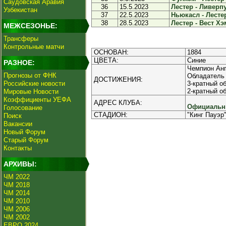
Саудовская Аравия
36
15.5.2023
Лестер - Ливерпу
Узбекистан
37
22.5.2023
Ньюкасл - Лестер
38
28.5.2023
Лестер - Вест Хэм
МЕЖСЕЗОНЬЕ:
Трансферы
Контрольные матчи
ОСНОВАН:
1884
ЦВЕТА:
Синие
РАЗНОЕ:
Чемпион Анг
Прогнозы от ФНК
Обладатель 
ДОСТИЖЕНИЯ:
Российские новости
3-кратный об
2-кратный о
Мировые Новости
Коэффициенты УЕФА
АДРЕС КЛУБА:
Официальны
Голосование
СТАДИОН:
"Кинг Пауэр"
Поиск
Вакансии
Новый Форум
Старый Форум
Контакты
АРХИВЫ:
ЧМ 2022
ЧМ 2018
ЧМ 2014
ЧМ 2010
ЧМ 2006
ЧМ 2002
ЕВРО 2024