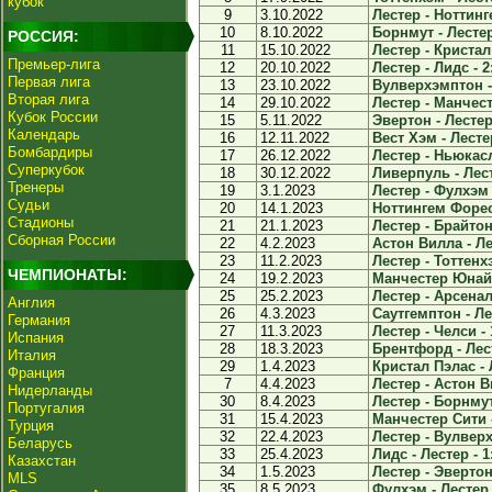
кубок
9
3.10.2022
Лестер - Ноттинг
10
8.10.2022
Борнмут - Лестер
РОССИЯ:
11
15.10.2022
Лестер - Кристал
Премьер-лига
12
20.10.2022
Лестер - Лидс - 2
Первая лига
13
23.10.2022
Вулверхэмптон - 
Вторая лига
14
29.10.2022
Лестер - Манчест
Кубок России
15
5.11.2022
Эвертон - Лестер 
Календарь
16
12.11.2022
Вест Хэм - Лестер
Бомбардиры
17
26.12.2022
Лестер - Ньюкасл
Суперкубок
18
30.12.2022
Ливерпуль - Лест
Тренеры
19
3.1.2023
Лестер - Фулхэм 
Судьи
20
14.1.2023
Ноттингем Форест
Стадионы
21
21.1.2023
Лестер - Брайтон 
Сборная России
22
4.2.2023
Астон Вилла - Ле
23
11.2.2023
Лестер - Тоттенхэ
ЧЕМПИОНАТЫ:
24
19.2.2023
Манчестер Юнайте
25
25.2.2023
Лестер - Арсенал 
Англия
26
4.3.2023
Саутгемптон - Ле
Германия
27
11.3.2023
Лестер - Челси - 
Испания
28
18.3.2023
Брентфорд - Лест
Италия
29
1.4.2023
Кристал Пэлас - 
Франция
7
4.4.2023
Лестер - Астон В
Нидерланды
30
8.4.2023
Лестер - Борнмут
Португалия
31
15.4.2023
Манчестер Сити -
Турция
32
22.4.2023
Лестер - Вулверх
Беларусь
33
25.4.2023
Лидс - Лестер - 1
Казахстан
34
1.5.2023
Лестер - Эвертон 
MLS
35
8.5.2023
Фулхэм - Лестер 