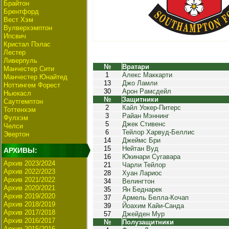
Брайтон
Брентфорд
Вест Хэм
Вулверхэмптон
Ипсвич
Кристал Пэлас
Лестер
Ливерпуль
№
Вратари
Манчестер Сити
1
Алекс Маккарти
Манчестер Юнайтед
13
Джо Ламли
Ноттингем Форест
30
Арон Рамсдейл
Ньюкасл
№
Защитники
Саутгемптон
2
Кайл Уокер-Питерс
Тоттенхэм
3
Райан Мэннинг
Фулхэм
5
Джек Стивенс
Челси
6
Тейлор Харвуд-Беллис
Эвертон
14
Джеймс Бри
15
Нейтан Вуд
АРХИВЫ:
16
Юкинари Сугавара
Архив 2023/2024
21
Чарли Тейлор
Архив 2022/2023
28
Хуан Лариос
Архив 2021/2022
34
Велингтон
Архив 2020/2021
35
Ян Беднарек
Архив 2019/2020
37
Армель Белла-Кочап
Архив 2018/2019
39
Йоахим Кайи-Санда
Архив 2017/2018
57
Джейден Мур
Архив 2016/2017
№
Полузащитники
Архив 2015/2016