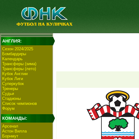
АНГЛИЯ:
Сезон 2024/2025
Бомбардиры
Календарь
Трансферы (зима)
Трансферы (лето)
Кубок Англии
Кубок Лиги
Суперкубок
Тренеры
Судьи
Стадионы
Список чемпионов
Форум
КОМАНДЫ:
Арсенал
Астон Вилла
Борнмут