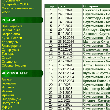
Клубный ЧМ
Суперкубок УЕФА
Тур
Дата
Соперник
Межконтинентальный
1
17.8.2024
Ньюкасл - Саутге
кубок
2
24.8.2024
Саутгемптон - Но
3
31.8.2024
Брентфорд - Саут
РОССИЯ:
4
14.9.2024
Саутгемптон - М
5
21.9.2024
Саутгемптон - Ип
Премьер-лига
6
30.9.2024
Борнмут - Саутге
Первая лига
7
5.10.2024
Арсенал - Саутге
Вторая лига
8
19.10.2024
Саутгемптон - Ле
Кубок России
9
26.10.2024
Манчестер Сити -
Календарь
10
2.11.2024
Саутгемптон - Эв
Бомбардиры
11
9.11.2024
Вулверхэмптон - 
Суперкубок
12
24.11.2024
Саутгемптон - Ли
Тренеры
13
29.11.2024
Брайтон - Саутге
Судьи
14
4.12.2024
Саутгемптон - Че
Стадионы
15
7.12.2024
Астон Вилла - Са
Сборная России
16
15.12.2024
Саутгемптон - То
ЧЕМПИОНАТЫ:
17
22.12.2024
Фулхэм - Саутгем
18
26.12.2024
Саутгемптон - Ве
Англия
19
29.12.2024
Кристал Пэлас - 
Германия
20
4.1.2025
Саутгемптон - Бр
Испания
21
16.1.2025
Манчестер Юнайт
Италия
22
19.1.2025
Ноттингем Форест
Франция
23
25.1.2025
Саутгемптон - Нь
Нидерланды
24
1.2.2025
Ипсвич - Саутгем
Португалия
25
15.2.2025
Саутгемптон - Бо
Турция
26
22.2.2025
Саутгемптон - Бр