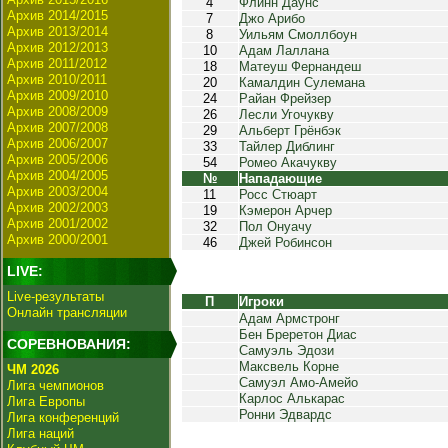
4
Флинн Даунс
Архив 2014/2015
7
Джо Арибо
Архив 2013/2014
8
Уильям Смоллбоун
Архив 2012/2013
10
Адам Лаллана
Архив 2011/2012
18
Матеуш Фернандеш
Архив 2010/2011
20
Камалдин Сулемана
Архив 2009/2010
24
Райан Фрейзер
Архив 2008/2009
26
Лесли Угочукву
Архив 2007/2008
29
Альберт Грёнбэк
Архив 2006/2007
33
Тайлер Диблинг
Архив 2005/2006
54
Ромео Акачукву
Архив 2004/2005
№
Нападающие
Архив 2003/2004
11
Росс Стюарт
Архив 2002/2003
19
Кэмерон Арчер
Архив 2001/2002
32
Пол Онуачу
Архив 2000/2001
46
Джей Робинсон
LIVE:
Live-результаты
П
Игроки
Онлайн трансляции
Адам Армстронг
Бен Бреретон Диас
СОРЕВНОВАНИЯ:
Самуэль Эдози
Максвель Корне
ЧМ 2026
Самуэл Амо-Амейо
Лига чемпионов
Карлос Алькарас
Лига Европы
Ронни Эдвардс
Лига конференций
Лига наций