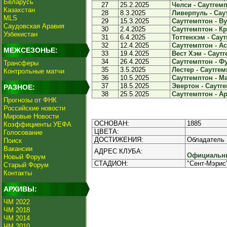
Беларусь
27
25.2.2025
Челси - Саутгемп
Казахстан
28
8.3.2025
Ливерпуль - Саут
MLS
29
15.3.2025
Саутгемптон - Ву
Саудовская Аравия
30
2.4.2025
Саутгемптон - Кр
Узбекистан
31
6.4.2025
Тоттенхэм - Саут
32
12.4.2025
Саутгемптон - Ас
МЕЖСЕЗОНЬЕ:
33
19.4.2025
Вест Хэм - Саутг
34
26.4.2025
Саутгемптон - Фу
Трансферы
35
3.5.2025
Лестер - Саутгем
Контрольные матчи
36
10.5.2025
Саутгемптон - Ма
37
18.5.2025
Эвертон - Саутге
РАЗНОЕ:
38
25.5.2025
Саутгемптон - Ар
Прогнозы от ФНК
Российские новости
Мировые Новости
ОСНОВАН:
1885
Коэффициенты УЕФА
ЦВЕТА:
Голосование
ДОСТИЖЕНИЯ:
Обладатель К
Поиск
Вакансии
АДРЕС КЛУБА:
Официальны
Новый Форум
СТАДИОН:
"Сент-Мэрис"
Старый Форум
Контакты
АРХИВЫ:
ЧМ 2022
ЧМ 2018
ЧМ 2014
ЧМ 2010