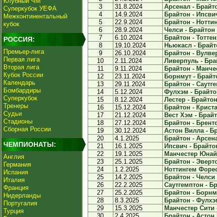
Клубный ЧМ
3
31.8.2024
Арсенал - Брайто
Суперкубок УЕФА
4
14.9.2024
Брайтон - Ипсвич
Межконтинентальный
5
22.9.2024
Брайтон - Ноттин
кубок
6
28.9.2024
Челси - Брайтон 
7
6.10.2024
Брайтон - Тоттен
РОССИЯ:
8
19.10.2024
Ньюкасл - Брайто
Премьер-лига
9
26.10.2024
Брайтон - Вулвер
Первая лига
10
2.11.2024
Ливерпуль - Брай
Вторая лига
11
9.11.2024
Брайтон - Манчес
Кубок России
12
23.11.2024
Борнмут - Брайто
Календарь
13
29.11.2024
Брайтон - Саутге
Бомбардиры
14
5.12.2024
Фулхэм - Брайтон
Суперкубок
15
8.12.2024
Лестер - Брайтон 
Тренеры
16
15.12.2024
Брайтон - Криста
Судьи
17
21.12.2024
Вест Хэм - Брайт
Стадионы
18
27.12.2024
Брайтон - Брентф
Сборная России
19
30.12.2024
Астон Вилла - Бр
20
4.1.2025
Брайтон - Арсена
ЧЕМПИОНАТЫ:
21
16.1.2025
Ипсвич - Брайтон
22
19.1.2025
Манчестер Юнайт
Англия
23
25.1.2025
Брайтон - Эверто
Германия
24
1.2.2025
Ноттингем Форест
Испания
25
14.2.2025
Брайтон - Челси 
Италия
26
22.2.2025
Саутгемптон - Бр
Франция
27
25.2.2025
Брайтон - Борнму
Нидерланды
28
8.3.2025
Брайтон - Фулхэм
Португалия
29
15.3.2025
Манчестер Сити -
Турция
30
2.4.2025
Брайтон - Астон 