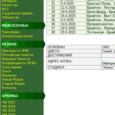
Беларусь
31
5.4.2025
Кристал Пэлас - 
Казахстан
32
12.4.2025
Брайтон - Лестер 
MLS
33
19.4.2025
Брентфорд - Брай
Саудовская Аравия
34
26.4.2025
Брайтон - Вест Х
Узбекистан
35
4.5.2025
Брайтон - Ньюкас
36
10.5.2025
Вулверхэмптон - 
МЕЖСЕЗОНЬЕ:
37
19.5.2025
Брайтон - Ливерп
Трансферы
38
25.5.2025
Тоттенхэм - Брай
Контрольные матчи
РАЗНОЕ:
ОСНОВАН:
1901
Прогнозы от ФНК
ЦВЕТА:
Синий, 
Российские новости
ДОСТИЖЕНИЯ:
Мировые Новости
АДРЕС КЛУБА:
Коэффициенты УЕФА
Официа
Голосование
СТАДИОН:
"Амэкс"
Поиск
Вакансии
Новый Форум
Старый Форум
Контакты
АРХИВЫ:
ЧМ 2022
ЧМ 2018
ЧМ 2014
ЧМ 2010