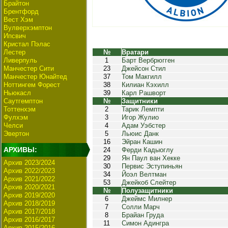
Брайтон
Брентфорд
Вест Хэм
Вулверхэмптон
Ипсвич
Кристал Пэлас
Лестер
№
Вратари
Ливерпуль
1
Барт Вербрюгген
Манчестер Сити
23
Джейсон Стил
Манчестер Юнайтед
37
Том Макгилл
Ноттингем Форест
38
Килиан Кэхилл
Ньюкасл
39
Карл Рашворт
Саутгемптон
№
Защитники
Тоттенхэм
2
Тарик Лемпти
Фулхэм
3
Игор Жулио
Челси
4
Адам Уэбстер
Эвертон
5
Льюис Данк
16
Эйран Кашин
АРХИВЫ:
24
Ферди Кадыоглу
29
Ян Паул ван Хекке
Архив 2023/2024
30
Первис Эступиньян
Архив 2022/2023
34
Йоэл Велтман
Архив 2021/2022
53
Джейкоб Слейтер
Архив 2020/2021
№
Полузащитники
Архив 2019/2020
6
Джеймс Милнер
Архив 2018/2019
7
Солли Марч
Архив 2017/2018
8
Брайан Груда
Архив 2016/2017
11
Симон Адингра
Архив 2015/2016