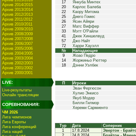
17
Янкуба Минтех
Архив 2014/2015
20
Карлос Балеба
Архив 2013/2014
22
Каору Митома
Архив 2012/2013
25
Диего Гомес
Архив 2011/2012
26
Ясин Айяри
Архив 2010/2011
27
Матс Виффер
Архив 2009/2010
33
Мэтт О'Райли
Архив 2008/2009
41
Джек Хиншелвуд
Архив 2007/2008
57
Джо Найт
Архив 2006/2007
72
Харри Хауэлл
Архив 2005/2006
№
Нападающие
Архив 2004/2005
9
Жоао Педро
Архив 2003/2004
14
Жоржиньо Рюттер
Архив 2002/2003
18
Дэнни Уэлбек
Архив 2001/2002
Архив 2000/2001
LIVE:
П
Игроки
Эван Фергюсон
Live-результаты
Хулио Энкисо
Онлайн трансляции
Якуб Модер
Билли Гилмор
СОРЕВНОВАНИЯ:
Хереми Сармиенто
ЧМ 2026
Лига чемпионов
Лига Европы
Тур
Дата
Соперник
Лига конференций
1
17.8.2024
Эвертон - Брайто
Лига наций
2
24.8.2024
Брайтон - Манче