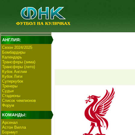
АНГЛИЯ:
Сезон 2024/2025
Бомбардиры
Календарь
Трансферы (зима)
Трансферы (лето)
Кубок Англии
Кубок Лиги
Суперкубок
Тренеры
Судьи
Стадионы
Список чемпионов
Форум
КОМАНДЫ:
Арсенал
Астон Вилла
Борнмут