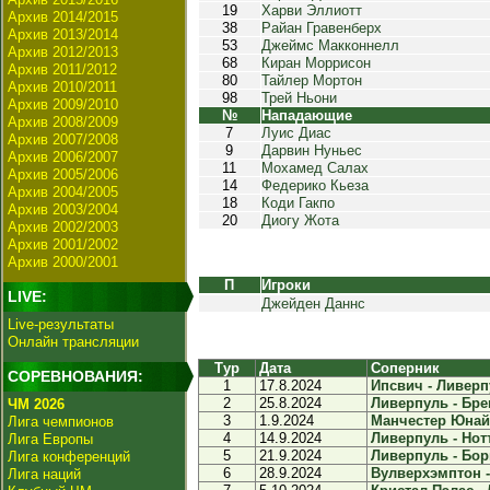
19
Харви Эллиотт
Архив 2014/2015
38
Райан Гравенберх
Архив 2013/2014
53
Джеймс Макконнелл
Архив 2012/2013
68
Киран Моррисон
Архив 2011/2012
80
Тайлер Мортон
Архив 2010/2011
98
Трей Ньони
Архив 2009/2010
№
Нападающие
Архив 2008/2009
7
Луис Диас
Архив 2007/2008
9
Дарвин Нуньес
Архив 2006/2007
11
Мохамед Салах
Архив 2005/2006
14
Федерико Кьеза
Архив 2004/2005
18
Коди Гакпо
Архив 2003/2004
20
Диогу Жота
Архив 2002/2003
Архив 2001/2002
Архив 2000/2001
П
Игроки
LIVE:
Джейден Даннс
Live-результаты
Онлайн трансляции
Тур
Дата
Соперник
СОРЕВНОВАНИЯ:
1
17.8.2024
Ипсвич - Ливерпу
2
25.8.2024
Ливерпуль - Бре
ЧМ 2026
3
1.9.2024
Манчестер Юнайт
Лига чемпионов
4
14.9.2024
Ливерпуль - Нотт
Лига Европы
5
21.9.2024
Ливерпуль - Борн
Лига конференций
6
28.9.2024
Вулверхэмптон -
Лига наций