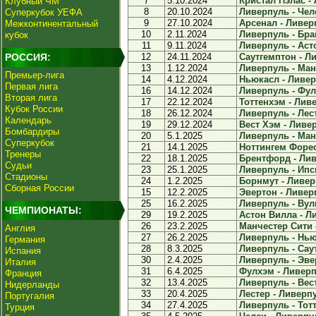
7
5.10.2024
Кристал Пэлас - 
Клубный ЧМ
8
20.10.2024
Ливерпуль - Челс
Суперкубок УЕФА
9
27.10.2024
Арсенал - Ливерп
Межконтинентальный
10
2.11.2024
Ливерпуль - Брай
кубок
11
9.11.2024
Ливерпуль - Асто
РОССИЯ:
12
24.11.2024
Саутгемптон - Ли
13
1.12.2024
Ливерпуль - Манч
Премьер-лига
14
4.12.2024
Ньюкасл - Ливерп
Первая лига
16
14.12.2024
Ливерпуль - Фулх
Вторая лига
17
22.12.2024
Тоттенхэм - Ливе
Кубок России
18
26.12.2024
Ливерпуль - Лест
Календарь
19
29.12.2024
Вест Хэм - Ливер
Бомбардиры
20
5.1.2025
Ливерпуль - Ман
Суперкубок
21
14.1.2025
Ноттингем Форест
Тренеры
22
18.1.2025
Брентфорд - Лив
Судьи
23
25.1.2025
Ливерпуль - Ипсв
Стадионы
24
1.2.2025
Борнмут - Ливерп
Сборная России
15
12.2.2025
Эвертон - Ливерп
25
16.2.2025
Ливерпуль - Вул
ЧЕМПИОНАТЫ:
29
19.2.2025
Астон Вилла - Ли
26
23.2.2025
Манчестер Сити -
Англия
27
26.2.2025
Ливерпуль - Ньюк
Германия
28
8.3.2025
Ливерпуль - Саут
Испания
30
2.4.2025
Ливерпуль - Эвер
Италия
31
6.4.2025
Фулхэм - Ливерпу
Франция
32
13.4.2025
Ливерпуль - Вест
Нидерланды
33
20.4.2025
Лестер - Ливерпу
Португалия
34
27.4.2025
Ливерпуль - Тотт
Турция