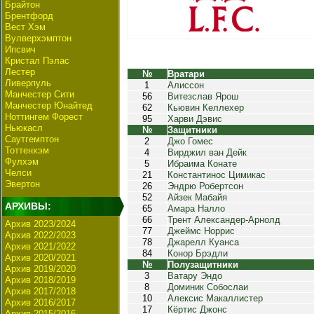
Брайтон
Брентфорд
Вест Хэм
Вулверхэмптон
Ипсвич
Кристал Пэлас
Лестер
№
Вратари
Ливерпуль
1
Алиссон
Манчестер Сити
56
Витезслав Ярош
Манчестер Юнайтед
62
Кьювин Келлехер
Ноттингем Форест
95
Харви Дэвис
Ньюкасл
№
Защитники
Саутгемптон
2
Джо Гомес
Тоттенхэм
4
Вирджил ван Дейк
Фулхэм
5
Ибраима Конате
Челси
21
Константинос Цимикас
Эвертон
26
Эндрю Робертсон
52
Айзек Мабайя
АРХИВЫ:
65
Амара Налло
66
Трент Александер-Арнолд
Архив 2023/2024
77
Джеймс Норрис
Архив 2022/2023
78
Джарелл Куанса
Архив 2021/2022
84
Конор Брэдли
Архив 2020/2021
№
Полузащитники
Архив 2019/2020
3
Ватару Эндо
Архив 2018/2019
8
Доминик Собослаи
Архив 2017/2018
10
Алексис Макаллистер
Архив 2016/2017
17
Кёртис Джонс
Архив 2015/2016