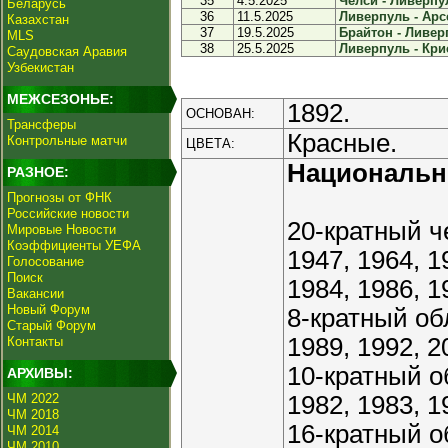
35
4.5.2025
Челси - Ливерпул
Беларусь
36
11.5.2025
Ливерпуль - Арсе
Казахстан
37
19.5.2025
Брайтон - Ливерп
MLS
38
25.5.2025
Ливерпуль - Крис
Саудовская Аравия
Узбекистан
МЕЖСЕЗОНЬЕ:
1892.
ОСНОВАН:
Трансферы
Красные.
Контрольные матчи
ЦВЕТА:
Националь
РАЗНОЕ:
Прогнозы от ФНК
Российские новости
20-кратный ч
Мировые Новости
Коэффициенты УЕФА
1947, 1964, 1
Голосование
Поиск
1984, 1986, 1
Вакансии
Новый Форум
8-кратный об
Старый Форум
1989, 1992, 2
Контакты
10-кратный о
АРХИВЫ:
ЧМ 2022
1982, 1983, 1
ЧМ 2018
16-кратный о
ЧМ 2014
ЧМ 2010