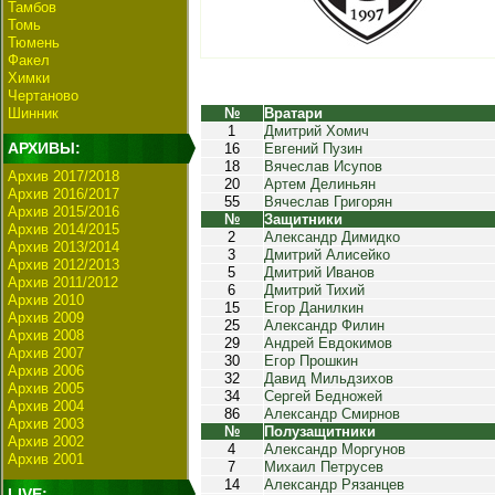
Тамбов
Томь
Тюмень
Факел
Химки
Чертаново
Шинник
№
Вратари
1
Дмитрий Хомич
АРХИВЫ:
16
Евгений Пузин
18
Вячеслав Исупов
Архив 2017/2018
20
Артем Делиньян
Архив 2016/2017
55
Вячеслав Григорян
Архив 2015/2016
№
Защитники
Архив 2014/2015
2
Александр Димидко
Архив 2013/2014
3
Дмитрий Алисейко
Архив 2012/2013
5
Дмитрий Иванов
Архив 2011/2012
6
Дмитрий Тихий
Архив 2010
15
Егор Данилкин
Архив 2009
25
Александр Филин
Архив 2008
29
Андрей Евдокимов
Архив 2007
30
Егор Прошкин
Архив 2006
32
Давид Мильдзихов
Архив 2005
34
Сергей Бедножей
Архив 2004
86
Александр Смирнов
Архив 2003
№
Полузащитники
Архив 2002
4
Александр Моргунов
Архив 2001
7
Михаил Петрусев
14
Александр Рязанцев
LIVE: