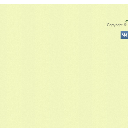
Ф
Copyright ©