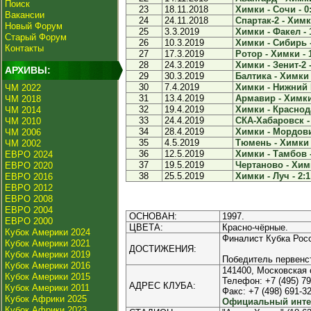
Поиск
23
18.11.2018
Химки - Сочи - 0
Вакансии
24
24.11.2018
Спартак-2 - Химки
Новый Форум
25
3.3.2019
Химки - Факел - 
Старый Форум
26
10.3.2019
Химки - Сибирь -
Контакты
27
17.3.2019
Ротор - Химки - 
28
24.3.2019
Химки - Зенит-2 -
АРХИВЫ:
29
30.3.2019
Балтика - Химки 
30
7.4.2019
Химки - Нижний 
ЧМ 2022
31
13.4.2019
Армавир - Химки 
ЧМ 2018
32
19.4.2019
Химки - Краснода
ЧМ 2014
33
24.4.2019
СКА-Хабаровск - 
ЧМ 2010
34
28.4.2019
Химки - Мордови
ЧМ 2006
35
4.5.2019
Тюмень - Химки -
ЧМ 2002
36
12.5.2019
Химки - Тамбов -
ЕВРО 2024
37
19.5.2019
Чертаново - Химк
ЕВРО 2020
38
25.5.2019
Химки - Луч - 2:1
ЕВРО 2016
ЕВРО 2012
ЕВРО 2008
ЕВРО 2004
ОСНОВАН:
1997.
ЕВРО 2000
ЦВЕТА:
Красно-чёрные.
Кубок Америки 2024
Финалист Кубка Росс
Кубок Америки 2021
ДОСТИЖЕНИЯ:
Кубок Америки 2019
Победитель первенст
Кубок Америки 2016
141400, Московская 
Кубок Америки 2015
Телефон: +7 (495) 79
АДРЕС КЛУБА:
Кубок Америки 2011
Факс: +7 (498) 691-3
Кубок Африки 2025
Официальный интер
Кубок Африки 2023