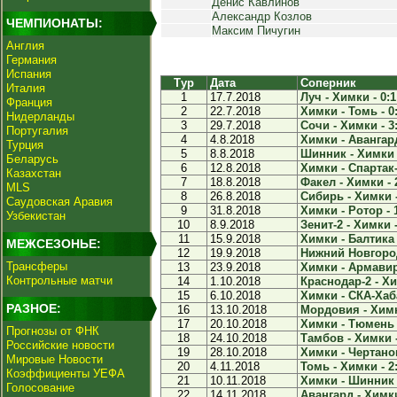
Денис Кавлинов
Александр Козлов
ЧЕМПИОНАТЫ:
Максим Пичугин
Англия
Германия
Испания
Тур
Дата
Соперник
Италия
1
17.7.2018
Луч - Химки - 0:1
Франция
2
22.7.2018
Химки - Томь - 0
Нидерланды
3
29.7.2018
Сочи - Химки - 3
Португалия
4
4.8.2018
Химки - Авангард
Турция
5
8.8.2018
Шинник - Химки -
Беларусь
6
12.8.2018
Химки - Спартак-2
Казахстан
7
18.8.2018
Факел - Химки - 
MLS
8
26.8.2018
Сибирь - Химки -
Саудовская Аравия
9
31.8.2018
Химки - Ротор - 
Узбекистан
10
8.9.2018
Зенит-2 - Химки -
11
15.9.2018
Химки - Балтика 
МЕЖСЕЗОНЬЕ:
12
19.9.2018
Нижний Новгород
Трансферы
13
23.9.2018
Химки - Армавир 
Контрольные матчи
14
1.10.2018
Краснодар-2 - Хи
15
6.10.2018
Химки - СКА-Хаба
РАЗНОЕ:
16
13.10.2018
Мордовия - Химк
17
20.10.2018
Химки - Тюмень -
Прогнозы от ФНК
18
24.10.2018
Тамбов - Химки -
Российские новости
19
28.10.2018
Химки - Чертанов
Мировые Новости
20
4.11.2018
Томь - Химки - 2
Коэффициенты УЕФА
21
10.11.2018
Химки - Шинник -
Голосование
22
14.11.2018
Авангард - Химки