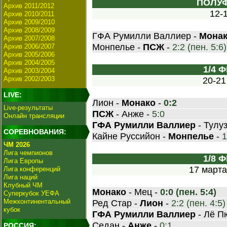
ПОЛУ
Архив 2011/2012
12-
Архив 2010/2011
Архив 2009/2010
Архив 2008/2009
ГФА Румилли Валлиер -
Мона
Архив 2007/2008
Монпелье -
ПСЖ
-
2:2 (пен. 5:6)
Архив 2006/2007
Архив 2005/2006
Архив 2004/2005
1/4 
Архив 2003/2004
Архив 2002/2003
20-21
LIVE:
Лион -
Монако
-
0:2
Live-результаты
ПСЖ
- Анже -
5:0
Онлайн трансляции
ГФА Румилли Валлиер
- Тулу
СОРЕВНОВАНИЯ:
Кайне Руссийон -
Монпелье
-
1
ЧМ 2026
Лига чемпионов
1/8 
Лига Европы
17 марта
Лига конференций
Лига наций
Клубный ЧМ
Монако
- Мец -
0:0 (пен. 5:4)
Суперкубок УЕФА
Межконтинентальный
Ред Стар -
Лион
-
2:2 (пен. 4:5)
кубок
ГФА Румилли Валлиер
- Лё П
Седан -
Анже
-
0:1
РОССИЯ: