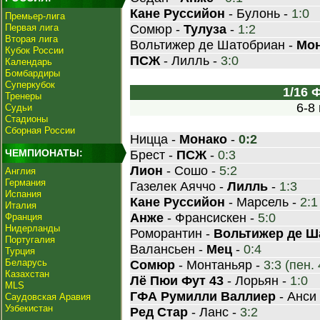
Кане Руссийон
- Булонь -
1:0
Премьер-лига
Первая лига
Сомюр -
Тулуза
-
1:2
Вторая лига
Вольтижер де Шатобриан -
Мо
Кубок России
ПСЖ
- Лилль -
3:0
Календарь
Бомбардиры
Суперкубок
1/16
Тренеры
6-8
Судьи
Стадионы
Сборная России
Ницца -
Монако
-
0:2
ЧЕМПИОНАТЫ:
Брест -
ПСЖ
-
0:3
Лион
- Сошо -
5:2
Англия
Германия
Газелек Аяччо -
Лилль
-
1:3
Испания
Кане Руссийон
- Марсель -
2:1
Италия
Анже
- Франсискен -
5:0
Франция
Нидерланды
Роморантин -
Вольтижер де Ш
Португалия
Валансьен -
Мец
-
0:4
Турция
Беларусь
Сомюр
- Монтаньяр -
3:3 (пен. 
Казахстан
Лё Пюи Фут 43
- Лорьян -
1:0
MLS
ГФА Румилли Валлиер
- Анси
Саудовская Аравия
Узбекистан
Ред Стар
- Ланс -
3:2