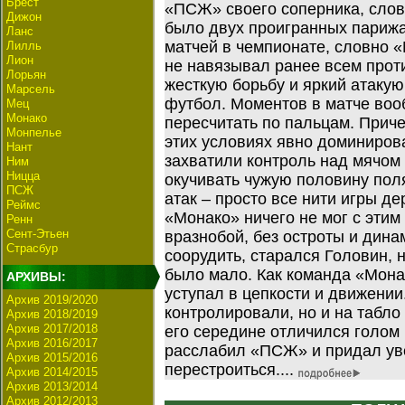
Брест
«ПСЖ» своего соперника, слов
Дижон
было двух проигранных париж
Ланс
матчей в чемпионате, словно 
Лилль
Лион
не навязывал ранее всем прот
Лорьян
жесткую борьбу и яркий атаку
Марсель
футбол. Моментов в матче воо
Мец
Монако
пересчитать по пальцам. Причем
Монпелье
этих условиях явно доминиров
Нант
захватили контроль над мячом
Ним
Ницца
окучивать чужую половину пол
ПСЖ
атак – просто все нити игры д
Реймс
«Монако» ничего не мог с этим
Ренн
Сент-Этьен
вразнобой, без остроты и дина
Страсбур
соорудить, старался Головин, 
было мало. Как команда «Мон
АРХИВЫ:
уступал в цепкости и движении
Архив 2019/2020
контролировали, но и на табло 
Архив 2018/2019
Архив 2017/2018
его середине отличился голом
Архив 2016/2017
расслабил «ПСЖ» и придал ув
Архив 2015/2016
перестроиться....
Архив 2014/2015
Архив 2013/2014
Архив 2012/2013