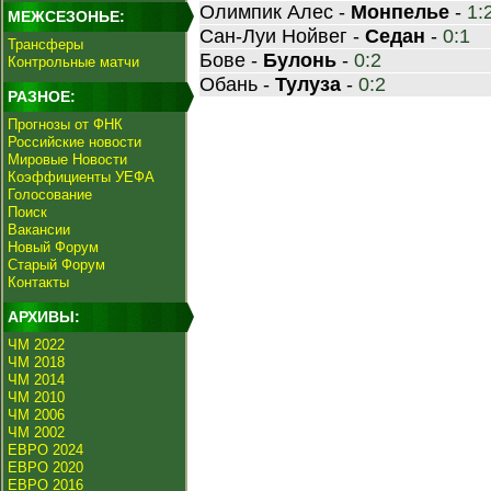
Олимпик Алес -
Монпелье
-
1:
МЕЖСЕЗОНЬЕ:
Сан-Луи Нойвег -
Седан
-
0:1
Трансферы
Бове -
Булонь
-
0:2
Контрольные матчи
Обань -
Тулуза
-
0:2
РАЗНОЕ:
Прогнозы от ФНК
Российские новости
Мировые Новости
Коэффициенты УЕФА
Голосование
Поиск
Вакансии
Новый Форум
Старый Форум
Контакты
АРХИВЫ:
ЧМ 2022
ЧМ 2018
ЧМ 2014
ЧМ 2010
ЧМ 2006
ЧМ 2002
ЕВРО 2024
ЕВРО 2020
ЕВРО 2016