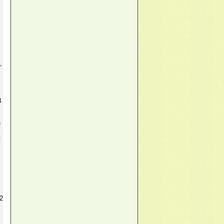
,
В
е
к
2