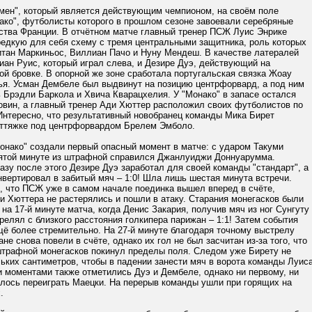
мен", который является действующим чемпионом, на своём поле
ако", футболисты которого в прошлом сезоне завоевали серебряные
ства Франции. В отчётном матче главный тренер ПСЖ Луис Энрике
редкую для себя схему с тремя центральными защитника, роль которых
итан Маркиньос, Виллиан Пачо и Нуну Мендеш. В качестве латералей
ан Руис, который играл слева, и Дезире Дуэ, действующий на
й бровке. В опорной же зоне сработала португальская связка Жоау
ья. Усман Дембеле был выдвинут на позицию центрфорвард, а под ним
 Брэдли Баркола и Хвича Кварацхелия. У "Монако" в запасе остался
овин, а главный тренер Ади Хюттер расположил своих футболистов по
 Интересно, что результативный новобранец команды Мика Бирет
оттяжке под центрфорвардом Брелем Эмболо.
онако" создали первый опасный момент в матче: с ударом Такуми
ятой минуте из штрафной справился Джанлуиджи Доннуарумма.
азу после этого Дезире Дуэ заработал для своей команды "стандарт", а
нвертировал в забитый мяч – 1:0! Шла лишь шестая минута встречи.
, что ПСЖ уже в самом начале поединка вышел вперед в счёте,
 Хюттера не растерялись и пошли в атаку. Старания монегасков были
на 17-й минуте матча, когда Денис Закария, получив мяч из ног Сунгуту
релял с близкого расстояния голкипера парижан – 1:1! Затем события
ё более стремительно. На 27-й минуте благодаря точному выстрелу
не снова повели в счёте, однако их гол не был засчитан из-за того, что
 штрафной монегасков покинул пределы поля. Следом уже Бирету не
ьких сантиметров, чтобы в падении занести мяч в ворота команды Луис
 моментами также отметились Дуэ и Дембеле, однако ни первому, ни
алось переиграть Маецки. На перерыв команды ушли при горящих на
.