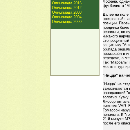
Фофана, однако
Олимпиада 2016
футболиста "М
Олимпиада 2012
Олимпиада 2008
Далее на поле 
Олимпиада 2004
прекрасный шан
Олимпиада 2000
позиции. Первы
поединка было 
пенальти, но с
никакого нару
стопроцентный 
защитнику "Ан
бригада решила
произошёл в ин
передачи, а м
Так "Марсель" 
месте в турнир
"Ницца" на че
"Ницца" на ста
замахиваются 
нападающий "ор
золотых Куаку 
Лиссоргом из-з
система VAR. В
Томассон нару
пенальти. К "т
21-й минуте М'
после его опа