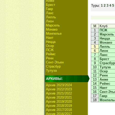
Анже
Брест
Туры:
1
2
3
4
5
Гавр
Ланс
Лилль
Лион
Марсель
М
Клуб
Монако
1
ПСЖ
Монпелье
2
Марсель
Нант
3
Ницца
Ницца
4
Монако
Осер
5
Лилль
ПСЖ
6
Лион
Реймс
7
Ланс
Ренн
8
Брест
Сент-Этьен
9
Страсбур
Страсбур
10
Тулуза
Тулуза
11
Осер
12
Ренн
АРХИВЫ:
13
Анже
14
Реймс
Архив 2023/2024
15
Нант
Архив 2022/2023
16
Сент-Эть
Архив 2021/2022
17
Гавр
Архив 2020/2021
18
Монпель
Архив 2019/2020
Архив 2018/2019
Архив 2017/2018
Архив 2016/2017