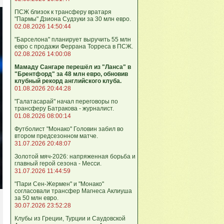
ПСЖ близок к трансферу вратаря
"Пармы" Дзиона Судзуки за 30 млн евро.
02.08.2026 14:50:44
"Барселона" планирует выручить 55 млн
евро с продажи Феррана Торреса в ПСЖ.
02.08.2026 14:00:08
Мамаду Сангаре перешёл из "Ланса" в
"Брентфорд" за 48 млн евро, обновив
клубный рекорд английского клуба.
01.08.2026 20:44:28
"Галатасарай" начал переговоры по
трансферу Батракова - журналист.
01.08.2026 08:00:14
Футболист "Монако" Головин забил во
втором предсезонном матче.
31.07.2026 20:48:07
Золотой мяч-2026: напряженная борьба и
главный герой сезона - Месси.
31.07.2026 11:44:59
"Пари Сен-Жермен" и "Монако"
согласовали трансфер Магнеса Аклиуша
за 50 млн евро.
30.07.2026 23:52:28
Клубы из Греции, Турции и Саудовской