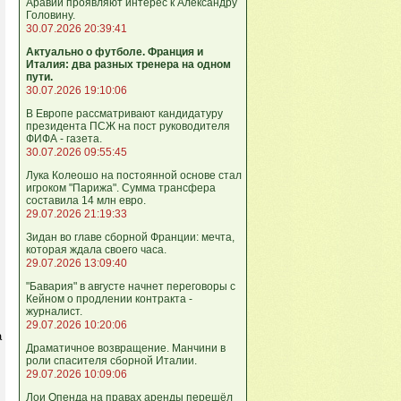
Аравии проявляют интерес к Александру
Головину.
30.07.2026 20:39:41
Актуально о футболе. Франция и
Италия: два разных тренера на одном
пути.
30.07.2026 19:10:06
В Европе рассматривают кандидатуру
президента ПСЖ на пост руководителя
ФИФА - газета.
30.07.2026 09:55:45
Лука Колеошо на постоянной основе стал
игроком "Парижа". Сумма трансфера
составила 14 млн евро.
29.07.2026 21:19:33
Зидан во главе сборной Франции: мечта,
которая ждала своего часа.
29.07.2026 13:09:40
"Бавария" в августе начнет переговоры с
Кейном о продлении контракта -
журналист.
29.07.2026 10:20:06
а
Драматичное возвращение. Манчини в
роли спасителя сборной Италии.
29.07.2026 10:09:06
Лои Опенда на правах аренды перешёл