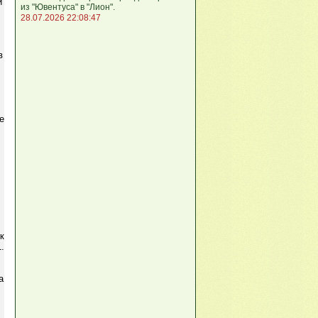
и
из "Ювентуса" в "Лион".
28.07.2026 22:08:47
в
л
е
к
.
а