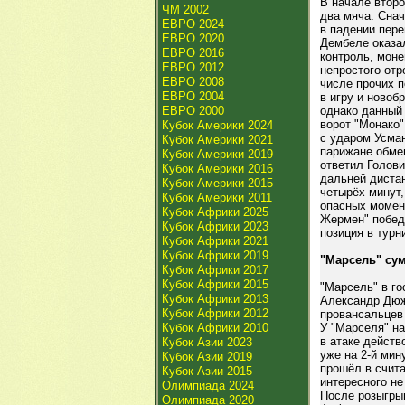
В начале второ
ЧМ 2002
два мяча. Сна
ЕВРО 2024
в падении пере
ЕВРО 2020
Дембеле оказал
ЕВРО 2016
контроль, моне
ЕВРО 2012
непростого отр
ЕВРО 2008
числе прочих 
ЕВРО 2004
в игру и новоб
ЕВРО 2000
однако данный
ворот "Монако"
Кубок Америки 2024
с ударом Усма
Кубок Америки 2021
парижане обме
Кубок Америки 2019
ответил Голов
Кубок Америки 2016
дальней дистан
Кубок Америки 2015
четырёх минут,
Кубок Америки 2011
опасных момент
Кубок Африки 2025
Жермен" победи
Кубок Африки 2023
позиция в турн
Кубок Африки 2021
Кубок Африки 2019
"Марсель" су
Кубок Африки 2017
Кубок Африки 2015
"Марсель" в го
Кубок Африки 2013
Александр Дюжо
Кубок Африки 2012
провансальцев 
Кубок Африки 2010
У "Марселя" на
в атаке действ
Кубок Азии 2023
уже на 2-й мин
Кубок Азии 2019
прошёл в счита
Кубок Азии 2015
интересного не
Олимпиада 2024
После розыгры
Олимпиада 2020