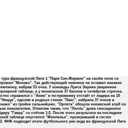
о тура французской Лиги 1 "Пари Сен-Жермен" на своём поле со
згромил "Монако". Так действующий чемпион не оставил никаких
емпиону, набрав 53 очка. У команды Луиса Энрике уверенное
урнирной таблице, а у монегасков 37 баллов и четвёртая строчка.
остях справился с "Анже" и по-прежнему отстаёт от лидера на 10
 "Ницца", одолев в родных стенах "Ланс", набрала 37 очков и
нако" из тройки сильнейших. "Орлята" обошли княжеский клуб по
ым показателям. Отметим также, что "Лилль" дома сенсационно
йдеру "Гавру" со счётом 1:2. После этого результата на последнее
рной таблице опустился "Монпелье", проигравший в гостях
:2. ФНК подводит итоги футбольного уик-энда во французской Лиги