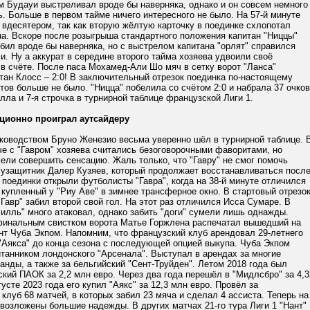
м Будауи выстреливал вроде бы наверняка, однако и он совсем немного
ь. Больше в первом тайме ничего интересного не было. На 57-й минуте
 вдесятером, так как вторую жёлтую карточку в поединке схлопотал
а. Вскоре после розыгрыша стандартного положения капитан "Ниццы"
ил вроде бы наверняка, но с выстрелом капитана "орлят" справился
. Ну а аккурат в середине второго тайма хозяева удвоили своё
в счёте. После паса Мохамед-Али Шо мяч в сетку ворот "Ланса"
ан Клосс – 2:0! В заключительный отрезок поединка по-настоящему
ов больше не было. "Ницца" побелила со счётом 2:0 и набрала 37 очков
алла и 7-я строчка в турнирной таблице французской Лиги 1.
ционно проиграл аутсайдеру
уководством Бруно Женезио весьма уверенно шёл в турнирной таблице. 
е с "Гавром" хозяева считались безоговорочными фаворитами, но
ели совершить сенсацию. Жаль только, что "Гавру" не смог помочь
лузащитник Далер Кузяев, который продолжает восстанавливаться посл
 поединки открыли футболисты "Гавра", когда на 38-й минуте отличился
купленный у "Риу Аве" в зимнее трансферное окно. В стартовый отрезо
"Гавр" забил второй свой гол. На этот раз отличился Исса Сумаре. В
илль" много атаковал, однако забить "доги" сумели лишь однажды.
инальным свистком ворота Матье Горжлена распечатал вышедший на
нт Чуба Экпом. Напомним, что французский клуб арендовал 29-летнего
"Аякса" до конца сезона с последующей опцией выкупа. Чуба Экпом
танником лондонского "Арсенала". Выступал в арендах за многие
анды, а также за бельгийский "Сент-Труйден". Летом 2018 года был
ский ПАОК за 2,2 млн евро. Через два года перешёл в "Мидлсбро" за 4,3
густе 2023 года его купил "Аякс" за 12,3 млн евро. Провёл за
клуб 68 матчей, в которых забил 23 мяча и сделал 4 ассиста. Теперь на
 возложены большие надежды. В других матчах 21-го тура Лиги 1 "Нант"