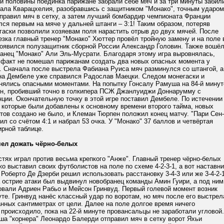
й половины поединка парижане забрали себе мяч и за три минуты забил
чала Кварацхелия, разобравшись с защитником "Монако", точным ударом
правил мяч в сетку, а затем лучший бомбардир чемпионата Франции
ся первым на мяче у дальней штанги – 3:1! Таким образом, потеряв
гаски позволили хозяевам поля нарастить отрыв до двух мячей. После
езка главный тренер "Монако" Хюттер провёл тройную замену и на поле 
появился полузащитник сборной России Александр Головин. Также вошё
ранец "Монако" Али Эль-Мусрати. Благодаря этому игра выровнялась,
 факт не помешал парижанам создать два новых опасных момента у
. Сначала после выстрела Фабиана Руиса мяч разминулся со штангой, а
на Дембеле уже справился Радослав Маецки. Следом монегаски и
нялись опасными моментами. На попытку Гонсалу Рамуша на 84-й минут
ин, пробивший точно в голкипера ПСЖ Джанлуиджи Доннарумму с
ции. Окончательную точку в этой игре поставил Дембеле. По истечении
 которые были добавлены к основному времени второго тайма, новых
ов создано не было, и Клеман Тюрпен положил конец матчу. "Пари Сен-
л со счётом 4:1 и набрал 53 очка. У "Монако" 37 баллов и четвёртая
ирной таблице.
мел дожать чёрно-белых
стях играл против весьма крепкого "Анже". Главный тренер чёрно-белых
 выставил своих футболистов на поле по схеме 4-2-3-1, а вот наставни
Роберто Де Дзерби решил использовать расстановку 3-4-3 или же 3-4-2-1
 острие атаки был выдвинул новобранец команды Амин Гуири, а под ним
овали Адриен Рабьо и Мейсон Гринвуд. Первый голевой момент возник
уте. Гринвуд нанёс классный удар по воротам, но мяч после его выстрел
нных сантиметрах от цели. Далее на поле долгое время ничего
 происходило, пока на 22-й минуте провансальцы не заработали угловой.
ша "корнера" Леонардо Балерди отправил мяч в сетку ворот Яхьи