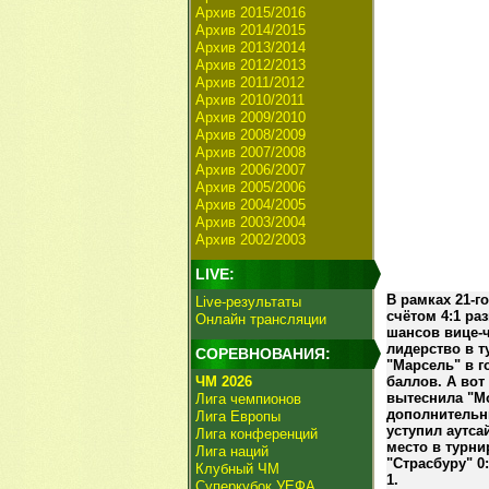
Архив 2015/2016
Архив 2014/2015
Архив 2013/2014
Архив 2012/2013
Архив 2011/2012
Архив 2010/2011
Архив 2009/2010
Архив 2008/2009
Архив 2007/2008
Архив 2006/2007
Архив 2005/2006
Архив 2004/2005
Архив 2003/2004
Архив 2002/2003
LIVE:
В рамках 21-г
Live-результаты
счётом 4:1 ра
Онлайн трансляции
шансов вице-ч
лидерство в т
СОРЕВНОВАНИЯ:
"Марсель" в г
ЧМ 2026
баллов. А вот
вытеснила "Мо
Лига чемпионов
дополнительн
Лига Европы
уступил аутса
Лига конференций
место в турни
Лига наций
"Страсбуру" 0
Клубный ЧМ
1.
Суперкубок УЕФА