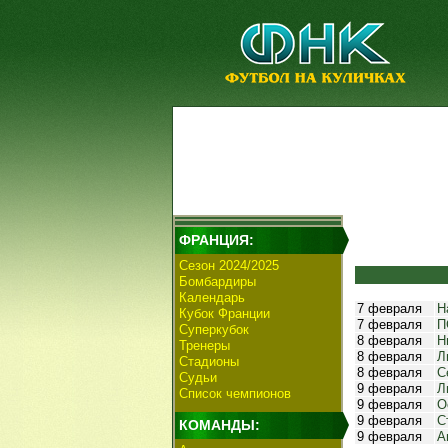
ФРАНЦИЯ:
Сезон 2024/2025
Бомбардиры
Календарь
7 февраля
Н
Кубок Франции
7 февраля
П
Суперкубок
8 февраля
Н
Тренеры
8 февраля
Л
Стадионы
8 февраля
С
Судьи
9 февраля
Л
Список чемпионов
9 февраля
О
9 февраля
С
КОМАНДЫ:
9 февраля
А