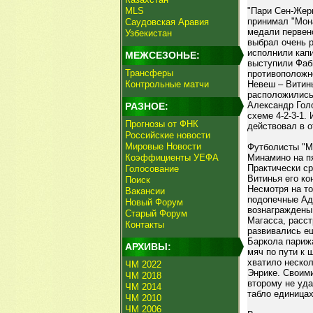
MLS
"Пари Сен-Жер
принимал "Мон
Саудовская Аравия
медали первен
Узбекистан
выбрал очень 
исполнили кап
МЕЖСЕЗОНЬЕ:
выступили Фаби
Трансферы
противоположно
Контрольные матчи
Невеш – Витин
расположились
Александр Гол
РАЗНОЕ:
схеме 4-2-3-1.
Прогнозы от ФНК
действовал в 
Российские новости
Мировые Новости
Футболисты "М
Коэффициенты УЕФА
Минамино на п
Практически ср
Голосование
Витинья его ко
Поиск
Несмотря на то
Вакансии
подопечные Ади
Новый Форум
вознаграждены 
Старый Форум
Магасса, расст
Контакты
развивались ещ
Баркола парижа
АРХИВЫ:
мяч по пути к
хватило нескол
ЧМ 2022
Энрике. Своими
ЧМ 2018
второму не уд
ЧМ 2014
табло единицах
ЧМ 2010
ЧМ 2006