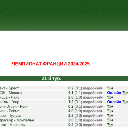
ЧЕМПИОНАТ ФРАНЦИИ 2024/2025.
21-й тур.
ант
-
Брест
0:2
(0:1)
СЖ
-
Монако
4:1
(1:1)
Онлайн
ицца
-
Ланс
2:0
(1:0)
илль
-
Гавр
1:2
(0:1)
Онлайн
ент-Этьен
-
Ренн
0:2
(0:1)
ион
-
Реймс
4:0
(1:0)
сер
-
Тулуза
2:2
(0:0)
трасбур
-
Монпелье
2:0
(1:0)
нже
-
Марсель
0:2
(0:0)