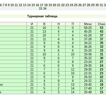
6
7
8
9
10
11
12
13
14
15
16
17
18
19
20
21
22
23
24
25
26
27
28
29
30
31
3
33
34
Турнирная таблица.
И
В
Н
П
Мячи
Очки
21
16
5
0
58-20
53
21
13
4
4
45-25
43
21
10
7
4
41-26
37
21
11
4
6
37-28
37
21
9
8
4
34-22
35
21
9
6
6
36-26
33
21
9
6
6
25-20
33
21
10
1
10
33-36
31
21
8
6
7
35-32
30
21
7
6
8
23-24
27
21
6
6
9
29-35
24
21
7
2
12
29-30
23
21
6
5
10
22-31
23
21
5
7
9
26-33
22
21
4
9
8
24-32
21
ен
21
5
3
13
19-45
18
21
5
2
14
17-40
17
е
21
4
3
14
20-48
15