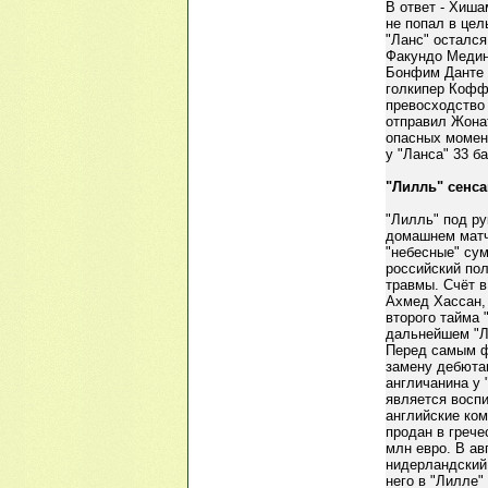
В ответ - Хиша
не попал в цел
"Ланс" остался
Факундо Медин
Бонфим Данте б
голкипер Коффи
превосходство 
отправил Жонат
опасных момент
у "Ланса" 33 б
"Лилль" сенса
"Лилль" под р
домашнем матч
"небесные" сум
российский по
травмы. Счёт в
Ахмед Хассан, 
второго тайма 
дальнейшем "Л
Перед самым ф
замену дебюта
англичанина у 
является воспи
английские ком
продан в грече
млн евро. В ав
нидерландский 
него в "Лилле"