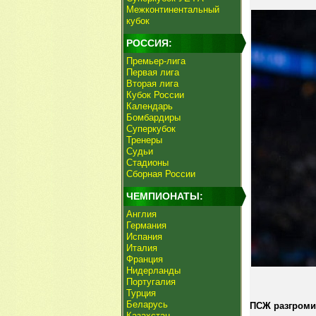
Межконтинентальный
кубок
РОССИЯ:
Премьер-лига
Первая лига
Вторая лига
Кубок России
Календарь
Бомбардиры
Суперкубок
Тренеры
Судьи
Стадионы
Сборная России
ЧЕМПИОНАТЫ:
Англия
Германия
Испания
Италия
Франция
Нидерланды
Португалия
Турция
Беларусь
ПСЖ разгромил
Казахстан