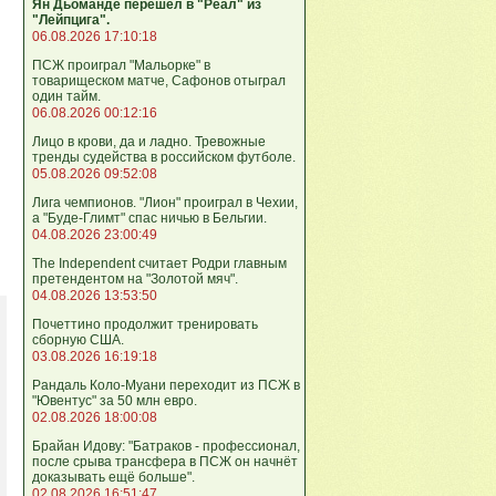
Ян Дьоманде перешел в "Реал" из
"Лейпцига".
06.08.2026 17:10:18
ПСЖ проиграл "Мальорке" в
товарищеском матче, Сафонов отыграл
один тайм.
06.08.2026 00:12:16
Лицо в крови, да и ладно. Тревожные
тренды судейства в российском футболе.
05.08.2026 09:52:08
Лига чемпионов. "Лион" проиграл в Чехии,
а "Буде-Глимт" спас ничью в Бельгии.
04.08.2026 23:00:49
The Independent считает Родри главным
претендентом на "Золотой мяч".
04.08.2026 13:53:50
Почеттино продолжит тренировать
сборную США.
03.08.2026 16:19:18
Рандаль Коло-Муани переходит из ПСЖ в
"Ювентус" за 50 млн евро.
02.08.2026 18:00:08
Брайан Идову: "Батраков - профессионал,
после срыва трансфера в ПСЖ он начнёт
доказывать ещё больше".
02.08.2026 16:51:47