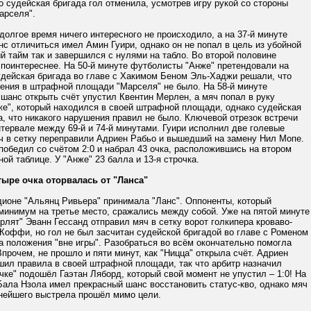
 судейская бригада гол отменила, усмотрев игру рукой со стороны
арселя".
долгое время ничего интересного не происходило, а на 37-й минуте
с отличиться имел Амин Гуири, однако он не попал в цель из убойной
й тайм так и завершился с нулями на табло. Во второй половине
поинтереснее. На 50-й минуте футболисты "Анже" претендовали на
удейская бригада во главе с Хакимом Беном Эль-Хаджи решали, что
шения в штрафной площади "Марселя" не было. На 58-й минуте
шанс открыть счёт упустил Квентин Мерлен, а мяч попал в руку
же", который находился в своей штрафной площади, однако судейская
, что никакого нарушения правил не было. Ключевой отрезок встречи
тервале между 69-й и 74-й минутами. Гуири исполнил две голевые
яч в сетку переправили Адриен Рабьо и вышедший на замену Нил Мопе.
победил со счётом 2:0 и набрал 43 очка, расположившись на втором
ной таблице. У "Анже" 23 балла и 13-я строчка.
тыре очка оторвалась от "Ланса"
дионе "Альянц Ривьера" принимала "Ланс". Оппоненты, который
минимум на третье место, сражались между собой. Уже на пятой минуте
лят" Эванн Гессанд отправил мяч в сетку ворот голкипера кроваво-
Коффи, но гол не был засчитан судейской бригадой во главе с Роменом
а положения "вне игры". Разобраться во всём окончательно помогла
прочем, не прошло и пяти минут, как "Ницца" открыла счёт. Адриен
шил правила в своей штрафной площади, так что арбитр назначил
очке" подошёл Гаэтан Ляборд, который свой момент не упустил – 1:0! На
Бала Нзола имел прекрасный шанс восстановить статус-кво, однако мяч
снейшего выстрела прошёл мимо цели.