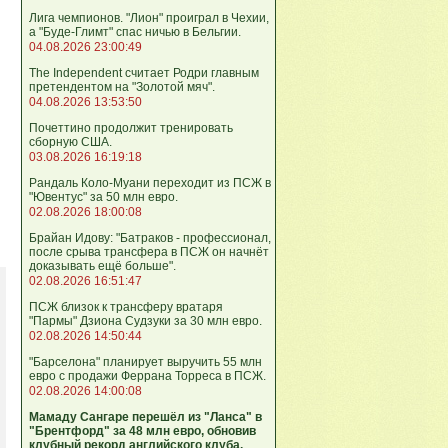
Лига чемпионов. "Лион" проиграл в Чехии,
а "Буде-Глимт" спас ничью в Бельгии.
04.08.2026 23:00:49
The Independent считает Родри главным
претендентом на "Золотой мяч".
04.08.2026 13:53:50
Почеттино продолжит тренировать
сборную США.
03.08.2026 16:19:18
Рандаль Коло-Муани переходит из ПСЖ в
"Ювентус" за 50 млн евро.
02.08.2026 18:00:08
Брайан Идову: "Батраков - профессионал,
после срыва трансфера в ПСЖ он начнёт
доказывать ещё больше".
02.08.2026 16:51:47
ПСЖ близок к трансферу вратаря
"Пармы" Дзиона Судзуки за 30 млн евро.
02.08.2026 14:50:44
"Барселона" планирует выручить 55 млн
евро с продажи Феррана Торреса в ПСЖ.
02.08.2026 14:00:08
Мамаду Сангаре перешёл из "Ланса" в
"Брентфорд" за 48 млн евро, обновив
клубный рекорд английского клуба.