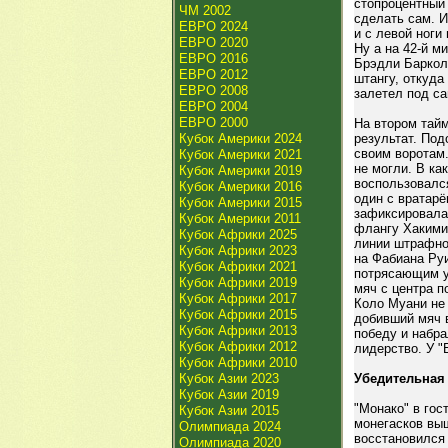
стопроцентный
ЧМ 2002
сделать сам. 
ЕВРО 2024
и с левой ноги
ЕВРО 2020
Ну а на 42-й м
ЕВРО 2016
Брэдли Баркол
ЕВРО 2012
штангу, откуда
ЕВРО 2008
залетел под са
ЕВРО 2004
ЕВРО 2000
На втором тай
Кубок Америки 2024
результат. По
своим воротам.
Кубок Америки 2021
не могли. В ка
Кубок Америки 2019
воспользовалс
Кубок Америки 2016
один с вратарё
Кубок Америки 2015
зафиксировала
Кубок Америки 2011
флангу Хакими,
Кубок Африки 2025
линии штрафно
Кубок Африки 2023
на Фабиана Руи
Кубок Африки 2021
потрясающим уд
Кубок Африки 2019
мяч с центра п
Кубок Африки 2017
Коло Муани не 
Кубок Африки 2015
добивший мяч 
Кубок Африки 2013
победу и набр
Кубок Африки 2012
лидерство. У "
Кубок Африки 2010
Кубок Азии 2023
Убедительная
Кубок Азии 2019
"Монако" в гос
Кубок Азии 2015
монегасков вы
Олимпиада 2024
восстановился
Олимпиада 2020