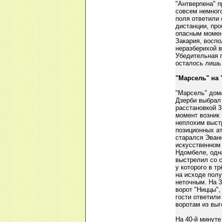
"Антверпена" 
совсем немного
поля ответили
дистанции, про
опасным момент
Закария, восп
неразберихой в
Убедительная п
осталось лишь 
"Марсель" на 
"Марсель" дома
Дзерби выбрал 
расстановкой 3
момент возник 
неплохим выст
позиционных ат
старался Эванн
искусственном 
Ндомбеле, одн
выстрелил со с
у которого в т
на исходе полу
неточным. На 
ворот "Ниццы",
гости ответил
воротам из выг
На 40-й минуте