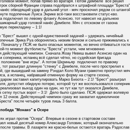
 голевой момент, попав прямо во вратаря. Потом Дембеле всё решил
Игрок сборной Франции справа подобрался к штрафной площади "Бреста"
 нанёс обводящий удар в дальний угол - мяч проскочил рядом со штангой
инуте подопечные Луиса Энрике всё-таки восстановили статус-кво.
а подключил по левому флангу Асенсио, тот навесил на дальнюю
 шикарный удар головой нанёс Дембеле. Мяч с отскоком от газона
мую перекладину – 1:1!
м "Брест" вышел с одной-единственной задачей – удержать ничейный
допечные Эрика Руа оборонялись низким блоком и сильно прижимались к
 Поначалу у ПСЖ не было опасных моментов, но вечно отбиваться гост
кой-то момент футболисты "Бреста" устали, чем мгновенно
я действующий чемпион. Сначала Жоау Невеш вывел Асенсио один на
м соперника, испанец всё сделал чётко, но судейская бригада
 положение "вне игры". А потом Шкриньяр подключил по правому
 тот разыграл длинную "стенку" с Дембеле, после чего прострелил к
й, где вышедший на замену Рэндал Коло Муани грамотно пропустил мя
са, а испанец, набравший отменную форму на старте сезона,
аром заставил капитулировать Марко Бизота – 2:1! "Брест" разыграл
оля, допустил обидную потерю, которой тут же воспользовался соперник
реализовал выход один на один, но тут как тут оказался Дембеле,
в сетку пустых ворот – 3:1! Дело было сделано. ПСЖ одержал волевую
ал 12 очков. Действующий чемпион сразу же захватил единоличное
Бреста" после четырёх туров лишь 3 балла.
 победа "Монако" в Осере
тях играл против "Осера". Впервые в сезоне в стартовом составе
шел новый десятый номер Александр Головин, который окончательно
 после травмы. В лазарете же красно-белых остаются вратарь Радослав