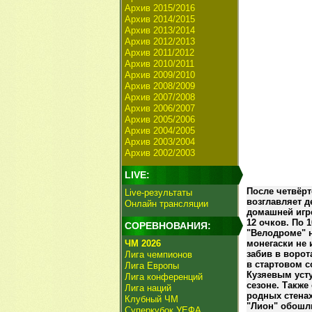
Архив 2015/2016
Архив 2014/2015
Архив 2013/2014
Архив 2012/2013
Архив 2011/2012
Архив 2010/2011
Архив 2009/2010
Архив 2008/2009
Архив 2007/2008
Архив 2006/2007
Архив 2005/2006
Архив 2004/2005
Архив 2003/2004
Архив 2002/2003
LIVE:
После четвёр
Live-результаты
возглавляет 
Онлайн трансляции
домашней игре
12 очков. По 
СОРЕВНОВАНИЯ:
"Велодроме" н
ЧМ 2026
монегаски не 
забив в ворот
Лига чемпионов
в стартовом с
Лига Европы
Кузяевым усту
Лига конференций
сезоне. Также
Лига наций
родных стенах
Клубный ЧМ
"Лион" обошли
Суперкубок УЕФА