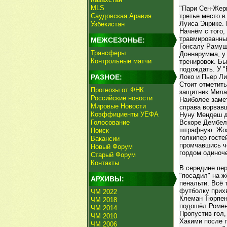
MLS
"Пари Сен-Жерм
Саудовская Аравия
третье место в
Луиса Энрике. 
Узбекистан
Начнём с того,
травмированны
МЕЖСЕЗОНЬЕ:
Гонсалу Рамуш
Трансферы
Доннарумма, у 
Контрольные матчи
тренировок. Б
подождать. У "
РАЗНОЕ:
Локо и Пьер Л
Стоит отметить
Прогнозы от ФНК
защитник Мила
Российские новости
Наиболее замет
Мировые Новости
справа ворвав
Коэффициенты УЕФА
Нуну Мендеш д
Голосование
Вскоре Дембел
штрафную. Жоа
Поиск
голкипер гост
Вакансии
промчавшись че
Новый Форум
гордом одиноче
Старый Форум
Контакты
В середине пе
"посадил" на ж
АРХИВЫ:
пенальти. Всё 
футболку прихв
ЧМ 2022
Клеман Тюрпен 
ЧМ 2018
подошёл Ромен 
ЧМ 2014
Пропустив гол,
ЧМ 2010
Хакими после 
ЧМ 2006