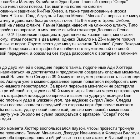
е хавбеки Мамаду Кулибали и Эдан Диоп. Главный тренер "Осера"
ье имел свои потери. Так выйти на полне не смогли
ованный защитник Ки-Яна Хувер, а также травмированные игроки
оик Н`Гатта, Саад Агузуль и Гидеон Менса. "Монако" с первых же мину
ативу и довольно быстро открыл счёт. На 8-й минуте Брель Эмболо
овой на левом фланге, Ламин Камара навесил на ближнюю штангу, Тило
пробил по воротам, а мяч после ошибки голкипера Донована Леона
ке – 0:1! Продолжив наращивать давление на хозяев поля, монегаски
тому, чтобы повести в два мяча, однако Эмболо на 23-й минуте пробил
о выше ворот. Спустя всего две минуты капитан "Монако" Денис Закария
ание Вандерсона в штрафной и снабдил его изумительной по своей
вой передачей, а бразилец без труда разобрался с вратарём в ближнем
 до двух мячей к середине первого тайма, подопечные Ади Хюттера
анавливаться на достигнутом и продолжили создавать опасные моменты
ивный Эльесс Бен Сегир на 39-й минуте не сумел реализовать выход оди
гнес Аклиуш уже в компенсированное время попытался перебросить мяч
но немного перестарался. За время перерыва монегаски не растеряли
 третий свой гол, и уже на 50-й минуте игры Головин через центральную
ся к штрафной площади соперника и вывел на ударную позицию Бен
нёс плотный удар в ближний угол, где надёжно сыграл Леон. Следом
овин воспользовался передачей со стороны партнёра после высокого
бы попытать удачу новой подсечкой, однако мяч прошёл мимо ворот.
инуту уже Эмболо не сумел разобраться с вратарём "Осера" после
 один.
ого момента Хюттер воспользовался паузой, чтобы провести тройную
поле появились Такуми Минамино, Джордж Иленихена и Фоларин Балогун.
азу оба форварда нашли общий язык на острие атаки, и бывший игрок