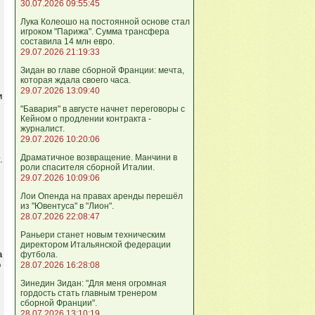
30.07.2026 09:55:45
Лука Колеошо на постоянной основе стал
игроком "Парижа". Сумма трансфера
составила 14 млн евро.
29.07.2026 21:19:33
Зидан во главе сборной Франции: мечта,
которая ждала своего часа.
29.07.2026 13:09:40
и
"Бавария" в августе начнет переговоры с
Кейном о продлении контракта -
журналист.
29.07.2026 10:20:06
Драматичное возвращение. Манчини в
.
роли спасителя сборной Италии.
29.07.2026 10:09:06
Лои Опенда на правах аренды перешёл
из "Ювентуса" в "Лион".
28.07.2026 22:08:47
Раньери станет новым техническим
директором Итальянской федерации
а
футбола.
р
28.07.2026 16:28:08
Зинедин Зидан: "Для меня огромная
гордость стать главным тренером
сборной Франции".
28.07.2026 13:10:19