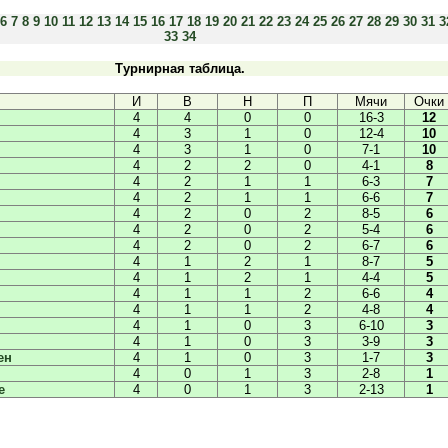
6
7
8
9
10
11
12
13
14
15
16
17
18
19
20
21
22
23
24
25
26
27
28
29
30
31
3
33
34
Турнирная таблица.
И
В
Н
П
Мячи
Очки
4
4
0
0
16-3
12
4
3
1
0
12-4
10
4
3
1
0
7-1
10
4
2
2
0
4-1
8
4
2
1
1
6-3
7
4
2
1
1
6-6
7
4
2
0
2
8-5
6
4
2
0
2
5-4
6
4
2
0
2
6-7
6
4
1
2
1
8-7
5
4
1
2
1
4-4
5
4
1
1
2
6-6
4
4
1
1
2
4-8
4
4
1
0
3
6-10
3
4
1
0
3
3-9
3
ен
4
1
0
3
1-7
3
4
0
1
3
2-8
1
е
4
0
1
3
2-13
1