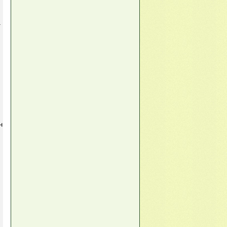
т
.
н