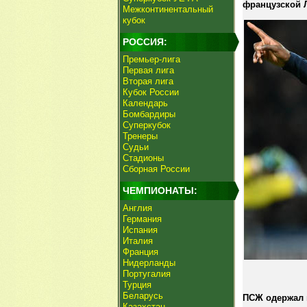
французской Л
Межконтинентальный
кубок
РОССИЯ:
Премьер-лига
Первая лига
Вторая лига
Кубок России
Календарь
Бомбардиры
Суперкубок
Тренеры
Судьи
Стадионы
Сборная России
ЧЕМПИОНАТЫ:
Англия
Германия
Испания
Италия
Франция
Нидерланды
Португалия
Турция
Беларусь
ПСЖ одержал 
Казахстан