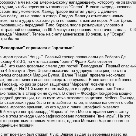
пробросил мяч на ход американскому нападающему, которому не хватило
 удачи, чтобы переиграть голкипера "Осера". В свою очередь хозяева
 своим полумоментом: Хамед Траоре попытал удачу с дальней
бив слёту, но не попал в створ. Следом Балогун отметился новым
ом, но его удар с острого угла не привел к взятию ворот. А вот Денис
ользовавшись передачей Тило Керера после розыгрыша углового и
 штрафной соперника, на 89-й минуте переправил мяч точно в цель – 0:3
обеда "Монако". Теперь на счету монегасков 10 очков, а у "Осера"
три балла.
"Велодроме" справился с "орлятами"
 играл против "Ниццы". Главный тренер провансальцев Роберто Де
схему 4-2-3-1, на что наставник "орлят" Франк Хайз ответил
-4-3, что было довольно смело для гостей "Велодрома". Первый опасны
на 4-й минуте. Луис Энрике выскочил на ударную позицию, но с его
релом справился Марцин Булка. Далее "Ницца" провела несколько
ак, однако ничего опасного создать не сумела. В составе гостей очень
 Гессанд, но раз за разом защитники "Марселя" ловили его в
офсайде. На 21-й минуте плотный удар с подбора исполнил Танги
ако попасть в створ он не сумел. В ответ – Жоффри Кондогбиа мощно
редней дистанции, но на пути мяча оказался защитник. Мейсон Гринвуд,
рёх стартовых турах было пять забитых голов, впервые напомнил о себе
часа игрового времени, но его удар с линии штрафной оказался
36-й минуте центрфорвард "Марселя" Нил Мопе отправил мяч в сетку
 но в этом эпизоде было зафиксировано положение "вне игры". На это
и стопроцентным голевым моментов, однако Мельвен Бар не попал по
однейшей позиции.
 счёт всё-таки был открыт. Луис Энрике выдал выверенный навес на