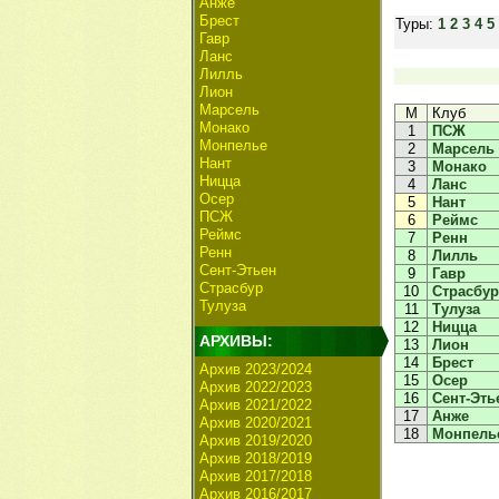
Анже
Брест
Туры:
1
2
3
4
5
Гавр
Ланс
Лилль
Лион
Марсель
М
Клуб
Монако
1
ПСЖ
Монпелье
2
Марсель
Нант
3
Монако
Ницца
4
Ланс
Осер
5
Нант
ПСЖ
6
Реймс
Реймс
7
Ренн
Ренн
8
Лилль
Сент-Этьен
9
Гавр
Страсбур
10
Страсбур
Тулуза
11
Тулуза
12
Ницца
АРХИВЫ:
13
Лион
14
Брест
Архив 2023/2024
15
Осер
Архив 2022/2023
16
Сент-Эть
Архив 2021/2022
17
Анже
Архив 2020/2021
18
Монпель
Архив 2019/2020
Архив 2018/2019
Архив 2017/2018
Архив 2016/2017