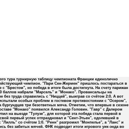
того тура турнирную таблицу чемпионата Франции единолично
действующий чемпион. "Пари Сен-Жермен" пришлось постараться в
 с "Брестом", но победа в итоге была достигнута. На счету парижан
10 баллов набрали "Марсель" и "Монако". Провансальцы на
е без труда справились с "Ниццей", выиграв со счётом 2:0. А вот
испытали особых проблем в гостевом противостоянии с "Осером",
а бургундцев три безответных мяча. Отметим, что впервые в сезоне
оставе "Монако" появился Александр Головин. "Гавр" с Далером
пил на выезде "Тулузе", для которой эта победа стала первой в
 свой первый успех отпраздновал и "Сент-Этьен", одолевший в
 "Лилль" со счётом 1:0. "Ренн" разгромил "Монпелье", а "Ланс" и
сь без забитых мячей. ФНК подводит итоги игрового уик-энда во