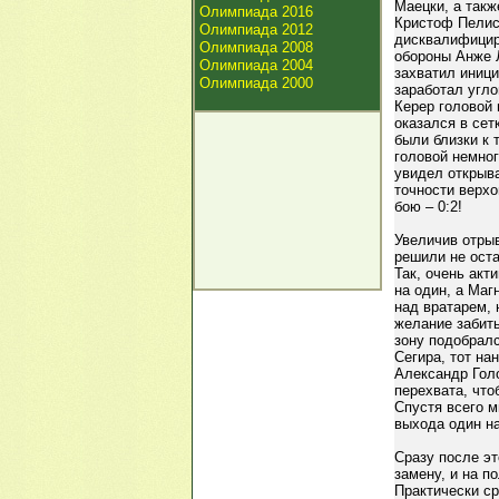
Маецки, а такж
Олимпиада 2016
Кристоф Пелисс
Олимпиада 2012
дисквалифицир
Олимпиада 2008
обороны Анже Л
Олимпиада 2004
захватил иници
Олимпиада 2000
заработал угл
Керер головой 
оказался в сет
были близки к 
головой немног
увидел открыв
точности верхо
бою – 0:2!
Увеличив отрыв
решили не ост
Так, очень акт
на один, а Ма
над вратарем, 
желание забить
зону подобрал
Сегира, тот на
Александр Гол
перехвата, что
Спустя всего м
выхода один на
Сразу после эт
замену, и на 
Практически ср