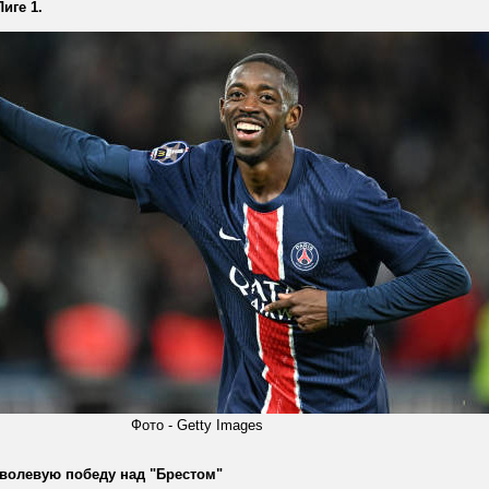
иге 1.
Фото - Getty Images
волевую победу над "Брестом"