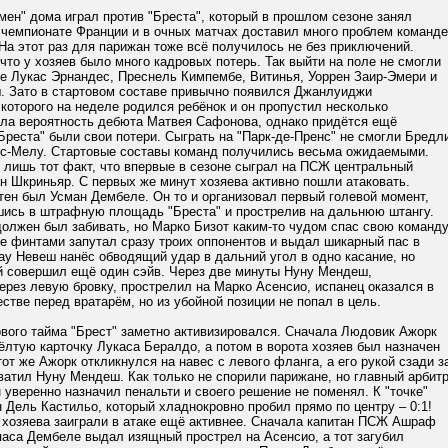
ен" дома играл против "Бреста", который в прошлом сезоне занял
 чемпионате Франции и в очных матчах доставил много проблем команде
На этот раз для парижан тоже всё получилось не без приключений.
 что у хозяев было много кадровых потерь. Так выйти на поле не смогли
е Лукас Эрнандес, Преснель Кимпембе, Витинья, Уоррен Заир-Эмери и
. Зато в стартовом составе привычно появился Джанлуиджи
которого на неделе родился ребёнок и он пропустил несколько
ыла вероятность дебюта Матвея Сафонова, однако придётся ещё
Бреста" были свои потери. Сыграть на "Парк-де-Пренс" не смогли Бредл
ис-Мелу. Стартовые составы команд получились весьма ожидаемыми.
 лишь тот факт, что впервые в сезоне сыграл на ПСЖ центральный
н Шкриньяр. С первых же минут хозяева активно пошли атаковать.
ен был Усман Дембеле. Он то и организовал первый голевой момент,
шись в штрафную площадь "Бреста" и прострелив на дальнюю штангу.
олжен был забивать, но Марко Бизот каким-то чудом спас свою команду
е финтами запутал сразу троих оппонентов и выдал шикарный пас в
у Невеш нанёс обводящий удар в дальний угол в одно касание, но
ей совершил ещё один сэйв. Через две минуты Нуну Мендеш,
рез левую бровку, прострелил на Марко Асенсио, испанец оказался в
стве перед вратарём, но из убойной позиции не попал в цель.
рвого тайма "Брест" заметно активизировался. Сначала Людовик Ажорк
ёлтую карточку Лукаса Бералдо, а потом в ворота хозяев был назначен
тот же Ажорк откликнулся на навес с левого фланга, а его рукой сзади з
атил Нуну Мендеш. Как только не спорили парижане, но главный арбит
уверенно назначил пенальти и своего решение не поменял. К "точке"
Дель Кастильо, который хладнокровно пробил прямо по центру – 0:1!
 хозяева заиграли в атаке ещё активнее. Сначала капитан ПСЖ Ашраф
паса Дембеле выдал изящный прострел на Асенсио, а тот загубил