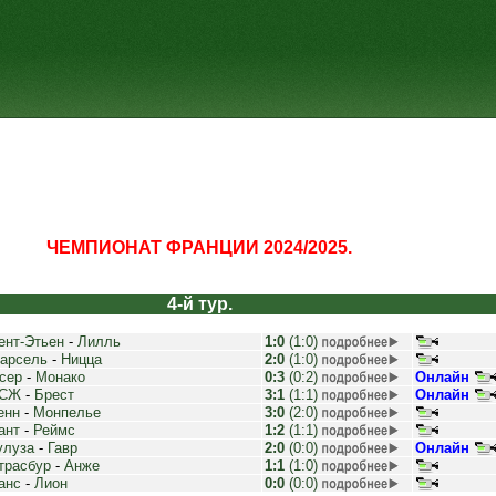
ЧЕМПИОНАТ ФРАНЦИИ 2024/2025.
4-й тур.
ент-Этьен
-
Лилль
1:0
(1:0)
арсель
-
Ницца
2:0
(1:0)
сер
-
Монако
0:3
(0:2)
Онлайн
СЖ
-
Брест
3:1
(1:1)
Онлайн
енн
-
Монпелье
3:0
(2:0)
ант
-
Реймс
1:2
(1:1)
улуза
-
Гавр
2:0
(0:0)
Онлайн
трасбур
-
Анже
1:1
(1:0)
анс
-
Лион
0:0
(0:0)