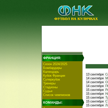
ФРАНЦИЯ:
Сезон 2024/2025
Бомбардиры
Календарь
13 сентября
С
Кубок Франции
14 сентября
М
Суперкубок
14 сентября
О
Тренеры
14 сентября
П
Стадионы
15 сентября
Р
Судьи
15 сентября
Н
Список чемпионов
15 сентября
Т
15 сентября
С
КОМАНДЫ:
15 сентября
Л