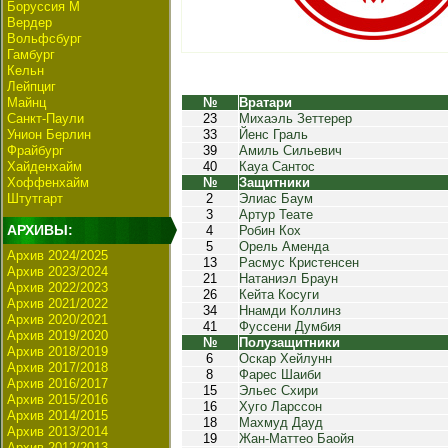
Боруссия М
Вердер
Вольфсбург
Гамбург
Кельн
Лейпциг
Майнц
№
Вратари
Санкт-Паули
23
Михаэль Зеттерер
Унион Берлин
33
Йенс Граль
Фрайбург
39
Амиль Сильевич
Хайденхайм
40
Кауа Сантос
Хоффенхайм
№
Защитники
Штутгарт
2
Элиас Баум
3
Артур Теате
АРХИВЫ:
4
Робин Кох
5
Орель Аменда
Архив 2024/2025
13
Расмус Кристенсен
Архив 2023/2024
21
Натаниэл Браун
Архив 2022/2023
26
Кейта Косуги
Архив 2021/2022
34
Ннамди Коллинз
Архив 2020/2021
41
Фуссени Думбия
Архив 2019/2020
№
Полузащитники
Архив 2018/2019
6
Оскар Хейлунн
Архив 2017/2018
8
Фарес Шаиби
Архив 2016/2017
15
Эльес Схири
Архив 2015/2016
16
Хуго Ларссон
Архив 2014/2015
18
Махмуд Дауд
Архив 2013/2014
19
Жан-Маттео Баойя
Архив 2012/2013