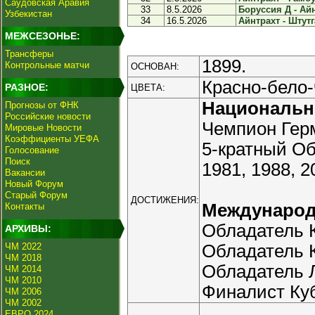
Саудовская Аравия
33
8.5.2026
Боруссия Д - Айн
Узбекистан
34
16.5.2026
Айнтрахт - Штутга
МЕЖСЕЗОНЬЕ:
Трансферы
1899.
Контрольные матчи
ОСНОВАН:
Красно-бело
РАЗНОЕ:
ЦВЕТА:
Националь
Прогнозы от ФНК
Российские новости
Чемпион Герм
Мировые Новости
Коэффициенты УЕФА
5-кратный Об
Голосование
Поиск
1981, 1988, 2
Вакансии
Новый Форум
Старый Форум
ДОСТИЖЕНИЯ:
Междунаро
Контакты
Обладатель К
АРХИВЫ:
ЧМ 2022
Обладатель К
ЧМ 2018
Обладатель Л
ЧМ 2014
ЧМ 2010
Финалист Куб
ЧМ 2006
ЧМ 2002
ЕВРО 2024