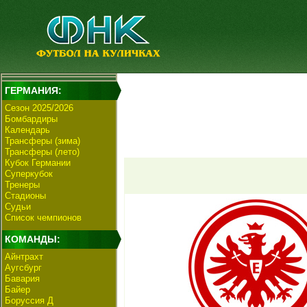
ГЕРМАНИЯ:
Сезон 2025/2026
Бомбардиры
Календарь
Трансферы (зима)
Трансферы (лето)
Кубок Германии
Суперкубок
Тренеры
Стадионы
Судьи
Список чемпионов
КОМАНДЫ:
Айнтрахт
Аугсбург
Бавария
Байер
Боруссия Д