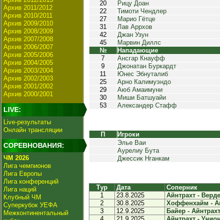
20
Рицу Доан
Архив 2011/2012
22
Тимоти Чендлер
Архив 2010/2011
27
Марио Гётце
Архив 2009/2010
31
Лав Аррхов
Архив 2008/2009
42
Джан Узун
Архив 2007/2008
45
Марвин Диллс
Архив 2006/2007
№
Нападающие
Архив 2005/2006
7
Ансгар Кнауфф
Архив 2004/2005
9
Джонатан Буркардт
Архив 2003/2004
11
Юнес Эбнуталиб
Архив 2002/2003
25
Арно Калимуэндо
Архив 2001/2002
29
Аюб Амаимуни
Архив 2000/2001
30
Миши Батшуайи
53
Александер Стафф
LIVE:
Live-результаты
Онлайн трансляции
П
Игроки
Элье Ваи
СОРЕВНОВАНИЯ:
Аурелиу Бута
ЧМ 2026
Джессик Нганкам
Лига чемпионов
Лига Европы
Лига конференций
Тур
Дата
Соперник
Лига наций
1
23.8.2025
Айнтрахт - Верде
Клубный ЧМ
2
30.8.2025
Хоффенхайм - Ай
Суперкубок УЕФА
3
12.9.2025
Байер - Айнтрахт 
Межконтинентальный
4
21.9.2025
Айнтрахт - Унион