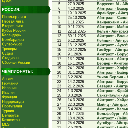
кубок
5
27.9.2025
Боруссия М - Айн
6
4.10.2025
Айнтрахт - Бавар
РОССИЯ:
7
19.10.2025
Фрайбург - Айнтр
Премьер-лига
8
25.10.2025
Айнтрахт - Санкт
Первая лига
9
1.11.2025
Хайденхайм - Айн
Вторая лига
10
9.11.2025
Айнтрахт - Майнц
Кубок России
11
22.11.2025
Кельн - Айнтрахт 
Календарь
12
30.11.2025
Айнтрахт - Вольф
Бомбардиры
13
6.12.2025
Лейпциг - Айнтра
Суперкубок
14
13.12.2025
Айнтрахт - Аугсбу
Тренеры
15
20.12.2025
Гамбург - Айнтрах
Судьи
16
9.1.2026
Айнтрахт - Борус
Стадионы
17
13.1.2026
Штутгарт - Айнтра
Сборная России
18
16.1.2026
Вердер - Айнтрах
19
24.1.2026
Айнтрахт - Хофф
ЧЕМПИОНАТЫ:
20
31.1.2026
Айнтрахт - Байер 
21
6.2.2026
Унион Берлин - А
Англия
22
14.2.2026
Айнтрахт - Борус
Германия
23
21.2.2026
Бавария - Айнтра
Испания
24
1.3.2026
Айнтрахт - Фрайб
Италия
25
8.3.2026
Санкт-Паули - Ай
Франция
26
14.3.2026
Айнтрахт - Хайде
Нидерланды
27
22.3.2026
Майнц - Айнтрахт
Португалия
28
5.4.2026
Айнтрахт - Кельн 
Турция
29
11.4.2026
Вольфсбург - Айн
Беларусь
30
18.4.2026
Айнтрахт - Лейпц
Казахстан
31
25.4.2026
Аугсбург - Айнтра
MLS
32
2.5.2026
Айнтрахт - Гамбур