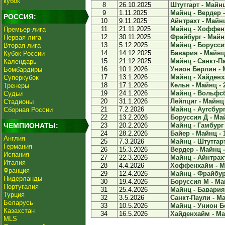
кубок
8
26.10.2025
Штутгарт - Майнц
9
1.11.2025
Майнц - Вердер -
РОССИЯ:
10
9.11.2025
Айнтрахт - Майнц
11
21.11.2025
Майнц - Хоффенх
Премьер-лига
12
30.11.2025
Фрайбург - Майнц
Первая лига
13
5.12.2025
Майнц - Боруссия
Вторая лига
14
14.12.2025
Бавария - Майнц 
Кубок России
15
21.12.2025
Майнц - Санкт-Па
Календарь
16
10.1.2026
Унион Берлин - М
Бомбардиры
17
13.1.2026
Майнц - Хайденха
Суперкубок
18
17.1.2026
Кельн - Майнц - 
Тренеры
19
24.1.2026
Майнц - Вольфсбу
Судьи
20
31.1.2026
Лейпциг - Майнц 
Стадионы
21
7.2.2026
Майнц - Аугсбург 
Сборная России
22
13.2.2026
Боруссия Д - Май
ЧЕМПИОНАТЫ:
23
20.2.2026
Майнц - Гамбург 
24
28.2.2026
Байер - Майнц - 
Англия
25
7.3.2026
Майнц - Штутгарт
Германия
26
15.3.2026
Вердер - Майнц -
Испания
27
22.3.2026
Майнц - Айнтрахт
Италия
28
4.4.2026
Хоффенхайм - Ма
Франция
29
12.4.2026
Майнц - Фрайбург
Нидерланды
30
19.4.2026
Боруссия М - Май
Португалия
31
25.4.2026
Майнц - Бавария 
Турция
32
3.5.2026
Санкт-Паули - Ма
Беларусь
33
10.5.2026
Майнц - Унион Бе
Казахстан
34
16.5.2026
Хайденхайм - Май
MLS