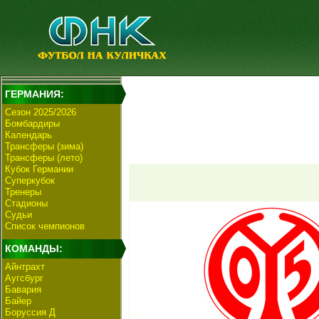
ГЕРМАНИЯ:
Сезон 2025/2026
Бомбардиры
Календарь
Трансферы (зима)
Трансферы (лето)
Кубок Германии
Суперкубок
Тренеры
Стадионы
Судьи
Список чемпионов
КОМАНДЫ:
Айнтрахт
Аугсбург
Бавария
Байер
Боруссия Д