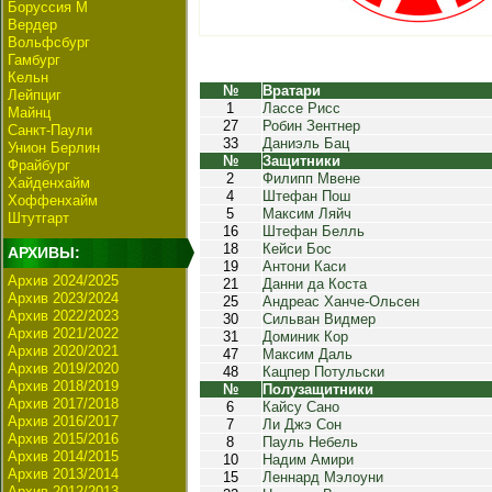
Боруссия М
Вердер
Вольфсбург
Гамбург
Кельн
№
Вратари
Лейпциг
1
Лассе Рисс
Майнц
27
Робин Зентнер
Санкт-Паули
33
Даниэль Бац
Унион Берлин
№
Защитники
Фрайбург
2
Филипп Мвене
Хайденхайм
4
Штефан Пош
Хоффенхайм
5
Максим Ляйч
Штутгарт
16
Штефан Белль
18
Кейси Бос
АРХИВЫ:
19
Антони Каси
Архив 2024/2025
21
Данни да Коста
Архив 2023/2024
25
Андреас Ханче-Ольсен
Архив 2022/2023
30
Сильван Видмер
Архив 2021/2022
31
Доминик Кор
Архив 2020/2021
47
Максим Даль
Архив 2019/2020
48
Кацпер Потульски
Архив 2018/2019
№
Полузащитники
Архив 2017/2018
6
Кайсу Сано
Архив 2016/2017
7
Ли Джэ Сон
Архив 2015/2016
8
Пауль Небель
Архив 2014/2015
10
Надим Амири
Архив 2013/2014
15
Леннард Мэлоуни
Архив 2012/2013