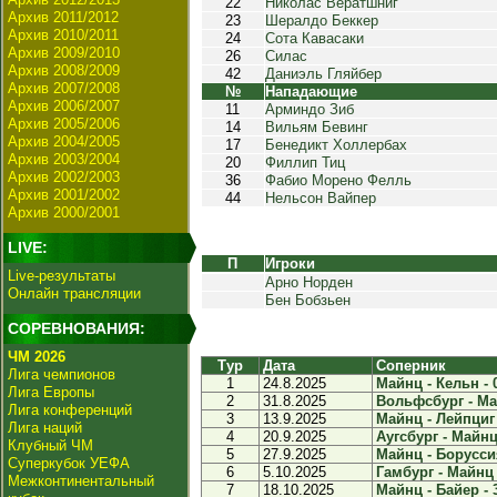
22
Николас Вератшниг
Архив 2011/2012
23
Шералдо Беккер
Архив 2010/2011
24
Сота Кавасаки
Архив 2009/2010
26
Силас
Архив 2008/2009
42
Даниэль Гляйбер
Архив 2007/2008
№
Нападающие
Архив 2006/2007
11
Арминдо Зиб
Архив 2005/2006
14
Вильям Бевинг
Архив 2004/2005
17
Бенедикт Холлербах
Архив 2003/2004
20
Филлип Тиц
Архив 2002/2003
36
Фабио Морено Фелль
Архив 2001/2002
44
Нельсон Вайпер
Архив 2000/2001
LIVE:
П
Игроки
Live-результаты
Арно Норден
Онлайн трансляции
Бен Бобзьен
СОРЕВНОВАНИЯ:
ЧМ 2026
Тур
Дата
Соперник
Лига чемпионов
1
24.8.2025
Майнц - Кельн - 
Лига Европы
2
31.8.2025
Вольфсбург - Май
Лига конференций
3
13.9.2025
Майнц - Лейпциг 
Лига наций
4
20.9.2025
Аугсбург - Майнц 
Клубный ЧМ
5
27.9.2025
Майнц - Боруссия
Суперкубок УЕФА
6
5.10.2025
Гамбург - Майнц 
Межконтинентальный
7
18.10.2025
Майнц - Байер - 