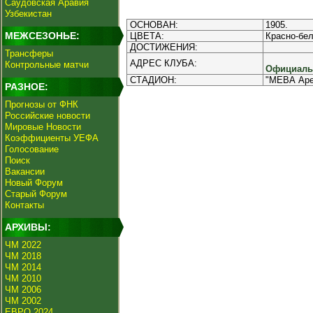
Саудовская Аравия
Узбекистан
ОСНОВАН:
1905.
МЕЖСЕЗОНЬЕ:
ЦВЕТА:
Красно-бе
ДОСТИЖЕНИЯ:
Трансферы
АДРЕС КЛУБА:
Контрольные матчи
Официальн
СТАДИОН:
"МЕВА Арен
РАЗНОЕ:
Прогнозы от ФНК
Российские новости
Мировые Новости
Коэффициенты УЕФА
Голосование
Поиск
Вакансии
Новый Форум
Старый Форум
Контакты
АРХИВЫ:
ЧМ 2022
ЧМ 2018
ЧМ 2014
ЧМ 2010
ЧМ 2006
ЧМ 2002
ЕВРО 2024