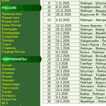
кубок
9
1.11.2025
Лейпциг - Штутгар
10
8.11.2025
Хоффенхайм - Ле
РОССИЯ:
11
23.11.2025
Лейпциг - Вердер
Премьер-лига
12
28.11.2025
Боруссия М - Лей
Первая лига
13
6.12.2025
Лейпциг - Айнтра
Вторая лига
Кубок России
14
12.12.2025
Унион Берлин - Л
Календарь
15
20.12.2025
Лейпциг - Байер -
Бомбардиры
17
14.1.2026
Лейпциг - Фрайбу
Суперкубок
18
17.1.2026
Лейпциг - Бавари
Тренеры
19
24.1.2026
Хайденхайм - Лей
Судьи
16
27.1.2026
Санкт-Паули - Ле
Стадионы
20
31.1.2026
Лейпциг - Майнц 
Сборная России
21
8.2.2026
Кельн - Лейпциг -
22
15.2.2026
Лейпциг - Вольфс
ЧЕМПИОНАТЫ:
23
21.2.2026
Лейпциг - Борусс
24
1.3.2026
Гамбург - Лейпциг
Англия
25
7.3.2026
Лейпциг - Аугсбур
Германия
26
15.3.2026
Штутгарт - Лейпци
Испания
27
20.3.2026
Лейпциг - Хоффе
Италия
28
4.4.2026
Вердер - Лейпциг
Франция
29
11.4.2026
Лейпциг - Борусс
Нидерланды
30
18.4.2026
Айнтрахт - Лейпц
Португалия
31
24.4.2026
Лейпциг - Унион 
Турция
32
2.5.2026
Байер - Лейпциг -
Беларусь
33
9.5.2026
Лейпциг - Санкт-
Казахстан
34
16.5.2026
Фрайбург - Лейпц
MLS