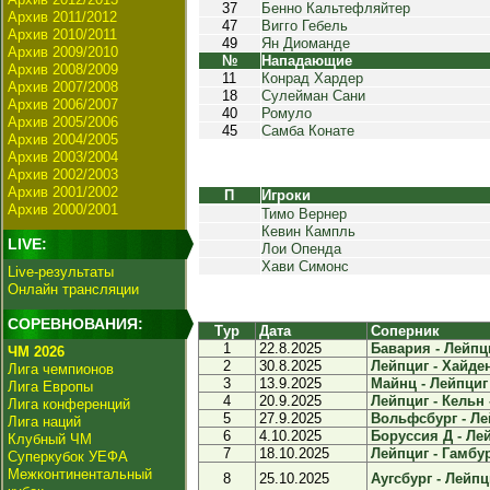
37
Бенно Кальтефляйтер
Архив 2011/2012
47
Вигго Гебель
Архив 2010/2011
49
Ян Диоманде
Архив 2009/2010
№
Нападающие
Архив 2008/2009
11
Конрад Хардер
Архив 2007/2008
18
Сулейман Сани
Архив 2006/2007
40
Ромуло
Архив 2005/2006
45
Самба Конате
Архив 2004/2005
Архив 2003/2004
Архив 2002/2003
Архив 2001/2002
П
Игроки
Архив 2000/2001
Тимо Вернер
Кевин Кампль
LIVE:
Лои Опенда
Хави Симонс
Live-результаты
Онлайн трансляции
СОРЕВНОВАНИЯ:
Тур
Дата
Соперник
1
22.8.2025
Бавария - Лейпци
ЧМ 2026
2
30.8.2025
Лейпциг - Хайден
Лига чемпионов
3
13.9.2025
Майнц - Лейпциг 
Лига Европы
4
20.9.2025
Лейпциг - Кельн -
Лига конференций
5
27.9.2025
Вольфсбург - Лей
Лига наций
6
4.10.2025
Боруссия Д - Лей
Клубный ЧМ
7
18.10.2025
Лейпциг - Гамбург
Суперкубок УЕФА
Межконтинентальный
8
25.10.2025
Аугсбург - Лейпци