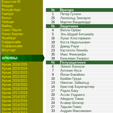
Боруссия М
Вердер
Вольфсбург
№
Вратари
Гамбург
1
Петер Гулачи
Кельн
25
Леопольд Зингерле
Лейпциг
26
Мартен Вандевордт
Майнц
№
Защитники
Санкт-Паули
4
Вилли Орбан
Унион Берлин
5
Эль-Шадай Битшиабу
Фрайбург
16
Лукас Клостерманн
Хайденхайм
19
Коста Неделькович
Хоффенхайм
22
Давид Раум
Штутгарт
23
Кастелло Люкеба
35
Макс Финкгрефе
АРХИВЫ:
39
Беньямин Хенрихс
№
Полузащитники
Архив 2024/2025
6
Эзекил Банзузи
Архив 2023/2024
7
Антонио Нуса
Архив 2022/2023
9
Йохан Бакайоко
Архив 2021/2022
10
Брайан Груда
Архив 2020/2021
13
Николас Зайвальд
Архив 2019/2020
14
Кристоф Баумгартнер
Архив 2018/2019
17
Ридле Баку
Архив 2017/2018
20
Ассан Уэдраого
Архив 2016/2017
21
Айоделе Томас
Архив 2015/2016
24
Ксавер Шлагер
Архив 2014/2015
27
Тидьям Гомис
Архив 2013/2014
33
Андрия Максимович
Архив 2012/2013