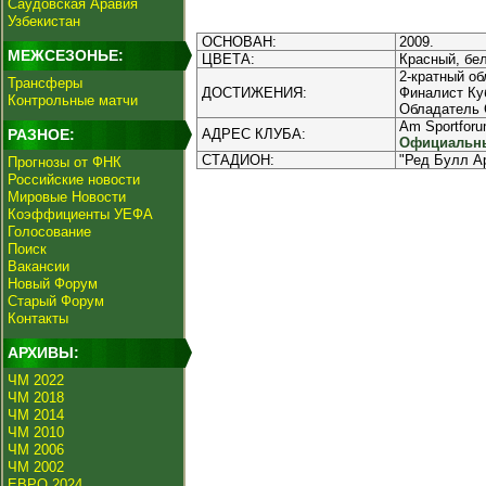
Саудовская Аравия
Узбекистан
ОСНОВАН:
2009.
МЕЖСЕЗОНЬЕ:
ЦВЕТА:
Красный, бе
2-кратный об
Трансферы
ДОСТИЖЕНИЯ:
Финалист Куб
Контрольные матчи
Обладатель С
Am Sportforu
РАЗНОЕ:
АДРЕС КЛУБА:
Официальны
СТАДИОН:
"Ред Булл Ар
Прогнозы от ФНК
Российские новости
Мировые Новости
Коэффициенты УЕФА
Голосование
Поиск
Вакансии
Новый Форум
Старый Форум
Контакты
АРХИВЫ:
ЧМ 2022
ЧМ 2018
ЧМ 2014
ЧМ 2010
ЧМ 2006
ЧМ 2002
ЕВРО 2024