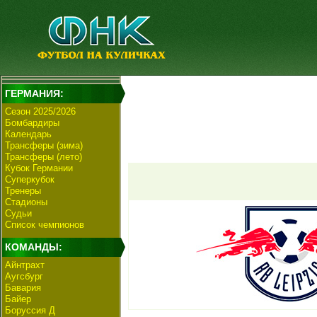
ГЕРМАНИЯ:
Сезон 2025/2026
Бомбардиры
Календарь
Трансферы (зима)
Трансферы (лето)
Кубок Германии
Суперкубок
Тренеры
Стадионы
Судьи
Список чемпионов
КОМАНДЫ:
Айнтрахт
Аугсбург
Бавария
Байер
Боруссия Д