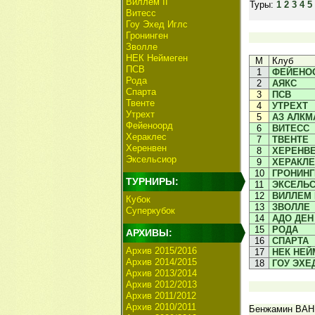
Виллем II
Туры:
1
2
3
4
5
Витесс
Гоу Эхед Иглс
Гронинген
Зволле
НЕК Неймеген
М
Клуб
ПСВ
1
ФЕЙЕНО
Рода
2
АЯКС
Спарта
3
ПСВ
Твенте
4
УТРЕХТ
Утрехт
5
АЗ АЛКМ
Фейеноорд
6
ВИТЕСС
Хераклес
7
ТВЕНТЕ
Херенвен
8
ХЕРЕНВ
Эксельсиор
9
ХЕРАКЛ
10
ГРОНИНГ
ТУРНИРЫ:
11
ЭКСЕЛЬ
12
ВИЛЛЕМ I
Кубок
13
ЗВОЛЛЕ
Суперкубок
14
АДО ДЕН
15
РОДА
АРХИВЫ:
16
СПАРТА
Архив 2015/2016
17
НЕК НЕЙ
Архив 2014/2015
18
ГОУ ЭХЕ
Архив 2013/2014
Архив 2012/2013
Архив 2011/2012
Архив 2010/2011
Бенжамин ВАН 