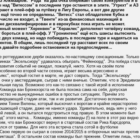
З Алкмааром. "Рода" на два очка опережает своих конкурентов и в
 над "Витессом" в последнем туре останется в элите. "Утрехт" и АЗ
рают в плей-офф за путёвку в Лигу Европы, а вот две другие
ещё точно не определены. "Витесс" стал обладателем Кубка и
 число не входит, а "Твенте" из-за финансовых махинаций в
е дисквалифицирован и в еврокубках пока играть не может.
нный момент "Херенвен" и "Хераклес" дополняют четвёрку команд,
 бороться в плей-офф. У "Гронингена" ещё есть шансы вытеснить
их двух команд, но надо побеждать в последнем туре и надеяться на
ентов. В общем, лишь последний тур расставит всех по своим
а давайте подробнее остановимся на предпоследнем...
е роттердамское дерби оказалось по-настоящему сенсационным. Только
инках "Эксельсиору" удавалось обыграть "Фейеноорд". Эта победа стал
развития событий не ожидал, пожалуй, никто. Хотя на своём поле
особенно во второй части сезона, играет весьма агрессивно и
Аякс", который гостил в марте, не даст соврать. Тогда "Эксельсиору"
 очки у амстердамцев, сыграв с ними вничью. Отметим, что в Эредивиз
ьная пауза. Возможно это как-то связано с такой игрой в исполнении
Команда ван Бронкхорста не была похожа сама на себя, допуская
чество не вынужденных ошибок в простых ситуациях. Причём это
авершающей стадии атак, так и их развития. Достаточно вспомнить
ием Тонни Вилены, который выскочил к воротам и крайне нерасторопно
ршающей стадии, даже не нанеся удара. Удивительно, ведь мяч у него
й левой, а он пытался подстроиться под правую. В этом моменте был
д" этого матча... Команды, именно команды (!) на поле в этот раз видно
им, что ван Бронкхорст вернул в стартовый состав Рика Карсдорпа,
лся от травмы. Для него эта встреча стала сотой в футболке
Свою первую он сыграл в сезоне 2014/2015 в отборочных матчах против
шикташа". В остальном состав команды был прежним. Отметим лишь, что