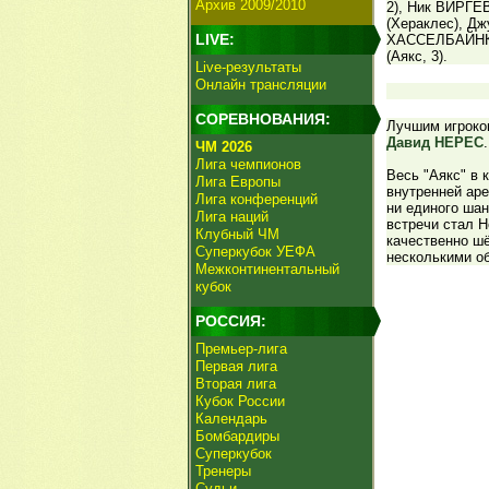
Архив 2009/2010
2), Ник ВИРГЕ
(Хераклес), Д
LIVE:
ХАССЕЛБАЙНК (
(Аякс, 3).
Live-результаты
Онлайн трансляции
СОРЕВНОВАНИЯ:
Лучшим игроком
Давид НЕРЕС
.
ЧМ 2026
Лига чемпионов
Весь "Аякс" в 
Лига Европы
внутренней аре
Лига конференций
ни единого шан
Лига наций
встречи стал Н
Клубный ЧМ
качественно шё
Суперкубок УЕФА
несколькими о
Межконтинентальный
кубок
РОССИЯ:
Премьер-лига
Первая лига
Вторая лига
Кубок России
Календарь
Бомбардиры
Суперкубок
Тренеры
Судьи