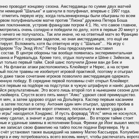
енно проводит концовку сезона. Амстердамцы по сумме двух матчей
и немецкий "Шальке" и шагнули в полуфинал, впервые с 1997 года.
 отметить первую игру, когда гельзенкирхенцы были обыграны по всем
первом полуфинальном матче против "Лиона" дружина Петера Боша
их поклонников, устроив французам погром 4:1. Но, что самое главное,
отрелись очень солидно и победили по делу, хотя в первые 20 минут у
 ничего не получалось. Так или иначе, но на ответный матч во Францию
отправится с хорошим заделом, но зная амстердамцев, это ещё им
нтирует. Вспомнить хотя бы ответную игру с "Шальке"... На игру с
йдером "Гоу Эхед Иглс" Петер Бош предсказуемо выставил
 состав. В центре обороны так вообще появилась экспериментальная
анна и Ридевальда. Кроме того, отдых получили и Шёне с Зийехом, а
л только первый тайм. Свой шанс получили Донни ван де Бек и
. На флангах атаки расположились Клюйверт и Нерес, а на острие
рый после травмы не изобилует игровой практикой, поэтому и отыграл
Но даже такое сочетание игроков позволило амстердамцев одержать
ренную победу. В середине первой половины счёт открыл Клюйверт.
лся первым на подборе на подступах в чужую штрафную и нанёс дальни
йся результативным. Это всего лишь второй гол в нынешнем сезоне для
люйверта. Спустя всего пять минут "Аякс" удвоил своё преимущество.
 мяч, а затем здорово отдал на Дольберга. Каспер первым касанием
 а затем послал в сетку. Антония один мяч отыграл, здорово пробив в
однако рефери взятие ворот отменил, поскольку в момент удара в
 игры" находился Хэндрикс. И пусть форвард "Иглс" мяча не коснулся,
нему сделал, а значит и дал повод арбитрам... Во втором тайме стоит
чные и удачные замены в исполнении Боша. Френки де Йонг вышел мест
 же записал свою фамилию на табло после подачи Виргевера. Ну а
 счёт установил также вышедший на замену Матео Кассьерра. Колумбие
рга и ему потребовалось всего восемь минут, чтобы распечатать ворот