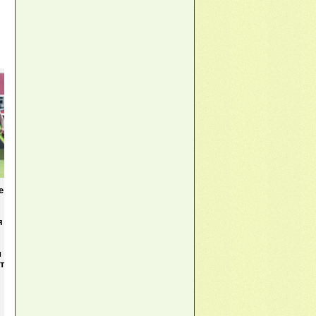
е
я
и
т