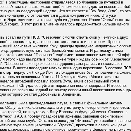
кс" в блестящем настроении отправляется во Францию за путёвкой в
опы. А там как знать, может ещё и чемпионство удастся вырвать... Всё
стно уже на следующей неделе. Что же касается "Гоу Эхед Иглс", то эта
ально напрямую отправляется в дивизион рангом ниже. Это уже
т в Ээрстедивизи в истории клуба из Девентера. Ранее "Орлы" вылетал
 2015 годах. В этот раз в элите не удалось продержаться больше одного
овь встал на пути ПСВ. "Северяне" смогли отнять очки у чемпиона двух
ещё в первом круге, а теперь вот сделали это и во втором. Эрнест
 бывший ассистент Филлипа Коку, дважды преподнёс неприятный сюрприз
венцы довольствуются лишь бронзой чемпионата. Игра между этими
 сотой в истории. "Гронинген" ещё имеет шанс зацепиться за плей-офф
ля этого надо выиграть в последнем туре и ждать осечки от "Хераклеса
". "Северяне" в концовке сезона здорово разыгрались и показывают
льтаты. В шести последних матчах лишь одно поражение. В составе ПС
 в старт вернулся Люк де Йонг, а Локадия вновь был отправлен на фланг
осталось за хозяевами. Уже на 11-й минуте Мимун Махи отличным
ределов штрафной поразил ворота Зута, забив свой седьмой гол в
 матчах. ПСВ удалось уйти от поражения после перерыва. Интересно,
ндховенцев забил вышедший на замену совсем юный воспитанник команд
для которого он стал дебютным в Эредивизи.
Голландии была двухнедельная пауза, в связи с финальным матчем
и. Оба участника финала ждали эту встречу с нетерпением и трепетом,
лько трофей, но и путёвку в Лигу Европы на будущий сезон. Сошлись в
итесс" и АЗ, а победу праздновали арнемцы, завоевав свой первый
етней истории клуба. Остаток сезона для "Витесса" уже особого значени
тчётном туре арнемцы уступили "Утрехту", пропустив в самой концовке
аар разочаровал своих поклонников поражением в финале, но к тому ж