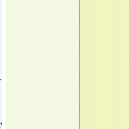
й
о
ц
а