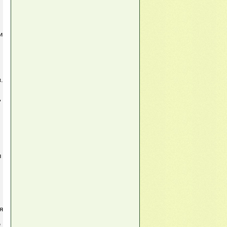
и
.
"
В
.
ы
я
е