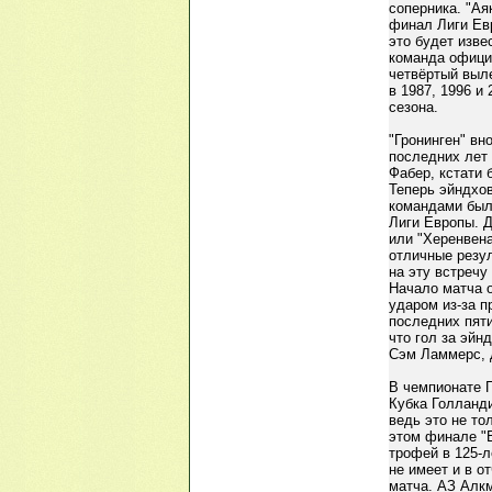
соперника. "Ая
финал Лиги Евр
это будет изве
команда офици
четвёртый выле
в 1987, 1996 и
сезона.
"Гронинген" вн
последних лет 
Фабер, кстати
Теперь эйндхо
командами была
Лиги Европы. Д
или "Херенвена
отличные резу
на эту встречу
Начало матча 
ударом из-за п
последних пяти
что гол за эй
Сэм Ламмерс, 
В чемпионате 
Кубка Голланди
ведь это не то
этом финале "В
трофей в 125-л
не имеет и в о
матча. АЗ Алкм