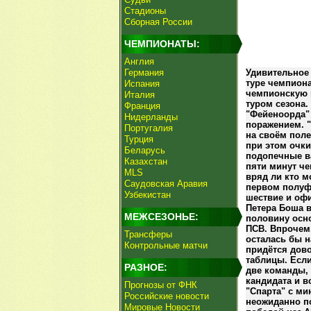
Стадионы
Сборная России
ЧЕМПИОНАТЫ:
Англия
Германия
Удивительное
туре чемпион
Испания
чемпионскую 
Италия
туром сезона.
Франция
"Фейеноорда"
Нидерланды
поражением. "
Португалия
на своём поле
Турция
при этом очки
Беларусь
подопечные ва
Казахстан
пяти минут че
MLS
вряд ли кто м
Саудовская Аравия
первом полуф
Узбекистан
шествие и офи
Петера Боша в
МЕЖСЕЗОНЬЕ:
половину осн
ПСВ. Впрочем
Трансферы
осталась бы н
Контрольные матчи
придётся дово
таблицы. Если
РАЗНОЕ:
две команды, 
кандидата и в
Прогнозы от ФНК
"Спарта" с ми
Российские новости
неожиданно п
Мировые Новости