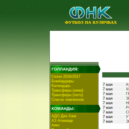
ГОЛЛАНДИЯ:
Сезон 2016/2017
Бомбардиры
7 мая
А
Календарь
7 мая
Х
Трансферы (зима)
7 мая
Г
Трансферы (лето)
7 мая
З
Список чемпионов
7 мая
Н
7 мая
Р
КОМАНДЫ:
7 мая
С
АДО Ден Хааг
7 мая
У
АЗ Алкмаар
7 мая
Э
Аякс