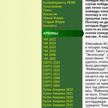
победой наз А
Коэффициенты УЕФА
случае победы
Голосование
уже точно сыг
Поиск
команды пока 
Вакансии
поэтому в это
Новый Форум
прошлом сезон
Старый Форум
Поэтому на да
Контакты
которые будут
кого-то из эт
осечки конкур
АРХИВЫ:
местам. А пок
ЧМ 2022
ЧМ 2018
Юбилейное 40-
ЧМ 2014
в четырёх поед
ЧМ 2010
пятой. Такого 
"Эксельсиор", 
ЧМ 2006
качественно. "
ЧМ 2002
удалось отнять
ЕВРО 2024
была двухнедел
ЕВРО 2020
"Фейеноорда". 
ЕВРО 2016
огромное коли
ЕВРО 2012
касается как з
ЕВРО 2008
момент с участ
ЕВРО 2004
сыграл на заве
ЕВРО 2000
был под рабоче
Кубок Америки 2024
весь "Фейеноор
Кубок Америки 2021
не было. Отмет
Кубок Америки 2019
который оправи
Кубок Америки 2016
роттердамцев. 
Кубок Америки 2015
турецкого "Бе