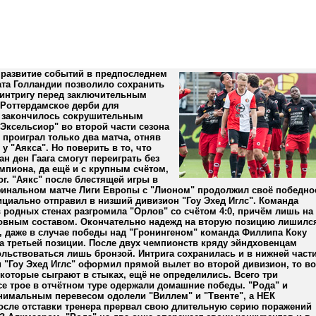
 развитие событий в предпоследнем
ата Голландии позволило сохранить
интригу перед заключительным
 Роттердамское дерби для
 закончилось сокрушительным
Эксельсиор" во второй части сезона
 проиграл только два матча, отняв
 у "Аякса". Но поверить в то, что
н ден Гаага смогут переиграть без
мпиона, да ещё и с крупным счётом,
ог. "Аякс" после блестящей игры в
инальном матче Лиги Европы с "Лионом" продолжил своё победно
циально отправил в низший дивизион "Гоу Эхед Иглс". Команда
 родных стенах разгромила "Орлов" со счётом 4:0, причём лишь на
овным составом. Окончательно надежд на вторую позицию лишилс
, даже в случае победы над "Гронингеном" команда Филлипа Коку
а третьей позиции. После двух чемпионств кряду эйндховенцам
льствоваться лишь бронзой. Интрига сохранилась и в нижней част
 "Гоу Эхед Иглс" оформил прямой вылет во второй дивизион, то во
которые сыграют в стыках, ещё не определились. Всего три
се трое в отчётном туре одержали домашние победы. "Рода" и
нимальным перевесом одолели "Виллем" и "Твенте", а НЕК
осле отставки тренера прервал свою длительную серию поражений