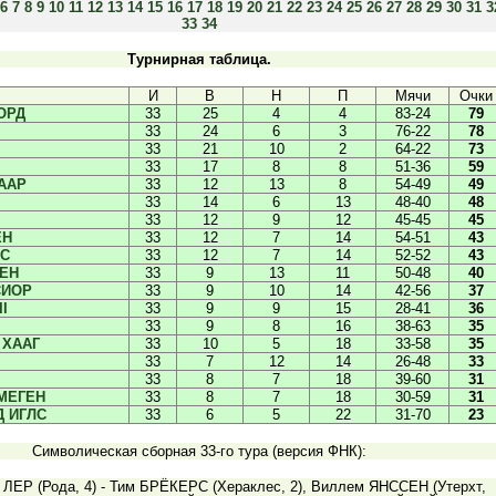
6
7
8
9
10
11
12
13
14
15
16
17
18
19
20
21
22
23
24
25
26
27
28
29
30
31
3
33
34
Турнирная таблица.
И
В
Н
П
Мячи
Очки
ОРД
33
25
4
4
83-24
79
33
24
6
3
76-22
78
33
21
10
2
64-22
73
33
17
8
8
51-36
59
ААР
33
12
13
8
54-49
49
33
14
6
13
48-40
48
33
12
9
12
45-45
45
ЕН
33
12
7
14
54-51
43
ЕС
33
12
7
14
52-52
43
ЕН
33
9
13
11
50-48
40
СИОР
33
9
10
14
42-56
37
I
33
9
9
15
28-41
36
33
9
8
16
38-63
35
 ХААГ
33
10
5
18
33-58
35
33
7
12
14
26-48
33
33
8
7
18
39-60
31
МЕГЕН
33
8
7
18
30-59
31
Д ИГЛС
33
6
5
22
31-70
23
Символическая сборная 33-го тура (версия ФНК):
ЛЕР (Рода, 4) - Тим БРЁКЕРС (Хераклес, 2), Виллем ЯНССЕН (Утерхт,