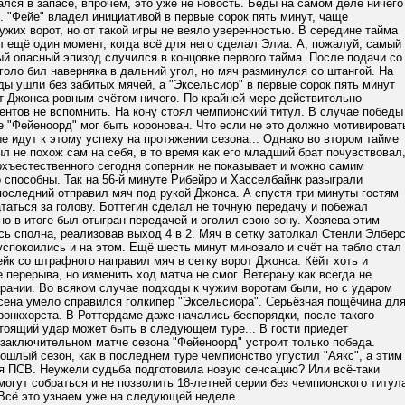
ался в запасе, впрочем, это уже не новость. Беды на самом деле ничего
 "Фейе" владел инициативой в первые сорок пять минут, чаще
ужих ворот, но от такой игры не веяло уверенностью. В середине тайма
 ещё один момент, когда всё для него сделал Элиа. А, пожалуй, самый
й опасный эпизод случился в концовке первого тайма. После подачи со
оло бил наверняка в дальний угол, но мяч разминулся со штангой. На
ы ушли без забитых мячей, а "Эксельсиор" в первые сорок пять минут
т Джонса ровным счётом ничего. По крайней мере действительно
нтов не вспомнить. На кону стоял чемпионский титул. В случае победы
е "Фейеноорд" мог быть коронован. Что если не это должно мотивироват
ые идут к этому успеху на протяжении сезона... Однако во втором тайме
л не похож сам на себя, в то время как его младший брат почувствовал
рхъестественного сегодня соперник не показывает и можно самим
о способны. Так на 56-й минуте Рибейро и Хасселбайнк разыграли
оследний отправил мяч под рукой Джонса. А спустя три минуты гостям
таться за голову. Боттегин сделал не точную передачу и побежал
но в итоге был отыгран передачей и оголил свою зону. Хозяева этим
ь сполна, реализовав выход 4 в 2. Мяч в сетку затолкал Стенли Элберс
успокоились и на этом. Ещё шесть минут миновало и счёт на табло стал
йк со штрафного направил мяч в сетку ворот Джонса. Кёйт хоть и
 перерыва, но изменить ход матча не смог. Ветерану как всегда не
рании. Во всяком случае подходы к чужим воротам были, но с ударом
сена умело справился голкипер "Эксельсиора". Серьёзная пощёчина дл
онкхорста. В Роттердаме даже начались беспорядки, после такого
тоящий удар может быть в следующем туре... В гости приедет
 заключительном матче сезона "Фейеноорд" устроит только победа.
шлый сезон, как в последнем туре чемпионство упустил "Аякс", а этим
я ПСВ. Неужели судьба подготовила новую сенсацию? Или всё-таки
огут собраться и не позволить 18-летней серии без чемпионского титул
Всё это узнаем уже на следующей неделе.