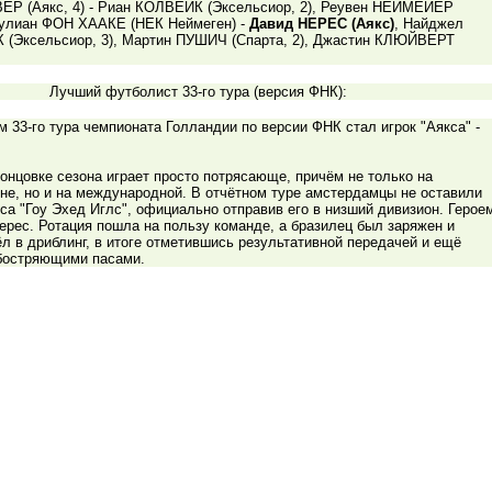
ВЕР (Аякс, 4) - Риан КОЛВЕЙК (Эксельсиор, 2), Реувен НЕЙМЕЙЕР
жулиан ФОН ХААКЕ (НЕК Неймеген) -
Давид НЕРЕС (Аякс)
, Найджел
Эксельсиор, 3), Мартин ПУШИЧ (Спарта, 2), Джастин КЛЮЙВЕРТ
Лучший футболист 33-го тура (версия ФНК):
 33-го тура чемпионата Голландии по версии ФНК стал игрок "Аякса" -
концовке сезона играет просто потрясающе, причём не только на
не, но и на международной. В отчётном туре амстердамцы не оставили
са "Гоу Эхед Иглс", официально отправив его в низший дивизион. Герое
ерес. Ротация пошла на пользу команде, а бразилец был заряжен и
л в дриблинг, в итоге отметившись результативной передачей и ещё
бостряющими пасами.