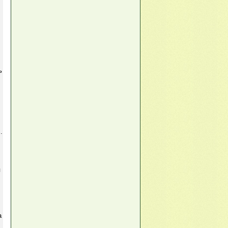
ь
,
.
я
а