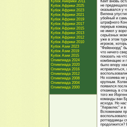
Кубок Америки 2011
Кёйт вновь ост
не предвещало.
Кубок Африки 2025
оказывался у ч
Кубок Африки 2023
Вилена упустил
Кубок Африки 2021
убойный и самы
Кубок Африки 2019
штрафного Конг
Кубок Африки 2017
перерыв команд
Кубок Африки 2015
не имел у воро
Кубок Африки 2013
серьёзных моме
Кубок Африки 2012
уже в этом тур
Кубок Африки 2010
игроков, котор
Кубок Азии 2023
"Фейеноорд" бы
Кубок Азии 2019
что ничего све
Кубок Азии 2015
показать на чт
Олимпиада 2024
комбинацию и п
Олимпиада 2020
было впору хва
Олимпиада 2016
исправляться, 
воспользовалис
Олимпиада 2012
Но хозяева не 
Олимпиада 2008
крупным. Колве
Олимпиада 2004
появился после
Олимпиада 2000
откажешь в ста
того же Йорген
команды ван Бр
исхода. Но нас
"Хераклес" и в
Вспоминаем про
воспользовалс
роттердамцы см
продолжится? 