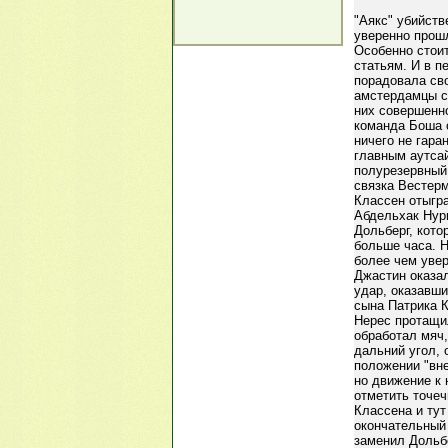
"Аякс" убийств
уверенно прошл
Особенно стоит
статьям. И в 
порадовала сво
амстердамцы см
них совершенно
команда Боша 
ничего не гара
главным аутса
полурезервный
связка Вестерм
Классен отыгра
Абдельхак Нури
Дольберг, кото
больше часа. 
более чем уве
Джастин оказа
удар, оказавши
сына Патрика К
Нерес протащил
обработал мяч,
дальний угол, 
положении "вне
но движение к 
отметить точе
Классена и тут
окончательный
заменил Дольбе