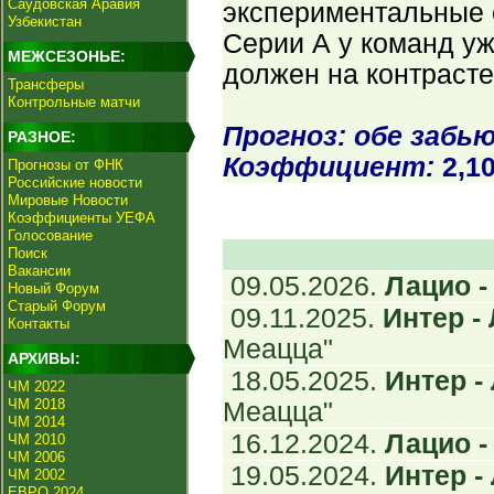
Саудовская Аравия
экспериментальные с
Узбекистан
Серии А у команд уж
МЕЖСЕЗОНЬЕ:
должен на контраст
Трансферы
Контрольные матчи
Прогноз: обе забь
РАЗНОЕ:
Коэффициент:
2,1
Прогнозы от ФНК
Российские новости
Мировые Новости
Коэффициенты УЕФА
Голосование
Поиск
Вакансии
09.05.2026.
Лацио - 
Новый Форум
Старый Форум
09.11.2025.
Интер - 
Контакты
Меацца"
АРХИВЫ:
18.05.2025.
Интер - 
ЧМ 2022
ЧМ 2018
Меацца"
ЧМ 2014
16.12.2024.
Лацио - 
ЧМ 2010
ЧМ 2006
19.05.2024.
Интер - 
ЧМ 2002
ЕВРО 2024