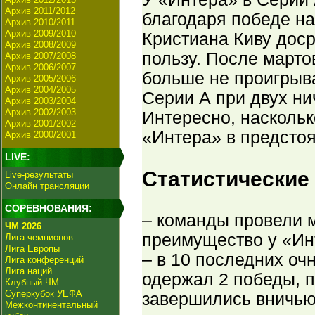
Архив 2011/2012
благодаря победе н
Архив 2010/2011
Архив 2009/2010
Кристиана Киву дос
Архив 2008/2009
пользу. После марто
Архив 2007/2008
Архив 2006/2007
больше не проигрыв
Архив 2005/2006
Архив 2004/2005
Серии А при двух ни
Архив 2003/2004
Архив 2002/2003
Интересно, насколь
Архив 2001/2002
«Интера» в предсто
Архив 2000/2001
LIVE:
Статистические
Live-результаты
Онлайн трансляции
СОРЕВНОВАНИЯ:
– команды провели м
ЧМ 2026
преимущество у «Инт
Лига чемпионов
Лига Европы
– в 10 последних оч
Лига конференций
Лига наций
одержал 2 победы, п
Клубный ЧМ
Суперкубок УЕФА
завершились вничью
Межконтинентальный