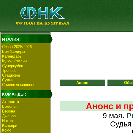
ИТАЛИЯ:
Сезон 2025/2026
Бомбардиры
Календарь
Кубок Италии
Суперкубок
Тренеры
Стадионы
Судьи
Анонс
Обз
Список чемпионов
КОМАНДЫ:
Аталанта
Анонс и пр
Болонья
Верона
9 мая.
Р
Дженоа
Интер
Судья
Кальяри
Комо