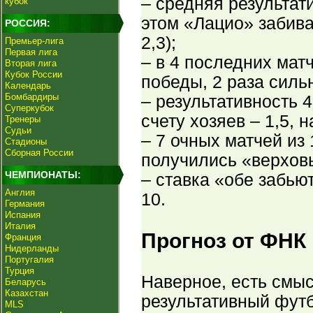
– средняя результат
кубок
этом «Лацио» забивал
РОССИЯ:
2,3);
Премьер-лига
Первая лига
– в 4 последних мат
Вторая лига
Кубок России
победы, 2 раза силь
Календарь
Бомбардиры
– результативность 
Суперкубок
счету хозяев – 1,5, н
Тренеры
Судьи
– 7 очных матчей из
Стадионы
Сборная России
получились «верхов
ЧЕМПИОНАТЫ:
– ставка «обе забью
Англия
10.
Германия
Испания
Италия
Прогноз от ФНК
Франция
Нидерланды
Португалия
Турция
Наверное, есть смыс
Беларусь
Казахстан
результативный футб
MLS