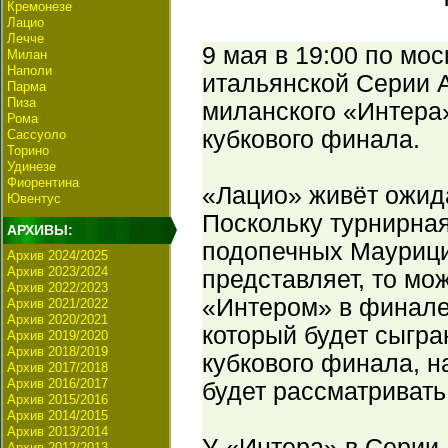
Кремонезе
Лацио
Лечче
9 мая в 19:00 по мо
Милан
Наполи
итальянской Серии А
Парма
Пиза
миланского «Интера»
Рома
кубкового финала.
Сассуоло
Торино
Удинезе
Фиорентина
«Лацио» живёт ожид
Ювентус
Поскольку турнирна
АРХИВЫ:
подопечных Маурици
Архив 2024/2025
Архив 2023/2024
представляет, то мо
Архив 2022/2023
«Интером» в финале 
Архив 2021/2022
Архив 2020/2021
который будет сыгра
Архив 2019/2020
Архив 2018/2019
кубкового финала, 
Архив 2017/2018
Архив 2016/2017
будет рассматривать
Архив 2015/2016
Архив 2014/2015
Архив 2013/2014
У «Интера» в Серии 
Архив 2012/2013