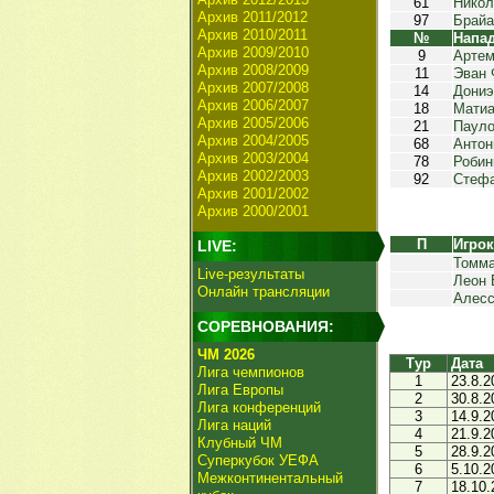
61
Никол
Архив 2011/2012
97
Брайа
Архив 2010/2011
№
Напа
Архив 2009/2010
9
Артем
Архив 2008/2009
11
Эван 
Архив 2007/2008
14
Дони
Архив 2006/2007
18
Матиа
Архив 2005/2006
21
Пауло
Архив 2004/2005
68
Антон
Архив 2003/2004
78
Робин
Архив 2002/2003
92
Стефа
Архив 2001/2002
Архив 2000/2001
П
Игро
LIVE:
Томма
Live-результаты
Леон 
Онлайн трансляции
Алесс
СОРЕВНОВАНИЯ:
ЧМ 2026
Тур
Дата
Лига чемпионов
1
23.8.2
Лига Европы
2
30.8.2
Лига конференций
3
14.9.2
Лига наций
4
21.9.2
Клубный ЧМ
5
28.9.2
Суперкубок УЕФА
6
5.10.2
Межконтинентальный
7
18.10.