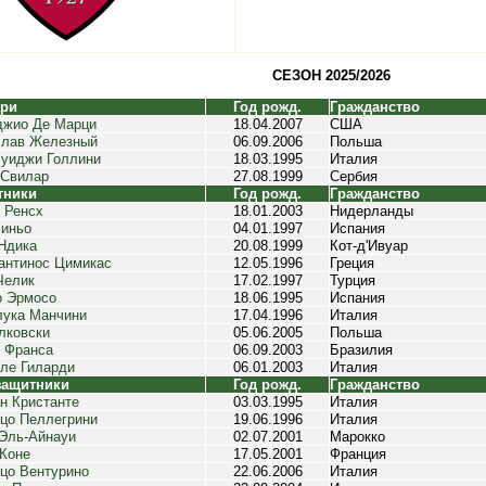
СЕЗОН 2025/2026
ари
Год рожд.
Гражданство
джио Де Марци
18.04.2007
США
слав Железный
06.09.2006
Польша
уиджи Голлини
18.03.1995
Италия
 Свилар
27.08.1999
Сербия
тники
Год рожд.
Гражданство
 Ренсх
18.01.2003
Нидерланды
иньо
04.01.1997
Испания
Ндика
20.08.1999
Кот-д'Ивуар
антинос Цимикас
12.05.1996
Греция
Челик
17.02.1997
Турция
о Эрмосо
18.06.1995
Испания
ука Манчини
17.04.1996
Италия
лковски
05.06.2005
Польша
 Франса
06.09.2003
Бразилия
ле Гиларди
06.01.2003
Италия
защитники
Год рожд.
Гражданство
н Кристанте
03.03.1995
Италия
цо Пеллегрини
19.06.1996
Италия
Эль-Айнауи
02.07.2001
Марокко
Коне
17.05.2001
Франция
цо Вентурино
22.06.2006
Италия