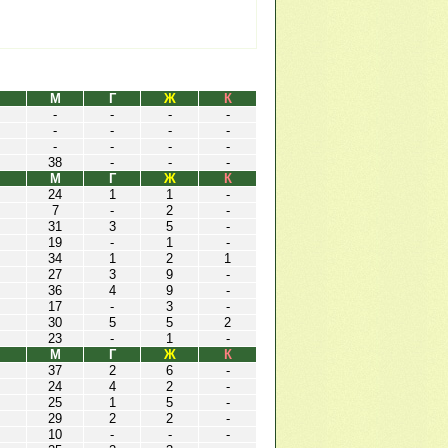
М
Г
Ж
К
-
-
-
-
-
-
-
-
-
-
-
-
38
-
-
-
М
Г
Ж
К
24
1
1
-
7
-
2
-
31
3
5
-
19
-
1
-
34
1
2
1
27
3
9
-
36
4
9
-
17
-
3
-
30
5
5
2
23
-
1
-
М
Г
Ж
К
37
2
6
-
24
4
2
-
25
1
5
-
29
2
2
-
10
-
-
-