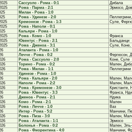
2025
Сассуоло - Рома - 0:1
Дибала
2025
Рома - Парма - 2:1
Эрмосо, До
025
Милан - Рома - 1:0
025
Рома - Удинезе - 2:0
Пеллегрини,
2025
Кремонезе - Рома - 1:3
Суле, Фергю
2025
Рома - Наполи - 0:1
025
Кальяри - Рома - 1:0
2025
Рома - Комо - 1:0
Франса
2025
Ювентус - Рома - 2:1
Бальданци
2025
Рома - Дженоа - 3:1
Суле, Коне,
26
Аталанта - Рома - 1:0
26
Лечче - Рома - 0:2
Фергюсон, 
026
Рома - Сассуоло - 2:0
Коне, Суле
026
Торино - Рома - 0:2
Мален, Диб
026
Рома - Милан - 1:1
Пеллегрини
26
Удинезе - Рома - 1:0
26
Рома - Кальяри - 2:0
Мален, Мал
026
Наполи - Рома - 2:2
Мален, Мал
026
Рома - Кремонезе - 3:0
Кристанте, 
26
Рома - Ювентус - 3:3
Франса, Нди
26
Дженоа - Рома - 2:1
Ндика
026
Комо - Рома - 2:1
Мален
026
Рома - Лечче - 1:0
Ваз
26
Интер - Рома - 5:2
Манчини, П
026
Рома - Пиза - 3:0
Мален, Мал
026
Рома - Аталанта - 1:1
Эрмосо
026
Болонья - Рома - 0:2
Мален, Эль
26
Рома - Фиорентина - 4:0
Манчини, Фр