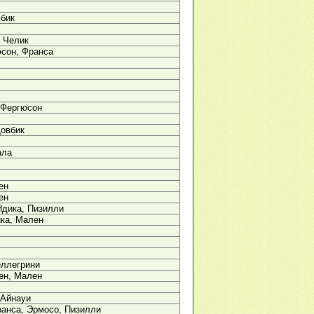
вбик
 Челик
сон, Франса
 Фергюсон
Довбик
ала
ен
ен
Ндика, Пизилли
ка, Мален
еллегрини
ен, Мален
-Айнауи
анса, Эрмосо, Пизилли