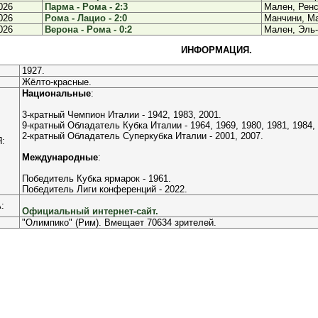
026
Парма - Рома - 2:3
Мален, Рен
026
Рома - Лацио - 2:0
Манчини, М
026
Верона - Рома - 0:2
Мален, Эль
ИНФОРМАЦИЯ.
1927.
Жёлто-красные.
Национальные
:
3-кратный Чемпион Италии - 1942, 1983, 2001.
9-кратный Обладатель Кубка Италии - 1964, 1969, 1980, 1981, 1984, 
2-кратный Обладатель Суперкубка Италии - 2001, 2007.
:
Международные
:
Победитель Кубка ярмарок - 1961.
Победитель Лиги конференций - 2022.
:
Официальный интернет-сайт.
"Олимпико" (Рим). Вмещает 70634 зрителей.