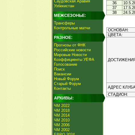
Саудовская Аравия
36
10.5.2
Узбекистан
37
17.5.2
38
24.5.2
МЕЖСЕЗОНЬЕ:
Трансферы
Контрольные матчи
ОСНОВАН:
ЦВЕТА:
РАЗНОЕ:
Прогнозы от ФНК
Российские новости
Мировые Новости
Коэффициенты УЕФА
ДОСТИЖЕНИЯ
Голосование
Поиск
Вакансии
Новый Форум
Старый Форум
АДРЕС КЛУБА
Контакты
СТАДИОН:
АРХИВЫ:
ЧМ 2022
ЧМ 2018
ЧМ 2014
ЧМ 2010
ЧМ 2006
ЧМ 2002
ЕВРО 2024