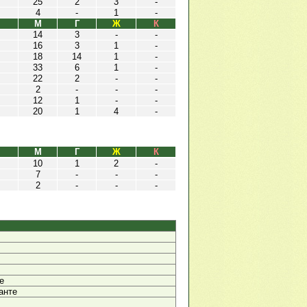
25
2
3
-
4
-
1
-
М
Г
Ж
К
14
3
-
-
16
3
1
-
18
14
1
-
33
6
1
-
22
2
-
-
2
-
-
-
12
1
-
-
20
1
4
-
М
Г
Ж
К
10
1
2
-
7
-
-
-
2
-
-
-
е
анте