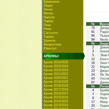
Кремонезе
Лацио
Лечче
Милан
Наполи
Парма
№
Врат
Пиза
70
Джор
Рома
91
Радо
Сассуоло
95
Пьерл
Торино
99
Миле
Удинезе
№
Защи
Фиорентина
2
Девин
Ювентус
3
Анхел
5
Эван 
АРХИВЫ:
12
Конст
Архив 2024/2025
19
Зеки 
Архив 2023/2024
22
Мари
Архив 2022/2023
23
Джанл
Архив 2021/2022
24
Ян Зе
Архив 2020/2021
43
Уэсли
Архив 2019/2020
87
Даниэ
Архив 2018/2019
№
Полу
Архив 2017/2018
4
Брайа
Архив 2016/2017
7
Лорен
Архив 2015/2016
8
Ниль 
Архив 2014/2015
17
Ману 
Архив 2013/2014
20
Лорен
Архив 2012/2013