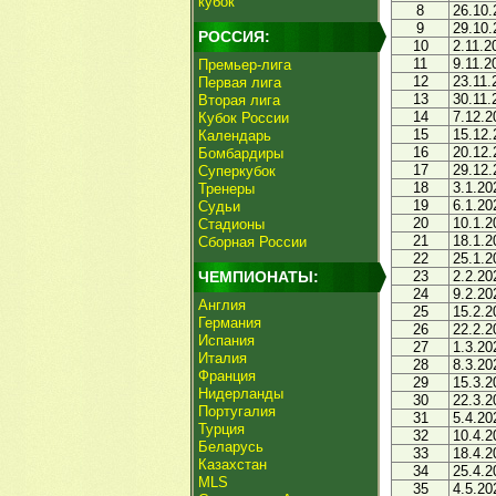
кубок
8
26.10.
9
29.10.
РОССИЯ:
10
2.11.2
11
9.11.2
Премьер-лига
12
23.11.
Первая лига
13
30.11.
Вторая лига
14
7.12.2
Кубок России
15
15.12.
Календарь
16
20.12.
Бомбардиры
17
29.12.
Суперкубок
18
3.1.20
Тренеры
19
6.1.20
Судьи
20
10.1.2
Стадионы
21
18.1.2
Сборная России
22
25.1.2
ЧЕМПИОНАТЫ:
23
2.2.20
24
9.2.20
Англия
25
15.2.2
Германия
26
22.2.2
Испания
27
1.3.20
Италия
28
8.3.20
Франция
29
15.3.2
Нидерланды
30
22.3.2
Португалия
31
5.4.20
Турция
32
10.4.2
Беларусь
33
18.4.2
Казахстан
34
25.4.2
MLS
35
4.5.20