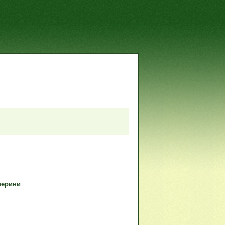
перини
.