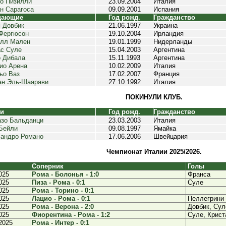
о Пизилли
23.09.2004
Италия
н Сарагоса
09.09.2001
Испания
дающие
Год рожд.
Гражданство
 Довбик
21.06.1997
Украина
Фергюсон
19.10.2004
Ирландия
элл Мален
19.01.1999
Нидерланды
с Суле
15.04.2003
Аргентина
 Дибала
15.11.1993
Аргентина
ио Арена
10.02.2009
Италия
ьо Ваз
17.02.2007
Франция
н Эль-Шаарави
27.10.1992
Италия
ПОКИНУЛИ КЛУБ.
ки
Год рожд.
Гражданство
зо Бальданци
23.03.2003
Италия
Бейли
09.08.1997
Ямайка
андро Романо
17.06.2006
Швейцария
Чемпионат Италии 2025/2026.
Соперник
Голы
025
Рома - Болонья - 1:0
Франса
025
Пиза - Рома - 0:1
Суле
025
Рома - Торино - 0:1
025
Лацио - Рома - 0:1
Пеллегрини
025
Рома - Верона - 2:0
Довбик, Сул
025
Фиорентина - Рома - 1:2
Суле, Крист
2025
Рома - Интер - 0:1