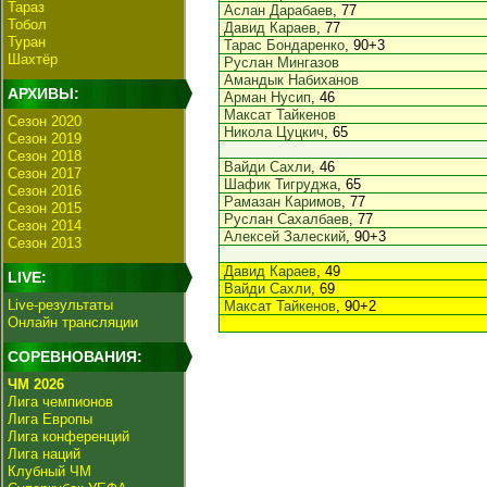
Тараз
Аслан Дарабаев
, 77
Тобол
Давид Караев
, 77
Туран
Тарас Бондаренко
, 90+3
Шахтёр
Руслан Мингазов
Амандык Набиханов
АРХИВЫ:
Арман Нусип
, 46
Максат Тайкенов
Сезон 2020
Никола Цуцкич
, 65
Сезон 2019
Сезон 2018
Вайди Сахли
, 46
Сезон 2017
Шафик Тигруджа
, 65
Сезон 2016
Рамазан Каримов
, 77
Сезон 2015
Руслан Сахалбаев
, 77
Сезон 2014
Алексей Залеский
, 90+3
Сезон 2013
Давид Караев
, 49
LIVE:
Вайди Сахли
, 69
Live-результаты
Максат Тайкенов
, 90+2
Онлайн трансляции
СОРЕВНОВАНИЯ:
ЧМ 2026
Лига чемпионов
Лига Европы
Лига конференций
Лига наций
Клубный ЧМ