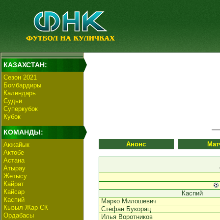
КАЗАХСТАН:
Сезон 2021
Бомбардиры
Календарь
Судьи
Суперкубок
Кубок
КОМАНДЫ:
Анонс
Мат
Акжайык
Актобе
Астана
Атырау
Жетысу
Кайрат
Кайсар
Каспий
Каспий
Марко Милошевич
Кызыл-Жар СК
Стефан Букорац
Ордабасы
Илья Воротников