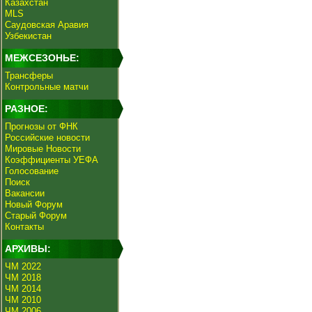
Казахстан
MLS
Саудовская Аравия
Узбекистан
МЕЖСЕЗОНЬЕ:
Трансферы
Контрольные матчи
РАЗНОЕ:
Прогнозы от ФНК
Российские новости
Мировые Новости
Коэффициенты УЕФА
Голосование
Поиск
Вакансии
Новый Форум
Старый Форум
Контакты
АРХИВЫ:
ЧМ 2022
ЧМ 2018
ЧМ 2014
ЧМ 2010
ЧМ 2006