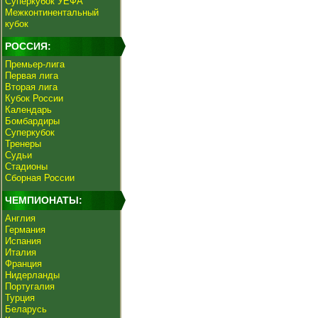
Суперкубок УЕФА
Межконтинентальный
кубок
РОССИЯ:
Премьер-лига
Первая лига
Вторая лига
Кубок России
Календарь
Бомбардиры
Суперкубок
Тренеры
Судьи
Стадионы
Сборная России
ЧЕМПИОНАТЫ:
Англия
Германия
Испания
Италия
Франция
Нидерланды
Португалия
Турция
Беларусь