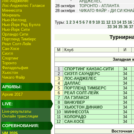
Лос-Анджелес
АНДЖЕЛЕС
Лос-Анджелес Гэлакси
28 октября
ТОРОНТО
-
АТЛАНТА
Миннесота
28 октября
ЧИКАГО ФАЙР
-
ДИ СИ ЮНА
Монреаль
Нью-Инглэнд
Туры:
1
2
3
4
5
6
7
8
9
10
11
12
13
14
15
16
Нью-Йорк Ред Буллз
33
34
35
36
37
Нью-Йорк Сити
Орландо Сити
Турнирна
Портленд Тимберс
Реал Солт-Лейк
Сан-Хосе
М
Клуб
И
Сиэтл
Спортинг
Западная 
Торонто
Филадельфия
1
СПОРТИНГ КАНЗАС-СИТИ
34
Хьюстон
2
СИЭТЛ САУНДЕРС
34
Чикаго Файр
3
ЛОС-АНДЖЕЛЕС
34
4
ДАЛЛАС
34
АРХИВЫ:
5
ПОРТЛЕНД ТИМБЕРС
34
6
РЕАЛ СОЛТ-ЛЕЙК
34
Архив 2017
7
ЛА ГЭЛАКСИ
34
8
ВАНКУВЕР
34
LIVE:
9
ХЬЮСТОН ДИНАМО
34
Live-результаты
10
МИННЕСОТА
34
Онлайн трансляции
11
КОЛОРАДО
34
12
САН-ХОСЕ
34
СОРЕВНОВАНИЯ:
Восточная
ЧМ 2026