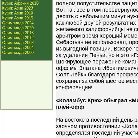
полном попустительстве защит
Кубок Африки 2010
Кубок Азии 2023
Вот так всё в том перевернулос
Кубок Азии 2019
десять с небольшим минут нуж
Кубок Азии 2015
как любой другой результат их
Олимпиада 2024
Олимпиада 2020
желаемого калифорнийцы не с
Олимпиада 2016
арбитром время хороший момен
Олимпиада 2012
Себастьян не использовал, пр
Олимпиада 2008
Олимпиада 2004
из выгодной позиции. Вскоре г
Олимпиада 2000
за удаления Пеньи, но и это «Г
Шокирующее поражение команд
офф мы Златана Ибрагимовича
Солт-Лейк» благодаря профес
сохранил за собой шестое мест
конференции!
«Коламбус Крю» обыграл «М
плей-офф
На востоке в последний день 
заочном противостоянии «Кол
определялся последний участи