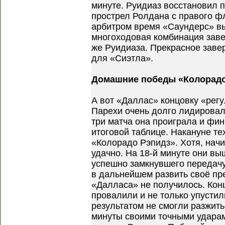
минуте. Руидиаз восстановил п
прострел Ролдана с правого ф
арбитром время «Саундерс» в
многоходовая комбинация заве
же Руидиаза. Прекрасное заве
для «Сиэтла».
Домашние победы «Колорадо
А вот «Даллас» концовку «рег
Парехи очень долго лидировал
три матча она проиграла и фи
итоговой таблице. Накануне те
«Колорадо Рэпидз». Хотя, начи
удачно. На 18-й минуте они вы
успешно замкнувшего передачу
в дальнейшем развить своё пр
«Далласа» не получилось. Кон
провалили и не только упустил
результатом не смогли разжить
минуты своими точными ударам