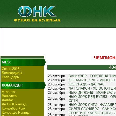
ЧЕМПИОНА
MLS:
43-
Сезон 2018
Бомбардиры
28 октября
ВАНКУВЕР
-
ПОРТЛЕНД ТИ
Календарь
28 октября
КОЛАМБУС КРЮ
-
МИННЕС
28 октября
КОЛОРАДО
-
ДАЛЛАС
КОМАНДЫ:
28 октября
ЛА ГЭЛАКСИ
-
ХЬЮСТОН Д
Атланта
28 октября
НЬЮ-ИНГЛЭНД
-
МОНРЕАЛЬ
Ванкувер
НЬЮ-ЙОРК РЕД БУЛЛЗ
-
ОР
28 октября
Даллас
СИТИ
Ди Си Юнайтед
28 октября
НЬЮ-ЙОРК СИТИ
-
ФИЛАДЕ
Коламбус Крю
28 октября
СИЭТЛ САУНДЕРС
-
САН-ХО
Колорадо Рэпидз
СПОРТИНГ КАНЗАС-СИТИ
-
28 октября