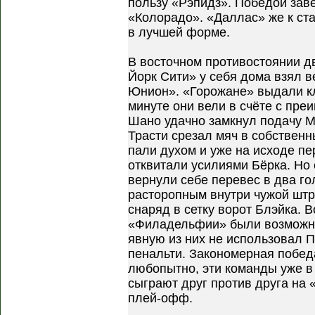
пользу «Рэпидз». Победой зав
«Колорадо». «Даллас» же к ст
в лучшей форме.
В восточном противостоянии д
Йорк Сити» у себя дома взял 
Юнион». «Горожане» выдали кл
минуте они вели в счёте с пре
Шано удачно замкнул подачу Мо
Трасти срезал мяч в собственны
пали духом и уже на исходе пе
отквитали усилиями Бёрка. Но
вернули себе перевес в два го
расторопным внутри чужой шт
снаряд в сетку ворот Блэйка. 
«Филадельфии» были возможно
явную из них не использовал 
пенальти. Закономерная побед
любопытно, эти команды уже в
сыграют друг против друга на
плей-офф.