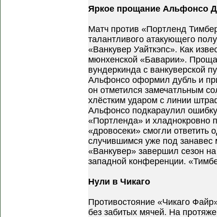
Яркое прощание Альфонсо Д
Матч против «Портленд Тимбе
талантливого атакующего пол
«Ванкувер Уайткэпс». Как изве
мюнхенской «Баварии». Проща
вундеркинда с ванкуверской пу
Альфонсо оформил дубль и при
он отметился замечатльным с
хлёстким ударом с линии штра
Альфонсо подкараулил ошибку
«Портленда» и хладнокровно п
«дровосеки» смогли ответить 
случившимся уже под занавес 
«Ванкувер» завершил сезон на
западной конференции. «Тимб
Нули в Чикаго
Противостояние «Чикаго Файр
без забитых мячей. На протяже