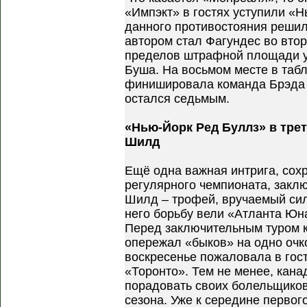
«Импэкт» в гостях уступили «
данного противостояния решил
автором стал Фагундес во вто
пределов штрафной площади у
Буша. На восьмом месте в таб
финишировала команда Брэда
остался седьмым.
«Нью-Йорк Ред Буллз» в тре
Шилд
Ещё одна важная интрига, сох
регулярного чемпионата, закл
Шилд – трофей, вручаемый сил
него борьбу вели «Атланта Юн
Перед заключительным туром 
опережал «быков» на одно очк
воскресенье пожаловала в гос
«Торонто». Тем не менее, кан
порадовать своих болельщико
сезона. Уже к середине первог