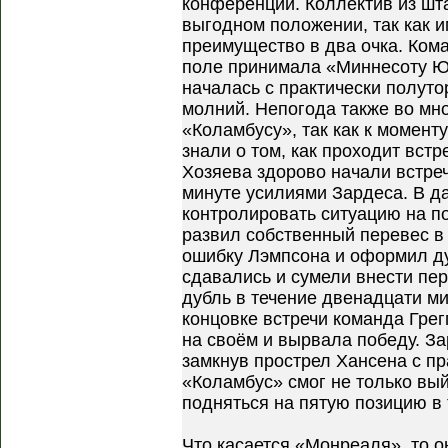
конференции. Коллектив из шт
выгодном положении, так как 
преимущество в два очка. Ком
поле принимала «Миннесоту Юн
началась с практически полуто
молний. Непогода также во мно
«Коламбусу», так как к момент
знали о том, как проходит вст
Хозяева здорово начали встре
минуте усилиями Зардеса. В 
контролировать ситуацию на по
развил собственный перевес в
ошибку Лэмпсона и оформил дуб
сдавались и сумели внести пе
дубль в течение двенадцати ми
концовке встречи команда Грег
на своём и вырвала победу. За
замкнув прострел Хансена с п
«Коламбус» смог не только вый
подняться на пятую позицию в
Что касается «Монреаля», то о