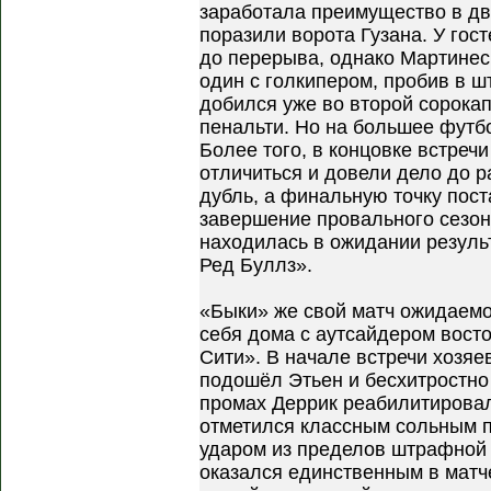
заработала преимущество в дв
поразили ворота Гузана. У гос
до перерыва, однако Мартинес
один с голкипером, пробив в ш
добился уже во второй сорока
пенальти. Но на большее футб
Более того, в концовке встреч
отличиться и довели дело до 
дубль, а финальную точку пос
завершение провального сезон
находилась в ожидании резуль
Ред Буллз».
«Быки» же свой матч ожидаемо
себя дома с аутсайдером вос
Сити». В начале встречи хозяе
подошёл Этьен и бесхитростно 
промах Деррик реабилитировал
отметился классным сольным 
ударом из пределов штрафной 
оказался единственным в матч