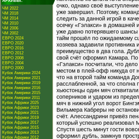
АРХИВЫ:
очко, однако своё выступление
ЧМ 2022
уже завершил. Поэтому, коман
ЧМ 2018
следить за данной игрой в кач
ЧМ 2014
ЧМ 2010
осечку «Гэлакси» в домашней 
ЧМ 2006
уже давно потерявшего шансы
ЧМ 2002
тайм прошёл по ожидаемому с
ЕВРО 2024
ЕВРО 2020
хозяева задавили противника 
ЕВРО 2016
преимущество в два гола. Дубл
ЕВРО 2012
свой счёт оформил Камара. По 
ЕВРО 2008
ЕВРО 2004
«Гэлакси» посчитали, что дело
ЕВРО 2000
местом в плей-офф никуда от ни
Кубок Америки 2024
что на второй тайм команда Д
Кубок Америки 2021
Кубок Америки 2019
расслабленной, за что сполна 
Кубок Америки 2016
хьюстонцы один мяч отквитали
Кубок Америки 2015
соперников и ударом из пред
Кубок Америки 2011
Кубок Африки 2025
мяч в нижний угол ворот Бингэ
Кубок Африки 2023
Вильмера Кабреры не останови
Кубок Африки 2021
счёт. Алессандрини привёз пен
Кубок Африки 2019
который успешно реализовал М
Кубок Африки 2017
Кубок Африки 2015
Спустя шесть минут гости вовс
Кубок Африки 2013
оформил дубль, замкнув прост
Кубок Африки 2012