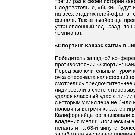
третий раз в своей истории за
Следовательно, «быки» будут 
на всех стадиях плей-офф, в т
финале. Также ньюйоркцы пре
установленный год назад, по 
чемпионат.
«Спортинг Канзас-Сити» вы
Победитель западной конфере
противостоянии «Спортинг Кан
Перед заключительным туром 
очка опережала калифорнийцев
смотрелись предпочтительнее 
лидировали в счёте к перерыву
удался классный удар с линии
с которым у Миллера не было 
половины встречи характер иг
Калифорнийцы организовали с
владения Мелии. Логическим е
пенальти на 63-й минуте. Боле
заработала численное преимущ