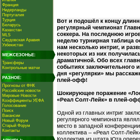
Франция
Нидерланды
Португалия
Турция
Вот и подошёл к концу длин
Беларусь
регулярный чемпионат Главн
Казахстан
соккера. На последнюю игро
MLS
Саудовская Аравия
неделю турнирная таблица о
Узбекистан
нам несколько интриг, и разв
некоторых из них получилас
МЕЖСЕЗОНЬЕ:
драматичной. Обо всех глав
Трансферы
событиях заключительного и
Контрольные матчи
дня «регулярки» мы расскаж
РАЗНОЕ:
плей-офф!
Прогнозы от ФНК
Российские новости
Шокирующее поражение «Лос
Мировые Новости
«Реал Солт-Лейк» в плей-оф
Коэффициенты УЕФА
Голосование
Поиск
Одной из главных интриг закл
Вакансии
регулярного чемпионата являла
Новый Форум
место в западной конференции
Старый Форум
Контакты
коллектива – «Реал Солт-Лейк
Коллектив из штата Юта опер