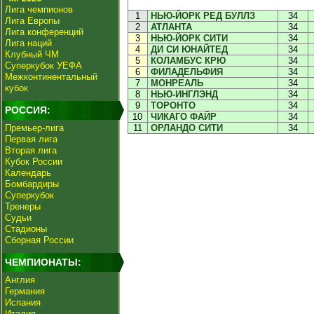
Лига чемпионов
1
НЬЮ-ЙОРК РЕД БУЛЛЗ
34
Лига Европы
2
АТЛАНТА
34
Лига конференций
3
НЬЮ-ЙОРК СИТИ
34
Лига наций
4
ДИ СИ ЮНАЙТЕД
34
Клубный ЧМ
5
КОЛАМБУС КРЮ
34
Суперкубок УЕФА
6
ФИЛАДЕЛЬФИЯ
34
Межконтинентальный
7
МОНРЕАЛЬ
34
кубок
8
НЬЮ-ИНГЛЭНД
34
9
ТОРОНТО
34
РОССИЯ:
10
ЧИКАГО ФАЙР
34
Премьер-лига
11
ОРЛАНДО СИТИ
34
Первая лига
Вторая лига
Кубок России
Календарь
Бомбардиры
Суперкубок
Тренеры
Судьи
Стадионы
Сборная России
ЧЕМПИОНАТЫ:
Англия
Германия
Испания
Италия