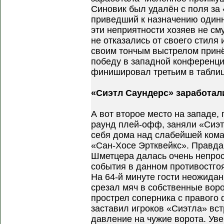
Синовик был удалён с поля за
приведший к назначению одинн
эти неприятности хозяев не см
не отказались от своего стиля
своим тончым выстрелом прин
победу в западной конференци
финишировал третьим в таблиц
«Сиэтл Саундерс» заработал
А вот второе место на западе
раунд плей-офф, заняли «Сиэт
себя дома над слабейшей кома
«Сан-Хосе Эртквейкс». Правда
Шметцера далась очень непрос
события в данном противостго
На 64-й минуте гости неожида
срезал мяч в собственные воро
прострел соперника с правого
заставил игроков «Сиэтла» вст
давление на чужие ворота. Уве