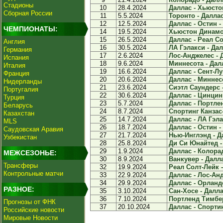
Стадионы
10
28.4.2024
Даллас - Хьюсто
Сборная России
11
5.5.2024
Торонто - Даллас 
12
12.5.2024
Даллас - Остин - 
ЧЕМПИОНАТЫ:
14
19.5.2024
Хьюстон Динамо 
15
26.5.2024
Даллас - Реал Со
Англия
16
30.5.2024
ЛА Гэлакси - Дал
Германия
17
2.6.2024
Лос-Анджелес - Д
Испания
18
9.6.2024
Миннесота - Далл
Италия
19
16.6.2024
Даллас - Сент-Луи
Франция
20
20.6.2024
Даллас - Миннесо
Нидерланды
21
23.6.2024
Сиэтл Саундерс -
Португалия
22
30.6.2024
Даллас - Цинцинн
Турция
23
5.7.2024
Даллас - Портлен
Беларусь
24
8.7.2024
Спортинг Канзас-
Казахстан
25
14.7.2024
Даллас - ЛА Гэла
MLS
26
18.7.2024
Даллас - Остин - 
Саудовская Аравия
27
21.7.2024
Нью-Инглэнд - Да
Узбекистан
28
25.8.2024
Ди Си Юнайтед - 
29
1.9.2024
Даллас - Колорад
МЕЖСЕЗОНЬЕ:
30
8.9.2024
Ванкувер - Далла
Трансферы
32
19.9.2024
Реал Солт-Лейк -
Контрольные матчи
33
22.9.2024
Даллас - Лос-Анд
34
29.9.2024
Даллас - Орландо
РАЗНОЕ:
35
3.10.2024
Сан-Хосе - Даллас
36
7.10.2024
Портленд Тимберс
Прогнозы от ФНК
37
20.10.2024
Даллас - Спортин
Российские новости
Мировые Новости