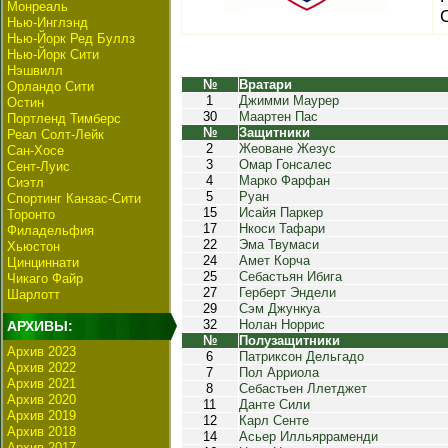
Монреаль
Нью-Инглэнд
Нью-Йорк Ред Буллз
Нью-Йорк Сити
Нэшвилл
№
Вратари
Орландо Сити
1
Джимми Маурер
Остин
30
Маартен Пас
Портленд Тимберс
№
Защитники
Реал Солт-Лейк
2
Жеоване Жезус
Сан-Хосе
3
Омар Гонсалес
Сент-Луис
4
Марко Фарфан
Сиэтл
5
Руан
Спортинг Канзас-Сити
15
Исайя Паркер
Торонто
17
Нкоси Тафари
Филадельфия
22
Эма Твумаси
Хьюстон
24
Амет Корча
Цинциннати
25
Себастьян Ибига
Чикаго Файр
27
Герберт Эндели
Шарлотт
29
Сэм Джункуа
32
Нолан Норрис
АРХИВЫ:
№
Полузащитники
Архив 2023
6
Патриксон Дельгадо
Архив 2022
7
Пол Арриола
Архив 2021
8
Себастьен Ллетджет
Архив 2020
11
Данте Сили
Архив 2019
12
Карл Сенте
Архив 2018
14
Асьер Илльярраменди
Архив 2017