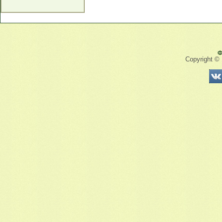
Ф
Copyright ©