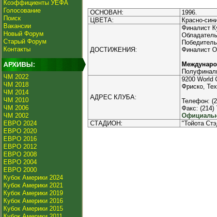
Коэффициенты УЕФА
Голосование
ОСНОВАН:
1996.
Поиск
ЦВЕТА:
Красно-сини
Вакансии
Финалист Ку
Новый Форум
Обладатель 
Старый Форум
Победитель 
Контакты
ДОСТИЖЕНИЯ:
Финалист От
АРХИВЫ:
Междунаро
Полуфинали
ЧМ 2022
9200 World 
ЧМ 2018
Фриско, Тех
ЧМ 2014
АДРЕС КЛУБА:
ЧМ 2010
Телефон: (2
ЧМ 2006
Факс: (214)
ЧМ 2002
Официальн
ЕВРО 2024
СТАДИОН:
"Тойота Стэ
ЕВРО 2020
ЕВРО 2016
ЕВРО 2012
ЕВРО 2008
ЕВРО 2004
ЕВРО 2000
Кубок Америки 2024
Кубок Америки 2021
Кубок Америки 2019
Кубок Америки 2016
Кубок Америки 2015
Кубок Америки 2011