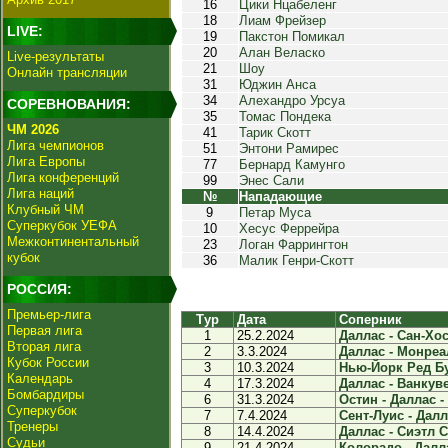
16
Цики Нцабеленг
18
Лиам Фрейзер
LIVE:
19
Пакстон Помикал
20
Алан Веласко
Live-результаты
21
Шоу
Онлайн трансляции
31
Юджин Анса
34
Алехандро Урсуа
СОРЕВНОВАНИЯ:
35
Томас Пондека
ЧМ 2026
41
Тарик Скотт
Лига чемпионов
51
Энтони Рамирес
Лига Европы
77
Бернард Камунго
Лига конференций
99
Энес Сали
Лига наций
№
Нападающие
Клубный ЧМ
9
Петар Муса
Суперкубок УЕФА
10
Хесус Феррейра
Межконтинентальный
23
Логан Фаррингтон
кубок
36
Малик Генри-Скотт
РОССИЯ:
Премьер-лига
Тур
Дата
Соперник
Первая лига
1
25.2.2024
Даллас - Сан-Хосе
Вторая лига
2
3.3.2024
Даллас - Монреал
Кубок России
3
10.3.2024
Нью-Йорк Ред Бул
Календарь
4
17.3.2024
Даллас - Ванкуве
Бомбардиры
6
31.3.2024
Остин - Даллас - 
Суперкубок
7
7.4.2024
Сент-Луис - Далла
Тренеры
8
14.4.2024
Даллас - Сиэтл С
Судьи
9
21.4.2024
Колорадо - Далла