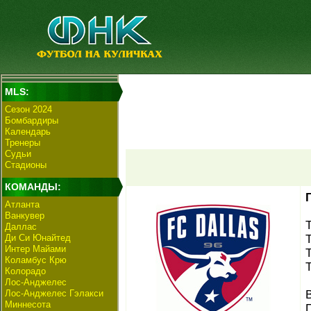
MLS:
Сезон 2024
Бомбардиры
Календарь
Тренеры
Судьи
Стадионы
КОМАНДЫ:
Атланта
Ванкувер
Даллас
Ди Си Юнайтед
Интер Майами
Коламбус Крю
Колорадо
Лос-Анджелес
Лос-Анджелес Гэлакси
Миннесота